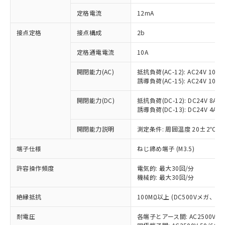
対応済み：EU RoHS指令（10物質）の
定格電流
12mA
非含有に対応した製品が提供可能な商品で
す。
接点定格
接点構成
2b
対応予定：EU RoHS指令（10物質）の非含
ご利用条件
有に対応した製品に切り替える予定のある
定格通電電流
10A
商品です。
対応予定なし：EU RoHS指令（10物質）の
開閉能力(AC)
抵抗負荷(AC-12): AC24V 10A/A
以下の条件をお読みいただき、同意のうえ
非含有に非対応の商品で、対応品を出す予
誘導負荷(AC-15): AC24V 10A/AC
ご利用ください。
定はありません。
調査・確認中：EU RoHS指令（10物質）の
開閉能力(DC)
抵抗負荷(DC-12): DC24V 8A/DC
本サービスは、当社制御機器事業取扱
※1 中国RoHS○×表
誘導負荷(DC-13): DC24V 4A/DC
非含有の対応状況を調査中または確認中の
商品の当社在庫状況および標準価格
商品です。
(税抜)を提供させていただくもので
開閉能力説明
測定条件: 周囲温度 20±2℃、
「○」：最大均質材料含有率が中国RoHSの
非該当品：ライセンス料など無形物で、有
す。
基準値以下であることを示します。
害物質有無と関係のない商品です。
当社制御機器事業取扱商品の中には、
端子仕様
ねじ締め端子 (M3.5)
「×」：最大均質材料含有率が中国RoHSの
仕入先様の事情により、非含有部品として
本サービスの対象外となる商品もある
基準値を超えていることを示します。
いたものが、含有品と判明した場合などや
当社は、これら貴社製品のうち、外国
ことをご了承ください。
許容操作頻度
電気的: 最大30回/分
「－」：未確認です。当社販売部門へお問
むを得ず変更することがあります。
為替および外国貿易法に定める商品
機械的: 最大30回/分
在庫状況および標準価格照会結果は、
い合わせください。
（以下｢規制貨物等」という）を輸出
記載している更新日時点での社内デー
*EU RoHS指令（10物質）：
または国外への提供する場合は、日本
絶縁抵抗
100MΩ以上 (DC500Vメガ、
記
タに基づき作成されるものであり、閲
説明
鉛(Pb) 1000ppm以下、 水銀(Hg) 1000ppm以下、 カド
*中国RoHS10物質の基準値 (GB/T26572)：
国政府の輸出許可(または役務取引許
号
覧された時点での実際の在庫および標
ミウム(Cd) 100ppm以下、
Pb(鉛) :1000ppm、 Hg(水銀) : 1000ppm、 Cd(カドミウ
耐電圧
各端子とアース間: AC2500V 50/
可)を取得するなどの必要な手続きを
六価クロム(Cr(Ⅵ)) 1000ppm以下、ポリ臭化ビフェニル
ム) : 100ppm、
準価格とは異なる場合があることをご