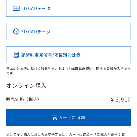
船舶規格）
船舶規格）
船舶規格）
船舶規格
中国 RoHS
注意事項・凡例
2D CADデータ
No
No
No
No
中国 RoHS表
※1 ※2
3D CADデータ
この製品の規格認証/適合状況ページへ
Pb
Hg
Cd
Cr(VI)
その他の認証はこちらのページからご検索ください
該非判定見解書/項目別対比表
O
O
O
O
日本の外為法に基づく該非判定、およびEAR再輸出規制に関する見解が入手でき
ます。
"対応済み"や非含有の記載がされた商品であっても、流通
在庫等で未対応品が混在する可能性があります。
オンライン購入
非含有品が必要な際は、弊社営業部門もしくは販売店へお
問い合わせください。
¥ 2,910
販売価格（税込）
この製品のRoHS/REACH対応状況ページへ
カートに追加
オンライン購入における出荷予定日は、カートに追加～「ご購入手続き：価