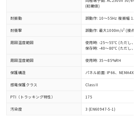
類(PBB) 1000ppm以下、ポリ臭化ジフェニルエーテル類
同極端子間: AC2500V 50/60
Cr(Ⅵ)(六価クロム) : 1000ppm、 PBBs(ポリ臭化ビフェ
とります。
了承ください。
(PBDE) 1000ppm以下、フタル酸ビス(2-エチルヘキシ
○
一定数以上の在庫あり
ニル類) : 1000ppm、 PBDEs(ポリ臭化ジフェニルエーテ
(初期値)
当社は規制貨物を破棄する場合は、完
ル) (DEHP)(別名：DOP) 1000ppm以下、フタル酸ブチ
正式な納期状況および標準価格はお客
ル類) : 1000ppm、
ルベンジル（BBP） 1000ppm以下、フタル酸ジブチル
全に破砕するなど、違法に輸出されな
DBP(フタル酸ジブチル) : 1000ppm、 DIBP(フタル酸ジ
様のお取引先、またはお客様担当のオ
耐振動
誤動作: 10～55Hz 複振幅 1.
（DBP） 1000ppm以下、フタル酸ジイソブチル
イソブチル) : 1000ppm、 BBP(フタル酸ブチルベンジ
△
一定数には満たないが在庫あり
いよう必要な手段を講じます。
ムロン制御機器販売店・当社販売員に
(DIBP) 1000ppm以下
ル) : 1000ppm、
当社は貴社製品を、核兵器、ミサイ
但し、RoHS指令で産業用監視および制御機器に対する
DEHP(フタル酸ビス(2-エチルヘキシル)) : 1000ppm
ご相談ください。
2
耐衝撃
誤動作: 最大1000m/s
(接点開
適用除外項目は除く。
ル、化学兵器、生物兵器またはその他
－
在庫なし(最新の在庫状況につ
オムロン制御機器販売店や当社販売拠
フタル酸エステル類の４物質については閾値を超える意
武器並びにこれらの製造装置等に一切
いては、お客様のお取引先、ま
周囲温度範囲
図的な使用がないことを確認しています。
使用時: -25～55℃ (ただし
点は「
販売ネットワーク
」をご確認
※2 環境保護使用期限
使用いたしません。
保存時: -40～80℃ (ただし
たはお客様担当のオムロン制御
ください。
当社は、貴社製品を第三者に販売する
機器販売店・当社販売員にご確
在庫状況および標準価格結果を当社の
※2 対応予定月
「ｅ」：有害物質（10物質）のすべてが基
周囲湿度範囲
使用時: 35～85%RH
場合は、上記1、2および3の内容を当
認ください)
事前の承諾なく第三者に漏洩または開
準値以下であることを示します。
該第三者に通知します。また当社は、
示しないようお願いします。
保護構造
パネル前面: IP66、NEMA4X, N
部品在庫の切り替え状況などにより、予定
「10」：通常の使用状況下において有害物
販売先および販売に係わる関係者が違
マイパーツ機能（部品リスト作成サー
空
受注生産機種、また在庫状況の
月が前後することがあります。
質が外部に漏えいし、環境に深刻な影響を
法に輸出するおそれがある場合は、取
ビス）をご利用いただくには、I-Web
白
情報を公開していない機種
感電保護クラス
Class II
及ぼさない年数を意味します。
り引きをいたしません。
メンバーズにご登録されている必要が
「－」：未確認です。当社販売部門へお問
あります。
PTI（トラッキング特性）
175
い合わせください。
お客様が当ウェブサイト上で当社にご
※3 非含有証明書ダウンロード
登録された部品リストについて、当社
汚染度
3 (EN60947-5-1)
および当社の共同利用者が、当社の製
下記の非含有証明書をダウンロードするこ
品・サービスに関するお客様との取
とができます。
合意する
キャンセル
引・商談に必要な範囲で利用すること
をご了承ください。
EU RoHS指令（10物質）の非含有証明書