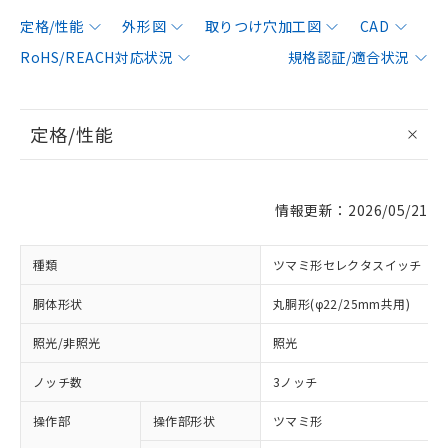
定格/性能
外形図
取りつけ穴加工図
CAD
RoHS/REACH対応状況
規格認証/適合状況
定格/性能
情報更新：2026/05/21
種類
ツマミ形セレクタスイッチ
胴体形状
丸胴形(φ22/25mm共用)
照光/非照光
照光
ノッチ数
3ノッチ
操作部
操作部形状
ツマミ形