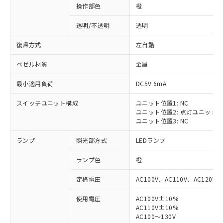
操作部色
橙
透明/不透明
透明
復帰方式
左自動
ベゼル材質
金属
最小適用負荷
DC5V 6mA
スイッチユニット構成
ユニット位置1: NC
ユニット位置2: 点灯ユニット
ユニット位置3: NC
ランプ
照光部方式
LEDランプ
ランプ色
橙
定格電圧
AC100V、AC110V、AC120V
使用電圧
AC100V±10%
※1 対応状況
AC110V±10%
AC100～130V