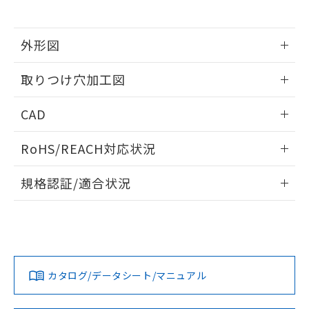
※当社の共同利用者とは、
"個人情報
51物質の非含有証明書（当社基準）
の共同利用に関して"
の「1.共同利
※本証明書は発行日時点で非含有を証明す
用者の範囲」に記載されている法人を
るもので、過去に遡って非含有を証明する
外形図
指します。
ものではありません。
情報更新：2026/05/21
また、RoHS指令のフタル酸エステル類４
取りつけ穴加工図
物質の対応では、対応完了までの期間は出
荷製品に未対応品が混在することから備考
情報更新：2026/05/21
CAD
欄に対応日を記載しておりました。
既に当社にて対応品への在庫切替を完了
ログイン/会員登録いただくと、CADデータをダウンロー
していることから、特段のことがない限
RoHS/REACH対応状況
ドすることができます。
り、2022年1月12日より割愛しておりま
す。
情報更新：2026/7/29
規格認証/適合状況
ログイン/会員登録
EU RoHS
注意事項・凡例
UL認証
CSA認証
CEマーキング
Yes
Yes
Yes
対応状況
対応予定月
※1
※2
ダウンロードデータをご利用いただく前に、以下を必ずお読
みください。
カタログ/データシート/マニュアル
対応済み
ソフトウェアの使用条件
LR型式承認
DNV型式承認
BV型式承認
KR型式承
（イギリス
（ノルウェー
（フランス
（韓国