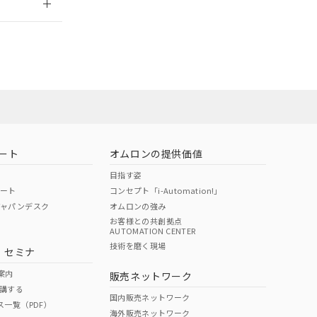
ート
オムロンの提供価値
目指す姿
ポート
コンセプト「i-Automation!」
ジャパンデスク
オムロンの強み
お客様との共創拠点
AUTOMATION CENTER
DIBP
BBP
DEHP
環境保護
技術を磨く現場
・セミナ
状況ページへ
使用期限
検索ください
案内
販売ネットワーク
講する
O
O
O
10
国内販売ネットワーク
ス一覧（PDF）
海外販売ネットワーク