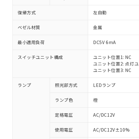
復帰方式
左自動
ベゼル材質
金属
最小適用負荷
DC5V 6mA
スイッチユニット構成
ユニット位置1: NC
ユニット位置2: 点灯
ユニット位置3: NC
※1 対応状況
ランプ
照光部方式
LEDランプ
対応済み：EU
ランプ色
橙
対応予定：EU R
対応予定なし：EU
定格電圧
AC/DC12V
調査・確認中：EU
ご利用条件
非該当品：ライセ
※1 中国RoHS
使用電圧
AC/DC12V±10%
仕入先様の事情に
があります。
以下の条件をお読