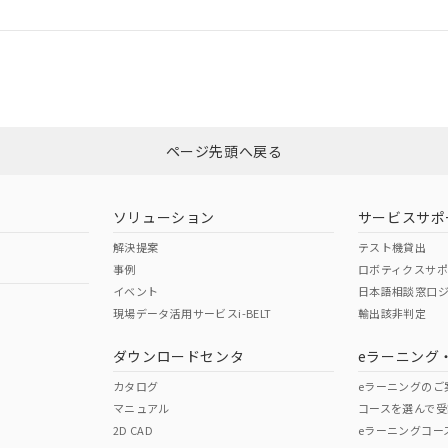
ログイン/会員登録
CCC認証
電波法
みください。
Yes
N/A
非含有証明書
※3
ページ先頭へ戻る
ダウンロードはこちら
型式承認
NK型式承認
ABS型式承認
韓国
（日本
（アメリカ
ソリューション
サービスサポ
舶規格）
船舶規格）
船舶規格）
解決提案
テスト機貸出
事例
ロボティクスサ
No
No
イベント
日本語相談窓口
現場データ活用サービスi-BELT
輸出該非判定
I)
PBBs
PBDEs
DBP
ダウンロードセンタ
eラーニング
この製品の規格認証/適合
その他の認証はこちらのページからご
カタログ
eラーニングのご
マニュアル
コースを選んで受
O
O
O
2D CAD
eラーニングコー