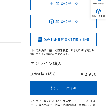
2D CADデータ
在庫・価格
無料テスト機
3D CADデータ
該非判定見解書/項目別対比表
日本の外為法に基づく該非判定、およびEAR再輸出規
制に関する見解が入手できます。
オンライン購入
¥ 2,910
販売価格（税込）
カートに追加
オンライン購入における出荷予定日は、カートに追加
～「ご購入手続き：価格・納期の確認」画面にてご確