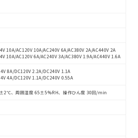
材料含有率が中国RoHSの基準値以下であることを示します。
材料含有率が中国RoHSの基準値を超えていることを示します。
、当社制御機器事業取扱商品の当社在庫状況および標準価格(税抜)
ら貴社製品のうち、外国為替および外国貿易法に定める商品（以下｢
質）：
す。当社販売部門へお問い合わせください。
 水銀(Hg) 1000ppm以下、 カドミウム(Cd) 100ppm以下、
たは国外への提供する場合は、日本国政府の輸出許可(または役務取
000ppm以下、ポリ臭化ビフェニル類(PBB) 1000ppm以下、ポリ臭化ジフェニルエーテル類(P
事業取扱商品の中には、本サービスの対象外となる商品もあること
手続きをとります。
キシル) (DEHP)(別名：DOP) 1000ppm以下、フタル酸ブチルベンジル（BBP） 100
(GB/T26572)：
以下、フタル酸ジイソブチル (DIBP) 1000ppm以下
び標準価格照会結果は、記載している更新日時点での社内データに
物を破棄する場合は、完全に破砕するなど、違法に輸出されないよ
(水銀) : 1000ppm、 Cd(カドミウム) : 100ppm、
業用監視および制御機器に対する適用除外項目は除く。
覧された時点での実際の在庫および標準価格とは異なる場合がある
1000ppm、 PBBs(ポリ臭化ビフェニル類) : 1000ppm、 PBDEs(ポリ臭化ジフェニルエーテル類
物質については閾値を超える意図的な使用がないことを確認しています。
上の在庫あり
 1000ppm、 DIBP(フタル酸ジイソブチル) : 1000ppm、 BBP(フタル酸ブチルベンジル) :
品を、核兵器、ミサイル、化学兵器、生物兵器またはその他武器並
チルヘキシル)) : 1000ppm
V 10A/AC120V 10A/AC240V 6A/AC380V 2A/AC440V 2A
況および標準価格はお客様のお取引先、またはお客様担当のオムロ
用いたしません。
 10A/AC120V 6A/AC240V 3A/AC380V 1.9A/AC440V 1.6A
ご相談ください。
は満たないが在庫あり
製品を第三者に販売する場合は、上記1、2および3の内容を当該第
機器販売店や当社販売拠点は「
販売ネットワーク
」をご確認くだ
販売先および販売に係わる関係者が違法に輸出するおそれがある場
用期限
び標準価格結果を当社の事前の承諾なく第三者に漏洩または開示し
え状況などにより、予定月が前後することがあります。
V 8A/DC120V 2.2A/DC240V 1.1A
(最新の在庫状況については、お客様のお取引先、またはお客様担当
V 4A/DC120V 1.1A/DC240V 0.55A
（10物質）のすべてが基準値以下であることを示します。
店・当社販売員にご確認ください)
能（部品リスト作成サービス）をご利用いただくには、I-Webメン
使用状況下において有害物質が外部に漏えいし、環境に深刻な影響を
あります。
0±2℃、周囲湿度 65±5%RH、操作ひん度 30回/min
機種、また在庫状況の情報を公開していない機種
ェブサイト上で当社にご登録された部品リストについて、当社およ
書ダウンロード
す。当社販売部門へお問い合わせください。
品・サービスに関するお客様との取引・商談に必要な範囲で利用す
合意する
キャンセル
書をダウンロードすることができます。
利用者とは、
"個人情報の共同利用に関して"
の「1.共同利用者の
します。
10物質）の非含有証明書
明書（当社基準）
日時点で非含有を証明するもので、過去に遡って非含有を証明するも