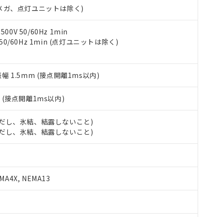
令のフタル酸エステル類４物質の対応では、対応完了までの期間は出
00Vメガ、点灯ユニットは除く)
備考欄に対応日を記載しておりました。
品への在庫切替を完了していることから、特段のことがない限り、20
0V 50/60Hz 1min
す。
 50/60Hz 1min (点灯ユニットは除く)
振幅 1.5mm (接点開離1ms以内)
2
(接点開離1ms以内)
 (ただし、氷結、結露しないこと)
 (ただし、氷結、結露しないこと)
A4X, NEMA13