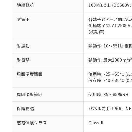
また、RoHS指
絶縁抵抗
100MΩ以上 (DC5
混在することから
既に当社にて対応
耐電圧
各端子とアース間: AC250
り割愛しておりま
同極端子間: AC2500V
(初期値)
耐振動
誤動作: 10～55Hz 複
耐衝撃
誤動作: 最大1000m/s
周囲温度範囲
使用時: -25～55℃
保存時: -40～80℃
周囲湿度範囲
使用時: 35～85%RH
保護構造
パネル前面: IP66、NEM
感電保護クラス
Class II