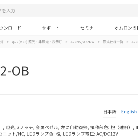
ウンロード
サポート
セミナ
オムロンの
示灯
>
φ22(φ25):照光・非照光・表示灯
>
A22NS / A22NW
>
形式仕様一覧
>
A22
2-OB
日本語
English
 照光, 3ノッチ, 金属ベゼル, 左に自動復帰, 操作部色: 橙（透明）, IP
ニット/NC, LEDランプ色: 橙, LEDランプ電圧: AC/DC12V