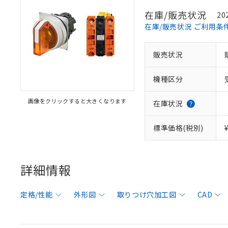
在庫/販売状況
20
在庫/販売状況 ご利用条
販売状況
機種区分
画像をクリックすると大きくなります
在庫状況
標準価格(税別)
詳細情報
定格/性能
外形図
取りつけ穴加工図
CAD