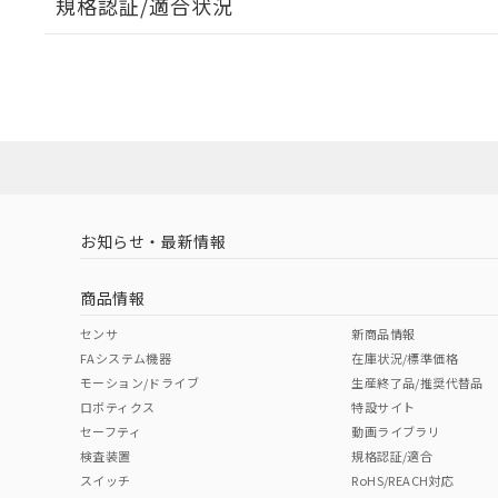
規格認証/適合状況
EU RoHS
注意事項・凡例
UL認証
CSA認証
CEマーキング
ダウンロードデータをご利用いただく前に、以下を必ずお読
Yes
Yes
Yes
対応状況
対応予定月
※1
※2
ソフトウェアの使用条件
対応済み
LR型式承認
DNV型式承認
BV型式承認
KR
（イギリス
（ノルウェー
（フランス
（
お知らせ・最新情報
中国 RoHS
注意事項・凡例
船舶規格）
船舶規格）
船舶規格）
船
商品情報
No
No
No
No
中国 RoHS表
※1 ※2
センサ
新商品情報
FAシステム機器
在庫状況/標準価格
Pb
Hg
Cd
Cr(V
モーション/ドライブ
生産終了品/推奨代替品
ロボティクス
特設サイト
セーフティ
動画ライブラリ
検査装置
規格認証/適合
X
O
O
O
スイッチ
RoHS/REACH対応