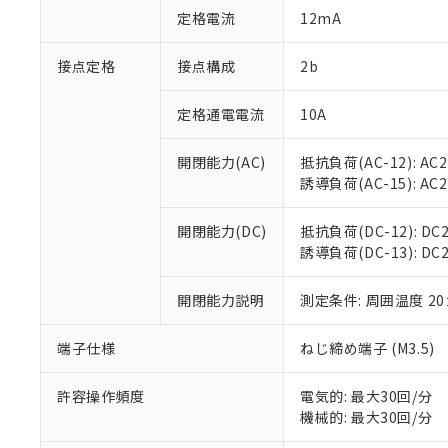
「○」：最大均質
定格電流
12mA
「×」：最大均質
本サービスは
当社は、これ
*EU RoHS指令（10物
「－」：未確認で
鉛(Pb) 1000ppm以下、
くものです。
う）を輸出ま
接点定格
接点構成
2b
記
説明
六価クロム(Cr(Ⅵ)) 1
当社制御機器
などの必要な
フタル酸ビス(2-エチルヘ
号
*中国RoHS10物質の基準値 
ル（DBP） 1000ppm
在庫状況およ
当社は規制貨
Pb(鉛) :1000ppm、 Hg
定格通電電流
10A
但し、RoHS指令で産
のであり、閲
ます。
Cr(Ⅵ)(六価クロム) : 
フタル酸エステル類の４
○
一定数以
DBP(フタル酸ジブチル) :
い。
当社は貴社製
DEHP(フタル酸ビス(2-エ
開閉能力(AC)
抵抗負荷(AC-12): AC24
正式な納期状
置等に一切使
誘導負荷(AC-15): AC24V
当社販売員に
※2 対応予定月
△
一定数に
当社は、貴社
オムロン制御
また当社は、
※2 環境保護使
在庫状況およ
部品在庫の切り替
たしません。
開閉能力(DC)
抵抗負荷(DC-12): DC24
－
在庫なし
す。
誘導負荷(DC-13): DC24
「ｅ」：有害物質
機器販売
マイパーツ機
「10」：通常の
ている必要が
味します。
開閉能力説明
測定条件: 周囲温度 2
空
受注生産
お客様が当ウ
※3 非含有証明
「－」：未確認で
白
が、当社の製
端子仕様
ねじ締め端子 (M3.5)
さい。
下記の非含有証明
※当社の共同
いる法人を指
許容操作頻度
電気的: 最大30回/分
EU RoHS指令（
機械的: 最大30回/分
51物質の非含有証
※本証明書は発行