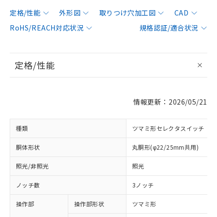
定格/性能
外形図
取りつけ穴加工図
CAD
RoHS/REACH対応状況
規格認証/適合状況
定格/性能
情報更新：2026/05/21
種類
ツマミ形セレクタスイッチ
胴体形状
丸胴形(φ22/25mm共用)
照光/非照光
照光
ノッチ数
3ノッチ
操作部
操作部形状
ツマミ形