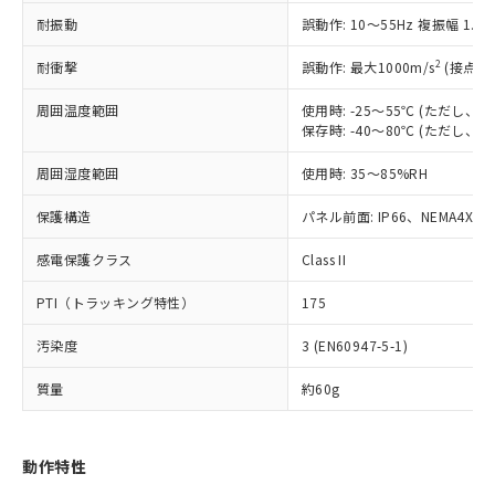
（以下｢規制貨物等」という）を輸出
記載している更新日時点での社内デー
耐振動
誤動作: 10～55Hz 複振幅 1.
*EU RoHS指令（10物質）：
または国外への提供する場合は、日本
記
タに基づき作成されるものであり、閲
説明
鉛(Pb) 1000ppm以下、 水銀(Hg) 1000ppm以下、 カド
*中国RoHS10物質の基準値 (GB/T26572)：
国政府の輸出許可(または役務取引許
号
覧された時点での実際の在庫および標
ミウム(Cd) 100ppm以下、
Pb(鉛) :1000ppm、 Hg(水銀) : 1000ppm、 Cd(カドミウ
2
耐衝撃
誤動作: 最大1000m/s
(接点開
可)を取得するなどの必要な手続きを
六価クロム(Cr(Ⅵ)) 1000ppm以下、ポリ臭化ビフェニル
ム) : 100ppm、
準価格とは異なる場合があることをご
類(PBB) 1000ppm以下、ポリ臭化ジフェニルエーテル類
Cr(Ⅵ)(六価クロム) : 1000ppm、 PBBs(ポリ臭化ビフェ
とります。
了承ください。
(PBDE) 1000ppm以下、フタル酸ビス(2-エチルヘキシ
周囲温度範囲
使用時: -25～55℃ (ただし
○
一定数以上の在庫あり
ニル類) : 1000ppm、 PBDEs(ポリ臭化ジフェニルエーテ
当社は規制貨物を破棄する場合は、完
ル) (DEHP)(別名：DOP) 1000ppm以下、フタル酸ブチ
正式な納期状況および標準価格はお客
ル類) : 1000ppm、
保存時: -40～80℃ (ただし
ルベンジル（BBP） 1000ppm以下、フタル酸ジブチル
全に破砕するなど、違法に輸出されな
DBP(フタル酸ジブチル) : 1000ppm、 DIBP(フタル酸ジ
様のお取引先、またはお客様担当のオ
（DBP） 1000ppm以下、フタル酸ジイソブチル
イソブチル) : 1000ppm、 BBP(フタル酸ブチルベンジ
△
一定数には満たないが在庫あり
いよう必要な手段を講じます。
周囲湿度範囲
使用時: 35～85%RH
ムロン制御機器販売店・当社販売員に
(DIBP) 1000ppm以下
ル) : 1000ppm、
当社は貴社製品を、核兵器、ミサイ
但し、RoHS指令で産業用監視および制御機器に対する
DEHP(フタル酸ビス(2-エチルヘキシル)) : 1000ppm
ご相談ください。
適用除外項目は除く。
ル、化学兵器、生物兵器またはその他
保護構造
パネル前面: IP66、NEMA4X, N
－
在庫なし(最新の在庫状況につ
オムロン制御機器販売店や当社販売拠
フタル酸エステル類の４物質については閾値を超える意
武器並びにこれらの製造装置等に一切
いては、お客様のお取引先、ま
図的な使用がないことを確認しています。
点は「
販売ネットワーク
」をご確認
※2 環境保護使用期限
感電保護クラス
Class II
使用いたしません。
たはお客様担当のオムロン制御
ください。
当社は、貴社製品を第三者に販売する
機器販売店・当社販売員にご確
在庫状況および標準価格結果を当社の
PTI（トラッキング特性）
175
※2 対応予定月
「ｅ」：有害物質（10物質）のすべてが基
場合は、上記1、2および3の内容を当
認ください)
事前の承諾なく第三者に漏洩または開
準値以下であることを示します。
該第三者に通知します。また当社は、
示しないようお願いします。
汚染度
3 (EN60947-5-1)
部品在庫の切り替え状況などにより、予定
「10」：通常の使用状況下において有害物
販売先および販売に係わる関係者が違
マイパーツ機能（部品リスト作成サー
空
受注生産機種、また在庫状況の
月が前後することがあります。
質が外部に漏えいし、環境に深刻な影響を
法に輸出するおそれがある場合は、取
ビス）をご利用いただくには、I-Web
白
情報を公開していない機種
質量
約60g
及ぼさない年数を意味します。
り引きをいたしません。
メンバーズにご登録されている必要が
「－」：未確認です。当社販売部門へお問
あります。
い合わせください。
お客様が当ウェブサイト上で当社にご
動作特性
※3 非含有証明書ダウンロード
登録された部品リストについて、当社