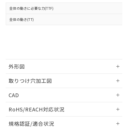
および当社の共同利用者が、当社の製
下記の非含有証明書をダウンロードするこ
品・サービスに関するお客様との取
全体の動きに必要な力(TTF)
とができます。
合意する
キャンセル
引・商談に必要な範囲で利用すること
をご了承ください。
全体の動き(TT)
EU RoHS指令（10物質）の非含有証明書
※当社の共同利用者とは、
"個人情報
51物質の非含有証明書（当社基準）
の共同利用に関して"
の「1.共同利
※本証明書は発行日時点で非含有を証明す
用者の範囲」に記載されている法人を
るもので、過去に遡って非含有を証明する
指します。
ものではありません。
また、RoHS指令のフタル酸エステル類４
物質の対応では、対応完了までの期間は出
荷製品に未対応品が混在することから備考
外形図
欄に対応日を記載しておりました。
情報更新：2026/05/21
既に当社にて対応品への在庫切替を完了
取りつけ穴加工図
していることから、特段のことがない限
り、2022年1月12日より割愛しておりま
情報更新：2026/05/21
CAD
す。
ログイン/会員登録いただくと、CADデータをダウンロー
RoHS/REACH対応状況
ドすることができます。
情報更新：2026/7/29
規格認証/適合状況