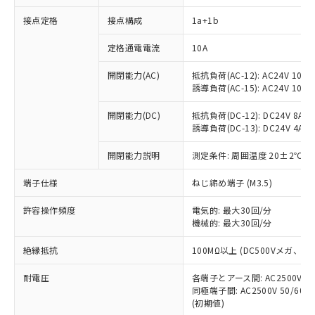
接点定格
接点構成
1a+1b
※1 対応状況
定格通電電流
10A
対応済み：EU RoHS指令（10物質）の
開閉能力(AC)
抵抗負荷(AC-12): AC24V 10A/A
非含有に対応した製品が提供可能な商品で
誘導負荷(AC-15): AC24V 10A/AC
す。
対応予定：EU RoHS指令（10物質）の非含
開閉能力(DC)
抵抗負荷(DC-12): DC24V 8A/DC
ご利用条件
有に対応した製品に切り替える予定のある
誘導負荷(DC-13): DC24V 4A/DC
商品です。
対応予定なし：EU RoHS指令（10物質）の
開閉能力説明
測定条件: 周囲温度 20±2℃、
以下の条件をお読みいただき、同意のうえ
非含有に非対応の商品で、対応品を出す予
ご利用ください。
端子仕様
ねじ締め端子 (M3.5)
定はありません。
調査・確認中：EU RoHS指令（10物質）の
本サービスは、当社制御機器事業取扱
※1 中国RoHS○×表
許容操作頻度
電気的: 最大30回/分
非含有の対応状況を調査中または確認中の
商品の当社在庫状況および標準価格
機械的: 最大30回/分
商品です。
(税抜)を提供させていただくもので
「○」：最大均質材料含有率が中国RoHSの
非該当品：ライセンス料など無形物で、有
す。
絶縁抵抗
100MΩ以上 (DC500Vメガ、
基準値以下であることを示します。
害物質有無と関係のない商品です。
当社制御機器事業取扱商品の中には、
「×」：最大均質材料含有率が中国RoHSの
仕入先様の事情により、非含有部品として
耐電圧
各端子とアース間: AC2500V 50/
本サービスの対象外となる商品もある
基準値を超えていることを示します。
いたものが、含有品と判明した場合などや
当社は、これら貴社製品のうち、外国
同極端子間: AC2500V 50/60
ことをご了承ください。
「－」：未確認です。当社販売部門へお問
むを得ず変更することがあります。
(初期値)
為替および外国貿易法に定める商品
在庫状況および標準価格照会結果は、
い合わせください。