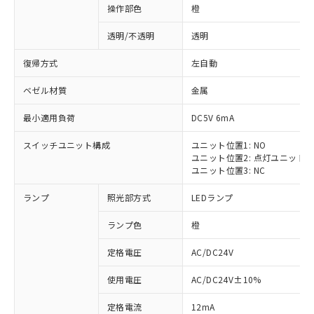
操作部色
橙
透明/不透明
透明
復帰方式
左自動
ベゼル材質
金属
最小適用負荷
DC5V 6mA
スイッチユニット構成
ユニット位置1: NO
ユニット位置2: 点灯ユニット
ユニット位置3: NC
ランプ
照光部方式
LEDランプ
ランプ色
橙
定格電圧
AC/DC24V
使用電圧
AC/DC24V±10%
定格電流
12mA