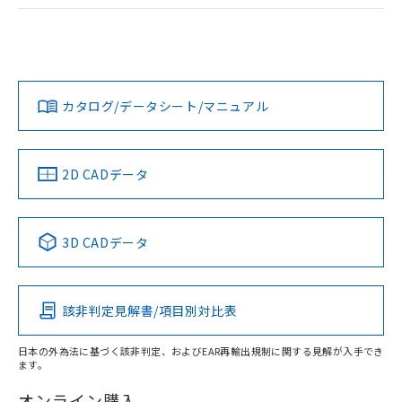
ログイン/会員登録
EU RoHS
注意事項・凡例
UL認証
CSA認証
CEマーキング
Yes
Yes
Yes
対応状況
対応予定月
※1
※2
ダウンロードデータをご利用いただく前に、以下を必ずお読
みください。
カタログ/データシート/マニュアル
対応済み
ソフトウェアの使用条件
LR型式承認
DNV型式承認
BV型式承認
KR型式承
（イギリス
（ノルウェー
（フランス
（韓国
船舶規格）
船舶規格）
船舶規格）
船舶規格
中国 RoHS
注意事項・凡例
2D CADデータ
No
No
No
No
中国 RoHS表
※1 ※2
3D CADデータ
この製品の規格認証/適合状況ページへ
Pb
Hg
Cd
Cr(VI)
その他の認証はこちらのページからご検索ください
該非判定見解書/項目別対比表
X
O
O
O
日本の外為法に基づく該非判定、およびEAR再輸出規制に関する見解が入手でき
ます。
"対応済み"や非含有の記載がされた商品であっても、流通
在庫等で未対応品が混在する可能性があります。
オンライン購入