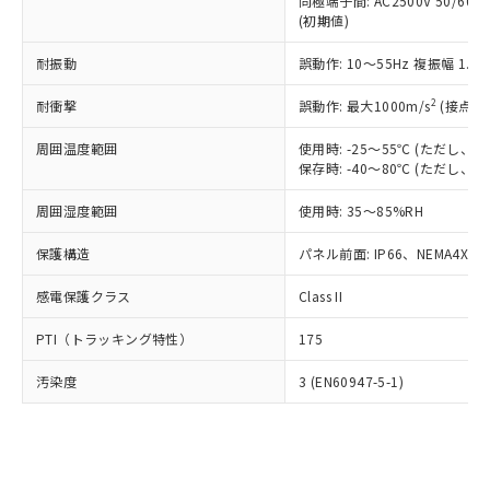
類(PBB) 1000ppm以下、ポリ臭化ジフェニルエーテル類
同極端子間: AC2500V 50/60
Cr(Ⅵ)(六価クロム) : 1000ppm、 PBBs(ポリ臭化ビフェ
とります。
了承ください。
(PBDE) 1000ppm以下、フタル酸ビス(2-エチルヘキシ
○
一定数以上の在庫あり
ニル類) : 1000ppm、 PBDEs(ポリ臭化ジフェニルエーテ
(初期値)
当社は規制貨物を破棄する場合は、完
ル) (DEHP)(別名：DOP) 1000ppm以下、フタル酸ブチ
正式な納期状況および標準価格はお客
ル類) : 1000ppm、
ルベンジル（BBP） 1000ppm以下、フタル酸ジブチル
全に破砕するなど、違法に輸出されな
DBP(フタル酸ジブチル) : 1000ppm、 DIBP(フタル酸ジ
様のお取引先、またはお客様担当のオ
耐振動
誤動作: 10～55Hz 複振幅 1.
（DBP） 1000ppm以下、フタル酸ジイソブチル
イソブチル) : 1000ppm、 BBP(フタル酸ブチルベンジ
△
一定数には満たないが在庫あり
いよう必要な手段を講じます。
ムロン制御機器販売店・当社販売員に
(DIBP) 1000ppm以下
ル) : 1000ppm、
当社は貴社製品を、核兵器、ミサイ
但し、RoHS指令で産業用監視および制御機器に対する
DEHP(フタル酸ビス(2-エチルヘキシル)) : 1000ppm
ご相談ください。
2
耐衝撃
誤動作: 最大1000m/s
(接点開
適用除外項目は除く。
ル、化学兵器、生物兵器またはその他
－
在庫なし(最新の在庫状況につ
オムロン制御機器販売店や当社販売拠
フタル酸エステル類の４物質については閾値を超える意
武器並びにこれらの製造装置等に一切
いては、お客様のお取引先、ま
周囲温度範囲
図的な使用がないことを確認しています。
使用時: -25～55℃ (ただし
点は「
販売ネットワーク
」をご確認
※2 環境保護使用期限
使用いたしません。
保存時: -40～80℃ (ただし
たはお客様担当のオムロン制御
ください。
当社は、貴社製品を第三者に販売する
機器販売店・当社販売員にご確
在庫状況および標準価格結果を当社の
※2 対応予定月
「ｅ」：有害物質（10物質）のすべてが基
周囲湿度範囲
使用時: 35～85%RH
場合は、上記1、2および3の内容を当
認ください)
事前の承諾なく第三者に漏洩または開
準値以下であることを示します。
該第三者に通知します。また当社は、
示しないようお願いします。
保護構造
パネル前面: IP66、NEMA4X, N
部品在庫の切り替え状況などにより、予定
「10」：通常の使用状況下において有害物
販売先および販売に係わる関係者が違
マイパーツ機能（部品リスト作成サー
空
受注生産機種、また在庫状況の
月が前後することがあります。
質が外部に漏えいし、環境に深刻な影響を
法に輸出するおそれがある場合は、取
ビス）をご利用いただくには、I-Web
白
情報を公開していない機種
感電保護クラス
Class II
及ぼさない年数を意味します。
り引きをいたしません。
メンバーズにご登録されている必要が
「－」：未確認です。当社販売部門へお問
あります。
PTI（トラッキング特性）
175
い合わせください。
お客様が当ウェブサイト上で当社にご
※3 非含有証明書ダウンロード
登録された部品リストについて、当社
汚染度
3 (EN60947-5-1)
および当社の共同利用者が、当社の製
下記の非含有証明書をダウンロードするこ
品・サービスに関するお客様との取
とができます。
合意する
キャンセル
引・商談に必要な範囲で利用すること
をご了承ください。
EU RoHS指令（10物質）の非含有証明書