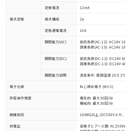
対応済み：EU RoHS指令（10物質）の
定格電流
12mA
非含有に対応した製品が提供可能な商品で
す。
接点定格
接点構成
2a
対応予定：EU RoHS指令（10物質）の非含
ご利用条件
有に対応した製品に切り替える予定のある
定格通電電流
10A
商品です。
対応予定なし：EU RoHS指令（10物質）の
開閉能力(AC)
抵抗負荷(AC-12): AC24V 10A/A
以下の条件をお読みいただき、同意のうえ
非含有に非対応の商品で、対応品を出す予
誘導負荷(AC-15): AC24V 10A/AC
ご利用ください。
定はありません。
調査・確認中：EU RoHS指令（10物質）の
開閉能力(DC)
抵抗負荷(DC-12): DC24V 8A/DC
本サービスは、当社制御機器事業取扱
※1 中国RoHS○×表
誘導負荷(DC-13): DC24V 4A/DC
非含有の対応状況を調査中または確認中の
商品の当社在庫状況および標準価格
商品です。
(税抜)を提供させていただくもので
開閉能力説明
測定条件: 周囲温度 20±2℃、
「○」：最大均質材料含有率が中国RoHSの
非該当品：ライセンス料など無形物で、有
す。
基準値以下であることを示します。
害物質有無と関係のない商品です。
当社制御機器事業取扱商品の中には、
端子仕様
ねじ締め端子 (M3.5)
「×」：最大均質材料含有率が中国RoHSの
仕入先様の事情により、非含有部品として
本サービスの対象外となる商品もある
基準値を超えていることを示します。
いたものが、含有品と判明した場合などや
当社は、これら貴社製品のうち、外国
ことをご了承ください。
許容操作頻度
電気的: 最大30回/分
「－」：未確認です。当社販売部門へお問
むを得ず変更することがあります。
為替および外国貿易法に定める商品
機械的: 最大30回/分
在庫状況および標準価格照会結果は、
い合わせください。
（以下｢規制貨物等」という）を輸出
記載している更新日時点での社内デー
*EU RoHS指令（10物質）：
または国外への提供する場合は、日本
絶縁抵抗
100MΩ以上 (DC500Vメガ、
記
タに基づき作成されるものであり、閲
説明
鉛(Pb) 1000ppm以下、 水銀(Hg) 1000ppm以下、 カド
*中国RoHS10物質の基準値 (GB/T26572)：
国政府の輸出許可(または役務取引許
号
覧された時点での実際の在庫および標
ミウム(Cd) 100ppm以下、
Pb(鉛) :1000ppm、 Hg(水銀) : 1000ppm、 Cd(カドミウ
耐電圧
各端子とアース間: AC2500V 50/
可)を取得するなどの必要な手続きを
六価クロム(Cr(Ⅵ)) 1000ppm以下、ポリ臭化ビフェニル
ム) : 100ppm、
準価格とは異なる場合があることをご