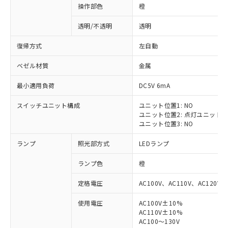
操作部色
橙
透明/不透明
透明
復帰方式
左自動
ベゼル材質
金属
最小適用負荷
DC5V 6mA
スイッチユニット構成
ユニット位置1: NO
ユニット位置2: 点灯ユニット
ユニット位置3: NO
ランプ
照光部方式
LEDランプ
ランプ色
橙
定格電圧
AC100V、AC110V、AC120V
使用電圧
AC100V±10%
※1 対応状況
AC110V±10%
AC100～130V