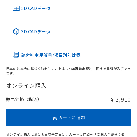
船舶規格）
船舶規格）
船舶規格）
船舶規格
中国 RoHS
注意事項・凡例
2D CADデータ
No
No
No
No
中国 RoHS表
※1 ※2
3D CADデータ
この製品の規格認証/適合状況ページへ
Pb
Hg
Cd
Cr(VI)
その他の認証はこちらのページからご検索ください
該非判定見解書/項目別対比表
O
O
O
O
日本の外為法に基づく該非判定、およびEAR再輸出規制に関する見解が入手でき
ます。
"対応済み"や非含有の記載がされた商品であっても、流通
在庫等で未対応品が混在する可能性があります。
オンライン購入
非含有品が必要な際は、弊社営業部門もしくは販売店へお
問い合わせください。
¥ 2,910
販売価格（税込）
この製品のRoHS/REACH対応状況ページへ
カートに追加
オンライン購入における出荷予定日は、カートに追加～「ご購入手続き：価