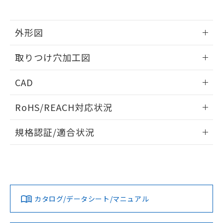
※当社の共同利用者とは、
"個人情報
51物質の非含有証明書（当社基準）
の共同利用に関して"
の「1.共同利
※本証明書は発行日時点で非含有を証明す
用者の範囲」に記載されている法人を
るもので、過去に遡って非含有を証明する
外形図
指します。
ものではありません。
情報更新：2026/05/21
また、RoHS指令のフタル酸エステル類４
取りつけ穴加工図
物質の対応では、対応完了までの期間は出
荷製品に未対応品が混在することから備考
情報更新：2026/05/21
CAD
欄に対応日を記載しておりました。
既に当社にて対応品への在庫切替を完了
ログイン/会員登録いただくと、CADデータをダウンロー
していることから、特段のことがない限
RoHS/REACH対応状況
ドすることができます。
り、2022年1月12日より割愛しておりま
す。
情報更新：2026/7/29
規格認証/適合状況
ログイン/会員登録
EU RoHS
注意事項・凡例
UL認証
CSA認証
CEマーキング
Yes
Yes
Yes
対応状況
対応予定月
※1
※2
ダウンロードデータをご利用いただく前に、以下を必ずお読
みください。
カタログ/データシート/マニュアル
対応済み
ソフトウェアの使用条件
LR型式承認
DNV型式承認
BV型式承認
KR型式承
（イギリス
（ノルウェー
（フランス
（韓国