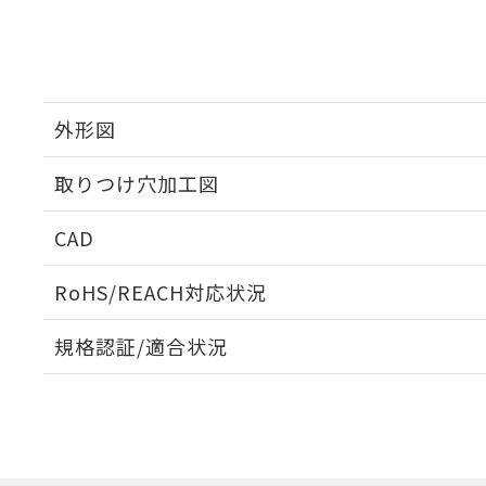
外形図
取りつけ穴加工図
CAD
ログイン/会員登録いただくと、CADデータをダウンロ
RoHS/REACH対応状況
規格認証/適合状況
EU RoHS
注意事項・凡例
A22NW-3ML-TGA-P201-GEについての規格認証/適
業員または販売店にお問い合わせください。
ダウンロードデータをご利用いただく前に、以下を必ずお読
対応状況
対応予定月
※1
※2
ソフトウェアの使用条件