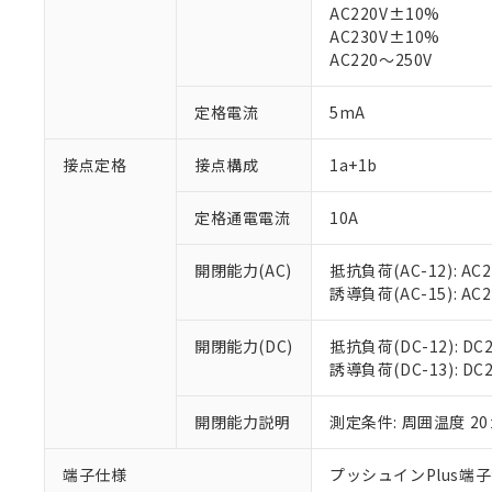
AC220V±10%
対応済み：EU
AC230V±10%
対応予定：EU R
AC220～250V
対応予定なし：EU
調査・確認中：EU
ご利用条件
定格電流
5mA
非該当品：ライセ
※1 中国RoHS
仕入先様の事情に
接点定格
接点構成
1a+1b
があります。
以下の条件をお読
「○」：最大均質
「×」：最大均質
本サービスは
当社は、これ
*EU RoHS指令（10物
定格通電電流
10A
「－」：未確認で
鉛(Pb) 1000ppm以下、
くものです。
う）を輸出ま
記
説明
六価クロム(Cr(Ⅵ)) 1
当社制御機器
などの必要な
フタル酸ビス(2-エチルヘ
開閉能力(AC)
抵抗負荷(AC-12): AC24
号
*中国RoHS10物質の基準値 
ル（DBP） 1000ppm
在庫状況およ
当社は規制貨
Pb(鉛) :1000ppm、 Hg
誘導負荷(AC-15): AC24V
但し、RoHS指令で産
のであり、閲
ます。
Cr(Ⅵ)(六価クロム) : 
フタル酸エステル類の４
○
一定数以
DBP(フタル酸ジブチル) :
い。
当社は貴社製
DEHP(フタル酸ビス(2-エ
開閉能力(DC)
抵抗負荷(DC-12): DC24
正式な納期状
置等に一切使
誘導負荷(DC-13): DC24
当社販売員に
※2 対応予定月
△
一定数に
当社は、貴社
オムロン制御
また当社は、
※2 環境保護使
在庫状況およ
開閉能力説明
測定条件: 周囲温度 2
部品在庫の切り替
たしません。
－
在庫なし
す。
「ｅ」：有害物質
機器販売
マイパーツ機
「10」：通常の
端子仕様
プッシュインPlus端
ている必要が