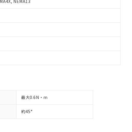
A4X, NEMA13
最大0.6N・m
約45°