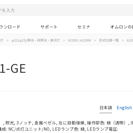
ウンロード
サポート
セミナ
オムロンの
示灯
>
φ22(φ25):照光・非照光・表示灯
>
A22NS / A22NW
>
形式仕様一覧
>
A22
1-GE
日本語
English
 照光, 3ノッチ, 金属ベゼル, 左に自動復帰, 操作部色: 緑（透明）, IP
成: NC/点灯ユニット/NO, LEDランプ色: 緑, LEDランプ電圧: