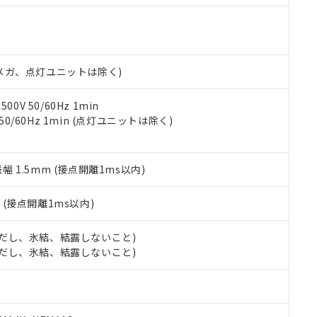
機種、また在庫状況の情報を公開していない機種
ェブサイト上で当社にご登録された部品リストについて、当社およ
書ダウンロード
す。当社販売部門へお問い合わせください。
品・サービスに関するお客様との取引・商談に必要な範囲で利用す
合意する
キャンセル
書をダウンロードすることができます。
利用者とは、
"個人情報の共同利用に関して"
の「1.共同利用者の
00Vメガ、点灯ユニットは除く)
します。
10物質）の非含有証明書
明書（当社基準）
日時点で非含有を証明するもので、過去に遡って非含有を証明するも
0V 50/60Hz 1min
令のフタル酸エステル類４物質の対応では、対応完了までの期間は出
 50/60Hz 1min (点灯ユニットは除く)
備考欄に対応日を記載しておりました。
品への在庫切替を完了していることから、特段のことがない限り、20
す。
振幅 1.5mm (接点開離1ms以内)
2
(接点開離1ms以内)
 (ただし、氷結、結露しないこと)
 (ただし、氷結、結露しないこと)