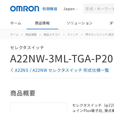
制御機器
Japan
ホーム
商品情報
ソリューション
ダ
ホーム
>
商品情報
>
商品カテゴリ
>
スイッチ
>
押ボタンスイッチ/表
セレクタスイッチ
A22NW-3ML-TGA-P20
A22NS / A22NW セレクタスイッチ 形式仕様一覧
商品概要
セレクタスイッチ（φ22）,
ュインPlus端子台, 接点構