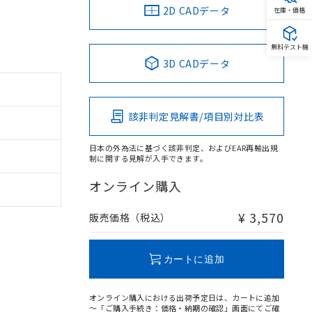
2D CADデータ
在庫・価格
無料テスト機
3D CADデータ
該非判定見解書/項目別対比表
日本の外為法に基づく該非判定、およびEAR再輸出規
制に関する見解が入手できます。
オンライン購入
¥ 3,570
販売価格（税込）
カートに追加
オンライン購入における出荷予定日は、カートに追加
～「ご購入手続き：価格・納期の確認」画面にてご確