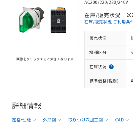
AC200/220/230/240V
在庫/販売状況
20
在庫/販売状況 ご利用条
販売状況
機種区分
画像をクリックすると大きくなります
在庫状況
標準価格(税別)
詳細情報
定格/性能
外形図
取りつけ穴加工図
CAD