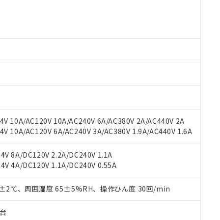
 RoHS指令（10物質）の非含有に対応した製品が提供可能な商品です
oHS指令（10物質）の非含有に対応した製品に切り替える予定のある
 RoHS指令（10物質）の非含有に非対応の商品で、対応品を出す予
 RoHS指令（10物質）の非含有の対応状況を調査中または確認中の
ンス料など無形物で、有害物質有無と関係のない商品です。
○×表
より、非含有部品としていたものが、含有品と判明した場合などやむ
みいただき、同意のうえご利用ください。
材料含有率が中国RoHSの基準値以下であることを示します。
材料含有率が中国RoHSの基準値を超えていることを示します。
、当社制御機器事業取扱商品の当社在庫状況および標準価格(税抜)
ら貴社製品のうち、外国為替および外国貿易法に定める商品（以下｢
質）：
す。当社販売部門へお問い合わせください。
 水銀(Hg) 1000ppm以下、 カドミウム(Cd) 100ppm以下、
たは国外への提供する場合は、日本国政府の輸出許可(または役務取
000ppm以下、ポリ臭化ビフェニル類(PBB) 1000ppm以下、ポリ臭化ジフェニルエーテル類(P
事業取扱商品の中には、本サービスの対象外となる商品もあること
手続きをとります。
キシル) (DEHP)(別名：DOP) 1000ppm以下、フタル酸ブチルベンジル（BBP） 100
V 10A/AC120V 10A/AC240V 6A/AC380V 2A/AC440V 2A
(GB/T26572)：
以下、フタル酸ジイソブチル (DIBP) 1000ppm以下
び標準価格照会結果は、記載している更新日時点での社内データに
物を破棄する場合は、完全に破砕するなど、違法に輸出されないよ
(水銀) : 1000ppm、 Cd(カドミウム) : 100ppm、
 10A/AC120V 6A/AC240V 3A/AC380V 1.9A/AC440V 1.6A
業用監視および制御機器に対する適用除外項目は除く。
覧された時点での実際の在庫および標準価格とは異なる場合がある
1000ppm、 PBBs(ポリ臭化ビフェニル類) : 1000ppm、 PBDEs(ポリ臭化ジフェニルエーテル類
物質については閾値を超える意図的な使用がないことを確認しています。
上の在庫あり
 1000ppm、 DIBP(フタル酸ジイソブチル) : 1000ppm、 BBP(フタル酸ブチルベンジル) :
品を、核兵器、ミサイル、化学兵器、生物兵器またはその他武器並
チルヘキシル)) : 1000ppm
V 8A/DC120V 2.2A/DC240V 1.1A
況および標準価格はお客様のお取引先、またはお客様担当のオムロ
用いたしません。
V 4A/DC120V 1.1A/DC240V 0.55A
ご相談ください。
は満たないが在庫あり
製品を第三者に販売する場合は、上記1、2および3の内容を当該第
機器販売店や当社販売拠点は「
販売ネットワーク
」をご確認くだ
販売先および販売に係わる関係者が違法に輸出するおそれがある場
用期限
び標準価格結果を当社の事前の承諾なく第三者に漏洩または開示し
0±2℃、周囲湿度 65±5%RH、操作ひん度 30回/min
え状況などにより、予定月が前後することがあります。
(最新の在庫状況については、お客様のお取引先、またはお客様担当
（10物質）のすべてが基準値以下であることを示します。
店・当社販売員にご確認ください)
能（部品リスト作成サービス）をご利用いただくには、I-Webメン
使用状況下において有害物質が外部に漏えいし、環境に深刻な影響を
子台
あります。