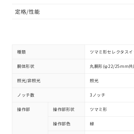
定格/性能
種類
ツマミ形セレクタスイ
胴体形状
丸胴形(φ22/25mm共
照光/非照光
照光
ノッチ数
3ノッチ
操作部
操作部形状
ツマミ形
操作部色
緑