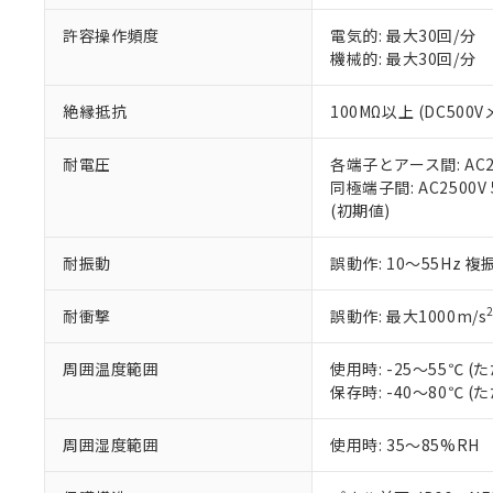
味します。
空
受注生産
お客様が当ウ
※3 非含有証明
「－」：未確認で
許容操作頻度
電気的: 最大30回/分
白
が、当社の製
機械的: 最大30回/分
さい。
下記の非含有証明
※当社の共同
絶縁抵抗
100MΩ以上 (DC5
いる法人を指
EU RoHS指令（
51物質の非含有証
※本証明書は発行
耐電圧
各端子とアース間: AC250
また、RoHS指
同極端子間: AC2500V
混在することから
(初期値)
既に当社にて対応
り割愛しておりま
耐振動
誤動作: 10～55Hz 複
耐衝撃
誤動作: 最大1000m/s
周囲温度範囲
使用時: -25～55℃
保存時: -40～80℃
周囲湿度範囲
使用時: 35～85%RH