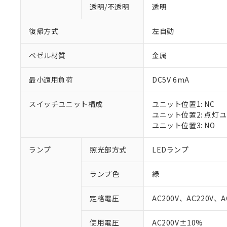
透明/不透明
透明
復帰方式
左自動
ベゼル材質
金属
最小適用負荷
DC5V 6mA
スイッチユニット構成
ユニット位置1: NC
ユニット位置2: 点灯
ユニット位置3: NO
ランプ
照光部方式
LEDランプ
ランプ色
緑
定格電圧
AC200V、AC220V、A
※1 対応状況
使用電圧
AC200V±10%