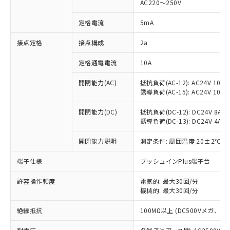
AC220～250V
対応済み：EU RoHS指令（10物質）の
非含有に対応した製品が提供可能な商品で
定格電流
5mA
す。
対応予定：EU RoHS指令（10物質）の非含
接点定格
接点構成
2a
ご利用条件
有に対応した製品に切り替える予定のある
定格通電電流
10A
商品です。
対応予定なし：EU RoHS指令（10物質）の
以下の条件をお読みいただき、同意のうえ
開閉能力(AC)
抵抗負荷(AC-12): AC24V 10A/A
非含有に非対応の商品で、対応品を出す予
誘導負荷(AC-15): AC24V 10A/AC
ご利用ください。
定はありません。
調査・確認中：EU RoHS指令（10物質）の
本サービスは、当社制御機器事業取扱
開閉能力(DC)
抵抗負荷(DC-12): DC24V 8A/DC
※1 中国RoHS○×表
非含有の対応状況を調査中または確認中の
誘導負荷(DC-13): DC24V 4A/DC
商品の当社在庫状況および標準価格
商品です。
(税抜)を提供させていただくもので
「○」：最大均質材料含有率が中国RoHSの
非該当品：ライセンス料など無形物で、有
開閉能力説明
測定条件: 周囲温度 20±2℃、
す。
基準値以下であることを示します。
害物質有無と関係のない商品です。
当社制御機器事業取扱商品の中には、
「×」：最大均質材料含有率が中国RoHSの
仕入先様の事情により、非含有部品として
端子仕様
プッシュインPlus端子台
本サービスの対象外となる商品もある
基準値を超えていることを示します。
いたものが、含有品と判明した場合などや
当社は、これら貴社製品のうち、外国
ことをご了承ください。
「－」：未確認です。当社販売部門へお問
許容操作頻度
電気的: 最大30回/分
むを得ず変更することがあります。
為替および外国貿易法に定める商品
在庫状況および標準価格照会結果は、
機械的: 最大30回/分
い合わせください。
（以下｢規制貨物等」という）を輸出
記載している更新日時点での社内デー
*EU RoHS指令（10物質）：
または国外への提供する場合は、日本
記
タに基づき作成されるものであり、閲
説明
絶縁抵抗
100MΩ以上 (DC500Vメガ、
鉛(Pb) 1000ppm以下、 水銀(Hg) 1000ppm以下、 カド
*中国RoHS10物質の基準値 (GB/T26572)：
国政府の輸出許可(または役務取引許
号
覧された時点での実際の在庫および標
ミウム(Cd) 100ppm以下、
Pb(鉛) :1000ppm、 Hg(水銀) : 1000ppm、 Cd(カドミウ
可)を取得するなどの必要な手続きを
六価クロム(Cr(Ⅵ)) 1000ppm以下、ポリ臭化ビフェニル
ム) : 100ppm、