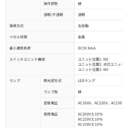
操作部色
緑
透明/不透明
透明
復帰方式
左自動
ベゼル材質
金属
最小適用負荷
DC5V 6mA
スイッチユニット構成
ユニット位置1: NO
ユニット位置2: 点灯ユニット
ユニット位置3: NO
ランプ
照光部方式
LEDランプ
ランプ色
緑
定格電圧
AC200V、AC220V、AC230V、
使用電圧
AC200V±10%
AC220V±10%
※1 対応状況
AC230V±10%