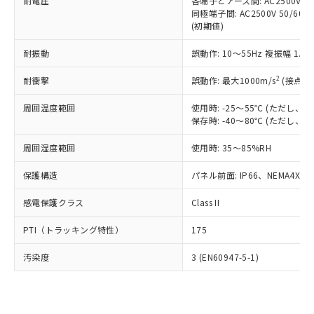
準価格とは異なる場合があることをご
耐電圧
各端子とアース間: AC2500V 50/
類(PBB) 1000ppm以下、ポリ臭化ジフェニルエーテル類
Cr(Ⅵ)(六価クロム) : 1000ppm、 PBBs(ポリ臭化ビフェ
とります。
同極端子間: AC2500V 50/60
了承ください。
(PBDE) 1000ppm以下、フタル酸ビス(2-エチルヘキシ
○
一定数以上の在庫あり
ニル類) : 1000ppm、 PBDEs(ポリ臭化ジフェニルエーテ
当社は規制貨物を破棄する場合は、完
(初期値)
ル) (DEHP)(別名：DOP) 1000ppm以下、フタル酸ブチ
正式な納期状況および標準価格はお客
ル類) : 1000ppm、
ルベンジル（BBP） 1000ppm以下、フタル酸ジブチル
全に破砕するなど、違法に輸出されな
DBP(フタル酸ジブチル) : 1000ppm、 DIBP(フタル酸ジ
様のお取引先、またはお客様担当のオ
（DBP） 1000ppm以下、フタル酸ジイソブチル
イソブチル) : 1000ppm、 BBP(フタル酸ブチルベンジ
△
一定数には満たないが在庫あり
耐振動
誤動作: 10～55Hz 複振幅 1.
いよう必要な手段を講じます。
ムロン制御機器販売店・当社販売員に
(DIBP) 1000ppm以下
ル) : 1000ppm、
当社は貴社製品を、核兵器、ミサイ
但し、RoHS指令で産業用監視および制御機器に対する
DEHP(フタル酸ビス(2-エチルヘキシル)) : 1000ppm
ご相談ください。
2
耐衝撃
適用除外項目は除く。
誤動作: 最大1000m/s
(接点開
ル、化学兵器、生物兵器またはその他
－
在庫なし(最新の在庫状況につ
オムロン制御機器販売店や当社販売拠
フタル酸エステル類の４物質については閾値を超える意
武器並びにこれらの製造装置等に一切
いては、お客様のお取引先、ま
図的な使用がないことを確認しています。
点は「
販売ネットワーク
」をご確認
周囲温度範囲
使用時: -25～55℃ (ただし
※2 環境保護使用期限
使用いたしません。
たはお客様担当のオムロン制御
ください。
保存時: -40～80℃ (ただし
当社は、貴社製品を第三者に販売する
機器販売店・当社販売員にご確
在庫状況および標準価格結果を当社の
※2 対応予定月
「ｅ」：有害物質（10物質）のすべてが基
場合は、上記1、2および3の内容を当
認ください)
事前の承諾なく第三者に漏洩または開
周囲湿度範囲
使用時: 35～85%RH
準値以下であることを示します。
該第三者に通知します。また当社は、
示しないようお願いします。
部品在庫の切り替え状況などにより、予定
「10」：通常の使用状況下において有害物
販売先および販売に係わる関係者が違
保護構造
パネル前面: IP66、NEMA4X, N
マイパーツ機能（部品リスト作成サー
空
受注生産機種、また在庫状況の
月が前後することがあります。
質が外部に漏えいし、環境に深刻な影響を
法に輸出するおそれがある場合は、取
ビス）をご利用いただくには、I-Web
白
情報を公開していない機種
及ぼさない年数を意味します。
り引きをいたしません。
感電保護クラス
Class II
メンバーズにご登録されている必要が
「－」：未確認です。当社販売部門へお問
あります。
い合わせください。
PTI（トラッキング特性）
175
お客様が当ウェブサイト上で当社にご
※3 非含有証明書ダウンロード
登録された部品リストについて、当社
汚染度
3 (EN60947-5-1)
および当社の共同利用者が、当社の製
下記の非含有証明書をダウンロードするこ
品・サービスに関するお客様との取
とができます。
合意する
キャンセル
引・商談に必要な範囲で利用すること
をご了承ください。