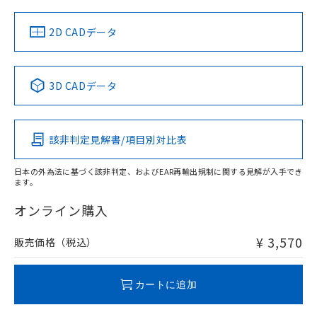
中国 RoHS
注意事項・凡例
2D CADデータ
中国 RoHS表
※1 ※2
3D CADデータ
Pb
Hg
Cd
Cr(VI)
該非判定見解書/項目別対比表
O
O
O
O
日本の外為法に基づく該非判定、およびEAR再輸出規制に関する見解が入手でき
ます。
"対応済み"や非含有の記載がされた商品であっても、流通
在庫等で未対応品が混在する可能性があります。
オンライン購入
非含有品が必要な際は、弊社営業部門もしくは販売店へお
問い合わせください。
¥ 3,570
販売価格（税込）
この製品のRoHS/REACH対応状況ページへ
カートに追加