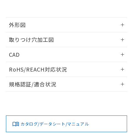
EU RoHS指令（10物質）の非含有証明書
※当社の共同利用者とは、
"個人情報
51物質の非含有証明書（当社基準）
の共同利用に関して"
の「1.共同利
※本証明書は発行日時点で非含有を証明す
用者の範囲」に記載されている法人を
るもので、過去に遡って非含有を証明する
指します。
外形図
ものではありません。
また、RoHS指令のフタル酸エステル類４
情報更新：2026/05/21
取りつけ穴加工図
物質の対応では、対応完了までの期間は出
荷製品に未対応品が混在することから備考
情報更新：2026/05/21
欄に対応日を記載しておりました。
CAD
既に当社にて対応品への在庫切替を完了
していることから、特段のことがない限
ログイン/会員登録いただくと、CADデータをダウンロー
RoHS/REACH対応状況
り、2022年1月12日より割愛しておりま
ドすることができます。
す。
情報更新：2026/7/29
規格認証/適合状況
ログイン/会員登録
EU RoHS
注意事項・凡例
A22NW-3ML-TGA-P101-GEについての規格認証/適合状況に
ついては、「カスタマーサポートセンタ お客様相談室」また
は貴社担当オムロン営業員または販売店にお問い合わせくだ
対応状況
対応予定月
※1
※2
さい。
ダウンロードデータをご利用いただく前に、以下を必ずお読
みください。
カタログ/データシート/マニュアル
対応済み
ソフトウェアの使用条件
お問い合わせ