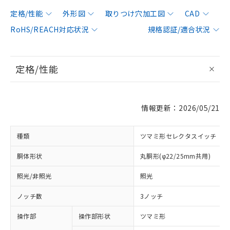
定格/性能
外形図
取りつけ穴加工図
CAD
RoHS/REACH対応状況
規格認証/適合状況
定格/性能
情報更新：2026/05/21
種類
ツマミ形セレクタスイッチ
胴体形状
丸胴形(φ22/25mm共用)
照光/非照光
照光
ノッチ数
3ノッチ
操作部
操作部形状
ツマミ形