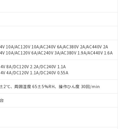
oHS指令（10物質）の非含有に対応した製品に切り替える予定のある
 RoHS指令（10物質）の非含有に非対応の商品で、対応品を出す予
 RoHS指令（10物質）の非含有の対応状況を調査中または確認中の
ンス料など無形物で、有害物質有無と関係のない商品です。
○×表
より、非含有部品としていたものが、含有品と判明した場合などやむ
みいただき、同意のうえご利用ください。
材料含有率が中国RoHSの基準値以下であることを示します。
材料含有率が中国RoHSの基準値を超えていることを示します。
、当社制御機器事業取扱商品の当社在庫状況および標準価格(税抜)
ら貴社製品のうち、外国為替および外国貿易法に定める商品（以下｢
質）：
V 10A/AC120V 10A/AC240V 6A/AC380V 2A/AC440V 2A
す。当社販売部門へお問い合わせください。
 水銀(Hg) 1000ppm以下、 カドミウム(Cd) 100ppm以下、
たは国外への提供する場合は、日本国政府の輸出許可(または役務取
 10A/AC120V 6A/AC240V 3A/AC380V 1.9A/AC440V 1.6A
000ppm以下、ポリ臭化ビフェニル類(PBB) 1000ppm以下、ポリ臭化ジフェニルエーテル類(P
事業取扱商品の中には、本サービスの対象外となる商品もあること
手続きをとります。
キシル) (DEHP)(別名：DOP) 1000ppm以下、フタル酸ブチルベンジル（BBP） 100
(GB/T26572)：
以下、フタル酸ジイソブチル (DIBP) 1000ppm以下
び標準価格照会結果は、記載している更新日時点での社内データに
物を破棄する場合は、完全に破砕するなど、違法に輸出されないよ
(水銀) : 1000ppm、 Cd(カドミウム) : 100ppm、
業用監視および制御機器に対する適用除外項目は除く。
V 8A/DC120V 2.2A/DC240V 1.1A
覧された時点での実際の在庫および標準価格とは異なる場合がある
1000ppm、 PBBs(ポリ臭化ビフェニル類) : 1000ppm、 PBDEs(ポリ臭化ジフェニルエーテル類
物質については閾値を超える意図的な使用がないことを確認しています。
V 4A/DC120V 1.1A/DC240V 0.55A
上の在庫あり
 1000ppm、 DIBP(フタル酸ジイソブチル) : 1000ppm、 BBP(フタル酸ブチルベンジル) :
品を、核兵器、ミサイル、化学兵器、生物兵器またはその他武器並
チルヘキシル)) : 1000ppm
況および標準価格はお客様のお取引先、またはお客様担当のオムロ
用いたしません。
ご相談ください。
0±2℃、周囲湿度 65±5%RH、操作ひん度 30回/min
は満たないが在庫あり
製品を第三者に販売する場合は、上記1、2および3の内容を当該第
機器販売店や当社販売拠点は「
販売ネットワーク
」をご確認くだ
販売先および販売に係わる関係者が違法に輸出するおそれがある場
用期限
び標準価格結果を当社の事前の承諾なく第三者に漏洩または開示し
え状況などにより、予定月が前後することがあります。
子台
(最新の在庫状況については、お客様のお取引先、またはお客様担当
（10物質）のすべてが基準値以下であることを示します。
店・当社販売員にご確認ください)
能（部品リスト作成サービス）をご利用いただくには、I-Webメン
使用状況下において有害物質が外部に漏えいし、環境に深刻な影響を
あります。
機種、また在庫状況の情報を公開していない機種
ェブサイト上で当社にご登録された部品リストについて、当社およ
書ダウンロード
す。当社販売部門へお問い合わせください。
品・サービスに関するお客様との取引・商談に必要な範囲で利用す