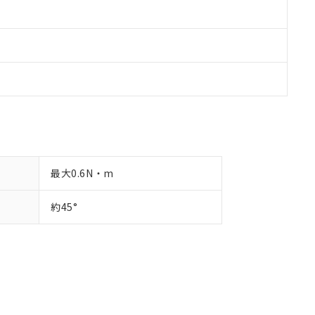
最大0.6N・m
約45°