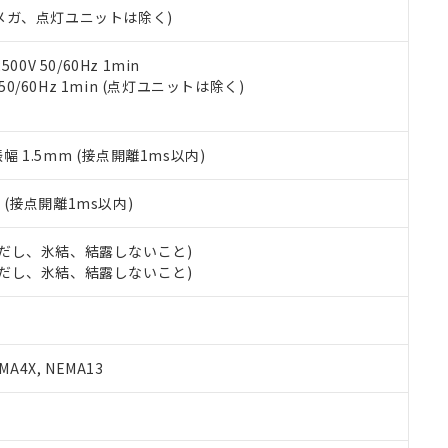
合意する
キャンセル
00Vメガ、点灯ユニットは除く)
書をダウンロードすることができます。
利用者とは、
"個人情報の共同利用に関して"
の「1.共同利用者の
します。
10物質）の非含有証明書
0V 50/60Hz 1min
明書（当社基準）
 50/60Hz 1min (点灯ユニットは除く)
日時点で非含有を証明するもので、過去に遡って非含有を証明するも
令のフタル酸エステル類４物質の対応では、対応完了までの期間は出
備考欄に対応日を記載しておりました。
振幅 1.5mm (接点開離1ms以内)
品への在庫切替を完了していることから、特段のことがない限り、20
す。
2
(接点開離1ms以内)
 (ただし、氷結、結露しないこと)
 (ただし、氷結、結露しないこと)
A4X, NEMA13