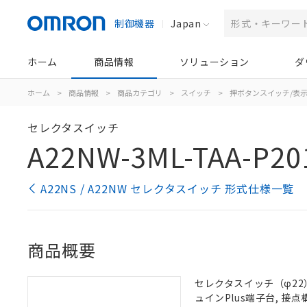
制御機器
Japan
ホーム
商品情報
ソリューション
ダ
ホーム
>
商品情報
>
商品カテゴリ
>
スイッチ
>
押ボタンスイッチ/表
セレクタスイッチ
A22NW-3ML-TAA-P20
A22NS / A22NW セレクタスイッチ 形式仕様一覧
商品概要
セレクタスイッチ（φ22）,
ュインPlus端子台, 接点構