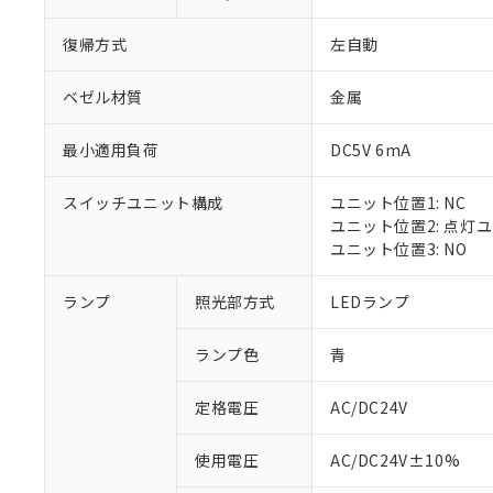
復帰方式
左自動
ベゼル材質
金属
最小適用負荷
DC5V 6mA
スイッチユニット構成
ユニット位置1: NC
ユニット位置2: 点灯
ユニット位置3: NO
ランプ
照光部方式
LEDランプ
ランプ色
青
定格電圧
AC/DC24V
※1 対応状況
使用電圧
AC/DC24V±10%
対応済み：EU