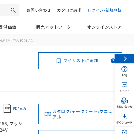
お問い合わせ
カタログ請求
ログイン/新規登録
検索
提供価値
販売ネットワーク
オンラインストア
NW-3ML-TAA-P201-AC
マイリストに追加
FAQ
チャット
お問い合わせ
PDF出力
カタログ/データシート/マニュ
アル
66, プッシ
ダウンロード
24V