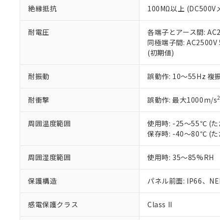
絶縁抵抗
100MΩ以上 (DC5
さい。
下記の非含有証明
※当社の共同
いる法人を指
EU RoHS指令（
耐電圧
各端子とアース間: AC250
51物質の非含有証
同極端子間: AC2500V
※本証明書は発行
(初期値)
また、RoHS指
混在することから
耐振動
誤動作: 10～55Hz 複
既に当社にて対応
り割愛しておりま
耐衝撃
誤動作: 最大1000m/s
周囲温度範囲
使用時: -25～55℃
保存時: -40～80℃
周囲湿度範囲
使用時: 35～85%RH
保護構造
パネル前面: IP66、NEM
感電保護クラス
Class II