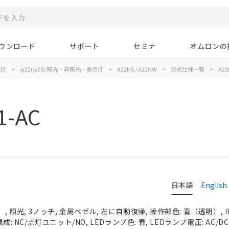
ウンロード
サポート
セミナ
オムロンの
示灯
>
φ22(φ25):照光・非照光・表示灯
>
A22NS / A22NW
>
形式仕様一覧
>
A22
1-AC
日本語
English
 照光, 3ノッチ, 金属ベゼル, 左に自動復帰, 操作部色: 青（透明）, IP
成: NC/点灯ユニット/NO, LEDランプ色: 青, LEDランプ電圧: AC/DC