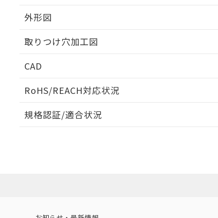
外形図
取りつけ穴加工図
CAD
ログイン/会員登録いただくと、CADデータをダウンロ
RoHS/REACH対応状況
規格認証/適合状況
EU RoHS
注意事項・凡例
A22NW-3ML-TAA-P201-ACについての規格認証/適
業員または販売店にお問い合わせください。
ダウンロードデータをご利用いただく前に、以下を必ずお読
対応状況
対応予定月
※1
※2
ソフトウェアの使用条件
対応済み
お知らせ・最新情報