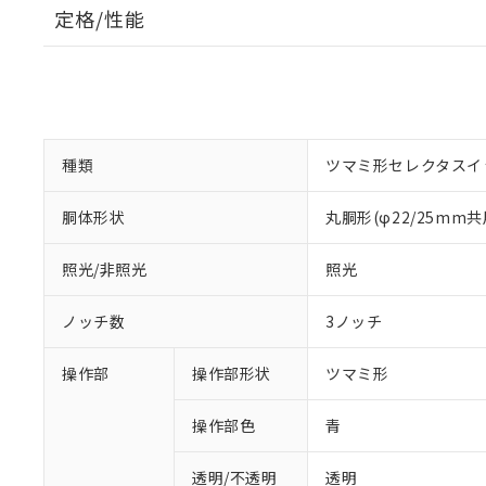
定格/性能
種類
ツマミ形セレクタスイ
胴体形状
丸胴形(φ22/25mm共
照光/非照光
照光
ノッチ数
3ノッチ
操作部
操作部形状
ツマミ形
操作部色
青
透明/不透明
透明