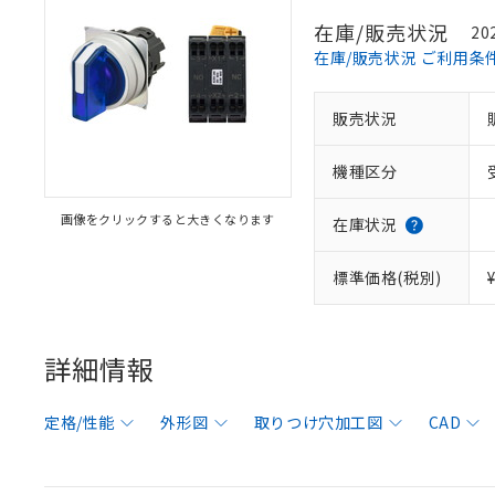
在庫/販売状況
20
在庫/販売状況 ご利用条
販売状況
機種区分
画像をクリックすると大きくなります
在庫状況
標準価格(税別)
詳細情報
定格/性能
外形図
取りつけ穴加工図
CAD