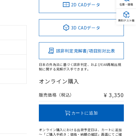
2D CADデータ
在庫・価格
無料テスト機
3D CADデータ
該非判定見解書/項目別対比表
日本の外為法に基づく該非判定、およびEAR再輸出規
制に関する見解が入手できます。
オンライン購入
¥ 3,350
販売価格（税込）
カートに追加
オンライン購入における出荷予定日は、カートに追加
～「ご購入手続き：価格・納期の確認」画面にてご確