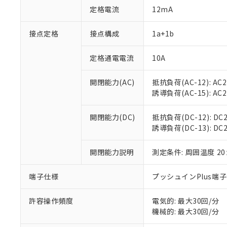
対応予定：EU R
定格電流
12mA
対応予定なし：EU
調査・確認中：EU
ご利用条件
接点定格
接点構成
1a+1b
非該当品：ライセ
※1 中国RoHS
仕入先様の事情に
があります。
定格通電電流
10A
以下の条件をお読
「○」：最大均質
「×」：最大均質
本サービスは
当社は、これ
*EU RoHS指令（10物
開閉能力(AC)
抵抗負荷(AC-12): AC24
「－」：未確認で
鉛(Pb) 1000ppm以下、
くものです。
う）を輸出ま
誘導負荷(AC-15): AC24V
記
説明
六価クロム(Cr(Ⅵ)) 1
当社制御機器
などの必要な
フタル酸ビス(2-エチルヘ
号
*中国RoHS10物質の基準値 
ル（DBP） 1000ppm
在庫状況およ
当社は規制貨
Pb(鉛) :1000ppm、 Hg
但し、RoHS指令で産
開閉能力(DC)
抵抗負荷(DC-12): DC24
のであり、閲
ます。
Cr(Ⅵ)(六価クロム) : 
フタル酸エステル類の４
誘導負荷(DC-13): DC24
○
一定数以
DBP(フタル酸ジブチル) :
い。
当社は貴社製
DEHP(フタル酸ビス(2-エ
正式な納期状
置等に一切使
当社販売員に
※2 対応予定月
開閉能力説明
測定条件: 周囲温度 2
△
一定数に
当社は、貴社
オムロン制御
また当社は、
※2 環境保護使
在庫状況およ
部品在庫の切り替
たしません。
端子仕様
プッシュインPlus端
－
在庫なし
す。
「ｅ」：有害物質
機器販売
マイパーツ機
「10」：通常の
許容操作頻度
電気的: 最大30回/分
ている必要が
味します。
機械的: 最大30回/分
空
受注生産
お客様が当ウ
※3 非含有証明
「－」：未確認で
白
が、当社の製