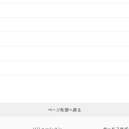
情報更新：2
情報更新：2
ードすることができます。
情報更新：
ログイン/会員登録
合状況については、「カスタマーサポートセンタ お客様相談室」または貴社
みください。
非含有証明書
※3
ページ先頭へ戻る
ダウンロードはこちら
ソリューション
サービスサポ