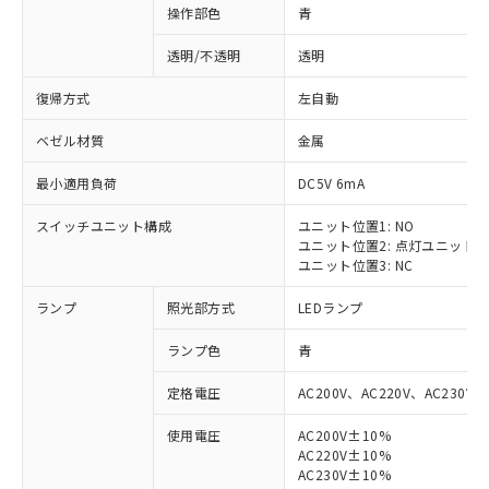
操作部色
青
透明/不透明
透明
復帰方式
左自動
ベゼル材質
金属
最小適用負荷
DC5V 6mA
スイッチユニット構成
ユニット位置1: NO
ユニット位置2: 点灯ユニット
ユニット位置3: NC
ランプ
照光部方式
LEDランプ
ランプ色
青
定格電圧
AC200V、AC220V、AC230V、
使用電圧
AC200V±10%
AC220V±10%
AC230V±10%