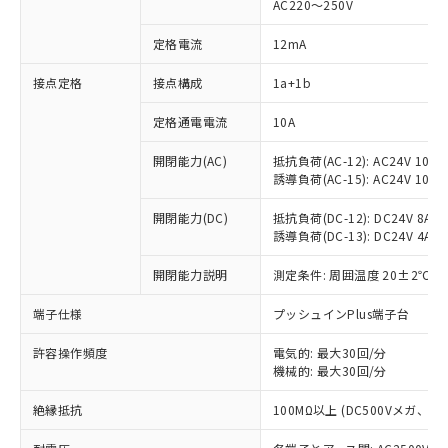
AC220～250V
定格電流
12mA
※1 対応状況
接点定格
接点構成
1a+1b
対応済み：EU RoHS指令（10物質）の
定格通電電流
10A
非含有に対応した製品が提供可能な商品で
開閉能力(AC)
抵抗負荷(AC-12): AC24V 10A/A
す。
誘導負荷(AC-15): AC24V 10A/AC
対応予定：EU RoHS指令（10物質）の非含
ご利用条件
有に対応した製品に切り替える予定のある
開閉能力(DC)
抵抗負荷(DC-12): DC24V 8A/DC
商品です。
誘導負荷(DC-13): DC24V 4A/DC
対応予定なし：EU RoHS指令（10物質）の
以下の条件をお読みいただき、同意のうえ
非含有に非対応の商品で、対応品を出す予
開閉能力説明
測定条件: 周囲温度 20±2℃、
ご利用ください。
定はありません。
調査・確認中：EU RoHS指令（10物質）の
端子仕様
プッシュインPlus端子台
本サービスは、当社制御機器事業取扱
※1 中国RoHS○×表
非含有の対応状況を調査中または確認中の
商品の当社在庫状況および標準価格
商品です。
許容操作頻度
電気的: 最大30回/分
(税抜)を提供させていただくもので
「○」：最大均質材料含有率が中国RoHSの
機械的: 最大30回/分
非該当品：ライセンス料など無形物で、有
す。
基準値以下であることを示します。
害物質有無と関係のない商品です。
当社制御機器事業取扱商品の中には、
絶縁抵抗
100MΩ以上 (DC500Vメガ、
「×」：最大均質材料含有率が中国RoHSの
仕入先様の事情により、非含有部品として
本サービスの対象外となる商品もある
基準値を超えていることを示します。
いたものが、含有品と判明した場合などや
当社は、これら貴社製品のうち、外国
ことをご了承ください。