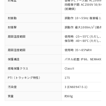
耐電圧
各端子とアース間: AC2500V 50/
「－」：未確認です。当社販売部門へお問
むを得ず変更することがあります。
為替および外国貿易法に定める商品
在庫状況および標準価格照会結果は、
同極端子間: AC2500V 50/60
い合わせください。
（以下｢規制貨物等」という）を輸出
(初期値)
記載している更新日時点での社内デー
*EU RoHS指令（10物質）：
または国外への提供する場合は、日本
記
タに基づき作成されるものであり、閲
説明
鉛(Pb) 1000ppm以下、 水銀(Hg) 1000ppm以下、 カド
*中国RoHS10物質の基準値 (GB/T26572)：
国政府の輸出許可(または役務取引許
耐振動
誤動作: 10～55Hz 複振幅 1.
号
覧された時点での実際の在庫および標
ミウム(Cd) 100ppm以下、
Pb(鉛) :1000ppm、 Hg(水銀) : 1000ppm、 Cd(カドミウ
可)を取得するなどの必要な手続きを
六価クロム(Cr(Ⅵ)) 1000ppm以下、ポリ臭化ビフェニル
ム) : 100ppm、
準価格とは異なる場合があることをご
類(PBB) 1000ppm以下、ポリ臭化ジフェニルエーテル類
2
Cr(Ⅵ)(六価クロム) : 1000ppm、 PBBs(ポリ臭化ビフェ
耐衝撃
誤動作: 最大1000m/s
(接点開
とります。
了承ください。
(PBDE) 1000ppm以下、フタル酸ビス(2-エチルヘキシ
○
一定数以上の在庫あり
ニル類) : 1000ppm、 PBDEs(ポリ臭化ジフェニルエーテ
当社は規制貨物を破棄する場合は、完
ル) (DEHP)(別名：DOP) 1000ppm以下、フタル酸ブチ
正式な納期状況および標準価格はお客
ル類) : 1000ppm、
周囲温度範囲
使用時: -25～55℃ (ただし
ルベンジル（BBP） 1000ppm以下、フタル酸ジブチル
全に破砕するなど、違法に輸出されな
DBP(フタル酸ジブチル) : 1000ppm、 DIBP(フタル酸ジ
様のお取引先、またはお客様担当のオ
（DBP） 1000ppm以下、フタル酸ジイソブチル
保存時: -40～80℃ (ただし
イソブチル) : 1000ppm、 BBP(フタル酸ブチルベンジ
△
一定数には満たないが在庫あり
いよう必要な手段を講じます。
ムロン制御機器販売店・当社販売員に
(DIBP) 1000ppm以下
ル) : 1000ppm、
当社は貴社製品を、核兵器、ミサイ
但し、RoHS指令で産業用監視および制御機器に対する
DEHP(フタル酸ビス(2-エチルヘキシル)) : 1000ppm
ご相談ください。
周囲湿度範囲
使用時: 35～85%RH
適用除外項目は除く。
ル、化学兵器、生物兵器またはその他
－
在庫なし(最新の在庫状況につ
オムロン制御機器販売店や当社販売拠
フタル酸エステル類の４物質については閾値を超える意
武器並びにこれらの製造装置等に一切
いては、お客様のお取引先、ま
図的な使用がないことを確認しています。
点は「
販売ネットワーク
」をご確認
保護構造
パネル前面: IP66、NEMA4X, N
※2 環境保護使用期限
使用いたしません。
たはお客様担当のオムロン制御
ください。
当社は、貴社製品を第三者に販売する
機器販売店・当社販売員にご確
感電保護クラス
Class II
在庫状況および標準価格結果を当社の
※2 対応予定月
「ｅ」：有害物質（10物質）のすべてが基
場合は、上記1、2および3の内容を当
認ください)
事前の承諾なく第三者に漏洩または開
準値以下であることを示します。
該第三者に通知します。また当社は、
PTI（トラッキング特性）
175
示しないようお願いします。
部品在庫の切り替え状況などにより、予定
「10」：通常の使用状況下において有害物
販売先および販売に係わる関係者が違
マイパーツ機能（部品リスト作成サー
空
受注生産機種、また在庫状況の
月が前後することがあります。
質が外部に漏えいし、環境に深刻な影響を
汚染度
3 (EN60947-5-1)
法に輸出するおそれがある場合は、取
ビス）をご利用いただくには、I-Web
白
情報を公開していない機種
及ぼさない年数を意味します。
り引きをいたしません。
メンバーズにご登録されている必要が
質量
約60g
「－」：未確認です。当社販売部門へお問
あります。
い合わせください。
お客様が当ウェブサイト上で当社にご