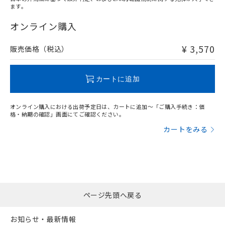
ます。
"対応済み"や非含有の記載がされた商品であっても、流通
在庫等で未対応品が混在する可能性があります。
オンライン購入
非含有品が必要な際は、弊社営業部門もしくは販売店へお
問い合わせください。
¥ 3,570
販売価格（税込）
この製品のRoHS/REACH対応状況ページへ
カートに追加
オンライン購入における出荷予定日は、カートに追加～「ご購入手続き：価
格・納期の確認」画面にてご確認ください。
カートをみる
ページ先頭へ戻る
お知らせ・最新情報