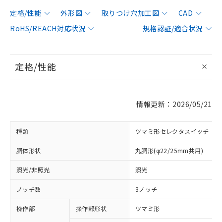
定格/性能
外形図
取りつけ穴加工図
CAD
RoHS/REACH対応状況
規格認証/適合状況
定格/性能
情報更新：2026/05/21
種類
ツマミ形セレクタスイッチ
胴体形状
丸胴形(φ22/25mm共用)
照光/非照光
照光
ノッチ数
3ノッチ
操作部
操作部形状
ツマミ形