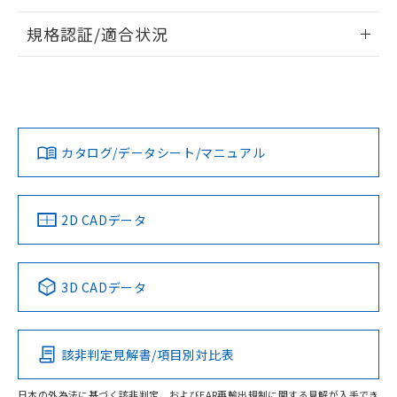
情報更新：2026/7/29
規格認証/適合状況
ログイン/会員登録
EU RoHS
注意事項・凡例
A22NW-3ML-TAA-P102-AEについての規格認証/適合状況に
ついては、「カスタマーサポートセンタ お客様相談室」また
は貴社担当オムロン営業員または販売店にお問い合わせくだ
対応状況
対応予定月
※1
※2
さい。
ダウンロードデータをご利用いただく前に、以下を必ずお読
みください。
カタログ/データシート/マニュアル
対応済み
ソフトウェアの使用条件
お問い合わせ
中国 RoHS
注意事項・凡例
2D CADデータ
中国 RoHS表
※1 ※2
3D CADデータ
Pb
Hg
Cd
Cr(VI)
該非判定見解書/項目別対比表
O
O
O
O
日本の外為法に基づく該非判定、およびEAR再輸出規制に関する見解が入手でき