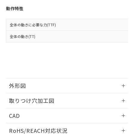
※3 非含有証明書ダウンロード
登録された部品リストについて、当社
動作特性
および当社の共同利用者が、当社の製
下記の非含有証明書をダウンロードするこ
品・サービスに関するお客様との取
とができます。
合意する
キャンセル
引・商談に必要な範囲で利用すること
全体の動きに必要な力(TTF)
をご了承ください。
EU RoHS指令（10物質）の非含有証明書
※当社の共同利用者とは、
"個人情報
全体の動き(TT)
51物質の非含有証明書（当社基準）
の共同利用に関して"
の「1.共同利
※本証明書は発行日時点で非含有を証明す
用者の範囲」に記載されている法人を
るもので、過去に遡って非含有を証明する
指します。
ものではありません。
また、RoHS指令のフタル酸エステル類４
物質の対応では、対応完了までの期間は出
荷製品に未対応品が混在することから備考
欄に対応日を記載しておりました。
外形図
既に当社にて対応品への在庫切替を完了
していることから、特段のことがない限
情報更新：2026/05/21
取りつけ穴加工図
り、2022年1月12日より割愛しておりま
す。
情報更新：2026/05/21
CAD
ログイン/会員登録いただくと、CADデータをダウンロー
RoHS/REACH対応状況
ドすることができます。