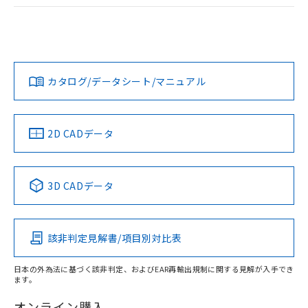
ログイン/会員登録
EU RoHS
注意事項・凡例
A22NW-3ML-TAA-P102-ABについての規格認証/適合状況に
ついては、「カスタマーサポートセンタ お客様相談室」また
は貴社担当オムロン営業員または販売店にお問い合わせくだ
対応状況
対応予定月
※1
※2
さい。
ダウンロードデータをご利用いただく前に、以下を必ずお読
みください。
カタログ/データシート/マニュアル
対応済み
ソフトウェアの使用条件
お問い合わせ
中国 RoHS
注意事項・凡例
2D CADデータ
中国 RoHS表
※1 ※2
3D CADデータ
Pb
Hg
Cd
Cr(VI)
該非判定見解書/項目別対比表
X
O
O
O
日本の外為法に基づく該非判定、およびEAR再輸出規制に関する見解が入手でき
ます。
"対応済み"や非含有の記載がされた商品であっても、流通
在庫等で未対応品が混在する可能性があります。
オンライン購入