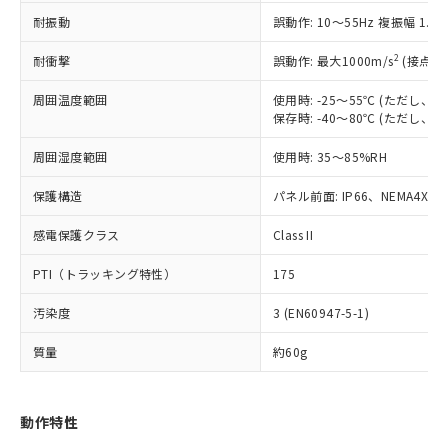
（以下｢規制貨物等」という）を輸出
記載している更新日時点での社内デー
耐振動
誤動作: 10～55Hz 複振幅 1.
*EU RoHS指令（10物質）：
または国外への提供する場合は、日本
記
タに基づき作成されるものであり、閲
説明
鉛(Pb) 1000ppm以下、 水銀(Hg) 1000ppm以下、 カド
*中国RoHS10物質の基準値 (GB/T26572)：
国政府の輸出許可(または役務取引許
号
覧された時点での実際の在庫および標
ミウム(Cd) 100ppm以下、
Pb(鉛) :1000ppm、 Hg(水銀) : 1000ppm、 Cd(カドミウ
2
耐衝撃
誤動作: 最大1000m/s
(接点開
可)を取得するなどの必要な手続きを
六価クロム(Cr(Ⅵ)) 1000ppm以下、ポリ臭化ビフェニル
ム) : 100ppm、
準価格とは異なる場合があることをご
類(PBB) 1000ppm以下、ポリ臭化ジフェニルエーテル類
Cr(Ⅵ)(六価クロム) : 1000ppm、 PBBs(ポリ臭化ビフェ
とります。
了承ください。
(PBDE) 1000ppm以下、フタル酸ビス(2-エチルヘキシ
周囲温度範囲
使用時: -25～55℃ (ただし
○
一定数以上の在庫あり
ニル類) : 1000ppm、 PBDEs(ポリ臭化ジフェニルエーテ
当社は規制貨物を破棄する場合は、完
ル) (DEHP)(別名：DOP) 1000ppm以下、フタル酸ブチ
正式な納期状況および標準価格はお客
ル類) : 1000ppm、
保存時: -40～80℃ (ただし
ルベンジル（BBP） 1000ppm以下、フタル酸ジブチル
全に破砕するなど、違法に輸出されな
DBP(フタル酸ジブチル) : 1000ppm、 DIBP(フタル酸ジ
様のお取引先、またはお客様担当のオ
（DBP） 1000ppm以下、フタル酸ジイソブチル
イソブチル) : 1000ppm、 BBP(フタル酸ブチルベンジ
△
一定数には満たないが在庫あり
いよう必要な手段を講じます。
周囲湿度範囲
使用時: 35～85%RH
ムロン制御機器販売店・当社販売員に
(DIBP) 1000ppm以下
ル) : 1000ppm、
当社は貴社製品を、核兵器、ミサイ
但し、RoHS指令で産業用監視および制御機器に対する
DEHP(フタル酸ビス(2-エチルヘキシル)) : 1000ppm
ご相談ください。
適用除外項目は除く。
ル、化学兵器、生物兵器またはその他
保護構造
パネル前面: IP66、NEMA4X, N
－
在庫なし(最新の在庫状況につ
オムロン制御機器販売店や当社販売拠
フタル酸エステル類の４物質については閾値を超える意
武器並びにこれらの製造装置等に一切
いては、お客様のお取引先、ま
図的な使用がないことを確認しています。
点は「
販売ネットワーク
」をご確認
※2 環境保護使用期限
感電保護クラス
Class II
使用いたしません。
たはお客様担当のオムロン制御
ください。
当社は、貴社製品を第三者に販売する
機器販売店・当社販売員にご確
在庫状況および標準価格結果を当社の
PTI（トラッキング特性）
175
※2 対応予定月
「ｅ」：有害物質（10物質）のすべてが基
場合は、上記1、2および3の内容を当
認ください)
事前の承諾なく第三者に漏洩または開
準値以下であることを示します。
該第三者に通知します。また当社は、
示しないようお願いします。
汚染度
3 (EN60947-5-1)
部品在庫の切り替え状況などにより、予定
「10」：通常の使用状況下において有害物
販売先および販売に係わる関係者が違
マイパーツ機能（部品リスト作成サー
空
受注生産機種、また在庫状況の
月が前後することがあります。
質が外部に漏えいし、環境に深刻な影響を
法に輸出するおそれがある場合は、取
ビス）をご利用いただくには、I-Web
白
情報を公開していない機種
質量
約60g
及ぼさない年数を意味します。
り引きをいたしません。
メンバーズにご登録されている必要が
「－」：未確認です。当社販売部門へお問
あります。
い合わせください。
お客様が当ウェブサイト上で当社にご
動作特性
※3 非含有証明書ダウンロード
登録された部品リストについて、当社