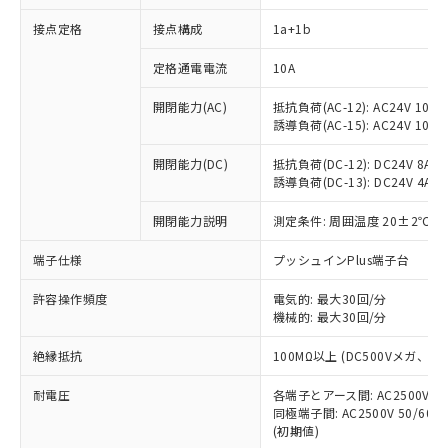
接点定格
接点構成
1a+1b
※1 対応状況
定格通電電流
10A
対応済み：EU RoHS指令（10物質）の
開閉能力(AC)
抵抗負荷(AC-12): AC24V 10A/A
非含有に対応した製品が提供可能な商品で
誘導負荷(AC-15): AC24V 10A/AC
す。
対応予定：EU RoHS指令（10物質）の非含
開閉能力(DC)
抵抗負荷(DC-12): DC24V 8A/DC
ご利用条件
有に対応した製品に切り替える予定のある
誘導負荷(DC-13): DC24V 4A/DC
商品です。
対応予定なし：EU RoHS指令（10物質）の
開閉能力説明
測定条件: 周囲温度 20±2℃、
以下の条件をお読みいただき、同意のうえ
非含有に非対応の商品で、対応品を出す予
ご利用ください。
端子仕様
プッシュインPlus端子台
定はありません。
調査・確認中：EU RoHS指令（10物質）の
本サービスは、当社制御機器事業取扱
※1 中国RoHS○×表
許容操作頻度
電気的: 最大30回/分
非含有の対応状況を調査中または確認中の
商品の当社在庫状況および標準価格
機械的: 最大30回/分
商品です。
(税抜)を提供させていただくもので
「○」：最大均質材料含有率が中国RoHSの
非該当品：ライセンス料など無形物で、有
す。
絶縁抵抗
100MΩ以上 (DC500Vメガ、
基準値以下であることを示します。
害物質有無と関係のない商品です。
当社制御機器事業取扱商品の中には、
「×」：最大均質材料含有率が中国RoHSの
仕入先様の事情により、非含有部品として
耐電圧
各端子とアース間: AC2500V 50/
本サービスの対象外となる商品もある
基準値を超えていることを示します。
いたものが、含有品と判明した場合などや
当社は、これら貴社製品のうち、外国
同極端子間: AC2500V 50/60
ことをご了承ください。
「－」：未確認です。当社販売部門へお問
むを得ず変更することがあります。
(初期値)
為替および外国貿易法に定める商品
在庫状況および標準価格照会結果は、
い合わせください。