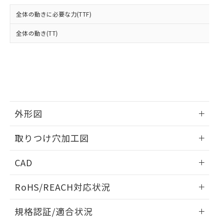
および当社の共同利用者が、当社の製
下記の非含有証明書をダウンロードするこ
品・サービスに関するお客様との取
全体の動きに必要な力(TTF)
とができます。
合意する
キャンセル
引・商談に必要な範囲で利用すること
をご了承ください。
全体の動き(TT)
EU RoHS指令（10物質）の非含有証明書
※当社の共同利用者とは、
"個人情報
51物質の非含有証明書（当社基準）
の共同利用に関して"
の「1.共同利
※本証明書は発行日時点で非含有を証明す
用者の範囲」に記載されている法人を
るもので、過去に遡って非含有を証明する
指します。
ものではありません。
また、RoHS指令のフタル酸エステル類４
物質の対応では、対応完了までの期間は出
荷製品に未対応品が混在することから備考
外形図
欄に対応日を記載しておりました。
情報更新：2026/05/21
既に当社にて対応品への在庫切替を完了
取りつけ穴加工図
していることから、特段のことがない限
り、2022年1月12日より割愛しておりま
情報更新：2026/05/21
CAD
す。
ログイン/会員登録いただくと、CADデータをダウンロー
RoHS/REACH対応状況
ドすることができます。
情報更新：2026/7/29
規格認証/適合状況