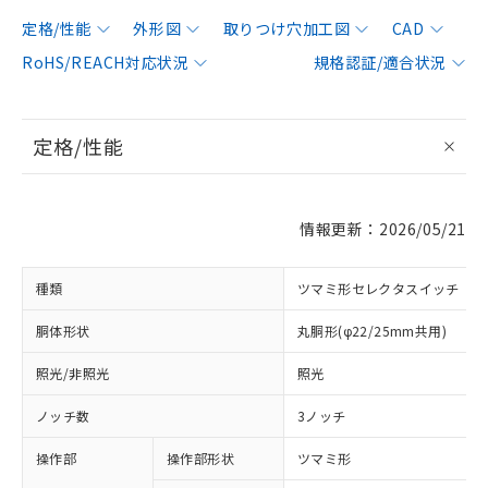
定格/性能
外形図
取りつけ穴加工図
CAD
RoHS/REACH対応状況
規格認証/適合状況
定格/性能
情報更新：2026/05/21
種類
ツマミ形セレクタスイッチ
胴体形状
丸胴形(φ22/25mm共用)
照光/非照光
照光
ノッチ数
3ノッチ
操作部
操作部形状
ツマミ形