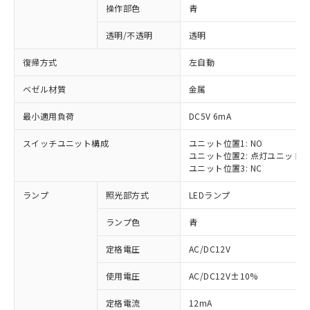
操作部色
青
透明/不透明
透明
復帰方式
左自動
ベゼル材質
金属
最小適用負荷
DC5V 6mA
スイッチユニット構成
ユニット位置1: NO
ユニット位置2: 点灯ユニット
ユニット位置3: NC
ランプ
照光部方式
LEDランプ
ランプ色
青
定格電圧
AC/DC12V
使用電圧
AC/DC12V±10%
定格電流
12mA