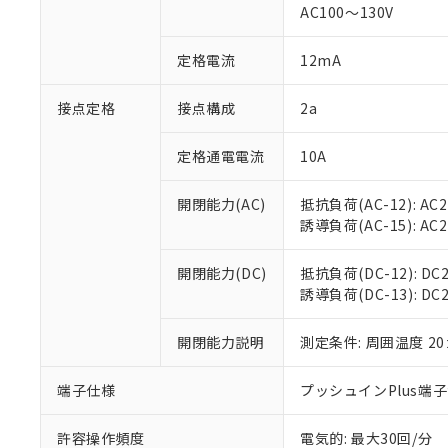
AC100～130V
があります。
以下の条件をお読
「○」：最大均質
「×」：最大均質
本サービスは
当社は、これ
定格電流
12mA
*EU RoHS指令（10物
「－」：未確認で
鉛(Pb) 1000ppm以下、
くものです。
う）を輸出ま
記
説明
六価クロム(Cr(Ⅵ)) 1
当社制御機器
などの必要な
フタル酸ビス(2-エチルヘ
接点定格
接点構成
2a
号
*中国RoHS10物質の基準値 
ル（DBP） 1000ppm
在庫状況およ
当社は規制貨
Pb(鉛) :1000ppm、 Hg
但し、RoHS指令で産
のであり、閲
ます。
Cr(Ⅵ)(六価クロム) : 
フタル酸エステル類の４
定格通電電流
10A
○
一定数以
DBP(フタル酸ジブチル) :
い。
当社は貴社製
DEHP(フタル酸ビス(2-エ
正式な納期状
置等に一切使
開閉能力(AC)
抵抗負荷(AC-12): AC24
当社販売員に
※2 対応予定月
△
一定数に
当社は、貴社
誘導負荷(AC-15): AC24V
オムロン制御
また当社は、
※2 環境保護使
在庫状況およ
部品在庫の切り替
たしません。
－
在庫なし
す。
開閉能力(DC)
抵抗負荷(DC-12): DC24
「ｅ」：有害物質
機器販売
マイパーツ機
誘導負荷(DC-13): DC24
「10」：通常の
ている必要が
味します。
空
受注生産
お客様が当ウ
※3 非含有証明
「－」：未確認で
開閉能力説明
測定条件: 周囲温度 2
白
が、当社の製
さい。
下記の非含有証明
端子仕様
プッシュインPlus端
※当社の共同
いる法人を指
EU RoHS指令（
許容操作頻度
電気的: 最大30回/分
51物質の非含有証