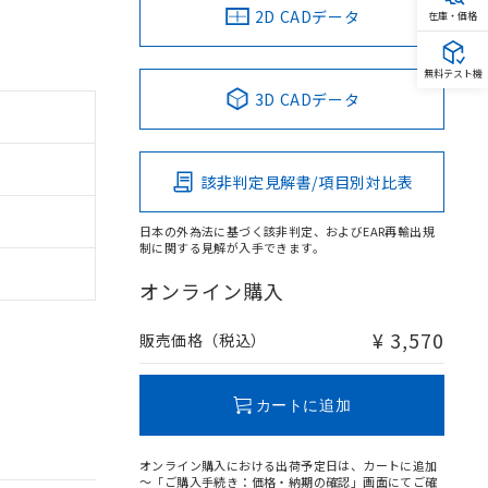
2D CADデータ
在庫・価格
無料テスト機
3D CADデータ
該非判定見解書/項目別対比表
日本の外為法に基づく該非判定、およびEAR再輸出規
制に関する見解が入手できます。
オンライン購入
¥ 3,570
販売価格（税込）
カートに追加
オンライン購入における出荷予定日は、カートに追加
～「ご購入手続き：価格・納期の確認」画面にてご確