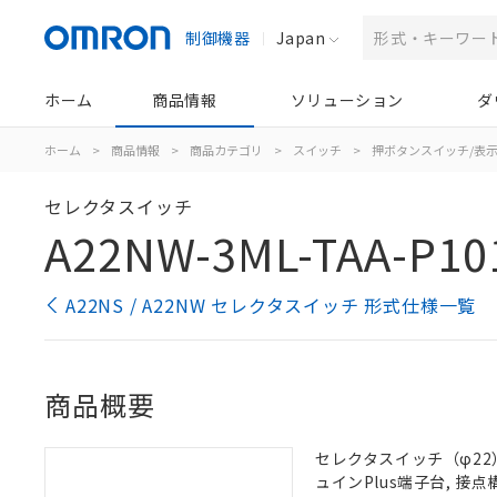
制御機器
Japan
ホーム
商品情報
ソリューション
ダ
ホーム
>
商品情報
>
商品カテゴリ
>
スイッチ
>
押ボタンスイッチ/表
セレクタスイッチ
A22NW-3ML-TAA-P10
A22NS / A22NW セレクタスイッチ 形式仕様一覧
商品概要
セレクタスイッチ（φ22）,
ュインPlus端子台, 接点構成