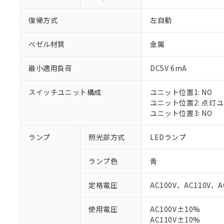
復帰方式
左自動
ベゼル材質
金属
最小適用負荷
DC5V 6mA
スイッチユニット構成
ユニット位置1: NO
ユニット位置2: 点灯
ユニット位置3: NO
ランプ
照光部方式
LEDランプ
※1 対応状況
ランプ色
青
対応済み：EU
対応予定：EU R
定格電圧
AC100V、AC110V、A
対応予定なし：EU
調査・確認中：EU
ご利用条件
使用電圧
AC100V±10%
非該当品：ライセ
※1 中国RoHS
AC110V±10%
仕入先様の事情に