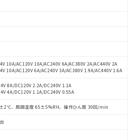
みいただき、同意のうえご利用ください。
材料含有率が中国RoHSの基準値以下であることを示します。
材料含有率が中国RoHSの基準値を超えていることを示します。
、当社制御機器事業取扱商品の当社在庫状況および標準価格(税抜)
ら貴社製品のうち、外国為替および外国貿易法に定める商品（以下｢
質）：
す。当社販売部門へお問い合わせください。
 水銀(Hg) 1000ppm以下、 カドミウム(Cd) 100ppm以下、
たは国外への提供する場合は、日本国政府の輸出許可(または役務取
000ppm以下、ポリ臭化ビフェニル類(PBB) 1000ppm以下、ポリ臭化ジフェニルエーテル類(P
事業取扱商品の中には、本サービスの対象外となる商品もあること
手続きをとります。
キシル) (DEHP)(別名：DOP) 1000ppm以下、フタル酸ブチルベンジル（BBP） 100
(GB/T26572)：
以下、フタル酸ジイソブチル (DIBP) 1000ppm以下
び標準価格照会結果は、記載している更新日時点での社内データに
物を破棄する場合は、完全に破砕するなど、違法に輸出されないよ
(水銀) : 1000ppm、 Cd(カドミウム) : 100ppm、
業用監視および制御機器に対する適用除外項目は除く。
覧された時点での実際の在庫および標準価格とは異なる場合がある
1000ppm、 PBBs(ポリ臭化ビフェニル類) : 1000ppm、 PBDEs(ポリ臭化ジフェニルエーテル類
物質については閾値を超える意図的な使用がないことを確認しています。
上の在庫あり
 1000ppm、 DIBP(フタル酸ジイソブチル) : 1000ppm、 BBP(フタル酸ブチルベンジル) :
品を、核兵器、ミサイル、化学兵器、生物兵器またはその他武器並
チルヘキシル)) : 1000ppm
況および標準価格はお客様のお取引先、またはお客様担当のオムロ
用いたしません。
V 10A/AC120V 10A/AC240V 6A/AC380V 2A/AC440V 2A
ご相談ください。
は満たないが在庫あり
製品を第三者に販売する場合は、上記1、2および3の内容を当該第
 10A/AC120V 6A/AC240V 3A/AC380V 1.9A/AC440V 1.6A
機器販売店や当社販売拠点は「
販売ネットワーク
」をご確認くだ
販売先および販売に係わる関係者が違法に輸出するおそれがある場
用期限
び標準価格結果を当社の事前の承諾なく第三者に漏洩または開示し
え状況などにより、予定月が前後することがあります。
(最新の在庫状況については、お客様のお取引先、またはお客様担当
V 8A/DC120V 2.2A/DC240V 1.1A
（10物質）のすべてが基準値以下であることを示します。
店・当社販売員にご確認ください)
能（部品リスト作成サービス）をご利用いただくには、I-Webメン
V 4A/DC120V 1.1A/DC240V 0.55A
使用状況下において有害物質が外部に漏えいし、環境に深刻な影響を
あります。
機種、また在庫状況の情報を公開していない機種
ェブサイト上で当社にご登録された部品リストについて、当社およ
書ダウンロード
す。当社販売部門へお問い合わせください。
0±2℃、周囲湿度 65±5%RH、操作ひん度 30回/min
品・サービスに関するお客様との取引・商談に必要な範囲で利用す
合意する
キャンセル
書をダウンロードすることができます。
子台
利用者とは、
"個人情報の共同利用に関して"
の「1.共同利用者の
します。
10物質）の非含有証明書
明書（当社基準）