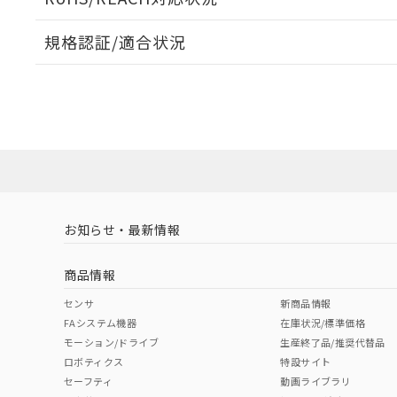
規格認証/適合状況
EU RoHS
注意事項・凡例
A22NW-3ML-TAA-P101-ADについての規格認証/適
業員または販売店にお問い合わせください。
ダウンロードデータをご利用いただく前に、以下を必ずお読
対応状況
対応予定月
※1
※2
ソフトウェアの使用条件
対応済み
お知らせ・最新情報
中国 RoHS
注意事項・凡例
商品情報
中国 RoHS表
※1 ※2
センサ
新商品情報
FAシステム機器
在庫状況/標準価格
Pb
Hg
Cd
Cr(V
モーション/ドライブ
生産終了品/推奨代替品
ロボティクス
特設サイト
セーフティ
動画ライブラリ