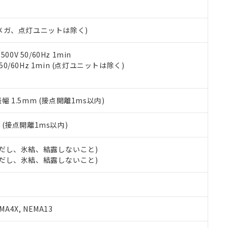
日時点で非含有を証明するもので、過去に遡って非含有を証明するも
令のフタル酸エステル類４物質の対応では、対応完了までの期間は出
備考欄に対応日を記載しておりました。
00Vメガ、点灯ユニットは除く)
品への在庫切替を完了していることから、特段のことがない限り、20
す。
0V 50/60Hz 1min
 50/60Hz 1min (点灯ユニットは除く)
振幅 1.5mm (接点開離1ms以内)
2
(接点開離1ms以内)
 (ただし、氷結、結露しないこと)
 (ただし、氷結、結露しないこと)
A4X, NEMA13