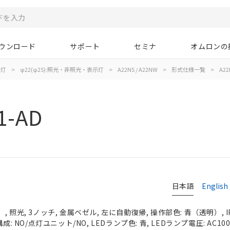
ウンロード
サポート
セミナ
オムロンの
示灯
>
φ22(φ25):照光・非照光・表示灯
>
A22NS / A22NW
>
形式仕様一覧
>
A22
1-AD
日本語
English
 照光, 3ノッチ, 金属ベゼル, 左に自動復帰, 操作部色: 青（透明）, IP
: NO/点灯ユニット/NO, LEDランプ色: 青, LEDランプ電圧: AC100/