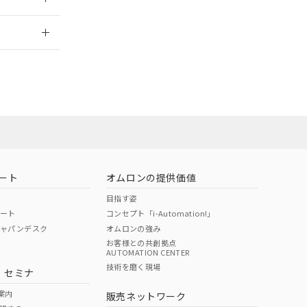
2026/7/29
担当オムロン営
お問い合わせ
ート
オムロンの提供価値
目指す姿
ポート
コンセプト「i-Automation!」
ジャパンデスク
オムロンの強み
お客様との共創拠点
AUTOMATION CENTER
DIBP
BBP
DEHP
環境保護
技術を磨く現場
・セミナ
使用期限
案内
販売ネットワーク