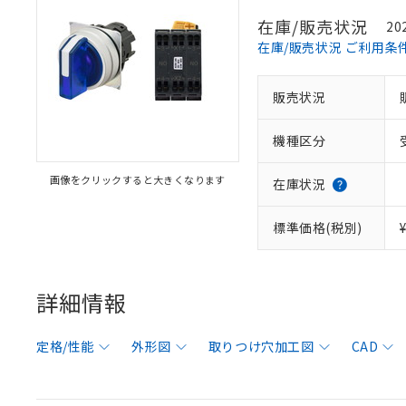
在庫/販売状況
20
在庫/販売状況 ご利用条
販売状況
機種区分
画像をクリックすると大きくなります
在庫状況
標準価格(税別)
詳細情報
定格/性能
外形図
取りつけ穴加工図
CAD