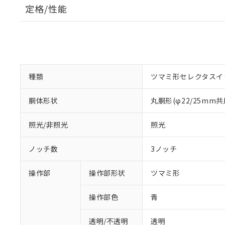
定格/性能
種類
ツマミ形セレクタスイ
胴体形状
丸胴形(φ22/25mm共
照光/非照光
照光
ノッチ数
3ノッチ
操作部
操作部形状
ツマミ形
操作部色
青
透明/不透明
透明