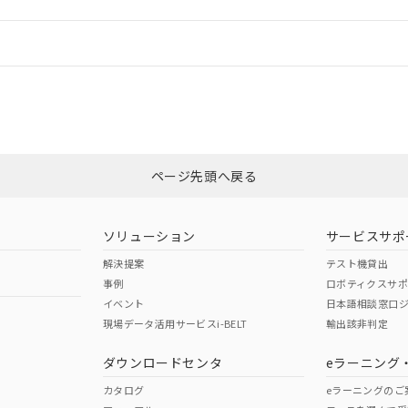
情報更新：
ログイン/会員登録
合状況については、「カスタマーサポートセンタ お客様相談室」または貴社
みください。
非含有証明書
※3
ページ先頭へ戻る
ダウンロードはこちら
ソリューション
サービスサポ
解決提案
テスト機貸出
事例
ロボティクスサ
イベント
日本語相談窓口
現場データ活用サービスi-BELT
輸出該非判定
I)
PBBs
PBDEs
DBP
ダウンロードセンタ
eラーニング
カタログ
eラーニングのご