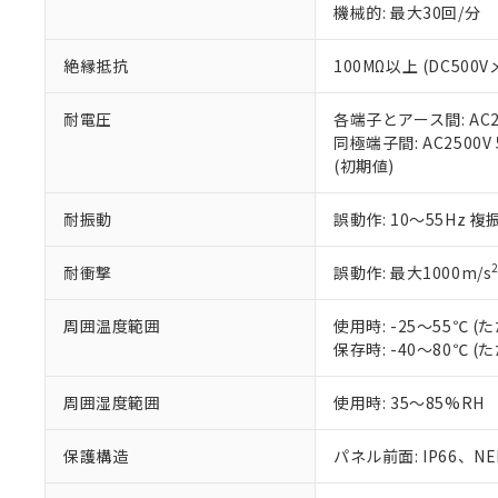
機械的: 最大30回/分
※本証明書は発行
また、RoHS指
混在することから
絶縁抵抗
100MΩ以上 (DC5
既に当社にて対応
り割愛しておりま
耐電圧
各端子とアース間: AC250
同極端子間: AC2500V
(初期値)
耐振動
誤動作: 10～55Hz 複
耐衝撃
誤動作: 最大1000m/s
周囲温度範囲
使用時: -25～55℃
保存時: -40～80℃
周囲湿度範囲
使用時: 35～85%RH
保護構造
パネル前面: IP66、NEM