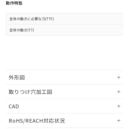
登録された部品リストについて、当社
動作特性
および当社の共同利用者が、当社の製
下記の非含有証明書をダウンロードするこ
品・サービスに関するお客様との取
とができます。
合意する
キャンセル
引・商談に必要な範囲で利用すること
全体の動きに必要な力(TTF)
をご了承ください。
EU RoHS指令（10物質）の非含有証明書
全体の動き(TT)
※当社の共同利用者とは、
"個人情報
51物質の非含有証明書（当社基準）
の共同利用に関して"
の「1.共同利
※本証明書は発行日時点で非含有を証明す
用者の範囲」に記載されている法人を
るもので、過去に遡って非含有を証明する
指します。
ものではありません。
また、RoHS指令のフタル酸エステル類４
物質の対応では、対応完了までの期間は出
荷製品に未対応品が混在することから備考
外形図
欄に対応日を記載しておりました。
既に当社にて対応品への在庫切替を完了
情報更新：2026/05/21
していることから、特段のことがない限
取りつけ穴加工図
り、2022年1月12日より割愛しておりま
す。
情報更新：2026/05/21
CAD
ログイン/会員登録いただくと、CADデータをダウンロー
RoHS/REACH対応状況
ドすることができます。