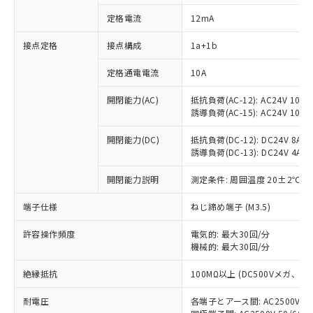
定格電流
12mA
接点定格
接点構成
1a+1b
※1 対応状況
定格通電電流
10A
対応済み：EU RoHS指令（10物質）の
非含有に対応した製品が提供可能な商品で
開閉能力(AC)
抵抗負荷(AC-12): AC24V 10A/A
す。
誘導負荷(AC-15): AC24V 10A/AC
対応予定：EU RoHS指令（10物質）の非含
ご利用条件
有に対応した製品に切り替える予定のある
開閉能力(DC)
抵抗負荷(DC-12): DC24V 8A/DC
商品です。
誘導負荷(DC-13): DC24V 4A/DC
対応予定なし：EU RoHS指令（10物質）の
以下の条件をお読みいただき、同意のうえ
開閉能力説明
測定条件: 周囲温度 20±2℃、
非含有に非対応の商品で、対応品を出す予
ご利用ください。
定はありません。
端子仕様
ねじ締め端子 (M3.5)
調査・確認中：EU RoHS指令（10物質）の
本サービスは、当社制御機器事業取扱
※1 中国RoHS○×表
非含有の対応状況を調査中または確認中の
商品の当社在庫状況および標準価格
許容操作頻度
電気的: 最大30回/分
商品です。
(税抜)を提供させていただくもので
機械的: 最大30回/分
「○」：最大均質材料含有率が中国RoHSの
非該当品：ライセンス料など無形物で、有
す。
基準値以下であることを示します。
害物質有無と関係のない商品です。
絶縁抵抗
100MΩ以上 (DC500Vメガ、
当社制御機器事業取扱商品の中には、
「×」：最大均質材料含有率が中国RoHSの
仕入先様の事情により、非含有部品として
本サービスの対象外となる商品もある
基準値を超えていることを示します。
いたものが、含有品と判明した場合などや
当社は、これら貴社製品のうち、外国
耐電圧
各端子とアース間: AC2500V 50/
ことをご了承ください。
「－」：未確認です。当社販売部門へお問
むを得ず変更することがあります。