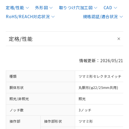
定格/性能
外形図
取りつけ穴加工図
CAD
RoHS/REACH対応状況
規格認証/適合状況
定格/性能
情報更新：2026/05/21
種類
ツマミ形セレクタスイッチ
胴体形状
丸胴形(φ22/25mm共用)
照光/非照光
照光
ノッチ数
3ノッチ
操作部
操作部形状
ツマミ形