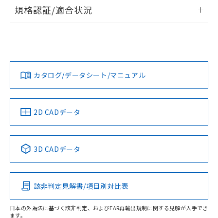
情報更新：
規格認証/適合状況
ログイン/会員登録
EU RoHS
注意事項・凡例
UL認証
CSA認証
CEマーキング
Yes
Yes
Yes
対応状況
対応予定月
※1
※2
ダウンロードデータをご利用いただく前に、以下を必ずお読
みください。
カタログ/データシート/マニュアル
対応済み
ソフトウェアの使用条件
LR型式承認
DNV型式承認
BV型式承認
KR型式承
（イギリス
（ノルウェー
（フランス
（韓国
船舶規格）
船舶規格）
船舶規格）
船舶規格
中国 RoHS
注意事項・凡例
2D CADデータ
No
No
No
No
中国 RoHS表
※1 ※2
3D CADデータ
この製品の規格認証/適合状況ページへ
Pb
Hg
Cd
Cr(VI)
その他の認証はこちらのページからご検索ください
該非判定見解書/項目別対比表
O
O
O
O
日本の外為法に基づく該非判定、およびEAR再輸出規制に関する見解が入手でき
ます。