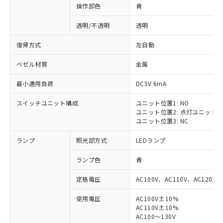
操作部色
青
透明/不透明
透明
復帰方式
左自動
ベゼル材質
金属
最小適用負荷
DC5V 6mA
スイッチユニット構成
ユニット位置1: NO
ユニット位置2: 点灯ユニット
ユニット位置3: NC
ランプ
照光部方式
LEDランプ
ランプ色
青
定格電圧
AC100V、AC110V、AC120V
使用電圧
AC100V±10%
AC110V±10%
AC100～130V