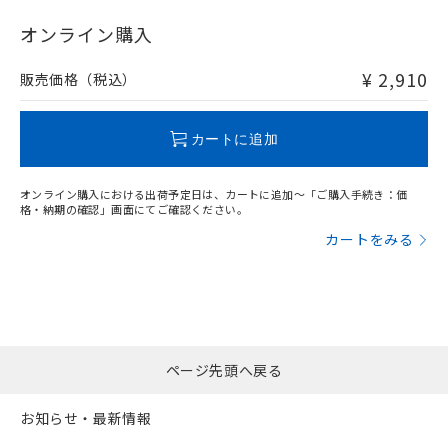
"対応済み"や非含有の記載がされた商品であっても、流通
在庫等で未対応品が混在する可能性があります。
オンライン購入
非含有品が必要な際は、弊社営業部門もしくは販売店へお
問い合わせください。
¥ 2,910
販売価格（税込）
この製品のRoHS/REACH対応状況ページへ
カートに追加
オンライン購入における出荷予定日は、カートに追加～「ご購入手続き：価
格・納期の確認」画面にてご確認ください。
カートをみる
ページ先頭へ戻る
お知らせ・最新情報