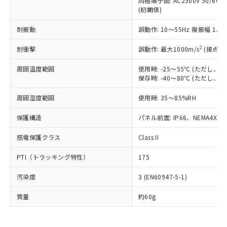
同極端子間: AC2500V 50/60
為替および外国貿易法に定める商品
在庫状況および標準価格照会結果は、
い合わせください。
(初期値)
（以下｢規制貨物等」という）を輸出
記載している更新日時点での社内デー
*EU RoHS指令（10物質）：
または国外への提供する場合は、日本
記
タに基づき作成されるものであり、閲
説明
鉛(Pb) 1000ppm以下、 水銀(Hg) 1000ppm以下、 カド
耐振動
誤動作: 10～55Hz 複振幅 1.
*中国RoHS10物質の基準値 (GB/T26572)：
国政府の輸出許可(または役務取引許
号
覧された時点での実際の在庫および標
ミウム(Cd) 100ppm以下、
Pb(鉛) :1000ppm、 Hg(水銀) : 1000ppm、 Cd(カドミウ
可)を取得するなどの必要な手続きを
六価クロム(Cr(Ⅵ)) 1000ppm以下、ポリ臭化ビフェニル
ム) : 100ppm、
準価格とは異なる場合があることをご
2
耐衝撃
誤動作: 最大1000m/s
(接点開
類(PBB) 1000ppm以下、ポリ臭化ジフェニルエーテル類
Cr(Ⅵ)(六価クロム) : 1000ppm、 PBBs(ポリ臭化ビフェ
とります。
了承ください。
(PBDE) 1000ppm以下、フタル酸ビス(2-エチルヘキシ
○
一定数以上の在庫あり
ニル類) : 1000ppm、 PBDEs(ポリ臭化ジフェニルエーテ
当社は規制貨物を破棄する場合は、完
ル) (DEHP)(別名：DOP) 1000ppm以下、フタル酸ブチ
正式な納期状況および標準価格はお客
ル類) : 1000ppm、
周囲温度範囲
使用時: -25～55℃ (ただし
ルベンジル（BBP） 1000ppm以下、フタル酸ジブチル
全に破砕するなど、違法に輸出されな
DBP(フタル酸ジブチル) : 1000ppm、 DIBP(フタル酸ジ
保存時: -40～80℃ (ただし
様のお取引先、またはお客様担当のオ
（DBP） 1000ppm以下、フタル酸ジイソブチル
イソブチル) : 1000ppm、 BBP(フタル酸ブチルベンジ
△
一定数には満たないが在庫あり
いよう必要な手段を講じます。
ムロン制御機器販売店・当社販売員に
(DIBP) 1000ppm以下
ル) : 1000ppm、
当社は貴社製品を、核兵器、ミサイ
但し、RoHS指令で産業用監視および制御機器に対する
周囲湿度範囲
使用時: 35～85%RH
DEHP(フタル酸ビス(2-エチルヘキシル)) : 1000ppm
ご相談ください。
適用除外項目は除く。
ル、化学兵器、生物兵器またはその他
－
在庫なし(最新の在庫状況につ
オムロン制御機器販売店や当社販売拠
フタル酸エステル類の４物質については閾値を超える意
保護構造
パネル前面: IP66、NEMA4X, N
武器並びにこれらの製造装置等に一切
いては、お客様のお取引先、ま
図的な使用がないことを確認しています。
点は「
販売ネットワーク
」をご確認
※2 環境保護使用期限
使用いたしません。
たはお客様担当のオムロン制御
ください。
感電保護クラス
Class II
当社は、貴社製品を第三者に販売する
機器販売店・当社販売員にご確
在庫状況および標準価格結果を当社の
※2 対応予定月
「ｅ」：有害物質（10物質）のすべてが基
場合は、上記1、2および3の内容を当
認ください)
事前の承諾なく第三者に漏洩または開
PTI（トラッキング特性）
175
準値以下であることを示します。
該第三者に通知します。また当社は、
示しないようお願いします。
部品在庫の切り替え状況などにより、予定
「10」：通常の使用状況下において有害物
販売先および販売に係わる関係者が違
マイパーツ機能（部品リスト作成サー
空
受注生産機種、また在庫状況の
汚染度
3 (EN60947-5-1)
月が前後することがあります。
質が外部に漏えいし、環境に深刻な影響を
法に輸出するおそれがある場合は、取
ビス）をご利用いただくには、I-Web
白
情報を公開していない機種
及ぼさない年数を意味します。
り引きをいたしません。
メンバーズにご登録されている必要が
質量
約60g
「－」：未確認です。当社販売部門へお問
あります。
い合わせください。
お客様が当ウェブサイト上で当社にご
※3 非含有証明書ダウンロード