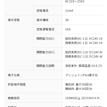
AC220～250V
対応済み：EU RoHS指令（10物質）の
非含有に対応した製品が提供可能な商品で
定格電流
12mA
す。
対応予定：EU RoHS指令（10物質）の非含
接点定格
接点構成
2b
ご利用条件
有に対応した製品に切り替える予定のある
定格通電電流
10A
商品です。
対応予定なし：EU RoHS指令（10物質）の
以下の条件をお読みいただき、同意のうえ
開閉能力(AC)
抵抗負荷(AC-12): AC24V 10A/A
非含有に非対応の商品で、対応品を出す予
誘導負荷(AC-15): AC24V 10A/AC
ご利用ください。
定はありません。
調査・確認中：EU RoHS指令（10物質）の
本サービスは、当社制御機器事業取扱
開閉能力(DC)
抵抗負荷(DC-12): DC24V 8A/DC
※1 中国RoHS○×表
非含有の対応状況を調査中または確認中の
誘導負荷(DC-13): DC24V 4A/DC
商品の当社在庫状況および標準価格
商品です。
(税抜)を提供させていただくもので
「○」：最大均質材料含有率が中国RoHSの
非該当品：ライセンス料など無形物で、有
開閉能力説明
測定条件: 周囲温度 20±2℃、
す。
基準値以下であることを示します。
害物質有無と関係のない商品です。
当社制御機器事業取扱商品の中には、
「×」：最大均質材料含有率が中国RoHSの
仕入先様の事情により、非含有部品として
端子仕様
プッシュインPlus端子台
本サービスの対象外となる商品もある
基準値を超えていることを示します。
いたものが、含有品と判明した場合などや
当社は、これら貴社製品のうち、外国
ことをご了承ください。
「－」：未確認です。当社販売部門へお問
許容操作頻度
電気的: 最大30回/分
むを得ず変更することがあります。
為替および外国貿易法に定める商品
在庫状況および標準価格照会結果は、
機械的: 最大30回/分
い合わせください。
（以下｢規制貨物等」という）を輸出
記載している更新日時点での社内デー
*EU RoHS指令（10物質）：
または国外への提供する場合は、日本
記
タに基づき作成されるものであり、閲
説明
絶縁抵抗
100MΩ以上 (DC500Vメガ、
鉛(Pb) 1000ppm以下、 水銀(Hg) 1000ppm以下、 カド
*中国RoHS10物質の基準値 (GB/T26572)：
国政府の輸出許可(または役務取引許
号
覧された時点での実際の在庫および標
ミウム(Cd) 100ppm以下、
Pb(鉛) :1000ppm、 Hg(水銀) : 1000ppm、 Cd(カドミウ
可)を取得するなどの必要な手続きを
六価クロム(Cr(Ⅵ)) 1000ppm以下、ポリ臭化ビフェニル
ム) : 100ppm、