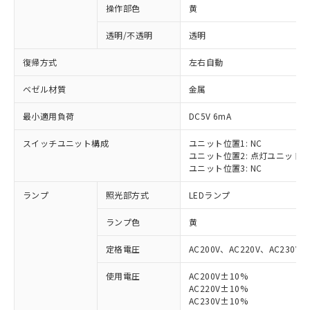
操作部色
黄
透明/不透明
透明
復帰方式
左右自動
ベゼル材質
金属
最小適用負荷
DC5V 6mA
スイッチユニット構成
ユニット位置1: NC
ユニット位置2: 点灯ユニット
ユニット位置3: NC
ランプ
照光部方式
LEDランプ
ランプ色
黄
定格電圧
AC200V、AC220V、AC230V、
使用電圧
AC200V±10%
AC220V±10%
※1 対応状況
AC230V±10%