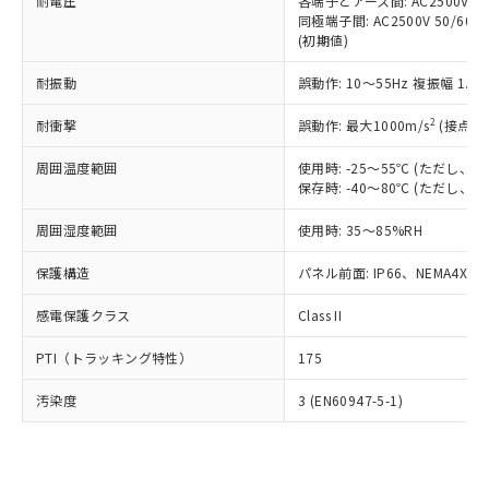
準価格とは異なる場合があることをご
耐電圧
各端子とアース間: AC2500V 50/
類(PBB) 1000ppm以下、ポリ臭化ジフェニルエーテル類
Cr(Ⅵ)(六価クロム) : 1000ppm、 PBBs(ポリ臭化ビフェ
とります。
同極端子間: AC2500V 50/60
了承ください。
(PBDE) 1000ppm以下、フタル酸ビス(2-エチルヘキシ
○
一定数以上の在庫あり
ニル類) : 1000ppm、 PBDEs(ポリ臭化ジフェニルエーテ
当社は規制貨物を破棄する場合は、完
(初期値)
ル) (DEHP)(別名：DOP) 1000ppm以下、フタル酸ブチ
正式な納期状況および標準価格はお客
ル類) : 1000ppm、
ルベンジル（BBP） 1000ppm以下、フタル酸ジブチル
全に破砕するなど、違法に輸出されな
DBP(フタル酸ジブチル) : 1000ppm、 DIBP(フタル酸ジ
様のお取引先、またはお客様担当のオ
（DBP） 1000ppm以下、フタル酸ジイソブチル
イソブチル) : 1000ppm、 BBP(フタル酸ブチルベンジ
△
一定数には満たないが在庫あり
耐振動
誤動作: 10～55Hz 複振幅 1.
いよう必要な手段を講じます。
ムロン制御機器販売店・当社販売員に
(DIBP) 1000ppm以下
ル) : 1000ppm、
当社は貴社製品を、核兵器、ミサイ
但し、RoHS指令で産業用監視および制御機器に対する
DEHP(フタル酸ビス(2-エチルヘキシル)) : 1000ppm
ご相談ください。
2
耐衝撃
適用除外項目は除く。
誤動作: 最大1000m/s
(接点開
ル、化学兵器、生物兵器またはその他
－
在庫なし(最新の在庫状況につ
オムロン制御機器販売店や当社販売拠
フタル酸エステル類の４物質については閾値を超える意
武器並びにこれらの製造装置等に一切
いては、お客様のお取引先、ま
図的な使用がないことを確認しています。
点は「
販売ネットワーク
」をご確認
周囲温度範囲
使用時: -25～55℃ (ただし
※2 環境保護使用期限
使用いたしません。
たはお客様担当のオムロン制御
ください。
保存時: -40～80℃ (ただし
当社は、貴社製品を第三者に販売する
機器販売店・当社販売員にご確
在庫状況および標準価格結果を当社の
※2 対応予定月
「ｅ」：有害物質（10物質）のすべてが基
場合は、上記1、2および3の内容を当
認ください)
事前の承諾なく第三者に漏洩または開
周囲湿度範囲
使用時: 35～85%RH
準値以下であることを示します。
該第三者に通知します。また当社は、
示しないようお願いします。
部品在庫の切り替え状況などにより、予定
「10」：通常の使用状況下において有害物
販売先および販売に係わる関係者が違
保護構造
パネル前面: IP66、NEMA4X, N
マイパーツ機能（部品リスト作成サー
空
受注生産機種、また在庫状況の
月が前後することがあります。
質が外部に漏えいし、環境に深刻な影響を
法に輸出するおそれがある場合は、取
ビス）をご利用いただくには、I-Web
白
情報を公開していない機種
及ぼさない年数を意味します。
り引きをいたしません。
感電保護クラス
Class II
メンバーズにご登録されている必要が
「－」：未確認です。当社販売部門へお問
あります。
い合わせください。
PTI（トラッキング特性）
175
お客様が当ウェブサイト上で当社にご
※3 非含有証明書ダウンロード
登録された部品リストについて、当社
汚染度
3 (EN60947-5-1)
および当社の共同利用者が、当社の製
下記の非含有証明書をダウンロードするこ
品・サービスに関するお客様との取
とができます。
合意する
キャンセル
引・商談に必要な範囲で利用すること
をご了承ください。