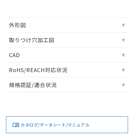
EU RoHS指令（10物質）の非含有証明書
※当社の共同利用者とは、
"個人情報
51物質の非含有証明書（当社基準）
の共同利用に関して"
の「1.共同利
※本証明書は発行日時点で非含有を証明す
用者の範囲」に記載されている法人を
るもので、過去に遡って非含有を証明する
指します。
外形図
ものではありません。
また、RoHS指令のフタル酸エステル類４
情報更新：2026/05/21
取りつけ穴加工図
物質の対応では、対応完了までの期間は出
荷製品に未対応品が混在することから備考
情報更新：2026/05/21
欄に対応日を記載しておりました。
CAD
既に当社にて対応品への在庫切替を完了
していることから、特段のことがない限
ログイン/会員登録いただくと、CADデータをダウンロー
RoHS/REACH対応状況
り、2022年1月12日より割愛しておりま
ドすることができます。
す。
情報更新：2026/7/29
規格認証/適合状況
ログイン/会員登録
EU RoHS
注意事項・凡例
A22NW-3MB-TYA-P202-YEについての規格認証/適合状況に
ついては、「カスタマーサポートセンタ お客様相談室」また
は貴社担当オムロン営業員または販売店にお問い合わせくだ
対応状況
対応予定月
※1
※2
さい。
ダウンロードデータをご利用いただく前に、以下を必ずお読
みください。
カタログ/データシート/マニュアル
対応済み
ソフトウェアの使用条件
お問い合わせ