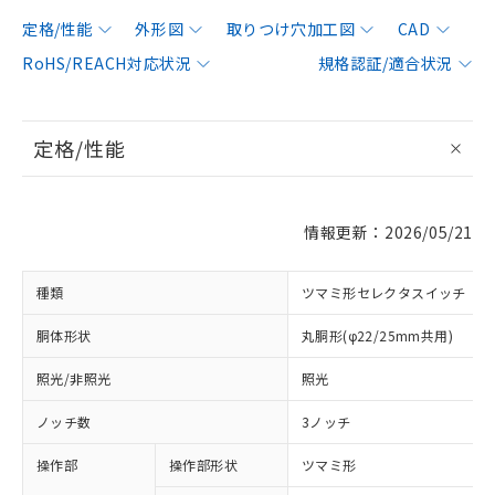
定格/性能
外形図
取りつけ穴加工図
CAD
RoHS/REACH対応状況
規格認証/適合状況
定格/性能
情報更新：2026/05/21
種類
ツマミ形セレクタスイッチ
胴体形状
丸胴形(φ22/25mm共用)
照光/非照光
照光
ノッチ数
3ノッチ
操作部
操作部形状
ツマミ形