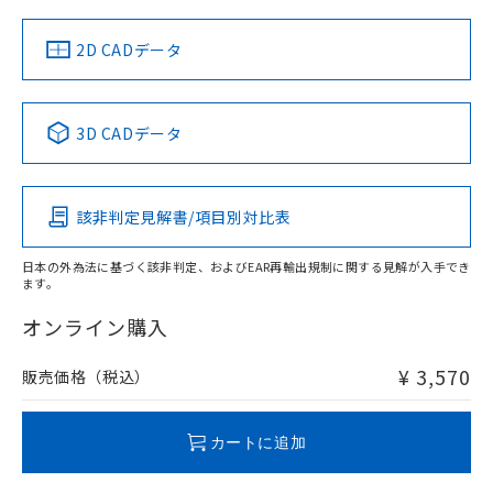
中国 RoHS
注意事項・凡例
2D CADデータ
中国 RoHS表
※1 ※2
3D CADデータ
Pb
Hg
Cd
Cr(VI)
該非判定見解書/項目別対比表
O
O
O
O
日本の外為法に基づく該非判定、およびEAR再輸出規制に関する見解が入手でき
ます。
"対応済み"や非含有の記載がされた商品であっても、流通
在庫等で未対応品が混在する可能性があります。
オンライン購入
非含有品が必要な際は、弊社営業部門もしくは販売店へお
問い合わせください。
¥ 3,570
販売価格（税込）
この製品のRoHS/REACH対応状況ページへ
カートに追加