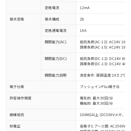
対応済み：EU RoHS指令（10物質）の
定格電流
12mA
非含有に対応した製品が提供可能な商品で
す。
接点定格
接点構成
2b
対応予定：EU RoHS指令（10物質）の非含
ご利用条件
有に対応した製品に切り替える予定のある
定格通電電流
10A
商品です。
対応予定なし：EU RoHS指令（10物質）の
開閉能力(AC)
抵抗負荷(AC-12): AC24V 10A/A
以下の条件をお読みいただき、同意のうえ
非含有に非対応の商品で、対応品を出す予
誘導負荷(AC-15): AC24V 10A/AC
ご利用ください。
定はありません。
調査・確認中：EU RoHS指令（10物質）の
開閉能力(DC)
抵抗負荷(DC-12): DC24V 8A/DC
本サービスは、当社制御機器事業取扱
※1 中国RoHS○×表
誘導負荷(DC-13): DC24V 4A/DC
非含有の対応状況を調査中または確認中の
商品の当社在庫状況および標準価格
商品です。
(税抜)を提供させていただくもので
開閉能力説明
測定条件: 周囲温度 20±2℃、
「○」：最大均質材料含有率が中国RoHSの
非該当品：ライセンス料など無形物で、有
す。
基準値以下であることを示します。
害物質有無と関係のない商品です。
当社制御機器事業取扱商品の中には、
端子仕様
プッシュインPlus端子台
「×」：最大均質材料含有率が中国RoHSの
仕入先様の事情により、非含有部品として
本サービスの対象外となる商品もある
基準値を超えていることを示します。
いたものが、含有品と判明した場合などや
当社は、これら貴社製品のうち、外国
ことをご了承ください。
許容操作頻度
電気的: 最大30回/分
「－」：未確認です。当社販売部門へお問
むを得ず変更することがあります。
為替および外国貿易法に定める商品
機械的: 最大30回/分
在庫状況および標準価格照会結果は、
い合わせください。
（以下｢規制貨物等」という）を輸出
記載している更新日時点での社内デー
*EU RoHS指令（10物質）：
または国外への提供する場合は、日本
絶縁抵抗
100MΩ以上 (DC500Vメガ、
記
タに基づき作成されるものであり、閲
説明
鉛(Pb) 1000ppm以下、 水銀(Hg) 1000ppm以下、 カド
*中国RoHS10物質の基準値 (GB/T26572)：
国政府の輸出許可(または役務取引許
号
覧された時点での実際の在庫および標
ミウム(Cd) 100ppm以下、
Pb(鉛) :1000ppm、 Hg(水銀) : 1000ppm、 Cd(カドミウ
耐電圧
各端子とアース間: AC2500V 50/
可)を取得するなどの必要な手続きを
六価クロム(Cr(Ⅵ)) 1000ppm以下、ポリ臭化ビフェニル
ム) : 100ppm、
準価格とは異なる場合があることをご