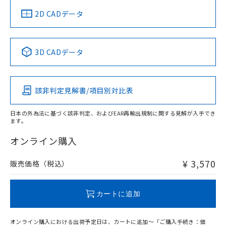
中国 RoHS
注意事項・凡例
2D CADデータ
中国 RoHS表
※1 ※2
3D CADデータ
Pb
Hg
Cd
Cr(VI)
該非判定見解書/項目別対比表
O
O
O
O
日本の外為法に基づく該非判定、およびEAR再輸出規制に関する見解が入手でき
ます。
"対応済み"や非含有の記載がされた商品であっても、流通
在庫等で未対応品が混在する可能性があります。
オンライン購入
非含有品が必要な際は、弊社営業部門もしくは販売店へお
問い合わせください。
¥ 3,570
販売価格（税込）
この製品のRoHS/REACH対応状況ページへ
カートに追加
オンライン購入における出荷予定日は、カートに追加～「ご購入手続き：価