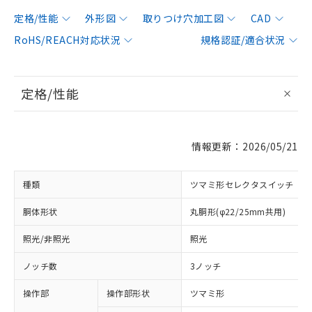
定格/性能
外形図
取りつけ穴加工図
CAD
RoHS/REACH対応状況
規格認証/適合状況
定格/性能
情報更新：2026/05/21
種類
ツマミ形セレクタスイッチ
胴体形状
丸胴形(φ22/25mm共用)
照光/非照光
照光
ノッチ数
3ノッチ
操作部
操作部形状
ツマミ形