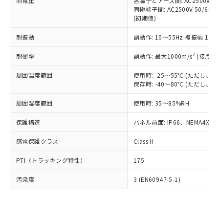
準価格とは異なる場合があることをご
耐電圧
各端子とアース間: AC2500V 50/
類(PBB) 1000ppm以下、ポリ臭化ジフェニルエーテル類
Cr(Ⅵ)(六価クロム) : 1000ppm、 PBBs(ポリ臭化ビフェ
とります。
同極端子間: AC2500V 50/60
了承ください。
(PBDE) 1000ppm以下、フタル酸ビス(2-エチルヘキシ
○
一定数以上の在庫あり
ニル類) : 1000ppm、 PBDEs(ポリ臭化ジフェニルエーテ
当社は規制貨物を破棄する場合は、完
(初期値)
ル) (DEHP)(別名：DOP) 1000ppm以下、フタル酸ブチ
正式な納期状況および標準価格はお客
ル類) : 1000ppm、
ルベンジル（BBP） 1000ppm以下、フタル酸ジブチル
全に破砕するなど、違法に輸出されな
DBP(フタル酸ジブチル) : 1000ppm、 DIBP(フタル酸ジ
様のお取引先、またはお客様担当のオ
（DBP） 1000ppm以下、フタル酸ジイソブチル
イソブチル) : 1000ppm、 BBP(フタル酸ブチルベンジ
△
一定数には満たないが在庫あり
耐振動
誤動作: 10～55Hz 複振幅 1.
いよう必要な手段を講じます。
ムロン制御機器販売店・当社販売員に
(DIBP) 1000ppm以下
ル) : 1000ppm、
当社は貴社製品を、核兵器、ミサイ
但し、RoHS指令で産業用監視および制御機器に対する
DEHP(フタル酸ビス(2-エチルヘキシル)) : 1000ppm
ご相談ください。
2
耐衝撃
適用除外項目は除く。
誤動作: 最大1000m/s
(接点開
ル、化学兵器、生物兵器またはその他
－
在庫なし(最新の在庫状況につ
オムロン制御機器販売店や当社販売拠
フタル酸エステル類の４物質については閾値を超える意
武器並びにこれらの製造装置等に一切
いては、お客様のお取引先、ま
図的な使用がないことを確認しています。
点は「
販売ネットワーク
」をご確認
周囲温度範囲
使用時: -25～55℃ (ただし
※2 環境保護使用期限
使用いたしません。
たはお客様担当のオムロン制御
ください。
保存時: -40～80℃ (ただし
当社は、貴社製品を第三者に販売する
機器販売店・当社販売員にご確
在庫状況および標準価格結果を当社の
※2 対応予定月
「ｅ」：有害物質（10物質）のすべてが基
場合は、上記1、2および3の内容を当
認ください)
事前の承諾なく第三者に漏洩または開
周囲湿度範囲
使用時: 35～85%RH
準値以下であることを示します。
該第三者に通知します。また当社は、
示しないようお願いします。
部品在庫の切り替え状況などにより、予定
「10」：通常の使用状況下において有害物
販売先および販売に係わる関係者が違
保護構造
パネル前面: IP66、NEMA4X, N
マイパーツ機能（部品リスト作成サー
空
受注生産機種、また在庫状況の
月が前後することがあります。
質が外部に漏えいし、環境に深刻な影響を
法に輸出するおそれがある場合は、取
ビス）をご利用いただくには、I-Web
白
情報を公開していない機種
及ぼさない年数を意味します。
り引きをいたしません。
感電保護クラス
Class II
メンバーズにご登録されている必要が
「－」：未確認です。当社販売部門へお問
あります。
い合わせください。
PTI（トラッキング特性）
175
お客様が当ウェブサイト上で当社にご
※3 非含有証明書ダウンロード
登録された部品リストについて、当社
汚染度
3 (EN60947-5-1)
および当社の共同利用者が、当社の製
下記の非含有証明書をダウンロードするこ
品・サービスに関するお客様との取
とができます。
合意する
キャンセル
引・商談に必要な範囲で利用すること
をご了承ください。