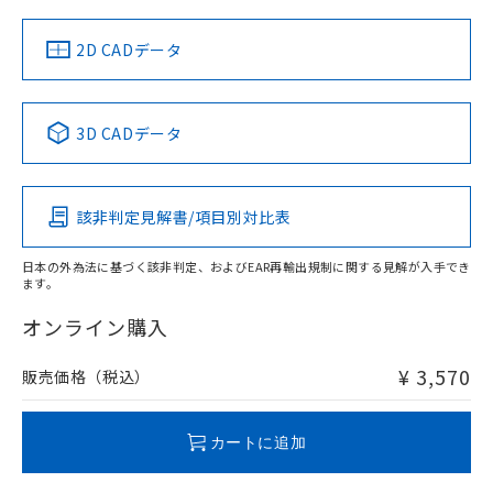
中国 RoHS
注意事項・凡例
2D CADデータ
中国 RoHS表
※1 ※2
3D CADデータ
Pb
Hg
Cd
Cr(VI)
該非判定見解書/項目別対比表
O
O
O
O
日本の外為法に基づく該非判定、およびEAR再輸出規制に関する見解が入手でき
ます。
"対応済み"や非含有の記載がされた商品であっても、流通
在庫等で未対応品が混在する可能性があります。
オンライン購入
非含有品が必要な際は、弊社営業部門もしくは販売店へお
問い合わせください。
¥ 3,570
販売価格（税込）
この製品のRoHS/REACH対応状況ページへ
カートに追加