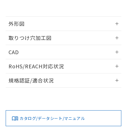
EU RoHS指令（10物質）の非含有証明書
※当社の共同利用者とは、
"個人情報
51物質の非含有証明書（当社基準）
の共同利用に関して"
の「1.共同利
※本証明書は発行日時点で非含有を証明す
用者の範囲」に記載されている法人を
るもので、過去に遡って非含有を証明する
指します。
外形図
ものではありません。
また、RoHS指令のフタル酸エステル類４
情報更新：2026/05/21
取りつけ穴加工図
物質の対応では、対応完了までの期間は出
荷製品に未対応品が混在することから備考
情報更新：2026/05/21
欄に対応日を記載しておりました。
CAD
既に当社にて対応品への在庫切替を完了
していることから、特段のことがない限
ログイン/会員登録いただくと、CADデータをダウンロー
RoHS/REACH対応状況
り、2022年1月12日より割愛しておりま
ドすることができます。
す。
情報更新：2026/7/29
規格認証/適合状況
ログイン/会員登録
EU RoHS
注意事項・凡例
A22NW-3MB-TYA-P101-YEについての規格認証/適合状況に
ついては、「カスタマーサポートセンタ お客様相談室」また
は貴社担当オムロン営業員または販売店にお問い合わせくだ
対応状況
対応予定月
※1
※2
さい。
ダウンロードデータをご利用いただく前に、以下を必ずお読
みください。
カタログ/データシート/マニュアル
対応済み
ソフトウェアの使用条件
お問い合わせ