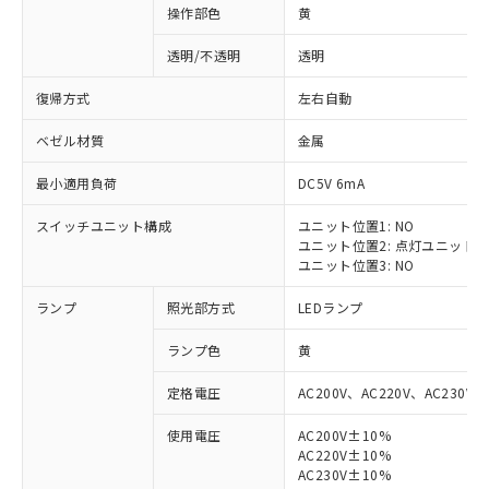
操作部色
黄
透明/不透明
透明
復帰方式
左右自動
ベゼル材質
金属
最小適用負荷
DC5V 6mA
スイッチユニット構成
ユニット位置1: NO
ユニット位置2: 点灯ユニット
ユニット位置3: NO
ランプ
照光部方式
LEDランプ
ランプ色
黄
定格電圧
AC200V、AC220V、AC230V、
使用電圧
AC200V±10%
AC220V±10%
※1 対応状況
AC230V±10%