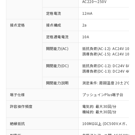
AC220～250V
対応済み：EU RoHS指令（10物質）の
非含有に対応した製品が提供可能な商品で
定格電流
12mA
す。
対応予定：EU RoHS指令（10物質）の非含
接点定格
接点構成
2a
ご利用条件
有に対応した製品に切り替える予定のある
定格通電電流
10A
商品です。
対応予定なし：EU RoHS指令（10物質）の
以下の条件をお読みいただき、同意のうえ
開閉能力(AC)
抵抗負荷(AC-12): AC24V 10A/A
非含有に非対応の商品で、対応品を出す予
誘導負荷(AC-15): AC24V 10A/AC
ご利用ください。
定はありません。
調査・確認中：EU RoHS指令（10物質）の
本サービスは、当社制御機器事業取扱
開閉能力(DC)
抵抗負荷(DC-12): DC24V 8A/DC
※1 中国RoHS○×表
非含有の対応状況を調査中または確認中の
誘導負荷(DC-13): DC24V 4A/DC
商品の当社在庫状況および標準価格
商品です。
(税抜)を提供させていただくもので
「○」：最大均質材料含有率が中国RoHSの
非該当品：ライセンス料など無形物で、有
開閉能力説明
測定条件: 周囲温度 20±2℃、
す。
基準値以下であることを示します。
害物質有無と関係のない商品です。
当社制御機器事業取扱商品の中には、
「×」：最大均質材料含有率が中国RoHSの
仕入先様の事情により、非含有部品として
端子仕様
プッシュインPlus端子台
本サービスの対象外となる商品もある
基準値を超えていることを示します。
いたものが、含有品と判明した場合などや
当社は、これら貴社製品のうち、外国
ことをご了承ください。
「－」：未確認です。当社販売部門へお問
許容操作頻度
電気的: 最大30回/分
むを得ず変更することがあります。
為替および外国貿易法に定める商品
在庫状況および標準価格照会結果は、
機械的: 最大30回/分
い合わせください。
（以下｢規制貨物等」という）を輸出
記載している更新日時点での社内デー
*EU RoHS指令（10物質）：
または国外への提供する場合は、日本
記
タに基づき作成されるものであり、閲
説明
絶縁抵抗
100MΩ以上 (DC500Vメガ、
鉛(Pb) 1000ppm以下、 水銀(Hg) 1000ppm以下、 カド
*中国RoHS10物質の基準値 (GB/T26572)：
国政府の輸出許可(または役務取引許
号
覧された時点での実際の在庫および標
ミウム(Cd) 100ppm以下、
Pb(鉛) :1000ppm、 Hg(水銀) : 1000ppm、 Cd(カドミウ
可)を取得するなどの必要な手続きを
六価クロム(Cr(Ⅵ)) 1000ppm以下、ポリ臭化ビフェニル
ム) : 100ppm、