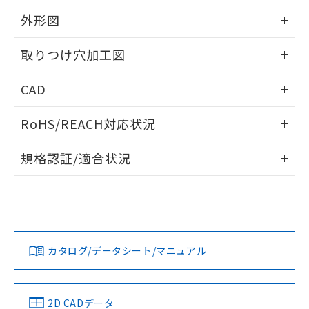
51物質の非含有証明書（当社基準）
の共同利用に関して"
の「1.共同利
※本証明書は発行日時点で非含有を証明す
外形図
用者の範囲」に記載されている法人を
るもので、過去に遡って非含有を証明する
指します。
ものではありません。
情報更新：2026/05/21
取りつけ穴加工図
また、RoHS指令のフタル酸エステル類４
物質の対応では、対応完了までの期間は出
情報更新：2026/05/21
CAD
荷製品に未対応品が混在することから備考
欄に対応日を記載しておりました。
ログイン/会員登録いただくと、CADデータをダウンロー
既に当社にて対応品への在庫切替を完了
RoHS/REACH対応状況
ドすることができます。
していることから、特段のことがない限
り、2022年1月12日より割愛しておりま
情報更新：2026/7/29
規格認証/適合状況
す。
ログイン/会員登録
EU RoHS
注意事項・凡例
UL認証
CSA認証
CEマーキング
Yes
Yes
Yes
対応状況
対応予定月
※1
※2
ダウンロードデータをご利用いただく前に、以下を必ずお読
みください。
カタログ/データシート/マニュアル
対応済み
ソフトウェアの使用条件
LR型式承認
DNV型式承認
BV型式承認
KR型式承
（イギリス
（ノルウェー
（フランス
（韓国
船舶規格）
船舶規格）
船舶規格）
船舶規格
中国 RoHS
注意事項・凡例
2D CADデータ