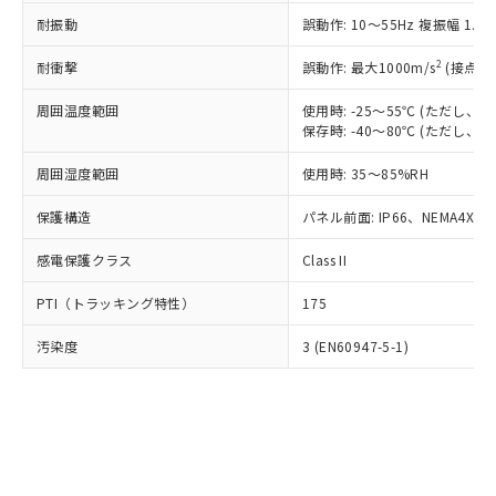
○
一定数以上の在庫あり
ニル類) : 1000ppm、 PBDEs(ポリ臭化ジフェニルエーテ
当社は規制貨物を破棄する場合は、完
ル) (DEHP)(別名：DOP) 1000ppm以下、フタル酸ブチ
正式な納期状況および標準価格はお客
ル類) : 1000ppm、
耐振動
誤動作: 10～55Hz 複振幅 1.
ルベンジル（BBP） 1000ppm以下、フタル酸ジブチル
全に破砕するなど、違法に輸出されな
DBP(フタル酸ジブチル) : 1000ppm、 DIBP(フタル酸ジ
様のお取引先、またはお客様担当のオ
（DBP） 1000ppm以下、フタル酸ジイソブチル
イソブチル) : 1000ppm、 BBP(フタル酸ブチルベンジ
△
一定数には満たないが在庫あり
いよう必要な手段を講じます。
ムロン制御機器販売店・当社販売員に
(DIBP) 1000ppm以下
2
耐衝撃
ル) : 1000ppm、
誤動作: 最大1000m/s
(接点開
当社は貴社製品を、核兵器、ミサイ
但し、RoHS指令で産業用監視および制御機器に対する
DEHP(フタル酸ビス(2-エチルヘキシル)) : 1000ppm
ご相談ください。
適用除外項目は除く。
ル、化学兵器、生物兵器またはその他
－
在庫なし(最新の在庫状況につ
オムロン制御機器販売店や当社販売拠
周囲温度範囲
使用時: -25～55℃ (ただし
フタル酸エステル類の４物質については閾値を超える意
武器並びにこれらの製造装置等に一切
いては、お客様のお取引先、ま
図的な使用がないことを確認しています。
保存時: -40～80℃ (ただし
点は「
販売ネットワーク
」をご確認
※2 環境保護使用期限
使用いたしません。
たはお客様担当のオムロン制御
ください。
当社は、貴社製品を第三者に販売する
周囲湿度範囲
使用時: 35～85%RH
機器販売店・当社販売員にご確
在庫状況および標準価格結果を当社の
※2 対応予定月
「ｅ」：有害物質（10物質）のすべてが基
場合は、上記1、2および3の内容を当
認ください)
事前の承諾なく第三者に漏洩または開
準値以下であることを示します。
保護構造
パネル前面: IP66、NEMA4X, N
該第三者に通知します。また当社は、
示しないようお願いします。
部品在庫の切り替え状況などにより、予定
「10」：通常の使用状況下において有害物
販売先および販売に係わる関係者が違
マイパーツ機能（部品リスト作成サー
空
受注生産機種、また在庫状況の
感電保護クラス
Class II
月が前後することがあります。
質が外部に漏えいし、環境に深刻な影響を
法に輸出するおそれがある場合は、取
ビス）をご利用いただくには、I-Web
白
情報を公開していない機種
及ぼさない年数を意味します。
り引きをいたしません。
メンバーズにご登録されている必要が
PTI（トラッキング特性）
175
「－」：未確認です。当社販売部門へお問
あります。
い合わせください。
お客様が当ウェブサイト上で当社にご
汚染度
3 (EN60947-5-1)
※3 非含有証明書ダウンロード
登録された部品リストについて、当社
および当社の共同利用者が、当社の製
下記の非含有証明書をダウンロードするこ
品・サービスに関するお客様との取
とができます。
合意する
キャンセル
引・商談に必要な範囲で利用すること
をご了承ください。
EU RoHS指令（10物質）の非含有証明書
※当社の共同利用者とは、
"個人情報