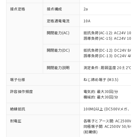
非含有に対応した製品が提供可能な商品で
接点定格
接点構成
2a
す。
対応予定：EU RoHS指令（10物質）の非含
ご利用条件
定格通電電流
10A
有に対応した製品に切り替える予定のある
商品です。
開閉能力(AC)
抵抗負荷(AC-12): AC24V 10A/A
対応予定なし：EU RoHS指令（10物質）の
誘導負荷(AC-15): AC24V 10A/AC
以下の条件をお読みいただき、同意のうえ
非含有に非対応の商品で、対応品を出す予
ご利用ください。
定はありません。
開閉能力(DC)
抵抗負荷(DC-12): DC24V 8A/DC
調査・確認中：EU RoHS指令（10物質）の
誘導負荷(DC-13): DC24V 4A/DC
本サービスは、当社制御機器事業取扱
※1 中国RoHS○×表
非含有の対応状況を調査中または確認中の
商品の当社在庫状況および標準価格
開閉能力説明
測定条件: 周囲温度 20±2℃、
商品です。
(税抜)を提供させていただくもので
「○」：最大均質材料含有率が中国RoHSの
非該当品：ライセンス料など無形物で、有
す。
端子仕様
ねじ締め端子 (M3.5)
基準値以下であることを示します。
害物質有無と関係のない商品です。
当社制御機器事業取扱商品の中には、
「×」：最大均質材料含有率が中国RoHSの
仕入先様の事情により、非含有部品として
本サービスの対象外となる商品もある
許容操作頻度
電気的: 最大30回/分
基準値を超えていることを示します。
いたものが、含有品と判明した場合などや
当社は、これら貴社製品のうち、外国
ことをご了承ください。
機械的: 最大30回/分
「－」：未確認です。当社販売部門へお問
むを得ず変更することがあります。
為替および外国貿易法に定める商品
在庫状況および標準価格照会結果は、
い合わせください。
（以下｢規制貨物等」という）を輸出
絶縁抵抗
100MΩ以上 (DC500Vメガ、
記載している更新日時点での社内デー
*EU RoHS指令（10物質）：
または国外への提供する場合は、日本
記
タに基づき作成されるものであり、閲
説明
鉛(Pb) 1000ppm以下、 水銀(Hg) 1000ppm以下、 カド
*中国RoHS10物質の基準値 (GB/T26572)：
国政府の輸出許可(または役務取引許
耐電圧
各端子とアース間: AC2500V 50/
号
覧された時点での実際の在庫および標
ミウム(Cd) 100ppm以下、
Pb(鉛) :1000ppm、 Hg(水銀) : 1000ppm、 Cd(カドミウ
同極端子間: AC2500V 50/60
可)を取得するなどの必要な手続きを
六価クロム(Cr(Ⅵ)) 1000ppm以下、ポリ臭化ビフェニル
ム) : 100ppm、
準価格とは異なる場合があることをご
類(PBB) 1000ppm以下、ポリ臭化ジフェニルエーテル類
(初期値)
Cr(Ⅵ)(六価クロム) : 1000ppm、 PBBs(ポリ臭化ビフェ
とります。
了承ください。
(PBDE) 1000ppm以下、フタル酸ビス(2-エチルヘキシ