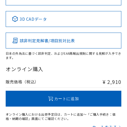
No
No
No
No
中国 RoHS表
※1 ※2
3D CADデータ
この製品の規格認証/適合状況ページへ
Pb
Hg
Cd
Cr(VI)
その他の認証はこちらのページからご検索ください
該非判定見解書/項目別対比表
X
O
O
O
日本の外為法に基づく該非判定、およびEAR再輸出規制に関する見解が入手でき
ます。
"対応済み"や非含有の記載がされた商品であっても、流通
在庫等で未対応品が混在する可能性があります。
オンライン購入
非含有品が必要な際は、弊社営業部門もしくは販売店へお
問い合わせください。
¥ 2,910
販売価格（税込）
この製品のRoHS/REACH対応状況ページへ
カートに追加
オンライン購入における出荷予定日は、カートに追加～「ご購入手続き：価
格・納期の確認」画面にてご確認ください。