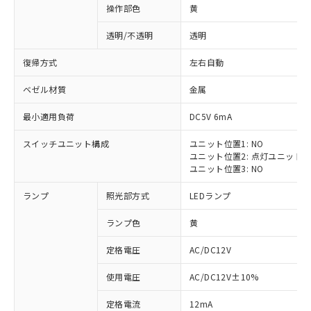
操作部色
黄
透明/不透明
透明
復帰方式
左右自動
ベゼル材質
金属
最小適用負荷
DC5V 6mA
スイッチユニット構成
ユニット位置1: NO
ユニット位置2: 点灯ユニット
ユニット位置3: NO
ランプ
照光部方式
LEDランプ
ランプ色
黄
定格電圧
AC/DC12V
※1 対応状況
使用電圧
AC/DC12V±10%
定格電流
12mA
対応済み：EU RoHS指令（10物質）の