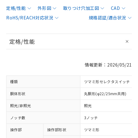
定格/性能
外形図
取りつけ穴加工図
CAD
RoHS/REACH対応状況
規格認証/適合状況
定格/性能
情報更新：2026/05/21
種類
ツマミ形セレクタスイッチ
胴体形状
丸胴形(φ22/25mm共用)
照光/非照光
照光
ノッチ数
3ノッチ
操作部
操作部形状
ツマミ形