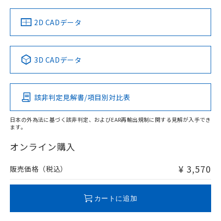
中国 RoHS
注意事項・凡例
2D CADデータ
中国 RoHS表
※1 ※2
3D CADデータ
Pb
Hg
Cd
Cr(VI)
該非判定見解書/項目別対比表
O
O
O
O
日本の外為法に基づく該非判定、およびEAR再輸出規制に関する見解が入手でき
ます。
"対応済み"や非含有の記載がされた商品であっても、流通
在庫等で未対応品が混在する可能性があります。
オンライン購入
非含有品が必要な際は、弊社営業部門もしくは販売店へお
問い合わせください。
¥ 3,570
販売価格（税込）
この製品のRoHS/REACH対応状況ページへ
カートに追加