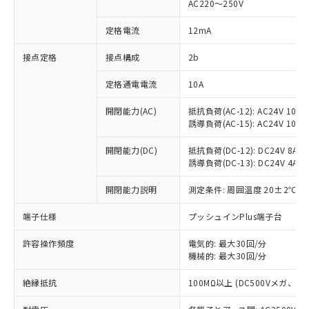
AC220～250V
対応済み：EU RoHS指令（10物質）の
非含有に対応した製品が提供可能な商品で
定格電流
12mA
す。
対応予定：EU RoHS指令（10物質）の非含
接点定格
接点構成
2b
ご利用条件
有に対応した製品に切り替える予定のある
定格通電電流
10A
商品です。
対応予定なし：EU RoHS指令（10物質）の
以下の条件をお読みいただき、同意のうえ
開閉能力(AC)
抵抗負荷(AC-12): AC24V 10A/A
非含有に非対応の商品で、対応品を出す予
誘導負荷(AC-15): AC24V 10A/AC
ご利用ください。
定はありません。
調査・確認中：EU RoHS指令（10物質）の
本サービスは、当社制御機器事業取扱
開閉能力(DC)
抵抗負荷(DC-12): DC24V 8A/DC
※1 中国RoHS○×表
非含有の対応状況を調査中または確認中の
誘導負荷(DC-13): DC24V 4A/DC
商品の当社在庫状況および標準価格
商品です。
(税抜)を提供させていただくもので
「○」：最大均質材料含有率が中国RoHSの
非該当品：ライセンス料など無形物で、有
開閉能力説明
測定条件: 周囲温度 20±2℃、
す。
基準値以下であることを示します。
害物質有無と関係のない商品です。
当社制御機器事業取扱商品の中には、
「×」：最大均質材料含有率が中国RoHSの
仕入先様の事情により、非含有部品として
端子仕様
プッシュインPlus端子台
本サービスの対象外となる商品もある
基準値を超えていることを示します。
いたものが、含有品と判明した場合などや
当社は、これら貴社製品のうち、外国
ことをご了承ください。
「－」：未確認です。当社販売部門へお問
許容操作頻度
電気的: 最大30回/分
むを得ず変更することがあります。
為替および外国貿易法に定める商品
在庫状況および標準価格照会結果は、
機械的: 最大30回/分
い合わせください。
（以下｢規制貨物等」という）を輸出
記載している更新日時点での社内デー
*EU RoHS指令（10物質）：
または国外への提供する場合は、日本
記
タに基づき作成されるものであり、閲
説明
絶縁抵抗
100MΩ以上 (DC500Vメガ、
鉛(Pb) 1000ppm以下、 水銀(Hg) 1000ppm以下、 カド
*中国RoHS10物質の基準値 (GB/T26572)：
国政府の輸出許可(または役務取引許
号
覧された時点での実際の在庫および標
ミウム(Cd) 100ppm以下、
Pb(鉛) :1000ppm、 Hg(水銀) : 1000ppm、 Cd(カドミウ
可)を取得するなどの必要な手続きを
六価クロム(Cr(Ⅵ)) 1000ppm以下、ポリ臭化ビフェニル
ム) : 100ppm、