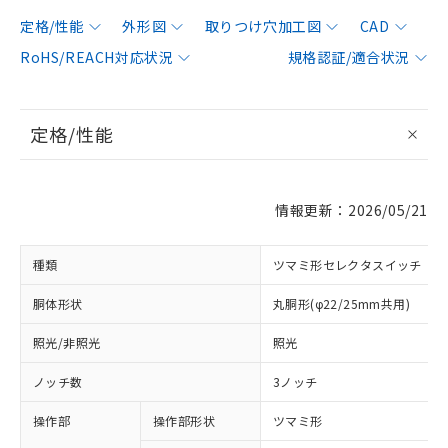
定格/性能
外形図
取りつけ穴加工図
CAD
RoHS/REACH対応状況
規格認証/適合状況
定格/性能
情報更新：2026/05/21
種類
ツマミ形セレクタスイッチ
胴体形状
丸胴形(φ22/25mm共用)
照光/非照光
照光
ノッチ数
3ノッチ
操作部
操作部形状
ツマミ形