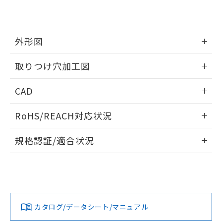
EU RoHS指令（10物質）の非含有証明書
※当社の共同利用者とは、
"個人情報
51物質の非含有証明書（当社基準）
の共同利用に関して"
の「1.共同利
※本証明書は発行日時点で非含有を証明す
用者の範囲」に記載されている法人を
るもので、過去に遡って非含有を証明する
指します。
外形図
ものではありません。
また、RoHS指令のフタル酸エステル類４
情報更新：2026/05/21
取りつけ穴加工図
物質の対応では、対応完了までの期間は出
荷製品に未対応品が混在することから備考
情報更新：2026/05/21
欄に対応日を記載しておりました。
CAD
既に当社にて対応品への在庫切替を完了
していることから、特段のことがない限
ログイン/会員登録いただくと、CADデータをダウンロー
RoHS/REACH対応状況
り、2022年1月12日より割愛しておりま
ドすることができます。
す。
情報更新：2026/7/29
規格認証/適合状況
ログイン/会員登録
EU RoHS
注意事項・凡例
A22NW-3MB-TWA-P202-YEについての規格認証/適合状況に
ついては、「カスタマーサポートセンタ お客様相談室」また
は貴社担当オムロン営業員または販売店にお問い合わせくだ
対応状況
対応予定月
※1
※2
さい。
ダウンロードデータをご利用いただく前に、以下を必ずお読
みください。
カタログ/データシート/マニュアル
対応済み
ソフトウェアの使用条件
お問い合わせ