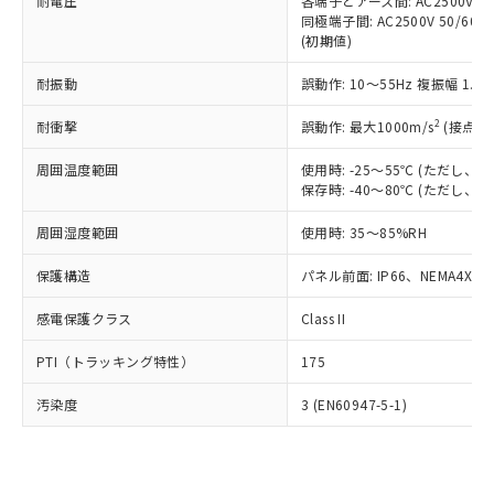
準価格とは異なる場合があることをご
耐電圧
各端子とアース間: AC2500V 50/
類(PBB) 1000ppm以下、ポリ臭化ジフェニルエーテル類
Cr(Ⅵ)(六価クロム) : 1000ppm、 PBBs(ポリ臭化ビフェ
とります。
同極端子間: AC2500V 50/60
了承ください。
(PBDE) 1000ppm以下、フタル酸ビス(2-エチルヘキシ
○
一定数以上の在庫あり
ニル類) : 1000ppm、 PBDEs(ポリ臭化ジフェニルエーテ
当社は規制貨物を破棄する場合は、完
(初期値)
ル) (DEHP)(別名：DOP) 1000ppm以下、フタル酸ブチ
正式な納期状況および標準価格はお客
ル類) : 1000ppm、
ルベンジル（BBP） 1000ppm以下、フタル酸ジブチル
全に破砕するなど、違法に輸出されな
DBP(フタル酸ジブチル) : 1000ppm、 DIBP(フタル酸ジ
様のお取引先、またはお客様担当のオ
（DBP） 1000ppm以下、フタル酸ジイソブチル
イソブチル) : 1000ppm、 BBP(フタル酸ブチルベンジ
△
一定数には満たないが在庫あり
耐振動
誤動作: 10～55Hz 複振幅 1.
いよう必要な手段を講じます。
ムロン制御機器販売店・当社販売員に
(DIBP) 1000ppm以下
ル) : 1000ppm、
当社は貴社製品を、核兵器、ミサイ
但し、RoHS指令で産業用監視および制御機器に対する
DEHP(フタル酸ビス(2-エチルヘキシル)) : 1000ppm
ご相談ください。
2
耐衝撃
適用除外項目は除く。
誤動作: 最大1000m/s
(接点開
ル、化学兵器、生物兵器またはその他
－
在庫なし(最新の在庫状況につ
オムロン制御機器販売店や当社販売拠
フタル酸エステル類の４物質については閾値を超える意
武器並びにこれらの製造装置等に一切
いては、お客様のお取引先、ま
図的な使用がないことを確認しています。
点は「
販売ネットワーク
」をご確認
周囲温度範囲
使用時: -25～55℃ (ただし
※2 環境保護使用期限
使用いたしません。
たはお客様担当のオムロン制御
ください。
保存時: -40～80℃ (ただし
当社は、貴社製品を第三者に販売する
機器販売店・当社販売員にご確
在庫状況および標準価格結果を当社の
※2 対応予定月
「ｅ」：有害物質（10物質）のすべてが基
場合は、上記1、2および3の内容を当
認ください)
事前の承諾なく第三者に漏洩または開
周囲湿度範囲
使用時: 35～85%RH
準値以下であることを示します。
該第三者に通知します。また当社は、
示しないようお願いします。
部品在庫の切り替え状況などにより、予定
「10」：通常の使用状況下において有害物
販売先および販売に係わる関係者が違
保護構造
パネル前面: IP66、NEMA4X, N
マイパーツ機能（部品リスト作成サー
空
受注生産機種、また在庫状況の
月が前後することがあります。
質が外部に漏えいし、環境に深刻な影響を
法に輸出するおそれがある場合は、取
ビス）をご利用いただくには、I-Web
白
情報を公開していない機種
及ぼさない年数を意味します。
り引きをいたしません。
感電保護クラス
Class II
メンバーズにご登録されている必要が
「－」：未確認です。当社販売部門へお問
あります。
い合わせください。
PTI（トラッキング特性）
175
お客様が当ウェブサイト上で当社にご
※3 非含有証明書ダウンロード
登録された部品リストについて、当社
汚染度
3 (EN60947-5-1)
および当社の共同利用者が、当社の製
下記の非含有証明書をダウンロードするこ
品・サービスに関するお客様との取
とができます。
合意する
キャンセル
引・商談に必要な範囲で利用すること
をご了承ください。