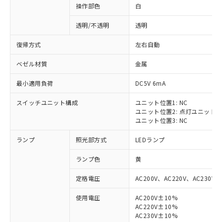
操作部色
白
透明/不透明
透明
復帰方式
左右自動
ベゼル材質
金属
最小適用負荷
DC5V 6mA
スイッチユニット構成
ユニット位置1: NC
ユニット位置2: 点灯ユニット
ユニット位置3: NC
ランプ
照光部方式
LEDランプ
ランプ色
黄
定格電圧
AC200V、AC220V、AC230V、
使用電圧
AC200V±10%
AC220V±10%
※1 対応状況
AC230V±10%