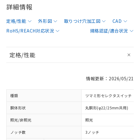
詳細情報
定格/性能
外形図
取りつけ穴加工図
CAD
RoHS/REACH対応状況
規格認証/適合状況
定格/性能
情報更新：2026/05/21
種類
ツマミ形セレクタスイッチ
胴体形状
丸胴形(φ22/25mm共用)
照光/非照光
照光
ノッチ数
3ノッチ