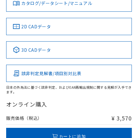
みください。
カタログ/データシート/マニュアル
対応済み
ソフトウェアの使用条件
お問い合わせ
中国 RoHS
注意事項・凡例
2D CADデータ
中国 RoHS表
※1 ※2
3D CADデータ
Pb
Hg
Cd
Cr(VI)
該非判定見解書/項目別対比表
O
O
O
O
日本の外為法に基づく該非判定、およびEAR再輸出規制に関する見解が入手でき
ます。
"対応済み"や非含有の記載がされた商品であっても、流通
在庫等で未対応品が混在する可能性があります。
オンライン購入
非含有品が必要な際は、弊社営業部門もしくは販売店へお
問い合わせください。
¥ 3,570
販売価格（税込）
この製品のRoHS/REACH対応状況ページへ
カートに追加