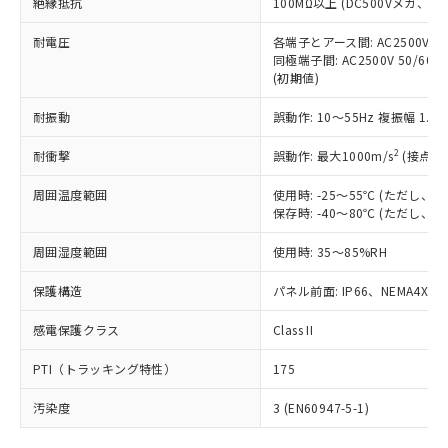
号
覧された時点での実際の在庫および標
絶縁抵抗
100MΩ以上 (DC500Vメガ、
Pb(鉛) :1000ppm、 Hg(水銀) : 1000ppm、 Cd(カドミウ
可)を取得するなどの必要な手続きを
六価クロム(Cr(Ⅵ)) 1000ppm以下、ポリ臭化ビフェニル
ム) : 100ppm、
準価格とは異なる場合があることをご
類(PBB) 1000ppm以下、ポリ臭化ジフェニルエーテル類
Cr(Ⅵ)(六価クロム) : 1000ppm、 PBBs(ポリ臭化ビフェ
とります。
了承ください。
耐電圧
各端子とアース間: AC2500V 50/
(PBDE) 1000ppm以下、フタル酸ビス(2-エチルヘキシ
○
一定数以上の在庫あり
ニル類) : 1000ppm、 PBDEs(ポリ臭化ジフェニルエーテ
当社は規制貨物を破棄する場合は、完
同極端子間: AC2500V 50/60
ル) (DEHP)(別名：DOP) 1000ppm以下、フタル酸ブチ
正式な納期状況および標準価格はお客
ル類) : 1000ppm、
ルベンジル（BBP） 1000ppm以下、フタル酸ジブチル
全に破砕するなど、違法に輸出されな
(初期値)
DBP(フタル酸ジブチル) : 1000ppm、 DIBP(フタル酸ジ
様のお取引先、またはお客様担当のオ
（DBP） 1000ppm以下、フタル酸ジイソブチル
イソブチル) : 1000ppm、 BBP(フタル酸ブチルベンジ
△
一定数には満たないが在庫あり
いよう必要な手段を講じます。
ムロン制御機器販売店・当社販売員に
(DIBP) 1000ppm以下
ル) : 1000ppm、
耐振動
誤動作: 10～55Hz 複振幅 1.
当社は貴社製品を、核兵器、ミサイ
但し、RoHS指令で産業用監視および制御機器に対する
DEHP(フタル酸ビス(2-エチルヘキシル)) : 1000ppm
ご相談ください。
適用除外項目は除く。
ル、化学兵器、生物兵器またはその他
－
在庫なし(最新の在庫状況につ
オムロン制御機器販売店や当社販売拠
フタル酸エステル類の４物質については閾値を超える意
2
耐衝撃
誤動作: 最大1000m/s
(接点開
武器並びにこれらの製造装置等に一切
いては、お客様のお取引先、ま
図的な使用がないことを確認しています。
点は「
販売ネットワーク
」をご確認
※2 環境保護使用期限
使用いたしません。
たはお客様担当のオムロン制御
ください。
周囲温度範囲
使用時: -25～55℃ (ただし
当社は、貴社製品を第三者に販売する
機器販売店・当社販売員にご確
在庫状況および標準価格結果を当社の
保存時: -40～80℃ (ただし
※2 対応予定月
「ｅ」：有害物質（10物質）のすべてが基
場合は、上記1、2および3の内容を当
認ください)
事前の承諾なく第三者に漏洩または開
準値以下であることを示します。
該第三者に通知します。また当社は、
示しないようお願いします。
周囲湿度範囲
使用時: 35～85%RH
部品在庫の切り替え状況などにより、予定
「10」：通常の使用状況下において有害物
販売先および販売に係わる関係者が違
マイパーツ機能（部品リスト作成サー
空
受注生産機種、また在庫状況の
月が前後することがあります。
質が外部に漏えいし、環境に深刻な影響を
法に輸出するおそれがある場合は、取
保護構造
パネル前面: IP66、NEMA4X, N
ビス）をご利用いただくには、I-Web
白
情報を公開していない機種
及ぼさない年数を意味します。
り引きをいたしません。
メンバーズにご登録されている必要が
「－」：未確認です。当社販売部門へお問
感電保護クラス
Class II
あります。
い合わせください。
お客様が当ウェブサイト上で当社にご
※3 非含有証明書ダウンロード
PTI（トラッキング特性）
175
登録された部品リストについて、当社
および当社の共同利用者が、当社の製
汚染度
3 (EN60947-5-1)
下記の非含有証明書をダウンロードするこ
品・サービスに関するお客様との取
とができます。
合意する
キャンセル
引・商談に必要な範囲で利用すること