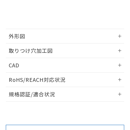
をご了承ください。
EU RoHS指令（10物質）の非含有証明書
※当社の共同利用者とは、
"個人情報
51物質の非含有証明書（当社基準）
の共同利用に関して"
の「1.共同利
※本証明書は発行日時点で非含有を証明す
用者の範囲」に記載されている法人を
るもので、過去に遡って非含有を証明する
指します。
ものではありません。
外形図
また、RoHS指令のフタル酸エステル類４
物質の対応では、対応完了までの期間は出
情報更新：2026/05/21
取りつけ穴加工図
荷製品に未対応品が混在することから備考
欄に対応日を記載しておりました。
情報更新：2026/05/21
既に当社にて対応品への在庫切替を完了
CAD
していることから、特段のことがない限
り、2022年1月12日より割愛しておりま
ログイン/会員登録いただくと、CADデータをダウンロー
RoHS/REACH対応状況
す。
ドすることができます。
情報更新：2026/7/29
規格認証/適合状況
ログイン/会員登録
EU RoHS
注意事項・凡例
A22NW-3MB-TWA-P202-WEについての規格認証/適合状況に
ついては、「カスタマーサポートセンタ お客様相談室」また
は貴社担当オムロン営業員または販売店にお問い合わせくだ
対応状況
対応予定月
※1
※2
さい。
ダウンロードデータをご利用いただく前に、以下を必ずお読