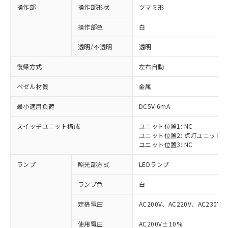
操作部
操作部形状
ツマミ形
操作部色
白
透明/不透明
透明
復帰方式
左右自動
ベゼル材質
金属
最小適用負荷
DC5V 6mA
スイッチユニット構成
ユニット位置1: NC
ユニット位置2: 点灯ユニット
ユニット位置3: NC
ランプ
照光部方式
LEDランプ
ランプ色
白
定格電圧
AC200V、AC220V、AC230V、
使用電圧
AC200V±10%
※1 対応状況