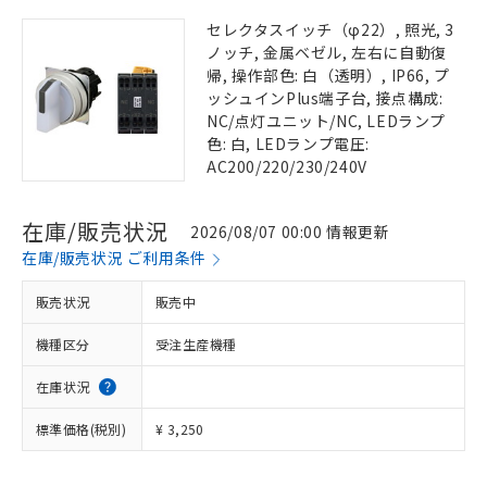
セレクタスイッチ（φ22）, 照光, 3
ノッチ, 金属ベゼル, 左右に自動復
帰, 操作部色: 白（透明）, IP66, プ
ッシュインPlus端子台, 接点構成:
NC/点灯ユニット/NC, LEDランプ
色: 白, LEDランプ電圧:
AC200/220/230/240V
在庫/販売状況
2026/08/07 00:00 情報更新
在庫/販売状況 ご利用条件
販売状況
販売中
機種区分
受注生産機種
在庫状況
標準価格(税別)
¥ 3,250