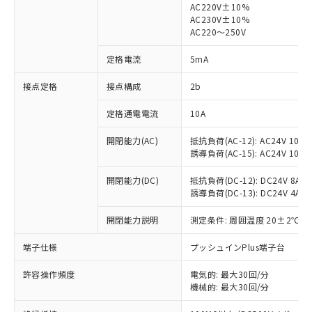
AC220V±10%
AC230V±10%
対応済み：EU RoHS指令（10物質）の
AC220～250V
非含有に対応した製品が提供可能な商品で
す。
定格電流
5mA
対応予定：EU RoHS指令（10物質）の非含
ご利用条件
有に対応した製品に切り替える予定のある
接点定格
接点構成
2b
商品です。
定格通電電流
10A
対応予定なし：EU RoHS指令（10物質）の
以下の条件をお読みいただき、同意のうえ
非含有に非対応の商品で、対応品を出す予
ご利用ください。
開閉能力(AC)
抵抗負荷(AC-12): AC24V 10A/A
定はありません。
誘導負荷(AC-15): AC24V 10A/AC
調査・確認中：EU RoHS指令（10物質）の
本サービスは、当社制御機器事業取扱
※1 中国RoHS○×表
非含有の対応状況を調査中または確認中の
商品の当社在庫状況および標準価格
開閉能力(DC)
抵抗負荷(DC-12): DC24V 8A/DC
商品です。
誘導負荷(DC-13): DC24V 4A/DC
(税抜)を提供させていただくもので
「○」：最大均質材料含有率が中国RoHSの
非該当品：ライセンス料など無形物で、有
す。
基準値以下であることを示します。
害物質有無と関係のない商品です。
開閉能力説明
測定条件: 周囲温度 20±2℃、
当社制御機器事業取扱商品の中には、
「×」：最大均質材料含有率が中国RoHSの
仕入先様の事情により、非含有部品として
本サービスの対象外となる商品もある
基準値を超えていることを示します。
いたものが、含有品と判明した場合などや
端子仕様
プッシュインPlus端子台
当社は、これら貴社製品のうち、外国
ことをご了承ください。
「－」：未確認です。当社販売部門へお問
むを得ず変更することがあります。
為替および外国貿易法に定める商品
在庫状況および標準価格照会結果は、
い合わせください。
許容操作頻度
電気的: 最大30回/分
（以下｢規制貨物等」という）を輸出
記載している更新日時点での社内デー
機械的: 最大30回/分
*EU RoHS指令（10物質）：
または国外への提供する場合は、日本
記
タに基づき作成されるものであり、閲
説明
鉛(Pb) 1000ppm以下、 水銀(Hg) 1000ppm以下、 カド
*中国RoHS10物質の基準値 (GB/T26572)：
国政府の輸出許可(または役務取引許
ミウム(Cd) 100ppm以下、