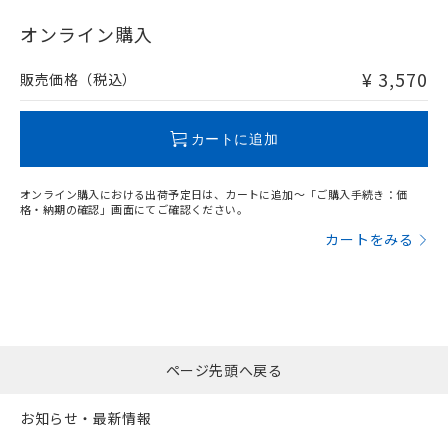
"対応済み"や非含有の記載がされた商品であっても、流通
在庫等で未対応品が混在する可能性があります。
オンライン購入
非含有品が必要な際は、弊社営業部門もしくは販売店へお
問い合わせください。
¥ 3,570
販売価格（税込）
この製品のRoHS/REACH対応状況ページへ
カートに追加
オンライン購入における出荷予定日は、カートに追加～「ご購入手続き：価
格・納期の確認」画面にてご確認ください。
カートをみる
ページ先頭へ戻る
お知らせ・最新情報