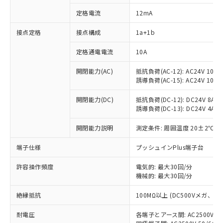
定格電流
12mA
接点定格
接点構成
1a+1b
※1 対応状況
定格通電電流
10A
対応済み：EU RoHS指令（10物質）の
非含有に対応した製品が提供可能な商品で
開閉能力(AC)
抵抗負荷(AC-12): AC24V 10A/A
す。
誘導負荷(AC-15): AC24V 10A/AC
対応予定：EU RoHS指令（10物質）の非含
ご利用条件
有に対応した製品に切り替える予定のある
開閉能力(DC)
抵抗負荷(DC-12): DC24V 8A/DC
商品です。
誘導負荷(DC-13): DC24V 4A/DC
対応予定なし：EU RoHS指令（10物質）の
以下の条件をお読みいただき、同意のうえ
開閉能力説明
測定条件: 周囲温度 20±2℃、
非含有に非対応の商品で、対応品を出す予
ご利用ください。
定はありません。
端子仕様
プッシュインPlus端子台
調査・確認中：EU RoHS指令（10物質）の
本サービスは、当社制御機器事業取扱
※1 中国RoHS○×表
非含有の対応状況を調査中または確認中の
商品の当社在庫状況および標準価格
許容操作頻度
電気的: 最大30回/分
商品です。
(税抜)を提供させていただくもので
機械的: 最大30回/分
「○」：最大均質材料含有率が中国RoHSの
非該当品：ライセンス料など無形物で、有
す。
基準値以下であることを示します。
害物質有無と関係のない商品です。
絶縁抵抗
100MΩ以上 (DC500Vメガ、
当社制御機器事業取扱商品の中には、
「×」：最大均質材料含有率が中国RoHSの
仕入先様の事情により、非含有部品として
本サービスの対象外となる商品もある
基準値を超えていることを示します。
いたものが、含有品と判明した場合などや
当社は、これら貴社製品のうち、外国
耐電圧
各端子とアース間: AC2500V 50/
ことをご了承ください。
「－」：未確認です。当社販売部門へお問
むを得ず変更することがあります。