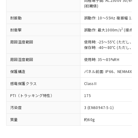
同極端子間: AC2500V 50/60
為替および外国貿易法に定める商品
在庫状況および標準価格照会結果は、
い合わせください。
(初期値)
（以下｢規制貨物等」という）を輸出
記載している更新日時点での社内デー
*EU RoHS指令（10物質）：
または国外への提供する場合は、日本
記
タに基づき作成されるものであり、閲
説明
鉛(Pb) 1000ppm以下、 水銀(Hg) 1000ppm以下、 カド
耐振動
誤動作: 10～55Hz 複振幅 1.
*中国RoHS10物質の基準値 (GB/T26572)：
国政府の輸出許可(または役務取引許
号
覧された時点での実際の在庫および標
ミウム(Cd) 100ppm以下、
Pb(鉛) :1000ppm、 Hg(水銀) : 1000ppm、 Cd(カドミウ
可)を取得するなどの必要な手続きを
六価クロム(Cr(Ⅵ)) 1000ppm以下、ポリ臭化ビフェニル
ム) : 100ppm、
準価格とは異なる場合があることをご
2
耐衝撃
誤動作: 最大1000m/s
(接点開
類(PBB) 1000ppm以下、ポリ臭化ジフェニルエーテル類
Cr(Ⅵ)(六価クロム) : 1000ppm、 PBBs(ポリ臭化ビフェ
とります。
了承ください。
(PBDE) 1000ppm以下、フタル酸ビス(2-エチルヘキシ
○
一定数以上の在庫あり
ニル類) : 1000ppm、 PBDEs(ポリ臭化ジフェニルエーテ
当社は規制貨物を破棄する場合は、完
ル) (DEHP)(別名：DOP) 1000ppm以下、フタル酸ブチ
正式な納期状況および標準価格はお客
ル類) : 1000ppm、
周囲温度範囲
使用時: -25～55℃ (ただし
ルベンジル（BBP） 1000ppm以下、フタル酸ジブチル
全に破砕するなど、違法に輸出されな
DBP(フタル酸ジブチル) : 1000ppm、 DIBP(フタル酸ジ
保存時: -40～80℃ (ただし
様のお取引先、またはお客様担当のオ
（DBP） 1000ppm以下、フタル酸ジイソブチル
イソブチル) : 1000ppm、 BBP(フタル酸ブチルベンジ
△
一定数には満たないが在庫あり
いよう必要な手段を講じます。
ムロン制御機器販売店・当社販売員に
(DIBP) 1000ppm以下
ル) : 1000ppm、
当社は貴社製品を、核兵器、ミサイ
但し、RoHS指令で産業用監視および制御機器に対する
周囲湿度範囲
使用時: 35～85%RH
DEHP(フタル酸ビス(2-エチルヘキシル)) : 1000ppm
ご相談ください。
適用除外項目は除く。
ル、化学兵器、生物兵器またはその他
－
在庫なし(最新の在庫状況につ
オムロン制御機器販売店や当社販売拠
フタル酸エステル類の４物質については閾値を超える意
保護構造
パネル前面: IP66、NEMA4X, N
武器並びにこれらの製造装置等に一切
いては、お客様のお取引先、ま
図的な使用がないことを確認しています。
点は「
販売ネットワーク
」をご確認
※2 環境保護使用期限
使用いたしません。
たはお客様担当のオムロン制御
ください。
感電保護クラス
Class II
当社は、貴社製品を第三者に販売する
機器販売店・当社販売員にご確
在庫状況および標準価格結果を当社の
※2 対応予定月
「ｅ」：有害物質（10物質）のすべてが基
場合は、上記1、2および3の内容を当
認ください)
事前の承諾なく第三者に漏洩または開
PTI（トラッキング特性）
175
準値以下であることを示します。
該第三者に通知します。また当社は、
示しないようお願いします。
部品在庫の切り替え状況などにより、予定
「10」：通常の使用状況下において有害物
販売先および販売に係わる関係者が違
マイパーツ機能（部品リスト作成サー
空
受注生産機種、また在庫状況の
汚染度
3 (EN60947-5-1)
月が前後することがあります。
質が外部に漏えいし、環境に深刻な影響を
法に輸出するおそれがある場合は、取
ビス）をご利用いただくには、I-Web
白
情報を公開していない機種
及ぼさない年数を意味します。
り引きをいたしません。
メンバーズにご登録されている必要が
質量
約60g
「－」：未確認です。当社販売部門へお問
あります。
い合わせください。
お客様が当ウェブサイト上で当社にご
※3 非含有証明書ダウンロード