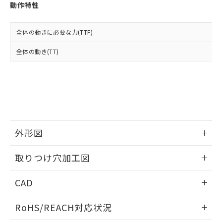
登録された部品リストについて、当社
動作特性
および当社の共同利用者が、当社の製
下記の非含有証明書をダウンロードするこ
品・サービスに関するお客様との取
とができます。
合意する
キャンセル
引・商談に必要な範囲で利用すること
全体の動きに必要な力(TTF)
をご了承ください。
EU RoHS指令（10物質）の非含有証明書
全体の動き(TT)
※当社の共同利用者とは、
"個人情報
51物質の非含有証明書（当社基準）
の共同利用に関して"
の「1.共同利
※本証明書は発行日時点で非含有を証明す
用者の範囲」に記載されている法人を
るもので、過去に遡って非含有を証明する
指します。
ものではありません。
また、RoHS指令のフタル酸エステル類４
物質の対応では、対応完了までの期間は出
荷製品に未対応品が混在することから備考
外形図
欄に対応日を記載しておりました。
既に当社にて対応品への在庫切替を完了
情報更新：2026/05/21
していることから、特段のことがない限
取りつけ穴加工図
り、2022年1月12日より割愛しておりま
す。
情報更新：2026/05/21
CAD
ログイン/会員登録いただくと、CADデータをダウンロー
RoHS/REACH対応状況
ドすることができます。