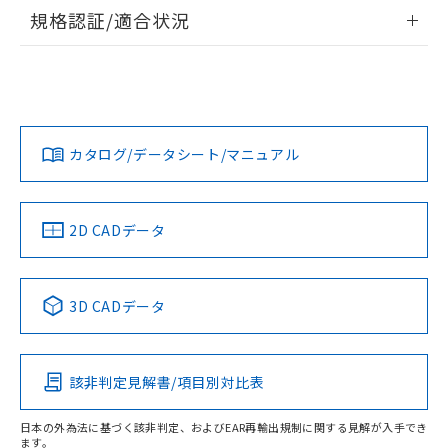
情報更新：2026/7/29
規格認証/適合状況
ログイン/会員登録
EU RoHS
注意事項・凡例
A22NW-3MB-TWA-P201-YDについての規格認証/適合状況に
ついては、「カスタマーサポートセンタ お客様相談室」また
は貴社担当オムロン営業員または販売店にお問い合わせくだ
対応状況
対応予定月
※1
※2
さい。
ダウンロードデータをご利用いただく前に、以下を必ずお読
みください。
カタログ/データシート/マニュアル
対応済み
ソフトウェアの使用条件
お問い合わせ
中国 RoHS
注意事項・凡例
2D CADデータ
中国 RoHS表
※1 ※2
3D CADデータ
Pb
Hg
Cd
Cr(VI)
該非判定見解書/項目別対比表
O
O
O
O
日本の外為法に基づく該非判定、およびEAR再輸出規制に関する見解が入手でき
ます。