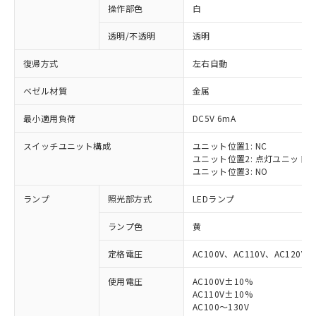
操作部色
白
透明/不透明
透明
復帰方式
左右自動
ベゼル材質
金属
最小適用負荷
DC5V 6mA
スイッチユニット構成
ユニット位置1: NC
ユニット位置2: 点灯ユニット
ユニット位置3: NO
ランプ
照光部方式
LEDランプ
ランプ色
黄
定格電圧
AC100V、AC110V、AC120V
使用電圧
AC100V±10%
AC110V±10%
AC100～130V