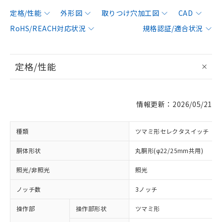
定格/性能
外形図
取りつけ穴加工図
CAD
RoHS/REACH対応状況
規格認証/適合状況
定格/性能
情報更新：2026/05/21
種類
ツマミ形セレクタスイッチ
胴体形状
丸胴形(φ22/25mm共用)
照光/非照光
照光
ノッチ数
3ノッチ
操作部
操作部形状
ツマミ形