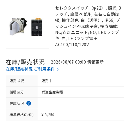
セレクタスイッチ（φ22）, 照光, 3
ノッチ, 金属ベゼル, 左右に自動復
帰, 操作部色: 白（透明）, IP66, プ
ッシュインPlus端子台, 接点構成:
NC/点灯ユニット/NO, LEDランプ
色: 白, LEDランプ電圧:
AC100/110/120V
在庫/販売状況
2026/08/07 00:00 情報更新
在庫/販売状況 ご利用条件
販売状況
販売中
機種区分
受注生産機種
在庫状況
標準価格(税別)
¥ 3,250