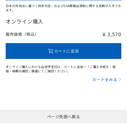
日本の外為法に基づく該非判定、およびEAR再輸出規制に関する見解が入手でき
ます。
"対応済み"や非含有の記載がされた商品であっても、流通
在庫等で未対応品が混在する可能性があります。
オンライン購入
非含有品が必要な際は、弊社営業部門もしくは販売店へお
問い合わせください。
¥ 3,570
販売価格（税込）
この製品のRoHS/REACH対応状況ページへ
カートに追加
オンライン購入における出荷予定日は、カートに追加～「ご購入手続き：価
格・納期の確認」画面にてご確認ください。
カートをみる
ページ先頭へ戻る