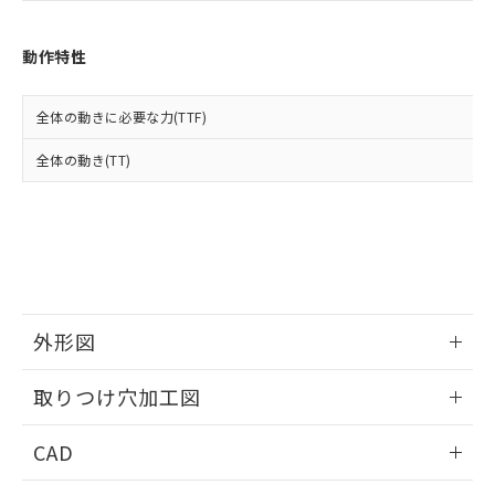
お客様が当ウェブサイト上で当社にご
※3 非含有証明書ダウンロード
登録された部品リストについて、当社
および当社の共同利用者が、当社の製
動作特性
下記の非含有証明書をダウンロードするこ
品・サービスに関するお客様との取
とができます。
合意する
キャンセル
引・商談に必要な範囲で利用すること
全体の動きに必要な力(TTF)
をご了承ください。
EU RoHS指令（10物質）の非含有証明書
※当社の共同利用者とは、
"個人情報
51物質の非含有証明書（当社基準）
全体の動き(TT)
の共同利用に関して"
の「1.共同利
※本証明書は発行日時点で非含有を証明す
用者の範囲」に記載されている法人を
るもので、過去に遡って非含有を証明する
指します。
ものではありません。
また、RoHS指令のフタル酸エステル類４
物質の対応では、対応完了までの期間は出
荷製品に未対応品が混在することから備考
欄に対応日を記載しておりました。
外形図
既に当社にて対応品への在庫切替を完了
していることから、特段のことがない限
情報更新：2026/05/21
り、2022年1月12日より割愛しておりま
取りつけ穴加工図
す。
情報更新：2026/05/21
CAD
ログイン/会員登録いただくと、CADデータをダウンロー