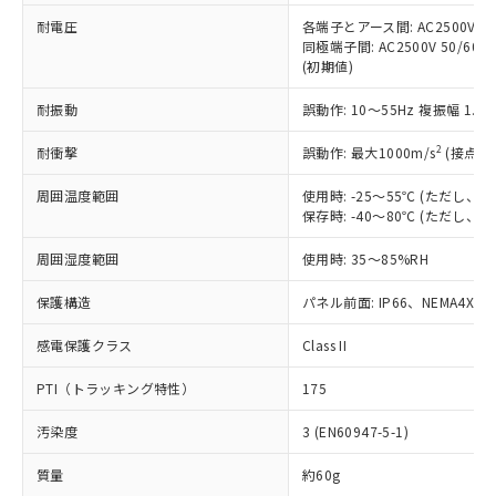
当社は、これら貴社製品のうち、外国
ことをご了承ください。
「－」：未確認です。当社販売部門へお問
むを得ず変更することがあります。
為替および外国貿易法に定める商品
耐電圧
各端子とアース間: AC2500V 50/
在庫状況および標準価格照会結果は、
い合わせください。
同極端子間: AC2500V 50/60
（以下｢規制貨物等」という）を輸出
記載している更新日時点での社内デー
(初期値)
*EU RoHS指令（10物質）：
または国外への提供する場合は、日本
記
タに基づき作成されるものであり、閲
説明
鉛(Pb) 1000ppm以下、 水銀(Hg) 1000ppm以下、 カド
*中国RoHS10物質の基準値 (GB/T26572)：
国政府の輸出許可(または役務取引許
号
覧された時点での実際の在庫および標
ミウム(Cd) 100ppm以下、
Pb(鉛) :1000ppm、 Hg(水銀) : 1000ppm、 Cd(カドミウ
耐振動
誤動作: 10～55Hz 複振幅 1.
可)を取得するなどの必要な手続きを
六価クロム(Cr(Ⅵ)) 1000ppm以下、ポリ臭化ビフェニル
ム) : 100ppm、
準価格とは異なる場合があることをご
類(PBB) 1000ppm以下、ポリ臭化ジフェニルエーテル類
Cr(Ⅵ)(六価クロム) : 1000ppm、 PBBs(ポリ臭化ビフェ
とります。
了承ください。
2
耐衝撃
(PBDE) 1000ppm以下、フタル酸ビス(2-エチルヘキシ
誤動作: 最大1000m/s
(接点開
○
一定数以上の在庫あり
ニル類) : 1000ppm、 PBDEs(ポリ臭化ジフェニルエーテ
当社は規制貨物を破棄する場合は、完
ル) (DEHP)(別名：DOP) 1000ppm以下、フタル酸ブチ
正式な納期状況および標準価格はお客
ル類) : 1000ppm、
ルベンジル（BBP） 1000ppm以下、フタル酸ジブチル
全に破砕するなど、違法に輸出されな
DBP(フタル酸ジブチル) : 1000ppm、 DIBP(フタル酸ジ
様のお取引先、またはお客様担当のオ
周囲温度範囲
使用時: -25～55℃ (ただし
（DBP） 1000ppm以下、フタル酸ジイソブチル
イソブチル) : 1000ppm、 BBP(フタル酸ブチルベンジ
△
一定数には満たないが在庫あり
いよう必要な手段を講じます。
保存時: -40～80℃ (ただし
ムロン制御機器販売店・当社販売員に
(DIBP) 1000ppm以下
ル) : 1000ppm、
当社は貴社製品を、核兵器、ミサイ
但し、RoHS指令で産業用監視および制御機器に対する
DEHP(フタル酸ビス(2-エチルヘキシル)) : 1000ppm
ご相談ください。
適用除外項目は除く。
ル、化学兵器、生物兵器またはその他
周囲湿度範囲
使用時: 35～85%RH
－
在庫なし(最新の在庫状況につ
オムロン制御機器販売店や当社販売拠
フタル酸エステル類の４物質については閾値を超える意
武器並びにこれらの製造装置等に一切
いては、お客様のお取引先、ま
図的な使用がないことを確認しています。
点は「
販売ネットワーク
」をご確認
※2 環境保護使用期限
保護構造
パネル前面: IP66、NEMA4X, N
使用いたしません。
たはお客様担当のオムロン制御
ください。
当社は、貴社製品を第三者に販売する
機器販売店・当社販売員にご確
在庫状況および標準価格結果を当社の
感電保護クラス
Class II
※2 対応予定月
「ｅ」：有害物質（10物質）のすべてが基
場合は、上記1、2および3の内容を当
認ください)
事前の承諾なく第三者に漏洩または開
準値以下であることを示します。
該第三者に通知します。また当社は、
示しないようお願いします。
PTI（トラッキング特性）
175
部品在庫の切り替え状況などにより、予定
「10」：通常の使用状況下において有害物
販売先および販売に係わる関係者が違
マイパーツ機能（部品リスト作成サー
空
受注生産機種、また在庫状況の
月が前後することがあります。
質が外部に漏えいし、環境に深刻な影響を
法に輸出するおそれがある場合は、取
ビス）をご利用いただくには、I-Web
白
情報を公開していない機種
汚染度
3 (EN60947-5-1)
及ぼさない年数を意味します。
り引きをいたしません。
メンバーズにご登録されている必要が
「－」：未確認です。当社販売部門へお問
あります。
質量
約60g
い合わせください。