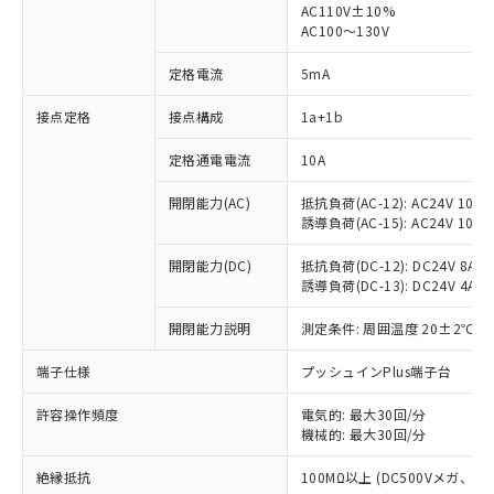
AC110V±10%
AC100～130V
定格電流
5mA
※1 対応状況
接点定格
接点構成
1a+1b
対応済み：EU RoHS指令（10物質）の
定格通電電流
10A
非含有に対応した製品が提供可能な商品で
す。
開閉能力(AC)
抵抗負荷(AC-12): AC24V 10A/A
対応予定：EU RoHS指令（10物質）の非含
誘導負荷(AC-15): AC24V 10A/AC
ご利用条件
有に対応した製品に切り替える予定のある
商品です。
開閉能力(DC)
抵抗負荷(DC-12): DC24V 8A/DC
対応予定なし：EU RoHS指令（10物質）の
誘導負荷(DC-13): DC24V 4A/DC
以下の条件をお読みいただき、同意のうえ
非含有に非対応の商品で、対応品を出す予
ご利用ください。
開閉能力説明
測定条件: 周囲温度 20±2℃、
定はありません。
調査・確認中：EU RoHS指令（10物質）の
本サービスは、当社制御機器事業取扱
端子仕様
※1 中国RoHS○×表
プッシュインPlus端子台
非含有の対応状況を調査中または確認中の
商品の当社在庫状況および標準価格
商品です。
(税抜)を提供させていただくもので
許容操作頻度
電気的: 最大30回/分
「○」：最大均質材料含有率が中国RoHSの
非該当品：ライセンス料など無形物で、有
す。
機械的: 最大30回/分
基準値以下であることを示します。
害物質有無と関係のない商品です。
当社制御機器事業取扱商品の中には、
「×」：最大均質材料含有率が中国RoHSの
仕入先様の事情により、非含有部品として
絶縁抵抗
100MΩ以上 (DC500Vメガ、
本サービスの対象外となる商品もある
基準値を超えていることを示します。
いたものが、含有品と判明した場合などや