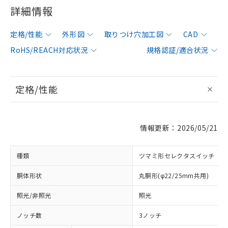
詳細情報
定格/性能
外形図
取りつけ穴加工図
CAD
RoHS/REACH対応状況
規格認証/適合状況
定格/性能
情報更新：2026/05/21
種類
ツマミ形セレクタスイッチ
胴体形状
丸胴形(φ22/25mm共用)
照光/非照光
照光
ノッチ数
3ノッチ