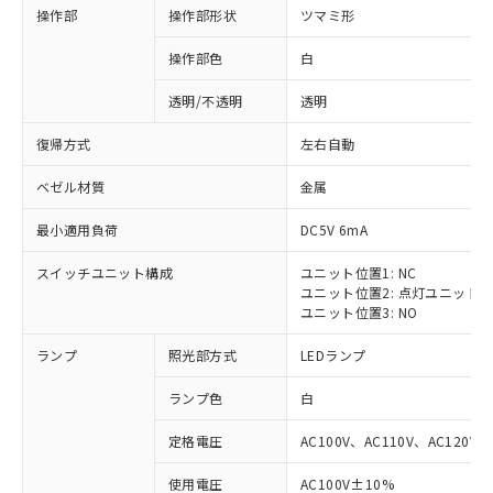
操作部
操作部形状
ツマミ形
操作部色
白
透明/不透明
透明
復帰方式
左右自動
ベゼル材質
金属
最小適用負荷
DC5V 6mA
スイッチユニット構成
ユニット位置1: NC
ユニット位置2: 点灯ユニット
ユニット位置3: NO
ランプ
照光部方式
LEDランプ
ランプ色
白
定格電圧
AC100V、AC110V、AC120V
使用電圧
AC100V±10%