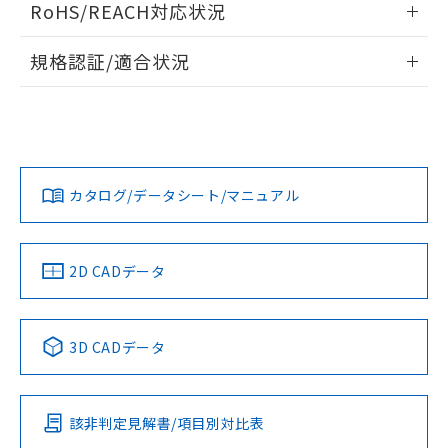
RoHS/REACH対応状況
ドすることができます。
情報更新：2026/7/29
規格認証/適合状況
ログイン/会員登録
EU RoHS
注意事項・凡例
A22NW-3MB-TWA-P201-WDについての規格認証/適合状況に
ついては、「カスタマーサポートセンタ お客様相談室」また
は貴社担当オムロン営業員または販売店にお問い合わせくだ
対応状況
対応予定月
※1
※2
さい。
ダウンロードデータをご利用いただく前に、以下を必ずお読
みください。
カタログ/データシート/マニュアル
対応済み
ソフトウェアの使用条件
お問い合わせ
中国 RoHS
注意事項・凡例
2D CADデータ
中国 RoHS表
※1 ※2
3D CADデータ
Pb
Hg
Cd
Cr(VI)
該非判定見解書/項目別対比表
O
O
O
O