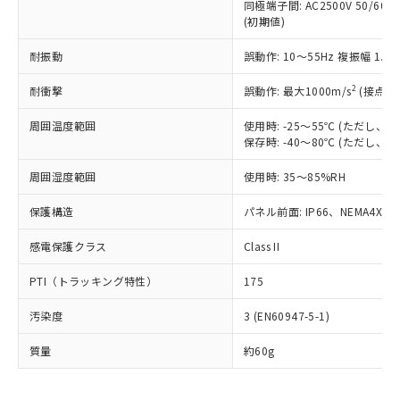
むを得ず変更することがあります。
為替および外国貿易法に定める商品
同極端子間: AC2500V 50/60
在庫状況および標準価格照会結果は、
い合わせください。
(初期値)
（以下｢規制貨物等」という）を輸出
記載している更新日時点での社内デー
*EU RoHS指令（10物質）：
または国外への提供する場合は、日本
記
タに基づき作成されるものであり、閲
説明
鉛(Pb) 1000ppm以下、 水銀(Hg) 1000ppm以下、 カド
耐振動
*中国RoHS10物質の基準値 (GB/T26572)：
誤動作: 10～55Hz 複振幅 1.
国政府の輸出許可(または役務取引許
号
覧された時点での実際の在庫および標
ミウム(Cd) 100ppm以下、
Pb(鉛) :1000ppm、 Hg(水銀) : 1000ppm、 Cd(カドミウ
可)を取得するなどの必要な手続きを
六価クロム(Cr(Ⅵ)) 1000ppm以下、ポリ臭化ビフェニル
ム) : 100ppm、
準価格とは異なる場合があることをご
2
耐衝撃
誤動作: 最大1000m/s
(接点開
類(PBB) 1000ppm以下、ポリ臭化ジフェニルエーテル類
Cr(Ⅵ)(六価クロム) : 1000ppm、 PBBs(ポリ臭化ビフェ
とります。
了承ください。
(PBDE) 1000ppm以下、フタル酸ビス(2-エチルヘキシ
○
一定数以上の在庫あり
ニル類) : 1000ppm、 PBDEs(ポリ臭化ジフェニルエーテ
当社は規制貨物を破棄する場合は、完
ル) (DEHP)(別名：DOP) 1000ppm以下、フタル酸ブチ
正式な納期状況および標準価格はお客
ル類) : 1000ppm、
周囲温度範囲
使用時: -25～55℃ (ただし
ルベンジル（BBP） 1000ppm以下、フタル酸ジブチル
全に破砕するなど、違法に輸出されな
DBP(フタル酸ジブチル) : 1000ppm、 DIBP(フタル酸ジ
様のお取引先、またはお客様担当のオ
保存時: -40～80℃ (ただし
（DBP） 1000ppm以下、フタル酸ジイソブチル
イソブチル) : 1000ppm、 BBP(フタル酸ブチルベンジ
△
一定数には満たないが在庫あり
いよう必要な手段を講じます。
ムロン制御機器販売店・当社販売員に
(DIBP) 1000ppm以下
ル) : 1000ppm、
当社は貴社製品を、核兵器、ミサイ
但し、RoHS指令で産業用監視および制御機器に対する
周囲湿度範囲
DEHP(フタル酸ビス(2-エチルヘキシル)) : 1000ppm
使用時: 35～85%RH
ご相談ください。
適用除外項目は除く。
ル、化学兵器、生物兵器またはその他
－
在庫なし(最新の在庫状況につ
オムロン制御機器販売店や当社販売拠
フタル酸エステル類の４物質については閾値を超える意
武器並びにこれらの製造装置等に一切
保護構造
パネル前面: IP66、NEMA4X, N
いては、お客様のお取引先、ま
図的な使用がないことを確認しています。
点は「
販売ネットワーク
」をご確認
※2 環境保護使用期限
使用いたしません。
たはお客様担当のオムロン制御
ください。
感電保護クラス
Class II
当社は、貴社製品を第三者に販売する
機器販売店・当社販売員にご確
在庫状況および標準価格結果を当社の
※2 対応予定月
「ｅ」：有害物質（10物質）のすべてが基
場合は、上記1、2および3の内容を当
認ください)
事前の承諾なく第三者に漏洩または開
PTI（トラッキング特性）
175
準値以下であることを示します。
該第三者に通知します。また当社は、
示しないようお願いします。
部品在庫の切り替え状況などにより、予定
「10」：通常の使用状況下において有害物
販売先および販売に係わる関係者が違
マイパーツ機能（部品リスト作成サー
空
受注生産機種、また在庫状況の
汚染度
3 (EN60947-5-1)
月が前後することがあります。
質が外部に漏えいし、環境に深刻な影響を
法に輸出するおそれがある場合は、取
ビス）をご利用いただくには、I-Web
白
情報を公開していない機種
及ぼさない年数を意味します。
り引きをいたしません。
メンバーズにご登録されている必要が
質量
約60g
「－」：未確認です。当社販売部門へお問
あります。
い合わせください。
お客様が当ウェブサイト上で当社にご
※3 非含有証明書ダウンロード