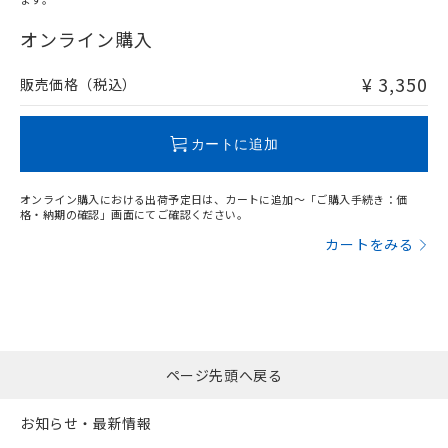
"対応済み"や非含有の記載がされた商品であっても、流通
在庫等で未対応品が混在する可能性があります。
オンライン購入
非含有品が必要な際は、弊社営業部門もしくは販売店へお
問い合わせください。
¥ 3,350
販売価格（税込）
この製品のRoHS/REACH対応状況ページへ
カートに追加
オンライン購入における出荷予定日は、カートに追加～「ご購入手続き：価
格・納期の確認」画面にてご確認ください。
カートをみる
ページ先頭へ戻る
お知らせ・最新情報