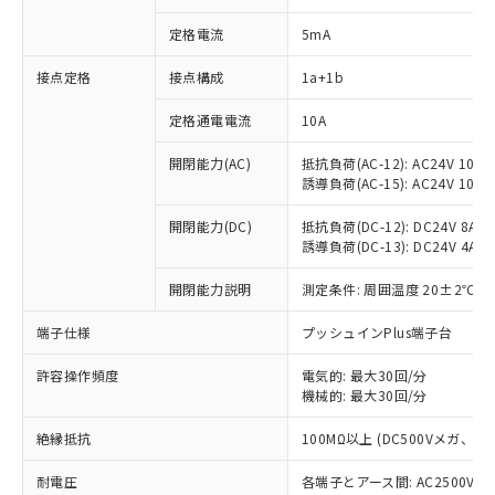
定格電流
5mA
※1 対応状況
接点定格
接点構成
1a+1b
定格通電電流
10A
対応済み：EU RoHS指令（10物質）の
非含有に対応した製品が提供可能な商品で
開閉能力(AC)
抵抗負荷(AC-12): AC24V 10A/A
す。
誘導負荷(AC-15): AC24V 10A/AC
対応予定：EU RoHS指令（10物質）の非含
ご利用条件
有に対応した製品に切り替える予定のある
開閉能力(DC)
抵抗負荷(DC-12): DC24V 8A/DC
商品です。
誘導負荷(DC-13): DC24V 4A/DC
対応予定なし：EU RoHS指令（10物質）の
以下の条件をお読みいただき、同意のうえ
非含有に非対応の商品で、対応品を出す予
開閉能力説明
測定条件: 周囲温度 20±2℃、
ご利用ください。
定はありません。
端子仕様
プッシュインPlus端子台
調査・確認中：EU RoHS指令（10物質）の
本サービスは、当社制御機器事業取扱
※1 中国RoHS○×表
非含有の対応状況を調査中または確認中の
商品の当社在庫状況および標準価格
許容操作頻度
電気的: 最大30回/分
商品です。
(税抜)を提供させていただくもので
機械的: 最大30回/分
「○」：最大均質材料含有率が中国RoHSの
非該当品：ライセンス料など無形物で、有
す。
基準値以下であることを示します。
害物質有無と関係のない商品です。
当社制御機器事業取扱商品の中には、
絶縁抵抗
100MΩ以上 (DC500Vメガ、
「×」：最大均質材料含有率が中国RoHSの
仕入先様の事情により、非含有部品として
本サービスの対象外となる商品もある
基準値を超えていることを示します。
いたものが、含有品と判明した場合などや
当社は、これら貴社製品のうち、外国
耐電圧
各端子とアース間: AC2500V 50/
ことをご了承ください。
「－」：未確認です。当社販売部門へお問