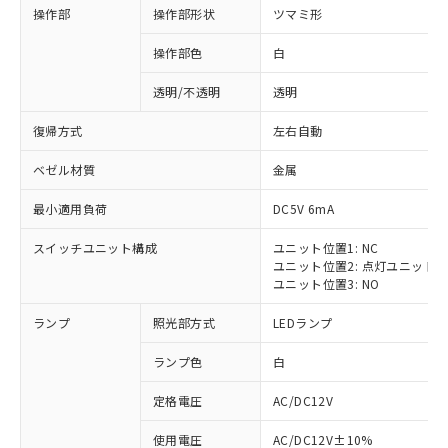
操作部
操作部形状
ツマミ形
操作部色
白
透明/不透明
透明
復帰方式
左右自動
ベゼル材質
金属
最小適用負荷
DC5V 6mA
スイッチユニット構成
ユニット位置1: NC
ユニット位置2: 点灯ユニット
ユニット位置3: NO
ランプ
照光部方式
LEDランプ
ランプ色
白
定格電圧
AC/DC12V
使用電圧
AC/DC12V±10%