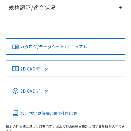
情報更新：2026/7/29
規格認証/適合状況
ログイン/会員登録
EU RoHS
注意事項・凡例
A22NW-3MB-TWA-P201-WBについての規格認証/適合状況に
ついては、「カスタマーサポートセンタ お客様相談室」また
は貴社担当オムロン営業員または販売店にお問い合わせくだ
対応状況
対応予定月
※1
※2
さい。
ダウンロードデータをご利用いただく前に、以下を必ずお読
みください。
カタログ/データシート/マニュアル
対応済み
ソフトウェアの使用条件
お問い合わせ
中国 RoHS
注意事項・凡例
2D CADデータ
中国 RoHS表
※1 ※2
3D CADデータ
Pb
Hg
Cd
Cr(VI)
該非判定見解書/項目別対比表
X
O
O
O
日本の外為法に基づく該非判定、およびEAR再輸出規制に関する見解が入手でき
ます。