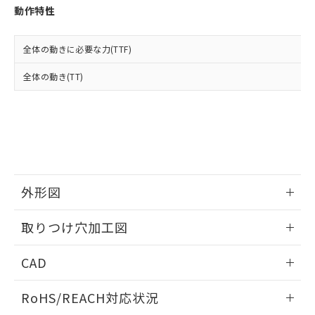
登録された部品リストについて、当社
動作特性
および当社の共同利用者が、当社の製
下記の非含有証明書をダウンロードするこ
品・サービスに関するお客様との取
とができます。
合意する
キャンセル
引・商談に必要な範囲で利用すること
全体の動きに必要な力(TTF)
をご了承ください。
EU RoHS指令（10物質）の非含有証明書
全体の動き(TT)
※当社の共同利用者とは、
"個人情報
51物質の非含有証明書（当社基準）
の共同利用に関して"
の「1.共同利
※本証明書は発行日時点で非含有を証明す
用者の範囲」に記載されている法人を
るもので、過去に遡って非含有を証明する
指します。
ものではありません。
また、RoHS指令のフタル酸エステル類４
物質の対応では、対応完了までの期間は出
荷製品に未対応品が混在することから備考
外形図
欄に対応日を記載しておりました。
既に当社にて対応品への在庫切替を完了
情報更新：2026/05/21
していることから、特段のことがない限
取りつけ穴加工図
り、2022年1月12日より割愛しておりま
す。
情報更新：2026/05/21
CAD
ログイン/会員登録いただくと、CADデータをダウンロー
RoHS/REACH対応状況
ドすることができます。