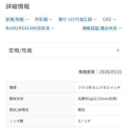
詳細情報
定格/性能
外形図
取りつけ穴加工図
CAD
RoHS/REACH対応状況
規格認証/適合状況
定格/性能
情報更新：2026/05/21
種類
ツマミ形セレクタスイッチ
胴体形状
丸胴形(φ22/25mm共用)
照光/非照光
照光
ノッチ数
3ノッチ