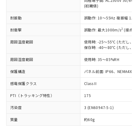
同極端子間: AC2500V 50/60
為替および外国貿易法に定める商品
在庫状況および標準価格照会結果は、
い合わせください。
(初期値)
（以下｢規制貨物等」という）を輸出
記載している更新日時点での社内デー
*EU RoHS指令（10物質）：
または国外への提供する場合は、日本
記
タに基づき作成されるものであり、閲
説明
鉛(Pb) 1000ppm以下、 水銀(Hg) 1000ppm以下、 カド
耐振動
誤動作: 10～55Hz 複振幅 1.
*中国RoHS10物質の基準値 (GB/T26572)：
国政府の輸出許可(または役務取引許
号
覧された時点での実際の在庫および標
ミウム(Cd) 100ppm以下、
Pb(鉛) :1000ppm、 Hg(水銀) : 1000ppm、 Cd(カドミウ
可)を取得するなどの必要な手続きを
六価クロム(Cr(Ⅵ)) 1000ppm以下、ポリ臭化ビフェニル
ム) : 100ppm、
準価格とは異なる場合があることをご
2
耐衝撃
誤動作: 最大1000m/s
(接点開
類(PBB) 1000ppm以下、ポリ臭化ジフェニルエーテル類
Cr(Ⅵ)(六価クロム) : 1000ppm、 PBBs(ポリ臭化ビフェ
とります。
了承ください。
(PBDE) 1000ppm以下、フタル酸ビス(2-エチルヘキシ
○
一定数以上の在庫あり
ニル類) : 1000ppm、 PBDEs(ポリ臭化ジフェニルエーテ
当社は規制貨物を破棄する場合は、完
ル) (DEHP)(別名：DOP) 1000ppm以下、フタル酸ブチ
正式な納期状況および標準価格はお客
ル類) : 1000ppm、
周囲温度範囲
使用時: -25～55℃ (ただし
ルベンジル（BBP） 1000ppm以下、フタル酸ジブチル
全に破砕するなど、違法に輸出されな
DBP(フタル酸ジブチル) : 1000ppm、 DIBP(フタル酸ジ
保存時: -40～80℃ (ただし
様のお取引先、またはお客様担当のオ
（DBP） 1000ppm以下、フタル酸ジイソブチル
イソブチル) : 1000ppm、 BBP(フタル酸ブチルベンジ
△
一定数には満たないが在庫あり
いよう必要な手段を講じます。
ムロン制御機器販売店・当社販売員に
(DIBP) 1000ppm以下
ル) : 1000ppm、
当社は貴社製品を、核兵器、ミサイ
但し、RoHS指令で産業用監視および制御機器に対する
周囲湿度範囲
使用時: 35～85%RH
DEHP(フタル酸ビス(2-エチルヘキシル)) : 1000ppm
ご相談ください。
適用除外項目は除く。
ル、化学兵器、生物兵器またはその他
－
在庫なし(最新の在庫状況につ
オムロン制御機器販売店や当社販売拠
フタル酸エステル類の４物質については閾値を超える意
保護構造
パネル前面: IP66、NEMA4X, N
武器並びにこれらの製造装置等に一切
いては、お客様のお取引先、ま
図的な使用がないことを確認しています。
点は「
販売ネットワーク
」をご確認
※2 環境保護使用期限
使用いたしません。
たはお客様担当のオムロン制御
ください。
感電保護クラス
Class II
当社は、貴社製品を第三者に販売する
機器販売店・当社販売員にご確
在庫状況および標準価格結果を当社の
※2 対応予定月
「ｅ」：有害物質（10物質）のすべてが基
場合は、上記1、2および3の内容を当
認ください)
事前の承諾なく第三者に漏洩または開
PTI（トラッキング特性）
175
準値以下であることを示します。
該第三者に通知します。また当社は、
示しないようお願いします。
部品在庫の切り替え状況などにより、予定
「10」：通常の使用状況下において有害物
販売先および販売に係わる関係者が違
マイパーツ機能（部品リスト作成サー
空
受注生産機種、また在庫状況の
汚染度
3 (EN60947-5-1)
月が前後することがあります。
質が外部に漏えいし、環境に深刻な影響を
法に輸出するおそれがある場合は、取
ビス）をご利用いただくには、I-Web
白
情報を公開していない機種
及ぼさない年数を意味します。
り引きをいたしません。
メンバーズにご登録されている必要が
質量
約60g
「－」：未確認です。当社販売部門へお問
あります。
い合わせください。
お客様が当ウェブサイト上で当社にご
※3 非含有証明書ダウンロード