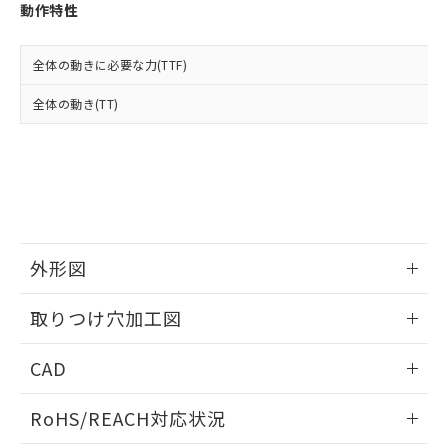
登録された部品リストについて、当社
動作特性
および当社の共同利用者が、当社の製
下記の非含有証明書をダウンロードするこ
品・サービスに関するお客様との取
とができます。
合意する
キャンセル
引・商談に必要な範囲で利用すること
全体の動きに必要な力(TTF)
をご了承ください。
EU RoHS指令（10物質）の非含有証明書
全体の動き(TT)
※当社の共同利用者とは、
"個人情報
51物質の非含有証明書（当社基準）
の共同利用に関して"
の「1.共同利
※本証明書は発行日時点で非含有を証明す
用者の範囲」に記載されている法人を
るもので、過去に遡って非含有を証明する
指します。
ものではありません。
また、RoHS指令のフタル酸エステル類４
物質の対応では、対応完了までの期間は出
荷製品に未対応品が混在することから備考
外形図
欄に対応日を記載しておりました。
既に当社にて対応品への在庫切替を完了
情報更新：2026/05/21
していることから、特段のことがない限
取りつけ穴加工図
り、2022年1月12日より割愛しておりま
す。
情報更新：2026/05/21
CAD
ログイン/会員登録いただくと、CADデータをダウンロー
RoHS/REACH対応状況
ドすることができます。