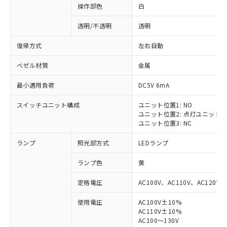
操作部色
白
透明/不透明
透明
復帰方式
左右自動
ベゼル材質
金属
最小適用負荷
DC5V 6mA
スイッチユニット構成
ユニット位置1: NO
ユニット位置2: 点灯ユニット
ユニット位置3: NC
ランプ
照光部方式
LEDランプ
ランプ色
黄
定格電圧
AC100V、AC110V、AC120V
使用電圧
AC100V±10%
AC110V±10%
AC100～130V