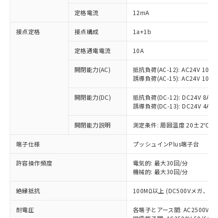
定格電流
12mA
接点定格
接点構成
1a+1b
※1 対応状況
定格通電電流
10A
対応済み：EU RoHS指令（10物質）の
非含有に対応した製品が提供可能な商品で
開閉能力(AC)
抵抗負荷(AC-12): AC24V 10A/A
す。
誘導負荷(AC-15): AC24V 10A/AC
対応予定：EU RoHS指令（10物質）の非含
ご利用条件
有に対応した製品に切り替える予定のある
開閉能力(DC)
抵抗負荷(DC-12): DC24V 8A/DC
商品です。
誘導負荷(DC-13): DC24V 4A/DC
対応予定なし：EU RoHS指令（10物質）の
以下の条件をお読みいただき、同意のうえ
開閉能力説明
測定条件: 周囲温度 20±2℃、
非含有に非対応の商品で、対応品を出す予
ご利用ください。
定はありません。
端子仕様
プッシュインPlus端子台
調査・確認中：EU RoHS指令（10物質）の
本サービスは、当社制御機器事業取扱
※1 中国RoHS○×表
非含有の対応状況を調査中または確認中の
商品の当社在庫状況および標準価格
許容操作頻度
電気的: 最大30回/分
商品です。
(税抜)を提供させていただくもので
機械的: 最大30回/分
「○」：最大均質材料含有率が中国RoHSの
非該当品：ライセンス料など無形物で、有
す。
基準値以下であることを示します。
害物質有無と関係のない商品です。
絶縁抵抗
100MΩ以上 (DC500Vメガ、
当社制御機器事業取扱商品の中には、
「×」：最大均質材料含有率が中国RoHSの
仕入先様の事情により、非含有部品として
本サービスの対象外となる商品もある
基準値を超えていることを示します。
いたものが、含有品と判明した場合などや
当社は、これら貴社製品のうち、外国
耐電圧
各端子とアース間: AC2500V 50/
ことをご了承ください。
「－」：未確認です。当社販売部門へお問
むを得ず変更することがあります。