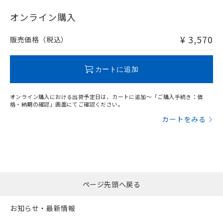
"対応済み"や非含有の記載がされた商品であっても、流通
在庫等で未対応品が混在する可能性があります。
オンライン購入
非含有品が必要な際は、弊社営業部門もしくは販売店へお
問い合わせください。
¥ 3,570
販売価格（税込）
この製品のRoHS/REACH対応状況ページへ
カートに追加
オンライン購入における出荷予定日は、カートに追加～「ご購入手続き：価
格・納期の確認」画面にてご確認ください。
カートをみる
ページ先頭へ戻る
お知らせ・最新情報