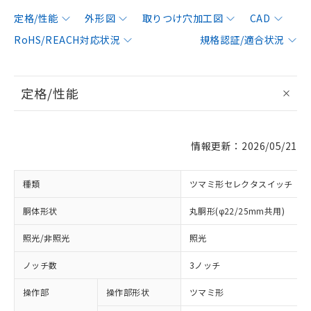
定格/性能
外形図
取りつけ穴加工図
CAD
RoHS/REACH対応状況
規格認証/適合状況
定格/性能
情報更新：2026/05/21
種類
ツマミ形セレクタスイッチ
胴体形状
丸胴形(φ22/25mm共用)
照光/非照光
照光
ノッチ数
3ノッチ
操作部
操作部形状
ツマミ形