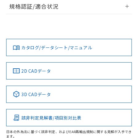
情報更新：2026/7/29
規格認証/適合状況
ログイン/会員登録
EU RoHS
注意事項・凡例
A22NW-3MB-TWA-P102-YDについての規格認証/適合状況に
ついては、「カスタマーサポートセンタ お客様相談室」また
は貴社担当オムロン営業員または販売店にお問い合わせくだ
対応状況
対応予定月
※1
※2
さい。
ダウンロードデータをご利用いただく前に、以下を必ずお読
みください。
カタログ/データシート/マニュアル
対応済み
ソフトウェアの使用条件
お問い合わせ
中国 RoHS
注意事項・凡例
2D CADデータ
中国 RoHS表
※1 ※2
3D CADデータ
Pb
Hg
Cd
Cr(VI)
該非判定見解書/項目別対比表
O
O
O
O
日本の外為法に基づく該非判定、およびEAR再輸出規制に関する見解が入手でき
ます。