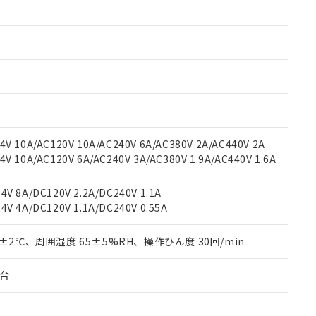
みいただき、同意のうえご利用ください。
材料含有率が中国RoHSの基準値以下であることを示します。
材料含有率が中国RoHSの基準値を超えていることを示します。
、当社制御機器事業取扱商品の当社在庫状況および標準価格(税抜)
ら貴社製品のうち、外国為替および外国貿易法に定める商品（以下｢
質）：
す。当社販売部門へお問い合わせください。
 水銀(Hg) 1000ppm以下、 カドミウム(Cd) 100ppm以下、
たは国外への提供する場合は、日本国政府の輸出許可(または役務取
000ppm以下、ポリ臭化ビフェニル類(PBB) 1000ppm以下、ポリ臭化ジフェニルエーテル類(P
事業取扱商品の中には、本サービスの対象外となる商品もあること
手続きをとります。
キシル) (DEHP)(別名：DOP) 1000ppm以下、フタル酸ブチルベンジル（BBP） 100
(GB/T26572)：
以下、フタル酸ジイソブチル (DIBP) 1000ppm以下
び標準価格照会結果は、記載している更新日時点での社内データに
物を破棄する場合は、完全に破砕するなど、違法に輸出されないよ
(水銀) : 1000ppm、 Cd(カドミウム) : 100ppm、
業用監視および制御機器に対する適用除外項目は除く。
覧された時点での実際の在庫および標準価格とは異なる場合がある
1000ppm、 PBBs(ポリ臭化ビフェニル類) : 1000ppm、 PBDEs(ポリ臭化ジフェニルエーテル類
物質については閾値を超える意図的な使用がないことを確認しています。
上の在庫あり
 1000ppm、 DIBP(フタル酸ジイソブチル) : 1000ppm、 BBP(フタル酸ブチルベンジル) :
品を、核兵器、ミサイル、化学兵器、生物兵器またはその他武器並
チルヘキシル)) : 1000ppm
況および標準価格はお客様のお取引先、またはお客様担当のオムロ
用いたしません。
V 10A/AC120V 10A/AC240V 6A/AC380V 2A/AC440V 2A
ご相談ください。
は満たないが在庫あり
製品を第三者に販売する場合は、上記1、2および3の内容を当該第
 10A/AC120V 6A/AC240V 3A/AC380V 1.9A/AC440V 1.6A
機器販売店や当社販売拠点は「
販売ネットワーク
」をご確認くだ
販売先および販売に係わる関係者が違法に輸出するおそれがある場
用期限
び標準価格結果を当社の事前の承諾なく第三者に漏洩または開示し
え状況などにより、予定月が前後することがあります。
(最新の在庫状況については、お客様のお取引先、またはお客様担当
V 8A/DC120V 2.2A/DC240V 1.1A
（10物質）のすべてが基準値以下であることを示します。
店・当社販売員にご確認ください)
能（部品リスト作成サービス）をご利用いただくには、I-Webメン
V 4A/DC120V 1.1A/DC240V 0.55A
使用状況下において有害物質が外部に漏えいし、環境に深刻な影響を
あります。
機種、また在庫状況の情報を公開していない機種
ェブサイト上で当社にご登録された部品リストについて、当社およ
書ダウンロード
す。当社販売部門へお問い合わせください。
0±2℃、周囲湿度 65±5%RH、操作ひん度 30回/min
品・サービスに関するお客様との取引・商談に必要な範囲で利用す
合意する
キャンセル
書をダウンロードすることができます。
子台
利用者とは、
"個人情報の共同利用に関して"
の「1.共同利用者の
します。
10物質）の非含有証明書
明書（当社基準）