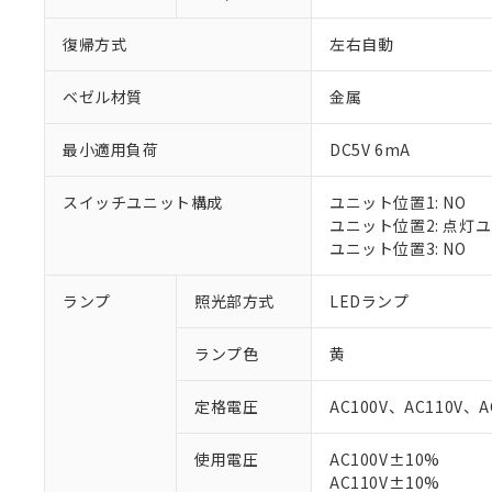
復帰方式
左右自動
ベゼル材質
金属
最小適用負荷
DC5V 6mA
スイッチユニット構成
ユニット位置1: NO
ユニット位置2: 点灯
ユニット位置3: NO
ランプ
照光部方式
LEDランプ
※1 対応状況
ランプ色
黄
対応済み：EU
対応予定：EU R
定格電圧
AC100V、AC110V、A
対応予定なし：EU
調査・確認中：EU
ご利用条件
使用電圧
AC100V±10%
非該当品：ライセ
※1 中国RoHS
AC110V±10%
仕入先様の事情に