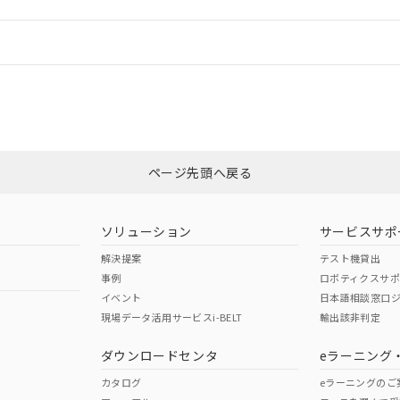
情報更新：
ログイン/会員登録
適合状況については、「カスタマーサポートセンタ お客様相談室」または貴社
みください。
非含有証明書
※3
ページ先頭へ戻る
ダウンロードはこちら
ソリューション
サービスサポ
解決提案
テスト機貸出
事例
ロボティクスサ
イベント
日本語相談窓口
現場データ活用サービスi-BELT
輸出該非判定
I)
PBBs
PBDEs
DBP
ダウンロードセンタ
eラーニング
カタログ
eラーニングのご