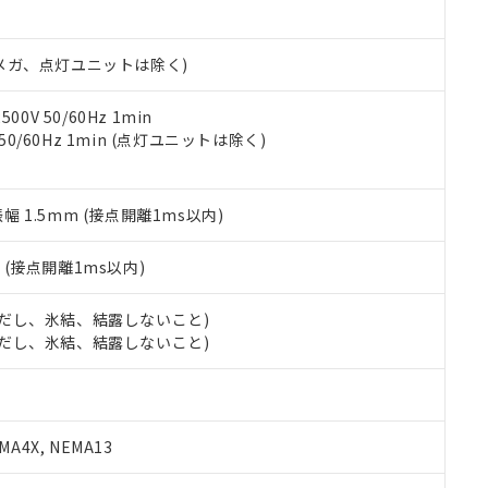
日時点で非含有を証明するもので、過去に遡って非含有を証明するも
令のフタル酸エステル類４物質の対応では、対応完了までの期間は出
備考欄に対応日を記載しておりました。
00Vメガ、点灯ユニットは除く)
品への在庫切替を完了していることから、特段のことがない限り、20
す。
0V 50/60Hz 1min
 50/60Hz 1min (点灯ユニットは除く)
振幅 1.5mm (接点開離1ms以内)
2
(接点開離1ms以内)
 (ただし、氷結、結露しないこと)
 (ただし、氷結、結露しないこと)
A4X, NEMA13