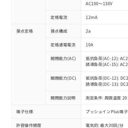
AC100～130V
があります。
以下の条件をお読
「○」：最大均質
「×」：最大均質
本サービスは
当社は、これ
定格電流
12mA
*EU RoHS指令（10物
「－」：未確認で
鉛(Pb) 1000ppm以下、
くものです。
う）を輸出ま
記
説明
六価クロム(Cr(Ⅵ)) 1
当社制御機器
などの必要な
フタル酸ビス(2-エチルヘ
接点定格
接点構成
2a
号
*中国RoHS10物質の基準値 
ル（DBP） 1000ppm
在庫状況およ
当社は規制貨
Pb(鉛) :1000ppm、 Hg
但し、RoHS指令で産
のであり、閲
ます。
Cr(Ⅵ)(六価クロム) : 
フタル酸エステル類の４
定格通電電流
10A
○
一定数以
DBP(フタル酸ジブチル) :
い。
当社は貴社製
DEHP(フタル酸ビス(2-エ
正式な納期状
置等に一切使
開閉能力(AC)
抵抗負荷(AC-12): AC24
当社販売員に
※2 対応予定月
△
一定数に
当社は、貴社
誘導負荷(AC-15): AC24V
オムロン制御
また当社は、
※2 環境保護使
在庫状況およ
部品在庫の切り替
たしません。
－
在庫なし
す。
開閉能力(DC)
抵抗負荷(DC-12): DC24
「ｅ」：有害物質
機器販売
マイパーツ機
誘導負荷(DC-13): DC24
「10」：通常の
ている必要が
味します。
空
受注生産
お客様が当ウ
※3 非含有証明
「－」：未確認で
開閉能力説明
測定条件: 周囲温度 2
白
が、当社の製
さい。
下記の非含有証明
端子仕様
プッシュインPlus端
※当社の共同
いる法人を指
EU RoHS指令（
許容操作頻度
電気的: 最大30回/分
51物質の非含有証