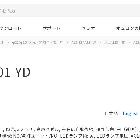
ウンロード
サポート
セミナ
オムロンの
示灯
>
φ22(φ25):照光・非照光・表示灯
>
A22NS / A22NW
>
形式仕様一覧
>
A22
01-YD
日本語
English
 照光, 3ノッチ, 金属ベゼル, 左右に自動復帰, 操作部色: 白（透明）, I
成: NO/点灯ユニット/NO, LEDランプ色: 黄, LEDランプ電圧: AC100