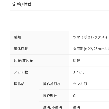
定格/性能
種類
ツマミ形セレクタスイ
胴体形状
丸胴形(φ22/25mm共
照光/非照光
照光
ノッチ数
3ノッチ
操作部
操作部形状
ツマミ形
操作部色
白
透明/不透明
透明