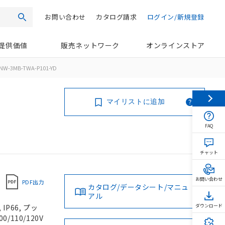
お問い合わせ
カタログ請求
ログイン/新規登録
検索
提供価値
販売ネットワーク
オンラインストア
NW-3MB-TWA-P101-YD
マイリストに追加
FAQ
チャット
お問い合わせ
PDF出力
カタログ/データシート/マニュ
アル
P66, プッ
ダウンロード
/110/120V