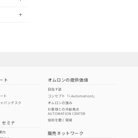
2026/7/29
担当オムロン
お問い合わせ
ート
オムロンの提供価値
目指す姿
ポート
コンセプト「i-Automation!」
ジャパンデスク
オムロンの強み
お客様との共創拠点
AUTOMATION CENTER
DIBP
BBP
DEHP
環境保護
技術を磨く現場
・セミナ
使用期限
案内
販売ネットワーク