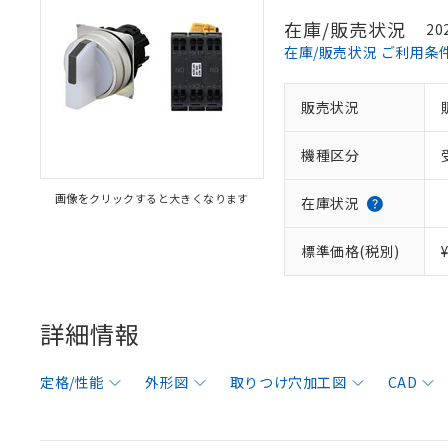
在庫/販売状況
20
在庫/販売状況 ご利用条
販売状況
機種区分
画像をクリックすると大きくなります
在庫状況
標準価格(税別)
詳細情報
定格/性能
外形図
取りつけ穴加工図
CAD