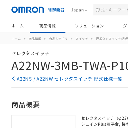
制御機器
Japan
ホーム
商品情報
ソリューション
ダ
ホーム
>
商品情報
>
商品カテゴリ
>
スイッチ
>
押ボタンスイッチ/表
セレクタスイッチ
A22NW-3MB-TWA-P1
A22NS / A22NW セレクタスイッチ 形式仕様一覧
商品概要
セレクタスイッチ（φ22）,
シュインPlus端子台, 接点構