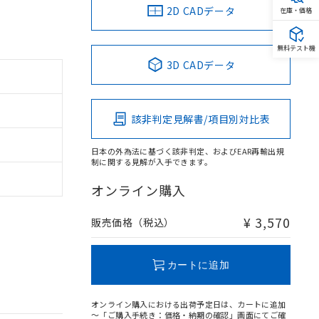
2D CADデータ
在庫・価格
無料テスト機
3D CADデータ
該非判定見解書/項目別対比表
日本の外為法に基づく該非判定、およびEAR再輸出規
制に関する見解が入手できます。
オンライン購入
¥ 3,570
販売価格（税込）
カートに追加
オンライン購入における出荷予定日は、カートに追加
～「ご購入手続き：価格・納期の確認」画面にてご確