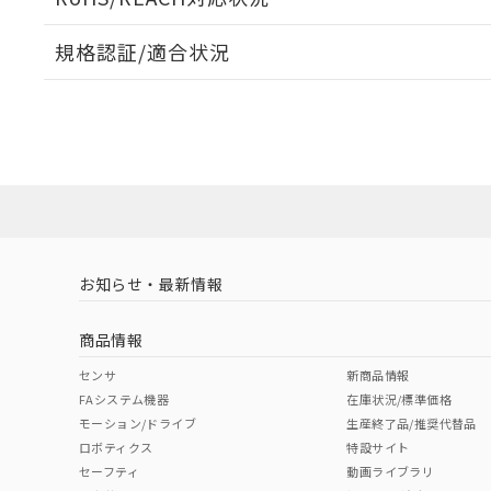
規格認証/適合状況
EU RoHS
注意事項・凡例
A22NW-3MB-TWA-P101-YDについての規格認証/
営業員または販売店にお問い合わせください。
ダウンロードデータをご利用いただく前に、以下を必ずお読
対応状況
対応予定月
※1
※2
ソフトウェアの使用条件
対応済み
お知らせ・最新情報
中国 RoHS
注意事項・凡例
商品情報
中国 RoHS表
※1 ※2
センサ
新商品情報
FAシステム機器
在庫状況/標準価格
Pb
Hg
Cd
Cr(V
モーション/ドライブ
生産終了品/推奨代替品
ロボティクス
特設サイト
セーフティ
動画ライブラリ