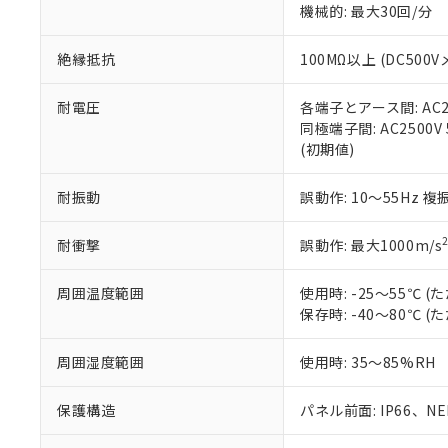
機械的: 最大30回/分
※本証明書は発行
また、RoHS指
混在することから
絶縁抵抗
100MΩ以上 (DC5
既に当社にて対応
り割愛しておりま
耐電圧
各端子とアース間: AC250
同極端子間: AC2500V
(初期値)
耐振動
誤動作: 10～55Hz 複
耐衝撃
誤動作: 最大1000m/s
周囲温度範囲
使用時: -25～55℃
保存時: -40～80℃
周囲湿度範囲
使用時: 35～85%RH
保護構造
パネル前面: IP66、NEM