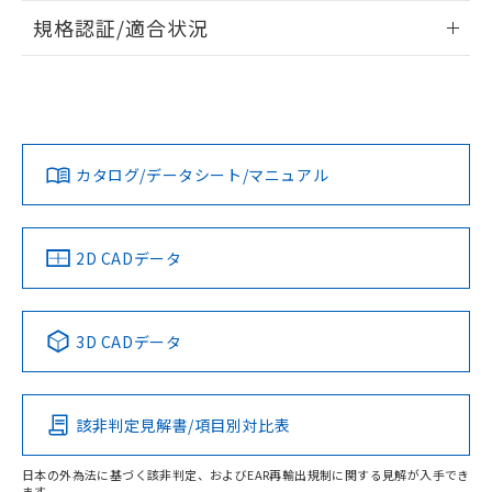
情報更新：2026/7/29
規格認証/適合状況
ログイン/会員登録
EU RoHS
注意事項・凡例
UL認証
CSA認証
CEマーキング
Yes
Yes
Yes
対応状況
対応予定月
※1
※2
ダウンロードデータをご利用いただく前に、以下を必ずお読
みください。
カタログ/データシート/マニュアル
対応済み
ソフトウェアの使用条件
LR型式承認
DNV型式承認
BV型式承認
KR型式承
（イギリス
（ノルウェー
（フランス
（韓国
船舶規格）
船舶規格）
船舶規格）
船舶規格
中国 RoHS
注意事項・凡例
2D CADデータ
No
No
No
No
中国 RoHS表
※1 ※2
3D CADデータ
この製品の規格認証/適合状況ページへ
Pb
Hg
Cd
Cr(VI)
その他の認証はこちらのページからご検索ください
該非判定見解書/項目別対比表
X
O
O
O
日本の外為法に基づく該非判定、およびEAR再輸出規制に関する見解が入手でき
ます。