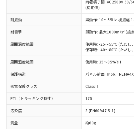
むを得ず変更することがあります。
為替および外国貿易法に定める商品
同極端子間: AC2500V 50/60
在庫状況および標準価格照会結果は、
い合わせください。
(初期値)
（以下｢規制貨物等」という）を輸出
記載している更新日時点での社内デー
*EU RoHS指令（10物質）：
または国外への提供する場合は、日本
記
タに基づき作成されるものであり、閲
説明
鉛(Pb) 1000ppm以下、 水銀(Hg) 1000ppm以下、 カド
耐振動
*中国RoHS10物質の基準値 (GB/T26572)：
誤動作: 10～55Hz 複振幅 1.
国政府の輸出許可(または役務取引許
号
覧された時点での実際の在庫および標
ミウム(Cd) 100ppm以下、
Pb(鉛) :1000ppm、 Hg(水銀) : 1000ppm、 Cd(カドミウ
可)を取得するなどの必要な手続きを
六価クロム(Cr(Ⅵ)) 1000ppm以下、ポリ臭化ビフェニル
ム) : 100ppm、
準価格とは異なる場合があることをご
2
耐衝撃
誤動作: 最大1000m/s
(接点開
類(PBB) 1000ppm以下、ポリ臭化ジフェニルエーテル類
Cr(Ⅵ)(六価クロム) : 1000ppm、 PBBs(ポリ臭化ビフェ
とります。
了承ください。
(PBDE) 1000ppm以下、フタル酸ビス(2-エチルヘキシ
○
一定数以上の在庫あり
ニル類) : 1000ppm、 PBDEs(ポリ臭化ジフェニルエーテ
当社は規制貨物を破棄する場合は、完
ル) (DEHP)(別名：DOP) 1000ppm以下、フタル酸ブチ
正式な納期状況および標準価格はお客
ル類) : 1000ppm、
周囲温度範囲
使用時: -25～55℃ (ただし
ルベンジル（BBP） 1000ppm以下、フタル酸ジブチル
全に破砕するなど、違法に輸出されな
DBP(フタル酸ジブチル) : 1000ppm、 DIBP(フタル酸ジ
様のお取引先、またはお客様担当のオ
保存時: -40～80℃ (ただし
（DBP） 1000ppm以下、フタル酸ジイソブチル
イソブチル) : 1000ppm、 BBP(フタル酸ブチルベンジ
△
一定数には満たないが在庫あり
いよう必要な手段を講じます。
ムロン制御機器販売店・当社販売員に
(DIBP) 1000ppm以下
ル) : 1000ppm、
当社は貴社製品を、核兵器、ミサイ
但し、RoHS指令で産業用監視および制御機器に対する
周囲湿度範囲
DEHP(フタル酸ビス(2-エチルヘキシル)) : 1000ppm
使用時: 35～85%RH
ご相談ください。
適用除外項目は除く。
ル、化学兵器、生物兵器またはその他
－
在庫なし(最新の在庫状況につ
オムロン制御機器販売店や当社販売拠
フタル酸エステル類の４物質については閾値を超える意
武器並びにこれらの製造装置等に一切
保護構造
パネル前面: IP66、NEMA4X, N
いては、お客様のお取引先、ま
図的な使用がないことを確認しています。
点は「
販売ネットワーク
」をご確認
※2 環境保護使用期限
使用いたしません。
たはお客様担当のオムロン制御
ください。
感電保護クラス
Class II
当社は、貴社製品を第三者に販売する
機器販売店・当社販売員にご確
在庫状況および標準価格結果を当社の
※2 対応予定月
「ｅ」：有害物質（10物質）のすべてが基
場合は、上記1、2および3の内容を当
認ください)
事前の承諾なく第三者に漏洩または開
PTI（トラッキング特性）
175
準値以下であることを示します。
該第三者に通知します。また当社は、
示しないようお願いします。
部品在庫の切り替え状況などにより、予定
「10」：通常の使用状況下において有害物
販売先および販売に係わる関係者が違
マイパーツ機能（部品リスト作成サー
空
受注生産機種、また在庫状況の
汚染度
3 (EN60947-5-1)
月が前後することがあります。
質が外部に漏えいし、環境に深刻な影響を
法に輸出するおそれがある場合は、取
ビス）をご利用いただくには、I-Web
白
情報を公開していない機種
及ぼさない年数を意味します。
り引きをいたしません。
メンバーズにご登録されている必要が
質量
約60g
「－」：未確認です。当社販売部門へお問
あります。
い合わせください。
お客様が当ウェブサイト上で当社にご
※3 非含有証明書ダウンロード