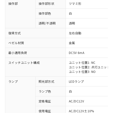
操作部
操作部形状
ツマミ形
操作部色
白
透明/不透明
透明
復帰方式
左右自動
ベゼル材質
金属
最小適用負荷
DC5V 6mA
スイッチユニット構成
ユニット位置1: NC
ユニット位置2: 点灯ユニット
ユニット位置3: NO
ランプ
照光部方式
LEDランプ
ランプ色
白
定格電圧
AC/DC12V
使用電圧
AC/DC12V±10%