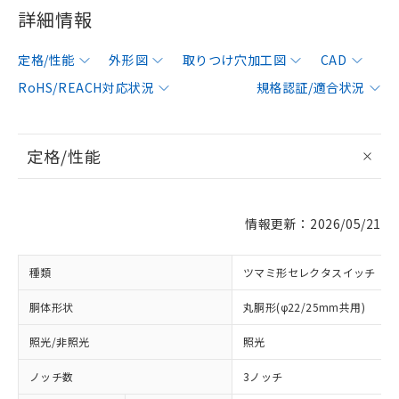
詳細情報
定格/性能
外形図
取りつけ穴加工図
CAD
RoHS/REACH対応状況
規格認証/適合状況
定格/性能
情報更新：2026/05/21
種類
ツマミ形セレクタスイッチ
胴体形状
丸胴形(φ22/25mm共用)
照光/非照光
照光
ノッチ数
3ノッチ