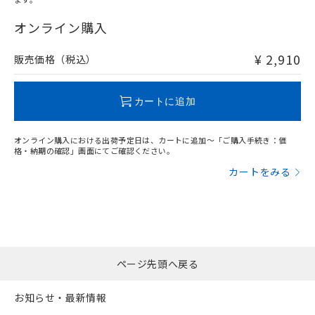
"対応済み"や非含有の記載がされた商品であっても、流通
在庫等で未対応品が混在する可能性があります。
オンライン購入
非含有品が必要な際は、弊社営業部門もしくは販売店へお
問い合わせください。
¥ 2,910
販売価格（税込）
この製品のRoHS/REACH対応状況ページへ
カートに追加
オンライン購入における出荷予定日は、カートに追加～「ご購入手続き：価
格・納期の確認」画面にてご確認ください。
カートをみる
ページ先頭へ戻る
お知らせ・最新情報