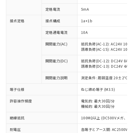
定格電流
5mA
※1 対応状況
接点定格
接点構成
1a+1b
定格通電電流
10A
対応済み：EU RoHS指令（10物質）の
非含有に対応した製品が提供可能な商品で
開閉能力(AC)
抵抗負荷(AC-12): AC24V 10A/A
す。
誘導負荷(AC-15): AC24V 10A/AC
対応予定：EU RoHS指令（10物質）の非含
ご利用条件
有に対応した製品に切り替える予定のある
開閉能力(DC)
抵抗負荷(DC-12): DC24V 8A/DC
商品です。
誘導負荷(DC-13): DC24V 4A/DC
対応予定なし：EU RoHS指令（10物質）の
以下の条件をお読みいただき、同意のうえ
非含有に非対応の商品で、対応品を出す予
開閉能力説明
測定条件: 周囲温度 20±2℃、
ご利用ください。
定はありません。
端子仕様
ねじ締め端子 (M3.5)
調査・確認中：EU RoHS指令（10物質）の
本サービスは、当社制御機器事業取扱
※1 中国RoHS○×表
非含有の対応状況を調査中または確認中の
商品の当社在庫状況および標準価格
許容操作頻度
電気的: 最大30回/分
商品です。
(税抜)を提供させていただくもので
機械的: 最大30回/分
「○」：最大均質材料含有率が中国RoHSの
非該当品：ライセンス料など無形物で、有
す。
基準値以下であることを示します。
害物質有無と関係のない商品です。
当社制御機器事業取扱商品の中には、
絶縁抵抗
100MΩ以上 (DC500Vメガ、
「×」：最大均質材料含有率が中国RoHSの
仕入先様の事情により、非含有部品として
本サービスの対象外となる商品もある
基準値を超えていることを示します。
いたものが、含有品と判明した場合などや
当社は、これら貴社製品のうち、外国
耐電圧
各端子とアース間: AC2500V 50/
ことをご了承ください。
「－」：未確認です。当社販売部門へお問