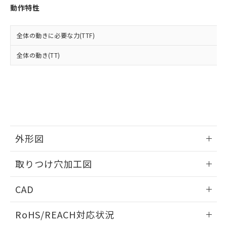
登録された部品リストについて、当社
動作特性
および当社の共同利用者が、当社の製
下記の非含有証明書をダウンロードするこ
品・サービスに関するお客様との取
とができます。
合意する
キャンセル
引・商談に必要な範囲で利用すること
全体の動きに必要な力(TTF)
をご了承ください。
EU RoHS指令（10物質）の非含有証明書
全体の動き(TT)
※当社の共同利用者とは、
"個人情報
51物質の非含有証明書（当社基準）
の共同利用に関して"
の「1.共同利
※本証明書は発行日時点で非含有を証明す
用者の範囲」に記載されている法人を
るもので、過去に遡って非含有を証明する
指します。
ものではありません。
また、RoHS指令のフタル酸エステル類４
物質の対応では、対応完了までの期間は出
荷製品に未対応品が混在することから備考
外形図
欄に対応日を記載しておりました。
既に当社にて対応品への在庫切替を完了
情報更新：2026/05/21
していることから、特段のことがない限
取りつけ穴加工図
り、2022年1月12日より割愛しておりま
す。
情報更新：2026/05/21
CAD
ログイン/会員登録いただくと、CADデータをダウンロー
RoHS/REACH対応状況
ドすることができます。