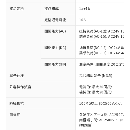
接点定格
接点構成
1a+1b
※1 対応状況
定格通電電流
10A
対応済み：EU RoHS指令（10物質）の
開閉能力(AC)
抵抗負荷(AC-12): AC24V 10A/A
非含有に対応した製品が提供可能な商品で
誘導負荷(AC-15): AC24V 10A/AC
す。
対応予定：EU RoHS指令（10物質）の非含
開閉能力(DC)
抵抗負荷(DC-12): DC24V 8A/DC
ご利用条件
有に対応した製品に切り替える予定のある
誘導負荷(DC-13): DC24V 4A/DC
商品です。
対応予定なし：EU RoHS指令（10物質）の
開閉能力説明
測定条件: 周囲温度 20±2℃、
以下の条件をお読みいただき、同意のうえ
非含有に非対応の商品で、対応品を出す予
ご利用ください。
端子仕様
ねじ締め端子 (M3.5)
定はありません。
調査・確認中：EU RoHS指令（10物質）の
本サービスは、当社制御機器事業取扱
※1 中国RoHS○×表
許容操作頻度
電気的: 最大30回/分
非含有の対応状況を調査中または確認中の
商品の当社在庫状況および標準価格
機械的: 最大30回/分
商品です。
(税抜)を提供させていただくもので
「○」：最大均質材料含有率が中国RoHSの
非該当品：ライセンス料など無形物で、有
す。
絶縁抵抗
100MΩ以上 (DC500Vメガ、
基準値以下であることを示します。
害物質有無と関係のない商品です。
当社制御機器事業取扱商品の中には、
「×」：最大均質材料含有率が中国RoHSの
仕入先様の事情により、非含有部品として
耐電圧
各端子とアース間: AC2500V 50/
本サービスの対象外となる商品もある
基準値を超えていることを示します。
いたものが、含有品と判明した場合などや
当社は、これら貴社製品のうち、外国
同極端子間: AC2500V 50/60
ことをご了承ください。
「－」：未確認です。当社販売部門へお問
むを得ず変更することがあります。
(初期値)
為替および外国貿易法に定める商品
在庫状況および標準価格照会結果は、
い合わせください。