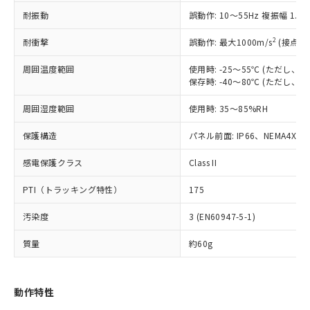
（以下｢規制貨物等」という）を輸出
記載している更新日時点での社内デー
耐振動
誤動作: 10～55Hz 複振幅 1.
*EU RoHS指令（10物質）：
または国外への提供する場合は、日本
記
タに基づき作成されるものであり、閲
説明
鉛(Pb) 1000ppm以下、 水銀(Hg) 1000ppm以下、 カド
*中国RoHS10物質の基準値 (GB/T26572)：
国政府の輸出許可(または役務取引許
号
覧された時点での実際の在庫および標
ミウム(Cd) 100ppm以下、
Pb(鉛) :1000ppm、 Hg(水銀) : 1000ppm、 Cd(カドミウ
2
耐衝撃
誤動作: 最大1000m/s
(接点開
可)を取得するなどの必要な手続きを
六価クロム(Cr(Ⅵ)) 1000ppm以下、ポリ臭化ビフェニル
ム) : 100ppm、
準価格とは異なる場合があることをご
類(PBB) 1000ppm以下、ポリ臭化ジフェニルエーテル類
Cr(Ⅵ)(六価クロム) : 1000ppm、 PBBs(ポリ臭化ビフェ
とります。
了承ください。
(PBDE) 1000ppm以下、フタル酸ビス(2-エチルヘキシ
周囲温度範囲
使用時: -25～55℃ (ただし
○
一定数以上の在庫あり
ニル類) : 1000ppm、 PBDEs(ポリ臭化ジフェニルエーテ
当社は規制貨物を破棄する場合は、完
ル) (DEHP)(別名：DOP) 1000ppm以下、フタル酸ブチ
正式な納期状況および標準価格はお客
ル類) : 1000ppm、
保存時: -40～80℃ (ただし
ルベンジル（BBP） 1000ppm以下、フタル酸ジブチル
全に破砕するなど、違法に輸出されな
DBP(フタル酸ジブチル) : 1000ppm、 DIBP(フタル酸ジ
様のお取引先、またはお客様担当のオ
（DBP） 1000ppm以下、フタル酸ジイソブチル
イソブチル) : 1000ppm、 BBP(フタル酸ブチルベンジ
△
一定数には満たないが在庫あり
いよう必要な手段を講じます。
周囲湿度範囲
使用時: 35～85%RH
ムロン制御機器販売店・当社販売員に
(DIBP) 1000ppm以下
ル) : 1000ppm、
当社は貴社製品を、核兵器、ミサイ
但し、RoHS指令で産業用監視および制御機器に対する
DEHP(フタル酸ビス(2-エチルヘキシル)) : 1000ppm
ご相談ください。
適用除外項目は除く。
ル、化学兵器、生物兵器またはその他
保護構造
パネル前面: IP66、NEMA4X, N
－
在庫なし(最新の在庫状況につ
オムロン制御機器販売店や当社販売拠
フタル酸エステル類の４物質については閾値を超える意
武器並びにこれらの製造装置等に一切
いては、お客様のお取引先、ま
図的な使用がないことを確認しています。
点は「
販売ネットワーク
」をご確認
※2 環境保護使用期限
感電保護クラス
Class II
使用いたしません。
たはお客様担当のオムロン制御
ください。
当社は、貴社製品を第三者に販売する
機器販売店・当社販売員にご確
在庫状況および標準価格結果を当社の
PTI（トラッキング特性）
175
※2 対応予定月
「ｅ」：有害物質（10物質）のすべてが基
場合は、上記1、2および3の内容を当
認ください)
事前の承諾なく第三者に漏洩または開
準値以下であることを示します。
該第三者に通知します。また当社は、
示しないようお願いします。
汚染度
3 (EN60947-5-1)
部品在庫の切り替え状況などにより、予定
「10」：通常の使用状況下において有害物
販売先および販売に係わる関係者が違
マイパーツ機能（部品リスト作成サー
空
受注生産機種、また在庫状況の
月が前後することがあります。
質が外部に漏えいし、環境に深刻な影響を
法に輸出するおそれがある場合は、取
ビス）をご利用いただくには、I-Web
白
情報を公開していない機種
質量
約60g
及ぼさない年数を意味します。
り引きをいたしません。
メンバーズにご登録されている必要が
「－」：未確認です。当社販売部門へお問
あります。
い合わせください。
お客様が当ウェブサイト上で当社にご
動作特性
※3 非含有証明書ダウンロード
登録された部品リストについて、当社