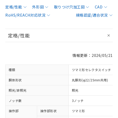
定格/性能
外形図
取りつけ穴加工図
CAD
RoHS/REACH対応状況
規格認証/適合状況
定格/性能
情報更新：2026/05/21
種類
ツマミ形セレクタスイッチ
胴体形状
丸胴形(φ22/25mm共用)
照光/非照光
照光
ノッチ数
3ノッチ
操作部
操作部形状
ツマミ形