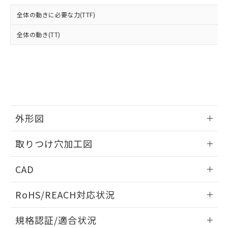
および当社の共同利用者が、当社の製
下記の非含有証明書をダウンロードするこ
品・サービスに関するお客様との取
全体の動きに必要な力(TTF)
とができます。
合意する
キャンセル
引・商談に必要な範囲で利用すること
をご了承ください。
全体の動き(TT)
EU RoHS指令（10物質）の非含有証明書
※当社の共同利用者とは、
"個人情報
51物質の非含有証明書（当社基準）
の共同利用に関して"
の「1.共同利
※本証明書は発行日時点で非含有を証明す
用者の範囲」に記載されている法人を
るもので、過去に遡って非含有を証明する
指します。
ものではありません。
また、RoHS指令のフタル酸エステル類４
物質の対応では、対応完了までの期間は出
荷製品に未対応品が混在することから備考
外形図
欄に対応日を記載しておりました。
情報更新：2026/05/21
既に当社にて対応品への在庫切替を完了
取りつけ穴加工図
していることから、特段のことがない限
り、2022年1月12日より割愛しておりま
情報更新：2026/05/21
CAD
す。
ログイン/会員登録いただくと、CADデータをダウンロー
RoHS/REACH対応状況
ドすることができます。
情報更新：2026/7/29
規格認証/適合状況