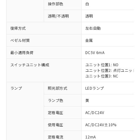
操作部色
白
透明/不透明
透明
復帰方式
左右自動
ベゼル材質
金属
最小適用負荷
DC5V 6mA
スイッチユニット構成
ユニット位置1: NO
ユニット位置2: 点灯ユニット
ユニット位置3: NC
ランプ
照光部方式
LEDランプ
ランプ色
黄
定格電圧
AC/DC24V
使用電圧
AC/DC24V±10%
定格電流
12mA