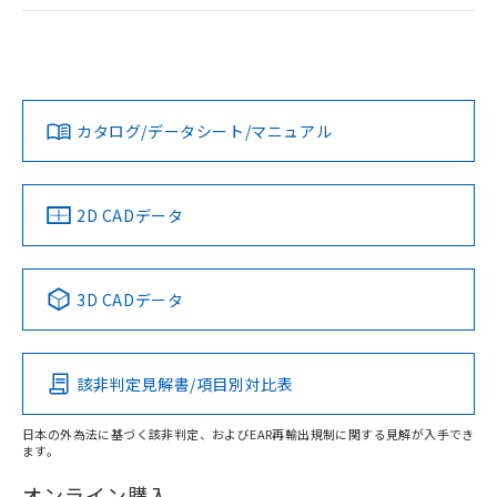
ログイン/会員登録
EU RoHS
注意事項・凡例
UL認証
CSA認証
CEマーキング
Yes
Yes
Yes
対応状況
対応予定月
※1
※2
ダウンロードデータをご利用いただく前に、以下を必ずお読
みください。
カタログ/データシート/マニュアル
対応済み
ソフトウェアの使用条件
LR型式承認
DNV型式承認
BV型式承認
KR型式承
（イギリス
（ノルウェー
（フランス
（韓国
船舶規格）
船舶規格）
船舶規格）
船舶規格
中国 RoHS
注意事項・凡例
2D CADデータ
No
No
No
No
中国 RoHS表
※1 ※2
3D CADデータ
この製品の規格認証/適合状況ページへ
Pb
Hg
Cd
Cr(VI)
その他の認証はこちらのページからご検索ください
該非判定見解書/項目別対比表
X
O
O
O
日本の外為法に基づく該非判定、およびEAR再輸出規制に関する見解が入手でき
ます。
"対応済み"や非含有の記載がされた商品であっても、流通
在庫等で未対応品が混在する可能性があります。
オンライン購入