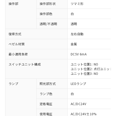
操作部
操作部形状
ツマミ形
操作部色
白
透明/不透明
透明
復帰方式
左右自動
ベゼル材質
金属
最小適用負荷
DC5V 6mA
スイッチユニット構成
ユニット位置1: NO
ユニット位置2: 点灯ユニット
ユニット位置3: NO
ランプ
照光部方式
LEDランプ
ランプ色
白
定格電圧
AC/DC24V
※1 対応状況
使用電圧
AC/DC24V±10%