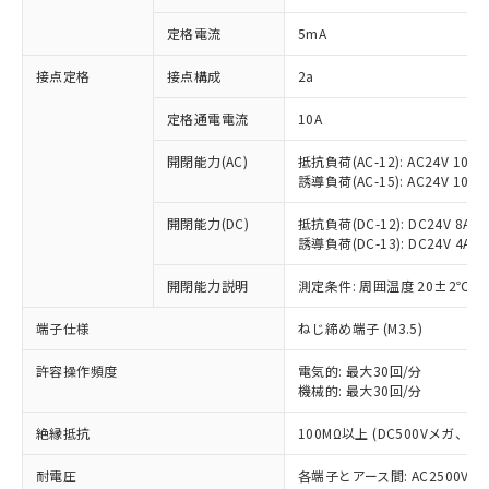
対応済み：EU RoHS指令（10物質）の
定格電流
5mA
非含有に対応した製品が提供可能な商品で
す。
接点定格
接点構成
2a
対応予定：EU RoHS指令（10物質）の非含
ご利用条件
有に対応した製品に切り替える予定のある
定格通電電流
10A
商品です。
対応予定なし：EU RoHS指令（10物質）の
開閉能力(AC)
抵抗負荷(AC-12): AC24V 10A/A
以下の条件をお読みいただき、同意のうえ
非含有に非対応の商品で、対応品を出す予
誘導負荷(AC-15): AC24V 10A/AC
ご利用ください。
定はありません。
調査・確認中：EU RoHS指令（10物質）の
開閉能力(DC)
抵抗負荷(DC-12): DC24V 8A/DC
本サービスは、当社制御機器事業取扱
※1 中国RoHS○×表
非含有の対応状況を調査中または確認中の
誘導負荷(DC-13): DC24V 4A/DC
商品の当社在庫状況および標準価格
商品です。
(税抜)を提供させていただくもので
「○」：最大均質材料含有率が中国RoHSの
開閉能力説明
測定条件: 周囲温度 20±2℃、
非該当品：ライセンス料など無形物で、有
す。
基準値以下であることを示します。
害物質有無と関係のない商品です。
当社制御機器事業取扱商品の中には、
端子仕様
ねじ締め端子 (M3.5)
「×」：最大均質材料含有率が中国RoHSの
仕入先様の事情により、非含有部品として
本サービスの対象外となる商品もある
基準値を超えていることを示します。
いたものが、含有品と判明した場合などや
当社は、これら貴社製品のうち、外国
ことをご了承ください。
許容操作頻度
電気的: 最大30回/分
「－」：未確認です。当社販売部門へお問
むを得ず変更することがあります。
為替および外国貿易法に定める商品
在庫状況および標準価格照会結果は、
機械的: 最大30回/分
い合わせください。
（以下｢規制貨物等」という）を輸出
記載している更新日時点での社内デー
*EU RoHS指令（10物質）：
または国外への提供する場合は、日本
絶縁抵抗
100MΩ以上 (DC500Vメガ、
記
タに基づき作成されるものであり、閲
説明
鉛(Pb) 1000ppm以下、 水銀(Hg) 1000ppm以下、 カド
*中国RoHS10物質の基準値 (GB/T26572)：
国政府の輸出許可(または役務取引許
号
覧された時点での実際の在庫および標
ミウム(Cd) 100ppm以下、
Pb(鉛) :1000ppm、 Hg(水銀) : 1000ppm、 Cd(カドミウ
可)を取得するなどの必要な手続きを
耐電圧
各端子とアース間: AC2500V 50/
六価クロム(Cr(Ⅵ)) 1000ppm以下、ポリ臭化ビフェニル
ム) : 100ppm、
準価格とは異なる場合があることをご