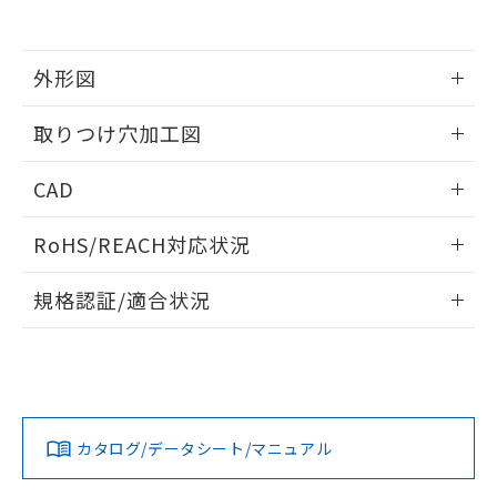
EU RoHS指令（10物質）の非含有証明書
※当社の共同利用者とは、
"個人情報
51物質の非含有証明書（当社基準）
の共同利用に関して"
の「1.共同利
※本証明書は発行日時点で非含有を証明す
用者の範囲」に記載されている法人を
るもので、過去に遡って非含有を証明する
外形図
指します。
ものではありません。
また、RoHS指令のフタル酸エステル類４
情報更新：2026/05/21
取りつけ穴加工図
物質の対応では、対応完了までの期間は出
荷製品に未対応品が混在することから備考
情報更新：2026/05/21
CAD
欄に対応日を記載しておりました。
既に当社にて対応品への在庫切替を完了
ログイン/会員登録いただくと、CADデータをダウンロー
していることから、特段のことがない限
RoHS/REACH対応状況
ドすることができます。
り、2022年1月12日より割愛しておりま
す。
情報更新：2026/7/29
規格認証/適合状況
ログイン/会員登録
EU RoHS
注意事項・凡例
UL認証
CSA認証
CEマーキング
Yes
Yes
Yes
対応状況
対応予定月
※1
※2
ダウンロードデータをご利用いただく前に、以下を必ずお読
みください。
カタログ/データシート/マニュアル
対応済み
ソフトウェアの使用条件
LR型式承認
DNV型式承認
BV型式承認
KR型式承