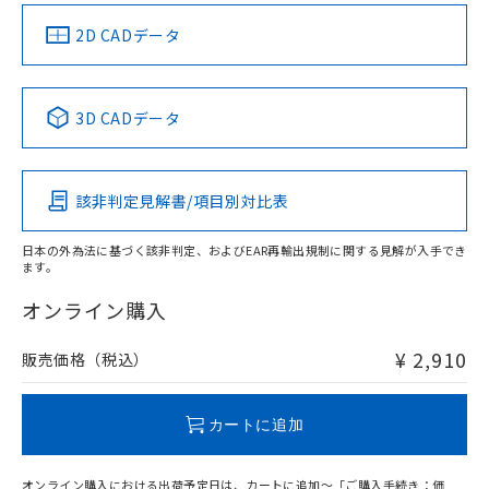
（イギリス
（ノルウェー
（フランス
（韓国
船舶規格）
船舶規格）
船舶規格）
船舶規格
中国 RoHS
注意事項・凡例
2D CADデータ
No
No
No
No
中国 RoHS表
※1 ※2
3D CADデータ
この製品の規格認証/適合状況ページへ
Pb
Hg
Cd
Cr(VI)
その他の認証はこちらのページからご検索ください
該非判定見解書/項目別対比表
X
O
O
O
日本の外為法に基づく該非判定、およびEAR再輸出規制に関する見解が入手でき
ます。
"対応済み"や非含有の記載がされた商品であっても、流通
在庫等で未対応品が混在する可能性があります。
オンライン購入
非含有品が必要な際は、弊社営業部門もしくは販売店へお
問い合わせください。
¥ 2,910
販売価格（税込）
この製品のRoHS/REACH対応状況ページへ
カートに追加
オンライン購入における出荷予定日は、カートに追加～「ご購入手続き：価