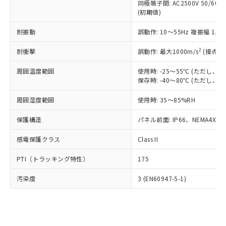
類(PBB) 1000ppm以下、ポリ臭化ジフェニルエーテル類
同極端子間: AC2500V 50/60
Cr(Ⅵ)(六価クロム) : 1000ppm、 PBBs(ポリ臭化ビフェ
とります。
了承ください。
(PBDE) 1000ppm以下、フタル酸ビス(2-エチルヘキシ
○
一定数以上の在庫あり
ニル類) : 1000ppm、 PBDEs(ポリ臭化ジフェニルエーテ
(初期値)
当社は規制貨物を破棄する場合は、完
ル) (DEHP)(別名：DOP) 1000ppm以下、フタル酸ブチ
正式な納期状況および標準価格はお客
ル類) : 1000ppm、
ルベンジル（BBP） 1000ppm以下、フタル酸ジブチル
全に破砕するなど、違法に輸出されな
DBP(フタル酸ジブチル) : 1000ppm、 DIBP(フタル酸ジ
様のお取引先、またはお客様担当のオ
耐振動
誤動作: 10～55Hz 複振幅 1.
（DBP） 1000ppm以下、フタル酸ジイソブチル
イソブチル) : 1000ppm、 BBP(フタル酸ブチルベンジ
△
一定数には満たないが在庫あり
いよう必要な手段を講じます。
ムロン制御機器販売店・当社販売員に
(DIBP) 1000ppm以下
ル) : 1000ppm、
当社は貴社製品を、核兵器、ミサイ
但し、RoHS指令で産業用監視および制御機器に対する
DEHP(フタル酸ビス(2-エチルヘキシル)) : 1000ppm
ご相談ください。
2
耐衝撃
誤動作: 最大1000m/s
(接点開
適用除外項目は除く。
ル、化学兵器、生物兵器またはその他
－
在庫なし(最新の在庫状況につ
オムロン制御機器販売店や当社販売拠
フタル酸エステル類の４物質については閾値を超える意
武器並びにこれらの製造装置等に一切
いては、お客様のお取引先、ま
図的な使用がないことを確認しています。
点は「
販売ネットワーク
」をご確認
周囲温度範囲
使用時: -25～55℃ (ただし
※2 環境保護使用期限
使用いたしません。
たはお客様担当のオムロン制御
保存時: -40～80℃ (ただし
ください。
当社は、貴社製品を第三者に販売する
機器販売店・当社販売員にご確
在庫状況および標準価格結果を当社の
※2 対応予定月
「ｅ」：有害物質（10物質）のすべてが基
場合は、上記1、2および3の内容を当
周囲湿度範囲
使用時: 35～85%RH
認ください)
事前の承諾なく第三者に漏洩または開
準値以下であることを示します。
該第三者に通知します。また当社は、
示しないようお願いします。
部品在庫の切り替え状況などにより、予定
「10」：通常の使用状況下において有害物
保護構造
パネル前面: IP66、NEMA4X, N
販売先および販売に係わる関係者が違
マイパーツ機能（部品リスト作成サー
空
受注生産機種、また在庫状況の
月が前後することがあります。
質が外部に漏えいし、環境に深刻な影響を
法に輸出するおそれがある場合は、取
ビス）をご利用いただくには、I-Web
白
情報を公開していない機種
感電保護クラス
Class II
及ぼさない年数を意味します。
り引きをいたしません。
メンバーズにご登録されている必要が
「－」：未確認です。当社販売部門へお問
あります。
PTI（トラッキング特性）
175
い合わせください。
お客様が当ウェブサイト上で当社にご
※3 非含有証明書ダウンロード
登録された部品リストについて、当社
汚染度
3 (EN60947-5-1)
および当社の共同利用者が、当社の製
下記の非含有証明書をダウンロードするこ
品・サービスに関するお客様との取
とができます。
合意する
キャンセル
引・商談に必要な範囲で利用すること
をご了承ください。