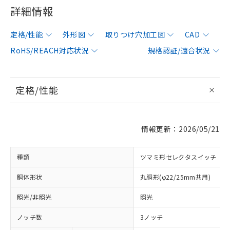
詳細情報
定格/性能
外形図
取りつけ穴加工図
CAD
RoHS/REACH対応状況
規格認証/適合状況
定格/性能
情報更新：2026/05/21
種類
ツマミ形セレクタスイッチ
胴体形状
丸胴形(φ22/25mm共用)
照光/非照光
照光
ノッチ数
3ノッチ