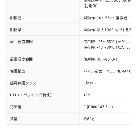
同極端子間: AC2500V 50/60
為替および外国貿易法に定める商品
在庫状況および標準価格照会結果は、
い合わせください。
(初期値)
（以下｢規制貨物等」という）を輸出
記載している更新日時点での社内デー
*EU RoHS指令（10物質）：
または国外への提供する場合は、日本
記
タに基づき作成されるものであり、閲
説明
鉛(Pb) 1000ppm以下、 水銀(Hg) 1000ppm以下、 カド
耐振動
誤動作: 10～55Hz 複振幅 1.
*中国RoHS10物質の基準値 (GB/T26572)：
国政府の輸出許可(または役務取引許
号
覧された時点での実際の在庫および標
ミウム(Cd) 100ppm以下、
Pb(鉛) :1000ppm、 Hg(水銀) : 1000ppm、 Cd(カドミウ
可)を取得するなどの必要な手続きを
六価クロム(Cr(Ⅵ)) 1000ppm以下、ポリ臭化ビフェニル
ム) : 100ppm、
準価格とは異なる場合があることをご
2
耐衝撃
誤動作: 最大1000m/s
(接点開
類(PBB) 1000ppm以下、ポリ臭化ジフェニルエーテル類
Cr(Ⅵ)(六価クロム) : 1000ppm、 PBBs(ポリ臭化ビフェ
とります。
了承ください。
(PBDE) 1000ppm以下、フタル酸ビス(2-エチルヘキシ
○
一定数以上の在庫あり
ニル類) : 1000ppm、 PBDEs(ポリ臭化ジフェニルエーテ
当社は規制貨物を破棄する場合は、完
ル) (DEHP)(別名：DOP) 1000ppm以下、フタル酸ブチ
正式な納期状況および標準価格はお客
ル類) : 1000ppm、
周囲温度範囲
使用時: -25～55℃ (ただし
ルベンジル（BBP） 1000ppm以下、フタル酸ジブチル
全に破砕するなど、違法に輸出されな
DBP(フタル酸ジブチル) : 1000ppm、 DIBP(フタル酸ジ
保存時: -40～80℃ (ただし
様のお取引先、またはお客様担当のオ
（DBP） 1000ppm以下、フタル酸ジイソブチル
イソブチル) : 1000ppm、 BBP(フタル酸ブチルベンジ
△
一定数には満たないが在庫あり
いよう必要な手段を講じます。
ムロン制御機器販売店・当社販売員に
(DIBP) 1000ppm以下
ル) : 1000ppm、
当社は貴社製品を、核兵器、ミサイ
但し、RoHS指令で産業用監視および制御機器に対する
周囲湿度範囲
使用時: 35～85%RH
DEHP(フタル酸ビス(2-エチルヘキシル)) : 1000ppm
ご相談ください。
適用除外項目は除く。
ル、化学兵器、生物兵器またはその他
－
在庫なし(最新の在庫状況につ
オムロン制御機器販売店や当社販売拠
フタル酸エステル類の４物質については閾値を超える意
保護構造
パネル前面: IP66、NEMA4X, N
武器並びにこれらの製造装置等に一切
いては、お客様のお取引先、ま
図的な使用がないことを確認しています。
点は「
販売ネットワーク
」をご確認
※2 環境保護使用期限
使用いたしません。
たはお客様担当のオムロン制御
ください。
感電保護クラス
Class II
当社は、貴社製品を第三者に販売する
機器販売店・当社販売員にご確
在庫状況および標準価格結果を当社の
※2 対応予定月
「ｅ」：有害物質（10物質）のすべてが基
場合は、上記1、2および3の内容を当
認ください)
事前の承諾なく第三者に漏洩または開
PTI（トラッキング特性）
175
準値以下であることを示します。
該第三者に通知します。また当社は、
示しないようお願いします。
部品在庫の切り替え状況などにより、予定
「10」：通常の使用状況下において有害物
販売先および販売に係わる関係者が違
マイパーツ機能（部品リスト作成サー
空
受注生産機種、また在庫状況の
汚染度
3 (EN60947-5-1)
月が前後することがあります。
質が外部に漏えいし、環境に深刻な影響を
法に輸出するおそれがある場合は、取
ビス）をご利用いただくには、I-Web
白
情報を公開していない機種
及ぼさない年数を意味します。
り引きをいたしません。
メンバーズにご登録されている必要が
質量
約60g
「－」：未確認です。当社販売部門へお問
あります。
い合わせください。
お客様が当ウェブサイト上で当社にご
※3 非含有証明書ダウンロード