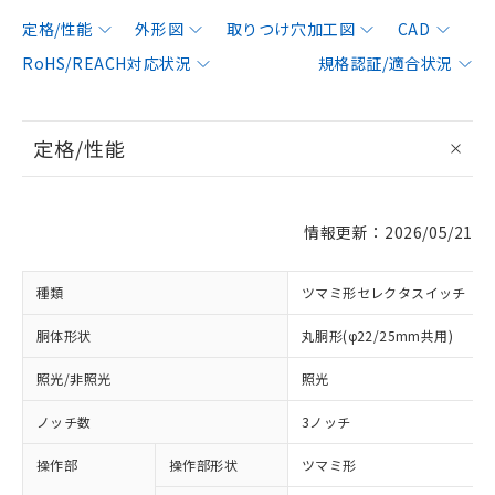
定格/性能
外形図
取りつけ穴加工図
CAD
RoHS/REACH対応状況
規格認証/適合状況
定格/性能
情報更新：2026/05/21
種類
ツマミ形セレクタスイッチ
胴体形状
丸胴形(φ22/25mm共用)
照光/非照光
照光
ノッチ数
3ノッチ
操作部
操作部形状
ツマミ形