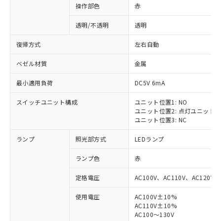
操作部色
赤
透明/不透明
透明
復帰方式
左右自動
ベゼル材質
金属
最小適用負荷
DC5V 6mA
スイッチユニット構成
ユニット位置1: NO
ユニット位置2: 点灯ユニット
ユニット位置3: NC
ランプ
照光部方式
LEDランプ
ランプ色
赤
定格電圧
AC100V、AC110V、AC120V
使用電圧
AC100V±10%
AC110V±10%
AC100～130V