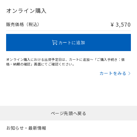
"対応済み"や非含有の記載がされた商品であっても、流通
在庫等で未対応品が混在する可能性があります。
オンライン購入
非含有品が必要な際は、弊社営業部門もしくは販売店へお
問い合わせください。
¥ 3,570
販売価格（税込）
この製品のRoHS/REACH対応状況ページへ
カートに追加
オンライン購入における出荷予定日は、カートに追加～「ご購入手続き：価
格・納期の確認」画面にてご確認ください。
カートをみる
ページ先頭へ戻る
お知らせ・最新情報