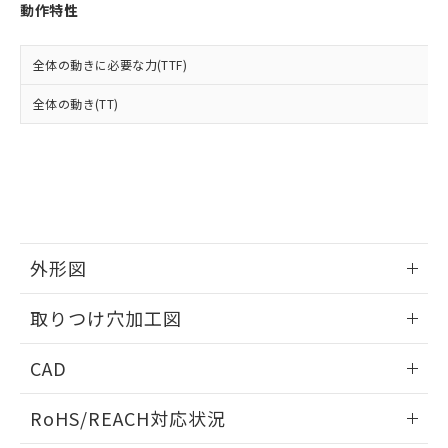
登録された部品リストについて、当社
動作特性
および当社の共同利用者が、当社の製
下記の非含有証明書をダウンロードするこ
品・サービスに関するお客様との取
とができます。
合意する
キャンセル
引・商談に必要な範囲で利用すること
全体の動きに必要な力(TTF)
をご了承ください。
EU RoHS指令（10物質）の非含有証明書
全体の動き(TT)
※当社の共同利用者とは、
"個人情報
51物質の非含有証明書（当社基準）
の共同利用に関して"
の「1.共同利
※本証明書は発行日時点で非含有を証明す
用者の範囲」に記載されている法人を
るもので、過去に遡って非含有を証明する
指します。
ものではありません。
また、RoHS指令のフタル酸エステル類４
物質の対応では、対応完了までの期間は出
荷製品に未対応品が混在することから備考
外形図
欄に対応日を記載しておりました。
既に当社にて対応品への在庫切替を完了
情報更新：2026/05/21
していることから、特段のことがない限
取りつけ穴加工図
り、2022年1月12日より割愛しておりま
す。
情報更新：2026/05/21
CAD
ログイン/会員登録いただくと、CADデータをダウンロー
RoHS/REACH対応状況
ドすることができます。