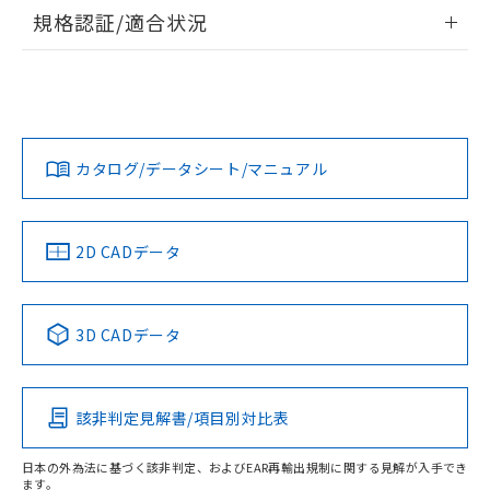
情報更新：2026/7/29
規格認証/適合状況
ログイン/会員登録
EU RoHS
注意事項・凡例
A22NW-3MB-TRA-P102-RDについての規格認証/適合状況に
ついては、「カスタマーサポートセンタ お客様相談室」また
は貴社担当オムロン営業員または販売店にお問い合わせくだ
対応状況
対応予定月
※1
※2
さい。
ダウンロードデータをご利用いただく前に、以下を必ずお読
みください。
カタログ/データシート/マニュアル
対応済み
ソフトウェアの使用条件
お問い合わせ
中国 RoHS
注意事項・凡例
2D CADデータ
中国 RoHS表
※1 ※2
3D CADデータ
Pb
Hg
Cd
Cr(VI)
該非判定見解書/項目別対比表
O
O
O
O
日本の外為法に基づく該非判定、およびEAR再輸出規制に関する見解が入手でき
ます。