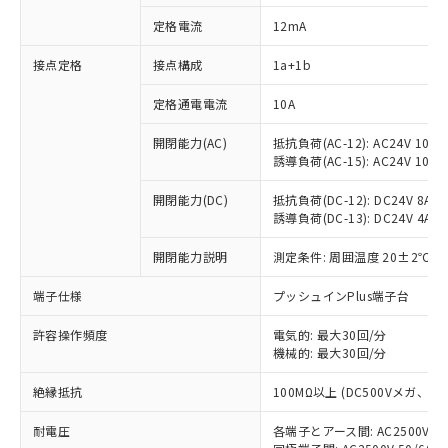
定格電流
12mA
接点定格
接点構成
1a+1b
※1 対応状況
定格通電電流
10A
対応済み：EU RoHS指令（10物質）の
非含有に対応した製品が提供可能な商品で
開閉能力(AC)
抵抗負荷(AC-12): AC24V 10A/A
す。
誘導負荷(AC-15): AC24V 10A/AC
対応予定：EU RoHS指令（10物質）の非含
ご利用条件
有に対応した製品に切り替える予定のある
開閉能力(DC)
抵抗負荷(DC-12): DC24V 8A/DC
商品です。
誘導負荷(DC-13): DC24V 4A/DC
対応予定なし：EU RoHS指令（10物質）の
以下の条件をお読みいただき、同意のうえ
開閉能力説明
測定条件: 周囲温度 20±2℃、
非含有に非対応の商品で、対応品を出す予
ご利用ください。
定はありません。
端子仕様
プッシュインPlus端子台
調査・確認中：EU RoHS指令（10物質）の
本サービスは、当社制御機器事業取扱
※1 中国RoHS○×表
非含有の対応状況を調査中または確認中の
商品の当社在庫状況および標準価格
許容操作頻度
電気的: 最大30回/分
商品です。
(税抜)を提供させていただくもので
機械的: 最大30回/分
「○」：最大均質材料含有率が中国RoHSの
非該当品：ライセンス料など無形物で、有
す。
基準値以下であることを示します。
害物質有無と関係のない商品です。
絶縁抵抗
100MΩ以上 (DC500Vメガ、
当社制御機器事業取扱商品の中には、
「×」：最大均質材料含有率が中国RoHSの
仕入先様の事情により、非含有部品として
本サービスの対象外となる商品もある
基準値を超えていることを示します。
いたものが、含有品と判明した場合などや
当社は、これら貴社製品のうち、外国
耐電圧
各端子とアース間: AC2500V 50/
ことをご了承ください。
「－」：未確認です。当社販売部門へお問
むを得ず変更することがあります。