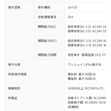
接点定格
接点構成
1a+1b
※1 対応状況
定格通電電流
10A
対応済み：EU RoHS指令（10物質）の
開閉能力(AC)
抵抗負荷(AC-12): AC24V 10A/A
非含有に対応した製品が提供可能な商品で
誘導負荷(AC-15): AC24V 10A/AC
す。
対応予定：EU RoHS指令（10物質）の非含
開閉能力(DC)
抵抗負荷(DC-12): DC24V 8A/DC
ご利用条件
有に対応した製品に切り替える予定のある
誘導負荷(DC-13): DC24V 4A/DC
商品です。
対応予定なし：EU RoHS指令（10物質）の
開閉能力説明
測定条件: 周囲温度 20±2℃、
以下の条件をお読みいただき、同意のうえ
非含有に非対応の商品で、対応品を出す予
ご利用ください。
端子仕様
プッシュインPlus端子台
定はありません。
調査・確認中：EU RoHS指令（10物質）の
本サービスは、当社制御機器事業取扱
※1 中国RoHS○×表
許容操作頻度
電気的: 最大30回/分
非含有の対応状況を調査中または確認中の
商品の当社在庫状況および標準価格
機械的: 最大30回/分
商品です。
(税抜)を提供させていただくもので
「○」：最大均質材料含有率が中国RoHSの
非該当品：ライセンス料など無形物で、有
す。
絶縁抵抗
100MΩ以上 (DC500Vメガ、
基準値以下であることを示します。
害物質有無と関係のない商品です。
当社制御機器事業取扱商品の中には、
「×」：最大均質材料含有率が中国RoHSの
仕入先様の事情により、非含有部品として
耐電圧
各端子とアース間: AC2500V 50/
本サービスの対象外となる商品もある
基準値を超えていることを示します。
いたものが、含有品と判明した場合などや
当社は、これら貴社製品のうち、外国
同極端子間: AC2500V 50/60
ことをご了承ください。
「－」：未確認です。当社販売部門へお問
むを得ず変更することがあります。
(初期値)
為替および外国貿易法に定める商品
在庫状況および標準価格照会結果は、
い合わせください。