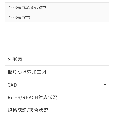
および当社の共同利用者が、当社の製
下記の非含有証明書をダウンロードするこ
品・サービスに関するお客様との取
全体の動きに必要な力(TTF)
とができます。
合意する
キャンセル
引・商談に必要な範囲で利用すること
をご了承ください。
全体の動き(TT)
EU RoHS指令（10物質）の非含有証明書
※当社の共同利用者とは、
"個人情報
51物質の非含有証明書（当社基準）
の共同利用に関して"
の「1.共同利
※本証明書は発行日時点で非含有を証明す
用者の範囲」に記載されている法人を
るもので、過去に遡って非含有を証明する
指します。
ものではありません。
また、RoHS指令のフタル酸エステル類４
物質の対応では、対応完了までの期間は出
荷製品に未対応品が混在することから備考
外形図
欄に対応日を記載しておりました。
情報更新：2026/05/21
既に当社にて対応品への在庫切替を完了
取りつけ穴加工図
していることから、特段のことがない限
り、2022年1月12日より割愛しておりま
情報更新：2026/05/21
CAD
す。
ログイン/会員登録いただくと、CADデータをダウンロー
RoHS/REACH対応状況
ドすることができます。
情報更新：2026/7/29
規格認証/適合状況