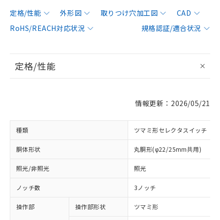
定格/性能
外形図
取りつけ穴加工図
CAD
RoHS/REACH対応状況
規格認証/適合状況
定格/性能
情報更新：2026/05/21
種類
ツマミ形セレクタスイッチ
胴体形状
丸胴形(φ22/25mm共用)
照光/非照光
照光
ノッチ数
3ノッチ
操作部
操作部形状
ツマミ形