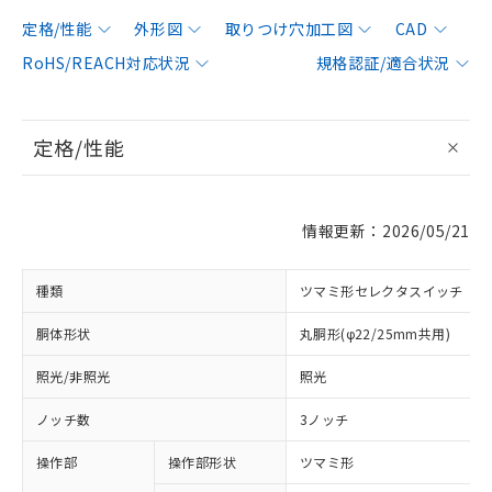
定格/性能
外形図
取りつけ穴加工図
CAD
RoHS/REACH対応状況
規格認証/適合状況
定格/性能
情報更新：2026/05/21
種類
ツマミ形セレクタスイッチ
胴体形状
丸胴形(φ22/25mm共用)
照光/非照光
照光
ノッチ数
3ノッチ
操作部
操作部形状
ツマミ形