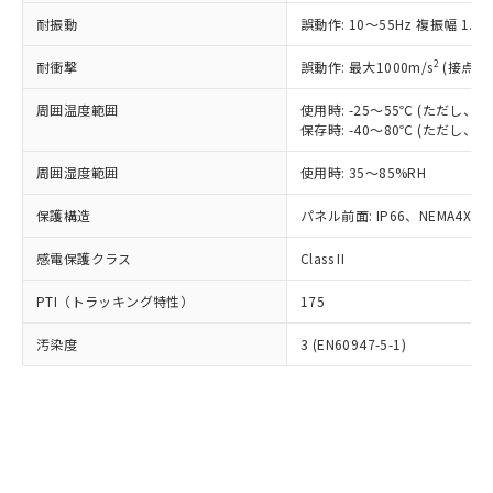
○
一定数以上の在庫あり
ニル類) : 1000ppm、 PBDEs(ポリ臭化ジフェニルエーテ
当社は規制貨物を破棄する場合は、完
ル) (DEHP)(別名：DOP) 1000ppm以下、フタル酸ブチ
正式な納期状況および標準価格はお客
ル類) : 1000ppm、
耐振動
誤動作: 10～55Hz 複振幅 1.
ルベンジル（BBP） 1000ppm以下、フタル酸ジブチル
全に破砕するなど、違法に輸出されな
DBP(フタル酸ジブチル) : 1000ppm、 DIBP(フタル酸ジ
様のお取引先、またはお客様担当のオ
（DBP） 1000ppm以下、フタル酸ジイソブチル
イソブチル) : 1000ppm、 BBP(フタル酸ブチルベンジ
△
一定数には満たないが在庫あり
いよう必要な手段を講じます。
ムロン制御機器販売店・当社販売員に
(DIBP) 1000ppm以下
2
耐衝撃
ル) : 1000ppm、
誤動作: 最大1000m/s
(接点開
当社は貴社製品を、核兵器、ミサイ
但し、RoHS指令で産業用監視および制御機器に対する
DEHP(フタル酸ビス(2-エチルヘキシル)) : 1000ppm
ご相談ください。
適用除外項目は除く。
ル、化学兵器、生物兵器またはその他
－
在庫なし(最新の在庫状況につ
オムロン制御機器販売店や当社販売拠
周囲温度範囲
使用時: -25～55℃ (ただし
フタル酸エステル類の４物質については閾値を超える意
武器並びにこれらの製造装置等に一切
いては、お客様のお取引先、ま
図的な使用がないことを確認しています。
保存時: -40～80℃ (ただし
点は「
販売ネットワーク
」をご確認
※2 環境保護使用期限
使用いたしません。
たはお客様担当のオムロン制御
ください。
当社は、貴社製品を第三者に販売する
周囲湿度範囲
使用時: 35～85%RH
機器販売店・当社販売員にご確
在庫状況および標準価格結果を当社の
※2 対応予定月
「ｅ」：有害物質（10物質）のすべてが基
場合は、上記1、2および3の内容を当
認ください)
事前の承諾なく第三者に漏洩または開
準値以下であることを示します。
保護構造
パネル前面: IP66、NEMA4X, N
該第三者に通知します。また当社は、
示しないようお願いします。
部品在庫の切り替え状況などにより、予定
「10」：通常の使用状況下において有害物
販売先および販売に係わる関係者が違
マイパーツ機能（部品リスト作成サー
空
受注生産機種、また在庫状況の
感電保護クラス
Class II
月が前後することがあります。
質が外部に漏えいし、環境に深刻な影響を
法に輸出するおそれがある場合は、取
ビス）をご利用いただくには、I-Web
白
情報を公開していない機種
及ぼさない年数を意味します。
り引きをいたしません。
メンバーズにご登録されている必要が
PTI（トラッキング特性）
175
「－」：未確認です。当社販売部門へお問
あります。
い合わせください。
お客様が当ウェブサイト上で当社にご
汚染度
3 (EN60947-5-1)
※3 非含有証明書ダウンロード
登録された部品リストについて、当社
および当社の共同利用者が、当社の製
下記の非含有証明書をダウンロードするこ
品・サービスに関するお客様との取
とができます。
合意する
キャンセル
引・商談に必要な範囲で利用すること
をご了承ください。
EU RoHS指令（10物質）の非含有証明書
※当社の共同利用者とは、
"個人情報