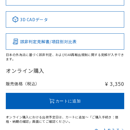
中国 RoHS表
※1 ※2
3D CADデータ
Pb
Hg
Cd
Cr(VI)
該非判定見解書/項目別対比表
X
O
O
O
日本の外為法に基づく該非判定、およびEAR再輸出規制に関する見解が入手でき
ます。
"対応済み"や非含有の記載がされた商品であっても、流通
在庫等で未対応品が混在する可能性があります。
オンライン購入
非含有品が必要な際は、弊社営業部門もしくは販売店へお
問い合わせください。
¥ 3,350
販売価格（税込）
この製品のRoHS/REACH対応状況ページへ
カートに追加
オンライン購入における出荷予定日は、カートに追加～「ご購入手続き：価
格・納期の確認」画面にてご確認ください。