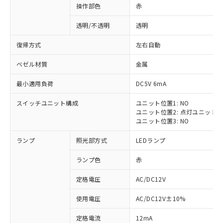
操作部色
赤
透明/不透明
透明
復帰方式
左右自動
ベゼル材質
金属
最小適用負荷
DC5V 6mA
スイッチユニット構成
ユニット位置1: NO
ユニット位置2: 点灯ユニット
ユニット位置3: NO
ランプ
照光部方式
LEDランプ
ランプ色
赤
定格電圧
AC/DC12V
※1 対応状況
使用電圧
AC/DC12V±10%
定格電流
12mA
対応済み：EU RoHS指令（10物質）の