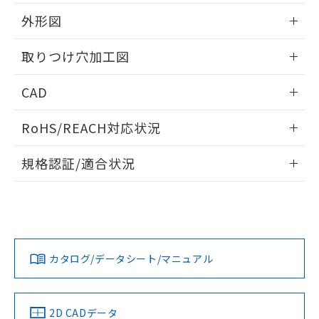
51物質の非含有証明書（当社基準）
の共同利用に関して"
の「1.共同利
※本証明書は発行日時点で非含有を証明す
外形図
用者の範囲」に記載されている法人を
るもので、過去に遡って非含有を証明する
指します。
ものではありません。
情報更新：2026/05/21
取りつけ穴加工図
また、RoHS指令のフタル酸エステル類４
物質の対応では、対応完了までの期間は出
情報更新：2026/05/21
CAD
荷製品に未対応品が混在することから備考
欄に対応日を記載しておりました。
ログイン/会員登録いただくと、CADデータをダウンロー
既に当社にて対応品への在庫切替を完了
RoHS/REACH対応状況
ドすることができます。
していることから、特段のことがない限
り、2022年1月12日より割愛しておりま
情報更新：2026/7/29
規格認証/適合状況
す。
ログイン/会員登録
EU RoHS
注意事項・凡例
A22NW-3MB-TRA-P101-RBについての規格認証/適合状況に
ついては、「カスタマーサポートセンタ お客様相談室」また
は貴社担当オムロン営業員または販売店にお問い合わせくだ
対応状況
対応予定月
※1
※2
さい。
ダウンロードデータをご利用いただく前に、以下を必ずお読
みください。
カタログ/データシート/マニュアル
対応済み
ソフトウェアの使用条件
お問い合わせ
中国 RoHS
注意事項・凡例
2D CADデータ