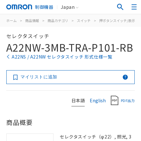
制御機器
Japan
ホーム
>
商品情報
>
商品カテゴリ
>
スイッチ
>
押ボタンスイッチ/表示灯
セレクタスイッチ
A22NW-3MB-TRA-P101-RB
A22NS / A22NW セレクタスイッチ 形式仕様一覧
マイリストに追加
日本語
English
PDF出力
商品概要
セレクタスイッチ（φ22）, 照光, 3