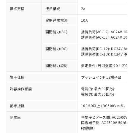
非含有に対応した製品が提供可能な商品で
接点定格
接点構成
2a
す。
対応予定：EU RoHS指令（10物質）の非含
ご利用条件
定格通電電流
10A
有に対応した製品に切り替える予定のある
商品です。
開閉能力(AC)
抵抗負荷(AC-12): AC24V 10A/A
対応予定なし：EU RoHS指令（10物質）の
誘導負荷(AC-15): AC24V 10A/AC
以下の条件をお読みいただき、同意のうえ
非含有に非対応の商品で、対応品を出す予
ご利用ください。
定はありません。
開閉能力(DC)
抵抗負荷(DC-12): DC24V 8A/DC
調査・確認中：EU RoHS指令（10物質）の
誘導負荷(DC-13): DC24V 4A/DC
本サービスは、当社制御機器事業取扱
※1 中国RoHS○×表
非含有の対応状況を調査中または確認中の
商品の当社在庫状況および標準価格
開閉能力説明
測定条件: 周囲温度 20±2℃、
商品です。
(税抜)を提供させていただくもので
「○」：最大均質材料含有率が中国RoHSの
非該当品：ライセンス料など無形物で、有
す。
端子仕様
プッシュインPlus端子台
基準値以下であることを示します。
害物質有無と関係のない商品です。
当社制御機器事業取扱商品の中には、
「×」：最大均質材料含有率が中国RoHSの
仕入先様の事情により、非含有部品として
本サービスの対象外となる商品もある
許容操作頻度
電気的: 最大30回/分
基準値を超えていることを示します。
いたものが、含有品と判明した場合などや
当社は、これら貴社製品のうち、外国
ことをご了承ください。
機械的: 最大30回/分
「－」：未確認です。当社販売部門へお問
むを得ず変更することがあります。
為替および外国貿易法に定める商品
在庫状況および標準価格照会結果は、
い合わせください。
（以下｢規制貨物等」という）を輸出
絶縁抵抗
100MΩ以上 (DC500Vメガ、
記載している更新日時点での社内デー
*EU RoHS指令（10物質）：
または国外への提供する場合は、日本
記
タに基づき作成されるものであり、閲
説明
鉛(Pb) 1000ppm以下、 水銀(Hg) 1000ppm以下、 カド
*中国RoHS10物質の基準値 (GB/T26572)：
国政府の輸出許可(または役務取引許
耐電圧
各端子とアース間: AC2500V 50/
号
覧された時点での実際の在庫および標
ミウム(Cd) 100ppm以下、
Pb(鉛) :1000ppm、 Hg(水銀) : 1000ppm、 Cd(カドミウ
同極端子間: AC2500V 50/60
可)を取得するなどの必要な手続きを
六価クロム(Cr(Ⅵ)) 1000ppm以下、ポリ臭化ビフェニル
ム) : 100ppm、
準価格とは異なる場合があることをご
類(PBB) 1000ppm以下、ポリ臭化ジフェニルエーテル類
(初期値)
Cr(Ⅵ)(六価クロム) : 1000ppm、 PBBs(ポリ臭化ビフェ
とります。
了承ください。
(PBDE) 1000ppm以下、フタル酸ビス(2-エチルヘキシ