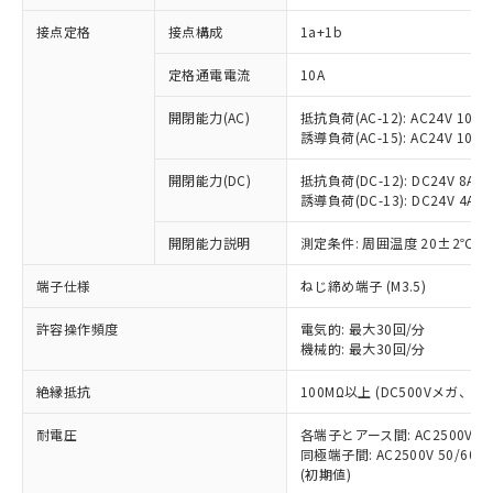
接点定格
接点構成
1a+1b
※1 対応状況
定格通電電流
10A
対応済み：EU RoHS指令（10物質）の
開閉能力(AC)
抵抗負荷(AC-12): AC24V 10A/A
非含有に対応した製品が提供可能な商品で
誘導負荷(AC-15): AC24V 10A/AC
す。
対応予定：EU RoHS指令（10物質）の非含
開閉能力(DC)
抵抗負荷(DC-12): DC24V 8A/DC
ご利用条件
有に対応した製品に切り替える予定のある
誘導負荷(DC-13): DC24V 4A/DC
商品です。
対応予定なし：EU RoHS指令（10物質）の
開閉能力説明
測定条件: 周囲温度 20±2℃、
以下の条件をお読みいただき、同意のうえ
非含有に非対応の商品で、対応品を出す予
ご利用ください。
端子仕様
ねじ締め端子 (M3.5)
定はありません。
調査・確認中：EU RoHS指令（10物質）の
本サービスは、当社制御機器事業取扱
※1 中国RoHS○×表
許容操作頻度
電気的: 最大30回/分
非含有の対応状況を調査中または確認中の
商品の当社在庫状況および標準価格
機械的: 最大30回/分
商品です。
(税抜)を提供させていただくもので
「○」：最大均質材料含有率が中国RoHSの
非該当品：ライセンス料など無形物で、有
す。
絶縁抵抗
100MΩ以上 (DC500Vメガ、
基準値以下であることを示します。
害物質有無と関係のない商品です。
当社制御機器事業取扱商品の中には、
「×」：最大均質材料含有率が中国RoHSの
仕入先様の事情により、非含有部品として
耐電圧
各端子とアース間: AC2500V 50/
本サービスの対象外となる商品もある
基準値を超えていることを示します。
いたものが、含有品と判明した場合などや
当社は、これら貴社製品のうち、外国
同極端子間: AC2500V 50/60
ことをご了承ください。
「－」：未確認です。当社販売部門へお問
むを得ず変更することがあります。
(初期値)
為替および外国貿易法に定める商品
在庫状況および標準価格照会結果は、
い合わせください。