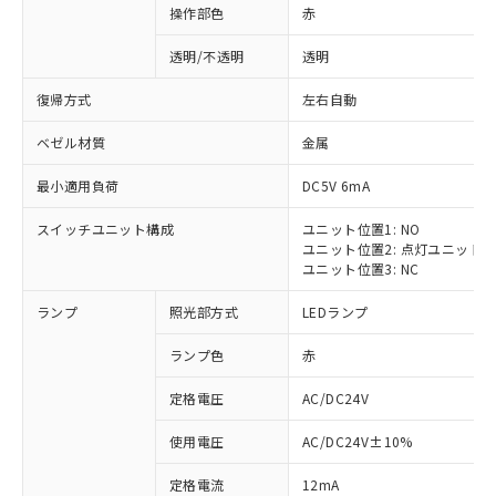
操作部色
赤
透明/不透明
透明
復帰方式
左右自動
ベゼル材質
金属
最小適用負荷
DC5V 6mA
スイッチユニット構成
ユニット位置1: NO
ユニット位置2: 点灯ユニット
ユニット位置3: NC
ランプ
照光部方式
LEDランプ
ランプ色
赤
定格電圧
AC/DC24V
使用電圧
AC/DC24V±10%
定格電流
12mA