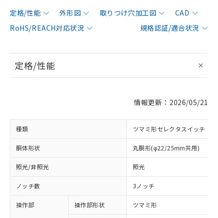
定格/性能
外形図
取りつけ穴加工図
CAD
RoHS/REACH対応状況
規格認証/適合状況
定格/性能
情報更新：2026/05/21
種類
ツマミ形セレクタスイッチ
胴体形状
丸胴形(φ22/25mm共用)
照光/非照光
照光
ノッチ数
3ノッチ
操作部
操作部形状
ツマミ形