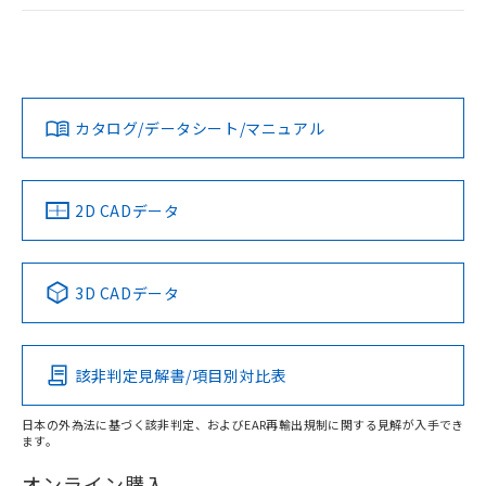
ログイン/会員登録
EU RoHS
注意事項・凡例
UL認証
CSA認証
CEマーキング
Yes
Yes
Yes
対応状況
対応予定月
※1
※2
ダウンロードデータをご利用いただく前に、以下を必ずお読
みください。
カタログ/データシート/マニュアル
対応済み
ソフトウェアの使用条件
LR型式承認
DNV型式承認
BV型式承認
KR型式承
（イギリス
（ノルウェー
（フランス
（韓国
船舶規格）
船舶規格）
船舶規格）
船舶規格
中国 RoHS
注意事項・凡例
2D CADデータ
No
No
No
No
中国 RoHS表
※1 ※2
3D CADデータ
この製品の規格認証/適合状況ページへ
Pb
Hg
Cd
Cr(VI)
その他の認証はこちらのページからご検索ください
該非判定見解書/項目別対比表
X
O
O
O
日本の外為法に基づく該非判定、およびEAR再輸出規制に関する見解が入手でき
ます。
"対応済み"や非含有の記載がされた商品であっても、流通
在庫等で未対応品が混在する可能性があります。
オンライン購入