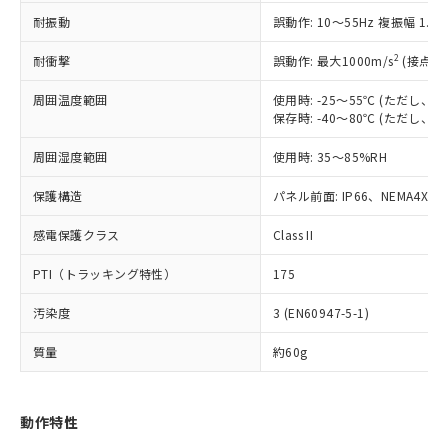
（以下｢規制貨物等」という）を輸出
記載している更新日時点での社内デー
耐振動
誤動作: 10～55Hz 複振幅 1.
*EU RoHS指令（10物質）：
または国外への提供する場合は、日本
記
タに基づき作成されるものであり、閲
説明
鉛(Pb) 1000ppm以下、 水銀(Hg) 1000ppm以下、 カド
*中国RoHS10物質の基準値 (GB/T26572)：
国政府の輸出許可(または役務取引許
号
覧された時点での実際の在庫および標
ミウム(Cd) 100ppm以下、
Pb(鉛) :1000ppm、 Hg(水銀) : 1000ppm、 Cd(カドミウ
2
耐衝撃
誤動作: 最大1000m/s
(接点開
可)を取得するなどの必要な手続きを
六価クロム(Cr(Ⅵ)) 1000ppm以下、ポリ臭化ビフェニル
ム) : 100ppm、
準価格とは異なる場合があることをご
類(PBB) 1000ppm以下、ポリ臭化ジフェニルエーテル類
Cr(Ⅵ)(六価クロム) : 1000ppm、 PBBs(ポリ臭化ビフェ
とります。
了承ください。
(PBDE) 1000ppm以下、フタル酸ビス(2-エチルヘキシ
周囲温度範囲
使用時: -25～55℃ (ただし
○
一定数以上の在庫あり
ニル類) : 1000ppm、 PBDEs(ポリ臭化ジフェニルエーテ
当社は規制貨物を破棄する場合は、完
ル) (DEHP)(別名：DOP) 1000ppm以下、フタル酸ブチ
正式な納期状況および標準価格はお客
ル類) : 1000ppm、
保存時: -40～80℃ (ただし
ルベンジル（BBP） 1000ppm以下、フタル酸ジブチル
全に破砕するなど、違法に輸出されな
DBP(フタル酸ジブチル) : 1000ppm、 DIBP(フタル酸ジ
様のお取引先、またはお客様担当のオ
（DBP） 1000ppm以下、フタル酸ジイソブチル
イソブチル) : 1000ppm、 BBP(フタル酸ブチルベンジ
△
一定数には満たないが在庫あり
いよう必要な手段を講じます。
周囲湿度範囲
使用時: 35～85%RH
ムロン制御機器販売店・当社販売員に
(DIBP) 1000ppm以下
ル) : 1000ppm、
当社は貴社製品を、核兵器、ミサイ
但し、RoHS指令で産業用監視および制御機器に対する
DEHP(フタル酸ビス(2-エチルヘキシル)) : 1000ppm
ご相談ください。
適用除外項目は除く。
ル、化学兵器、生物兵器またはその他
保護構造
パネル前面: IP66、NEMA4X, N
－
在庫なし(最新の在庫状況につ
オムロン制御機器販売店や当社販売拠
フタル酸エステル類の４物質については閾値を超える意
武器並びにこれらの製造装置等に一切
いては、お客様のお取引先、ま
図的な使用がないことを確認しています。
点は「
販売ネットワーク
」をご確認
※2 環境保護使用期限
感電保護クラス
Class II
使用いたしません。
たはお客様担当のオムロン制御
ください。
当社は、貴社製品を第三者に販売する
機器販売店・当社販売員にご確
在庫状況および標準価格結果を当社の
PTI（トラッキング特性）
175
※2 対応予定月
「ｅ」：有害物質（10物質）のすべてが基
場合は、上記1、2および3の内容を当
認ください)
事前の承諾なく第三者に漏洩または開
準値以下であることを示します。
該第三者に通知します。また当社は、
示しないようお願いします。
汚染度
3 (EN60947-5-1)
部品在庫の切り替え状況などにより、予定
「10」：通常の使用状況下において有害物
販売先および販売に係わる関係者が違
マイパーツ機能（部品リスト作成サー
空
受注生産機種、また在庫状況の
月が前後することがあります。
質が外部に漏えいし、環境に深刻な影響を
法に輸出するおそれがある場合は、取
ビス）をご利用いただくには、I-Web
白
情報を公開していない機種
質量
約60g
及ぼさない年数を意味します。
り引きをいたしません。
メンバーズにご登録されている必要が
「－」：未確認です。当社販売部門へお問
あります。
い合わせください。
お客様が当ウェブサイト上で当社にご
動作特性
※3 非含有証明書ダウンロード
登録された部品リストについて、当社