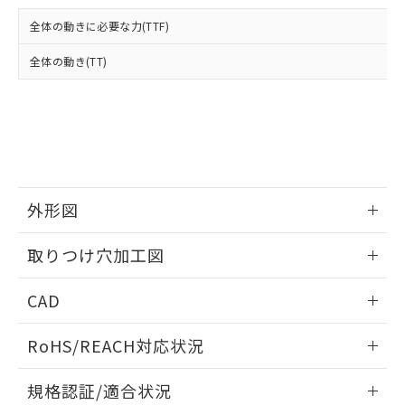
および当社の共同利用者が、当社の製
下記の非含有証明書をダウンロードするこ
品・サービスに関するお客様との取
全体の動きに必要な力(TTF)
とができます。
合意する
キャンセル
引・商談に必要な範囲で利用すること
をご了承ください。
全体の動き(TT)
EU RoHS指令（10物質）の非含有証明書
※当社の共同利用者とは、
"個人情報
51物質の非含有証明書（当社基準）
の共同利用に関して"
の「1.共同利
※本証明書は発行日時点で非含有を証明す
用者の範囲」に記載されている法人を
るもので、過去に遡って非含有を証明する
指します。
ものではありません。
また、RoHS指令のフタル酸エステル類４
物質の対応では、対応完了までの期間は出
荷製品に未対応品が混在することから備考
外形図
欄に対応日を記載しておりました。
情報更新：2026/05/21
既に当社にて対応品への在庫切替を完了
取りつけ穴加工図
していることから、特段のことがない限
り、2022年1月12日より割愛しておりま
情報更新：2026/05/21
CAD
す。
ログイン/会員登録いただくと、CADデータをダウンロー
RoHS/REACH対応状況
ドすることができます。
情報更新：2026/7/29
規格認証/適合状況