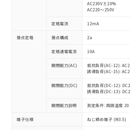
仕入先様の事情に
AC230V±10%
があります。
以下の条件をお読
AC220～250V
「○」：最大均質
「×」：最大均質
本サービスは
当社は、これ
*EU RoHS指令（10物
定格電流
12mA
「－」：未確認で
鉛(Pb) 1000ppm以下、
くものです。
う）を輸出ま
記
説明
六価クロム(Cr(Ⅵ)) 1
当社制御機器
などの必要な
フタル酸ビス(2-エチルヘ
号
*中国RoHS10物質の基準値 
接点定格
接点構成
2a
ル（DBP） 1000ppm
在庫状況およ
当社は規制貨
Pb(鉛) :1000ppm、 Hg
但し、RoHS指令で産
のであり、閲
ます。
Cr(Ⅵ)(六価クロム) : 
フタル酸エステル類の４
○
一定数以
DBP(フタル酸ジブチル) :
い。
当社は貴社製
定格通電電流
10A
DEHP(フタル酸ビス(2-エ
正式な納期状
置等に一切使
当社販売員に
※2 対応予定月
△
一定数に
当社は、貴社
開閉能力(AC)
抵抗負荷(AC-12): AC24
オムロン制御
また当社は、
※2 環境保護使
誘導負荷(AC-15): AC24V
在庫状況およ
部品在庫の切り替
たしません。
－
在庫なし
す。
「ｅ」：有害物質
機器販売
開閉能力(DC)
抵抗負荷(DC-12): DC24
マイパーツ機
「10」：通常の
誘導負荷(DC-13): DC24
ている必要が
味します。
空
受注生産
お客様が当ウ
※3 非含有証明
「－」：未確認で
白
が、当社の製
開閉能力説明
測定条件: 周囲温度 2
さい。
下記の非含有証明
※当社の共同
端子仕様
ねじ締め端子 (M3.5)
いる法人を指
EU RoHS指令（