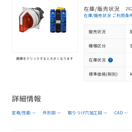
在庫/販売状況
20
在庫/販売状況 ご利用条
販売状況
機種区分
画像をクリックすると大きくなります
在庫状況
標準価格(税別)
詳細情報
定格/性能
外形図
取りつけ穴加工図
CAD