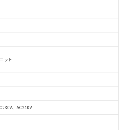
ユニット
 RoHS指令（10物質）の非含有に対応した製品が提供可能な商品です
oHS指令（10物質）の非含有に対応した製品に切り替える予定のある
C230V、AC240V
 RoHS指令（10物質）の非含有に非対応の商品で、対応品を出す予
 RoHS指令（10物質）の非含有の対応状況を調査中または確認中の
ンス料など無形物で、有害物質有無と関係のない商品です。
○×表