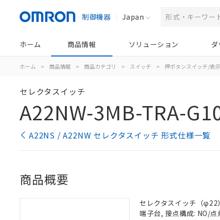
制御機器
Japan
ホーム
商品情報
ソリューション
ダ
ホーム
>
商品情報
>
商品カテゴリ
>
スイッチ
>
押ボタンスイッチ/表
セレクタスイッチ
A22NW-3MB-TRA-G1
A22NS / A22NW セレクタスイッチ 形式仕様一覧
商品概要
セレクタスイッチ（φ22）,
端子台, 接点構成: NO/点灯