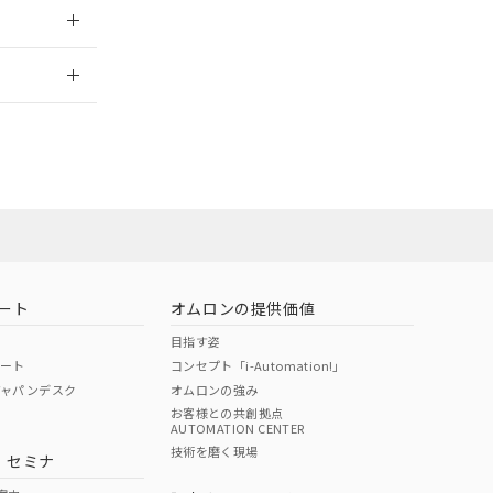
2026/7/29
ート
オムロンの提供価値
目指す姿
ポート
コンセプト「i-Automation!」
ジャパンデスク
オムロンの強み
お客様との共創拠点
AUTOMATION CENTER
DIBP
BBP
DEHP
環境保護
技術を磨く現場
・セミナ
状況ページへ
使用期限
検索ください