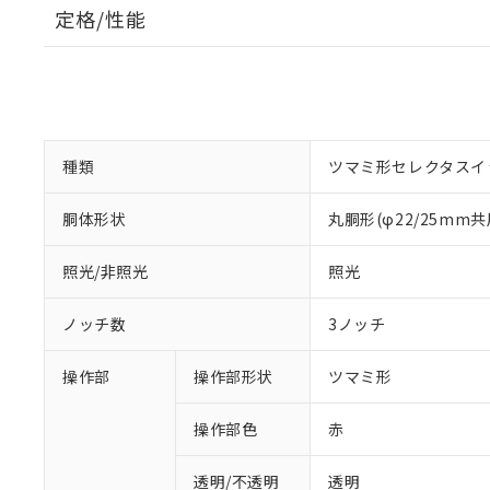
定格/性能
種類
ツマミ形セレクタスイ
胴体形状
丸胴形(φ22/25mm共
照光/非照光
照光
ノッチ数
3ノッチ
操作部
操作部形状
ツマミ形
操作部色
赤
透明/不透明
透明