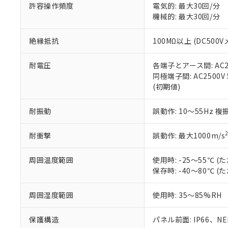
51物質の非含有証
許容操作頻度
電気的: 最大30回/分
※本証明書は発行
機械的: 最大30回/分
また、RoHS指
混在することから
絶縁抵抗
100MΩ以上 (DC5
既に当社にて対応
り割愛しておりま
耐電圧
各端子とアース間: AC250
同極端子間: AC2500V
(初期値)
耐振動
誤動作: 10～55Hz 複
耐衝撃
誤動作: 最大1000m/s
周囲温度範囲
使用時: -25～55℃
保存時: -40～80℃
周囲湿度範囲
使用時: 35～85%RH
保護構造
パネル前面: IP66、NEM