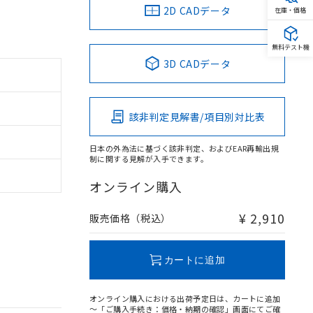
2D CADデータ
在庫・価格
無料テスト機
3D CADデータ
該非判定見解書/項目別対比表
日本の外為法に基づく該非判定、およびEAR再輸出規
制に関する見解が入手できます。
オンライン購入
¥ 2,910
販売価格（税込）
カートに追加
オンライン購入における出荷予定日は、カートに追加
～「ご購入手続き：価格・納期の確認」画面にてご確