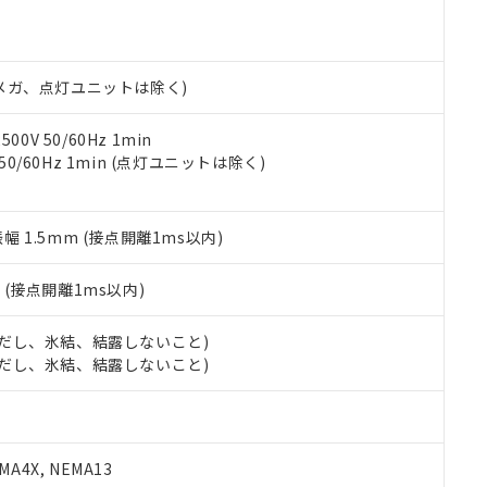
明書（当社基準）
日時点で非含有を証明するもので、過去に遡って非含有を証明するも
令のフタル酸エステル類４物質の対応では、対応完了までの期間は出
備考欄に対応日を記載しておりました。
00Vメガ、点灯ユニットは除く)
品への在庫切替を完了していることから、特段のことがない限り、20
す。
0V 50/60Hz 1min
 50/60Hz 1min (点灯ユニットは除く)
振幅 1.5mm (接点開離1ms以内)
2
(接点開離1ms以内)
 (ただし、氷結、結露しないこと)
 (ただし、氷結、結露しないこと)
A4X, NEMA13