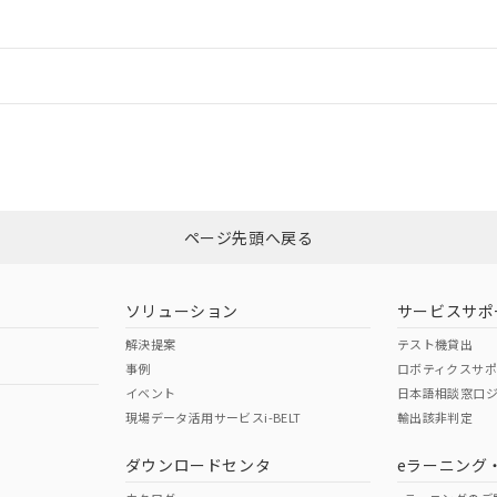
ードすることができます。
情報更新：
ログイン/会員登録
CCC認証
電波法
みください。
Yes
N/A
非含有証明書
※3
ページ先頭へ戻る
ダウンロードはこちら
型式承認
NK型式承認
ABS型式承認
韓国
（日本
（アメリカ
ソリューション
サービスサポ
舶規格）
船舶規格）
船舶規格）
解決提案
テスト機貸出
事例
ロボティクスサ
No
No
イベント
日本語相談窓口
現場データ活用サービスi-BELT
輸出該非判定
I)
PBBs
PBDEs
DBP
ダウンロードセンタ
eラーニング
この製品の規格認証/適合
その他の認証はこちらのページからご