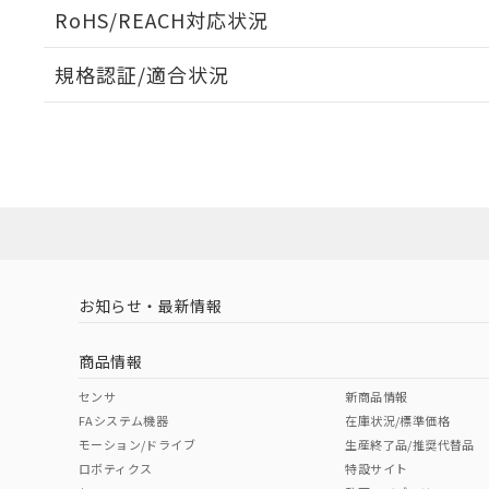
ログイン/会員登録いただくと、CADデータをダウンロ
RoHS/REACH対応状況
規格認証/適合状況
EU RoHS
注意事項・凡例
UL認証
CSA認証
CEマーキング
ダウンロードデータをご利用いただく前に、以下を必ずお読
Yes
Yes
Yes
対応状況
対応予定月
※1
※2
ソフトウェアの使用条件
対応済み
LR型式承認
DNV型式承認
BV型式承認
KR
（イギリス
（ノルウェー
（フランス
（
お知らせ・最新情報
中国 RoHS
注意事項・凡例
船舶規格）
船舶規格）
船舶規格）
船
商品情報
No
No
No
No
中国 RoHS表
※1 ※2
センサ
新商品情報
FAシステム機器
在庫状況/標準価格
Pb
Hg
Cd
Cr(V
モーション/ドライブ
生産終了品/推奨代替品
ロボティクス
特設サイト