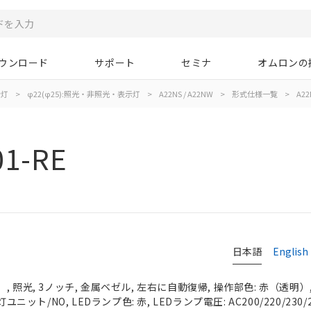
ウンロード
サポート
セミナ
オムロンの
示灯
>
φ22(φ25):照光・非照光・表示灯
>
A22NS / A22NW
>
形式仕様一覧
>
A22
01-RE
日本語
English
 照光, 3ノッチ, 金属ベゼル, 左右に自動復帰, 操作部色: 赤（透明）, I
ユニット/NO, LEDランプ色: 赤, LEDランプ電圧: AC200/220/230/2