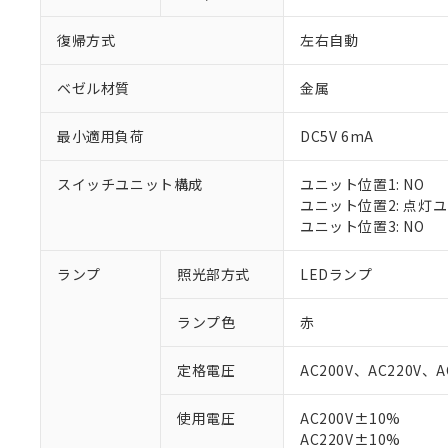
復帰方式
左右自動
ベゼル材質
金属
最小適用負荷
DC5V 6mA
スイッチユニット構成
ユニット位置1: NO
ユニット位置2: 点灯
ユニット位置3: NO
ランプ
照光部方式
LEDランプ
※1 対応状況
ランプ色
赤
対応済み：EU
対応予定：EU R
定格電圧
AC200V、AC220V、A
対応予定なし：EU
調査・確認中：EU
ご利用条件
使用電圧
AC200V±10%
非該当品：ライセ
AC220V±10%
※1 中国RoHS