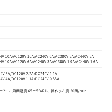
より、非含有部品としていたものが、含有品と判明した場合などやむ
みいただき、同意のうえご利用ください。
材料含有率が中国RoHSの基準値以下であることを示します。
材料含有率が中国RoHSの基準値を超えていることを示します。
、当社制御機器事業取扱商品の当社在庫状況および標準価格(税抜)
ら貴社製品のうち、外国為替および外国貿易法に定める商品（以下｢
質）：
す。当社販売部門へお問い合わせください。
 水銀(Hg) 1000ppm以下、 カドミウム(Cd) 100ppm以下、
たは国外への提供する場合は、日本国政府の輸出許可(または役務取
000ppm以下、ポリ臭化ビフェニル類(PBB) 1000ppm以下、ポリ臭化ジフェニルエーテル類(P
事業取扱商品の中には、本サービスの対象外となる商品もあること
手続きをとります。
キシル) (DEHP)(別名：DOP) 1000ppm以下、フタル酸ブチルベンジル（BBP） 100
(GB/T26572)：
以下、フタル酸ジイソブチル (DIBP) 1000ppm以下
び標準価格照会結果は、記載している更新日時点での社内データに
物を破棄する場合は、完全に破砕するなど、違法に輸出されないよ
(水銀) : 1000ppm、 Cd(カドミウム) : 100ppm、
業用監視および制御機器に対する適用除外項目は除く。
覧された時点での実際の在庫および標準価格とは異なる場合がある
1000ppm、 PBBs(ポリ臭化ビフェニル類) : 1000ppm、 PBDEs(ポリ臭化ジフェニルエーテル類
物質については閾値を超える意図的な使用がないことを確認しています。
上の在庫あり
 1000ppm、 DIBP(フタル酸ジイソブチル) : 1000ppm、 BBP(フタル酸ブチルベンジル) :
品を、核兵器、ミサイル、化学兵器、生物兵器またはその他武器並
チルヘキシル)) : 1000ppm
況および標準価格はお客様のお取引先、またはお客様担当のオムロ
用いたしません。
ご相談ください。
は満たないが在庫あり
製品を第三者に販売する場合は、上記1、2および3の内容を当該第
V 10A/AC120V 10A/AC240V 6A/AC380V 2A/AC440V 2A
機器販売店や当社販売拠点は「
販売ネットワーク
」をご確認くだ
販売先および販売に係わる関係者が違法に輸出するおそれがある場
用期限
 10A/AC120V 6A/AC240V 3A/AC380V 1.9A/AC440V 1.6A
び標準価格結果を当社の事前の承諾なく第三者に漏洩または開示し
え状況などにより、予定月が前後することがあります。
(最新の在庫状況については、お客様のお取引先、またはお客様担当
（10物質）のすべてが基準値以下であることを示します。
店・当社販売員にご確認ください)
V 8A/DC120V 2.2A/DC240V 1.1A
能（部品リスト作成サービス）をご利用いただくには、I-Webメン
使用状況下において有害物質が外部に漏えいし、環境に深刻な影響を
V 4A/DC120V 1.1A/DC240V 0.55A
あります。
機種、また在庫状況の情報を公開していない機種
ェブサイト上で当社にご登録された部品リストについて、当社およ
書ダウンロード
す。当社販売部門へお問い合わせください。
品・サービスに関するお客様との取引・商談に必要な範囲で利用す
0±2℃、周囲湿度 65±5%RH、操作ひん度 30回/min
合意する
キャンセル
書をダウンロードすることができます。
利用者とは、
"個人情報の共同利用に関して"
の「1.共同利用者の
します。
10物質）の非含有証明書