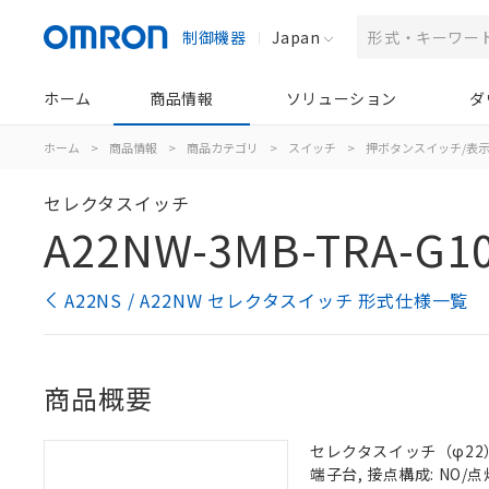
制御機器
Japan
ホーム
商品情報
ソリューション
ダ
ホーム
>
商品情報
>
商品カテゴリ
>
スイッチ
>
押ボタンスイッチ/表
セレクタスイッチ
A22NW-3MB-TRA-G1
A22NS / A22NW セレクタスイッチ 形式仕様一覧
商品概要
セレクタスイッチ（φ22）,
端子台, 接点構成: NO/点