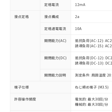
「○」：最大均質
定格電流
12mA
「×」：最大均質
本サービスは
当社は、これ
*EU RoHS指令（10物
「－」：未確認で
鉛(Pb) 1000ppm以下、
くものです。
う）を輸出ま
接点定格
接点構成
2a
記
説明
六価クロム(Cr(Ⅵ)) 1
当社制御機器
などの必要な
フタル酸ビス(2-エチルヘ
号
*中国RoHS10物質の基準値 
ル（DBP） 1000ppm
在庫状況およ
当社は規制貨
Pb(鉛) :1000ppm、 Hg
定格通電電流
10A
但し、RoHS指令で産
のであり、閲
ます。
Cr(Ⅵ)(六価クロム) : 
フタル酸エステル類の４
○
一定数以
DBP(フタル酸ジブチル) :
い。
当社は貴社製
DEHP(フタル酸ビス(2-エ
開閉能力(AC)
抵抗負荷(AC-12): AC24
正式な納期状
置等に一切使
誘導負荷(AC-15): AC24V
当社販売員に
※2 対応予定月
△
一定数に
当社は、貴社
オムロン制御
また当社は、
※2 環境保護使
在庫状況およ
部品在庫の切り替
たしません。
開閉能力(DC)
抵抗負荷(DC-12): DC24
－
在庫なし
す。
誘導負荷(DC-13): DC24
「ｅ」：有害物質
機器販売
マイパーツ機
「10」：通常の
ている必要が
味します。
開閉能力説明
測定条件: 周囲温度 2
空
受注生産
お客様が当ウ
※3 非含有証明
「－」：未確認で
白
が、当社の製
端子仕様
ねじ締め端子 (M3.5)
さい。
下記の非含有証明
※当社の共同
いる法人を指
許容操作頻度
電気的: 最大30回/分
EU RoHS指令（
機械的: 最大30回/分
51物質の非含有証
※本証明書は発行