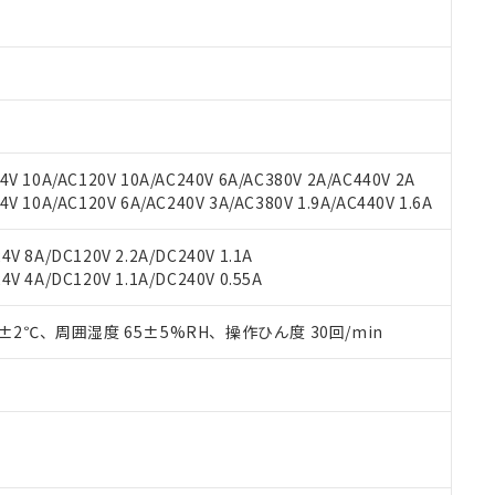
材料含有率が中国RoHSの基準値以下であることを示します。
材料含有率が中国RoHSの基準値を超えていることを示します。
、当社制御機器事業取扱商品の当社在庫状況および標準価格(税抜)
ら貴社製品のうち、外国為替および外国貿易法に定める商品（以下｢
質）：
す。当社販売部門へお問い合わせください。
 水銀(Hg) 1000ppm以下、 カドミウム(Cd) 100ppm以下、
たは国外への提供する場合は、日本国政府の輸出許可(または役務取
000ppm以下、ポリ臭化ビフェニル類(PBB) 1000ppm以下、ポリ臭化ジフェニルエーテル類(P
事業取扱商品の中には、本サービスの対象外となる商品もあること
手続きをとります。
キシル) (DEHP)(別名：DOP) 1000ppm以下、フタル酸ブチルベンジル（BBP） 100
(GB/T26572)：
以下、フタル酸ジイソブチル (DIBP) 1000ppm以下
び標準価格照会結果は、記載している更新日時点での社内データに
物を破棄する場合は、完全に破砕するなど、違法に輸出されないよ
(水銀) : 1000ppm、 Cd(カドミウム) : 100ppm、
業用監視および制御機器に対する適用除外項目は除く。
覧された時点での実際の在庫および標準価格とは異なる場合がある
1000ppm、 PBBs(ポリ臭化ビフェニル類) : 1000ppm、 PBDEs(ポリ臭化ジフェニルエーテル類
物質については閾値を超える意図的な使用がないことを確認しています。
上の在庫あり
 1000ppm、 DIBP(フタル酸ジイソブチル) : 1000ppm、 BBP(フタル酸ブチルベンジル) :
品を、核兵器、ミサイル、化学兵器、生物兵器またはその他武器並
チルヘキシル)) : 1000ppm
V 10A/AC120V 10A/AC240V 6A/AC380V 2A/AC440V 2A
況および標準価格はお客様のお取引先、またはお客様担当のオムロ
用いたしません。
 10A/AC120V 6A/AC240V 3A/AC380V 1.9A/AC440V 1.6A
ご相談ください。
は満たないが在庫あり
製品を第三者に販売する場合は、上記1、2および3の内容を当該第
機器販売店や当社販売拠点は「
販売ネットワーク
」をご確認くだ
販売先および販売に係わる関係者が違法に輸出するおそれがある場
用期限
び標準価格結果を当社の事前の承諾なく第三者に漏洩または開示し
え状況などにより、予定月が前後することがあります。
V 8A/DC120V 2.2A/DC240V 1.1A
(最新の在庫状況については、お客様のお取引先、またはお客様担当
V 4A/DC120V 1.1A/DC240V 0.55A
（10物質）のすべてが基準値以下であることを示します。
店・当社販売員にご確認ください)
能（部品リスト作成サービス）をご利用いただくには、I-Webメン
使用状況下において有害物質が外部に漏えいし、環境に深刻な影響を
あります。
0±2℃、周囲湿度 65±5%RH、操作ひん度 30回/min
機種、また在庫状況の情報を公開していない機種
ェブサイト上で当社にご登録された部品リストについて、当社およ
書ダウンロード
す。当社販売部門へお問い合わせください。
品・サービスに関するお客様との取引・商談に必要な範囲で利用す
合意する
キャンセル
書をダウンロードすることができます。
利用者とは、
"個人情報の共同利用に関して"
の「1.共同利用者の
します。
10物質）の非含有証明書
明書（当社基準）
日時点で非含有を証明するもので、過去に遡って非含有を証明するも