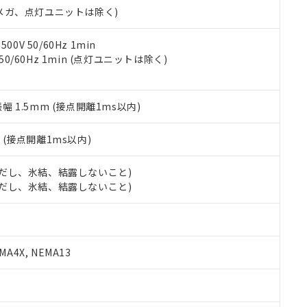
令のフタル酸エステル類４物質の対応では、対応完了までの期間は出
00Vメガ、点灯ユニットは除く)
備考欄に対応日を記載しておりました。
品への在庫切替を完了していることから、特段のことがない限り、20
0V 50/60Hz 1min
す。
 50/60Hz 1min (点灯ユニットは除く)
振幅 1.5mm (接点開離1ms以内)
2
(接点開離1ms以内)
 (ただし、氷結、結露しないこと)
 (ただし、氷結、結露しないこと)
A4X, NEMA13