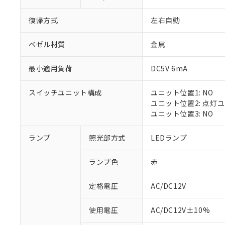
復帰方式
左右自動
ベゼル材質
金属
最小適用負荷
DC5V 6mA
スイッチユニット構成
ユニット位置1: NO
ユニット位置2: 点灯
ユニット位置3: NO
※1 対応状況
ランプ
照光部方式
LEDランプ
対応済み：EU
ランプ色
赤
対応予定：EU R
対応予定なし：EU
定格電圧
AC/DC12V
調査・確認中：EU
ご利用条件
非該当品：ライセ
※1 中国RoHS
使用電圧
AC/DC12V±10%
仕入先様の事情に
があります。
以下の条件をお読