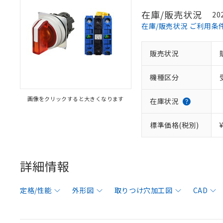
在庫/販売状況
20
在庫/販売状況 ご利用条
販売状況
機種区分
画像をクリックすると大きくなります
在庫状況
標準価格(税別)
詳細情報
定格/性能
外形図
取りつけ穴加工図
CAD