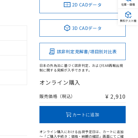
2D CADデータ
在庫・価格
無料テスト機
3D CADデータ
該非判定見解書/項目別対比表
日本の外為法に基づく該非判定、およびEAR再輸出規
制に関する見解が入手できます。
オンライン購入
¥ 2,910
販売価格（税込）
カートに追加
オンライン購入における出荷予定日は、カートに追加
～「ご購入手続き：価格・納期の確認」画面にてご確