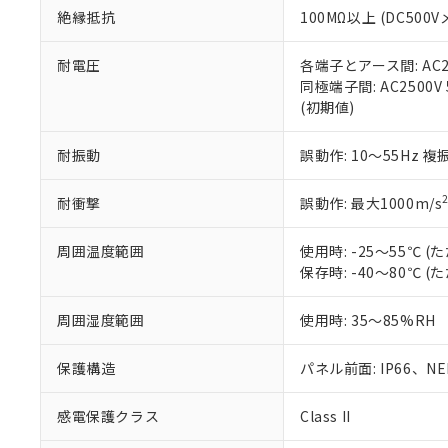
また、RoHS指
絶縁抵抗
100MΩ以上 (DC5
混在することから
既に当社にて対応
耐電圧
各端子とアース間: AC250
り割愛しておりま
同極端子間: AC2500V
(初期値)
耐振動
誤動作: 10～55Hz 複
耐衝撃
誤動作: 最大1000m/s
周囲温度範囲
使用時: -25～55℃
保存時: -40～80℃
周囲湿度範囲
使用時: 35～85%RH
保護構造
パネル前面: IP66、NEM
感電保護クラス
Class II