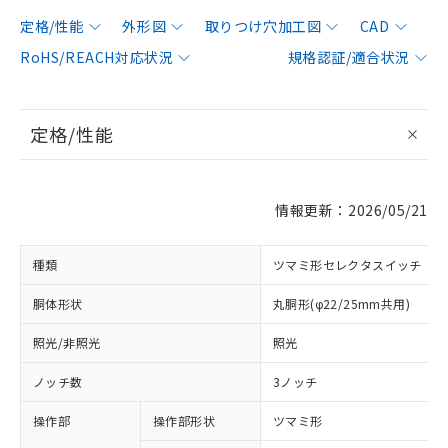
定格/性能
外形図
取りつけ穴加工図
CAD
RoHS/REACH対応状況
規格認証/適合状況
定格/性能
情報更新：2026/05/21
種類
ツマミ形セレクタスイッチ
胴体形状
丸胴形(φ22/25mm共用)
照光/非照光
照光
ノッチ数
3ノッチ
操作部
操作部形状
ツマミ形