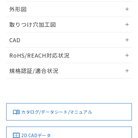
51物質の非含有証明書（当社基準）
の共同利用に関して"
の「1.共同利
※本証明書は発行日時点で非含有を証明す
外形図
用者の範囲」に記載されている法人を
るもので、過去に遡って非含有を証明する
指します。
ものではありません。
情報更新：2026/05/21
取りつけ穴加工図
また、RoHS指令のフタル酸エステル類４
物質の対応では、対応完了までの期間は出
情報更新：2026/05/21
CAD
荷製品に未対応品が混在することから備考
欄に対応日を記載しておりました。
ログイン/会員登録いただくと、CADデータをダウンロー
既に当社にて対応品への在庫切替を完了
RoHS/REACH対応状況
ドすることができます。
していることから、特段のことがない限
り、2022年1月12日より割愛しておりま
情報更新：2026/7/29
規格認証/適合状況
す。
ログイン/会員登録
EU RoHS
注意事項・凡例
A22NW-3MB-TOA-P202-OBについての規格認証/適合状況に
ついては、「カスタマーサポートセンタ お客様相談室」また
は貴社担当オムロン営業員または販売店にお問い合わせくだ
対応状況
対応予定月
※1
※2
さい。
ダウンロードデータをご利用いただく前に、以下を必ずお読
みください。
カタログ/データシート/マニュアル
対応済み
ソフトウェアの使用条件
お問い合わせ
中国 RoHS
注意事項・凡例
2D CADデータ