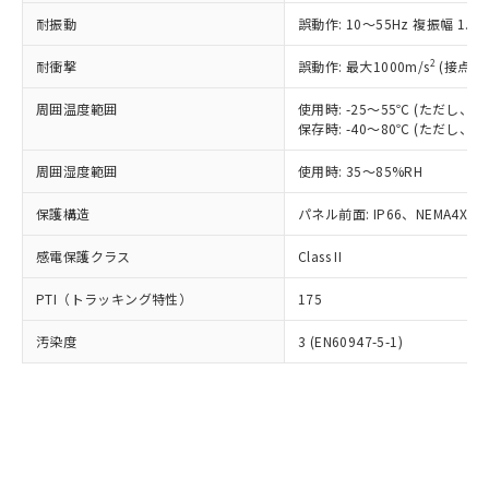
○
一定数以上の在庫あり
ニル類) : 1000ppm、 PBDEs(ポリ臭化ジフェニルエーテ
当社は規制貨物を破棄する場合は、完
ル) (DEHP)(別名：DOP) 1000ppm以下、フタル酸ブチ
正式な納期状況および標準価格はお客
ル類) : 1000ppm、
耐振動
誤動作: 10～55Hz 複振幅 1.
ルベンジル（BBP） 1000ppm以下、フタル酸ジブチル
全に破砕するなど、違法に輸出されな
DBP(フタル酸ジブチル) : 1000ppm、 DIBP(フタル酸ジ
様のお取引先、またはお客様担当のオ
（DBP） 1000ppm以下、フタル酸ジイソブチル
イソブチル) : 1000ppm、 BBP(フタル酸ブチルベンジ
△
一定数には満たないが在庫あり
いよう必要な手段を講じます。
ムロン制御機器販売店・当社販売員に
(DIBP) 1000ppm以下
2
耐衝撃
ル) : 1000ppm、
誤動作: 最大1000m/s
(接点開
当社は貴社製品を、核兵器、ミサイ
但し、RoHS指令で産業用監視および制御機器に対する
DEHP(フタル酸ビス(2-エチルヘキシル)) : 1000ppm
ご相談ください。
適用除外項目は除く。
ル、化学兵器、生物兵器またはその他
－
在庫なし(最新の在庫状況につ
オムロン制御機器販売店や当社販売拠
周囲温度範囲
使用時: -25～55℃ (ただし
フタル酸エステル類の４物質については閾値を超える意
武器並びにこれらの製造装置等に一切
いては、お客様のお取引先、ま
図的な使用がないことを確認しています。
保存時: -40～80℃ (ただし
点は「
販売ネットワーク
」をご確認
※2 環境保護使用期限
使用いたしません。
たはお客様担当のオムロン制御
ください。
当社は、貴社製品を第三者に販売する
周囲湿度範囲
使用時: 35～85%RH
機器販売店・当社販売員にご確
在庫状況および標準価格結果を当社の
※2 対応予定月
「ｅ」：有害物質（10物質）のすべてが基
場合は、上記1、2および3の内容を当
認ください)
事前の承諾なく第三者に漏洩または開
準値以下であることを示します。
保護構造
パネル前面: IP66、NEMA4X, N
該第三者に通知します。また当社は、
示しないようお願いします。
部品在庫の切り替え状況などにより、予定
「10」：通常の使用状況下において有害物
販売先および販売に係わる関係者が違
マイパーツ機能（部品リスト作成サー
空
受注生産機種、また在庫状況の
感電保護クラス
Class II
月が前後することがあります。
質が外部に漏えいし、環境に深刻な影響を
法に輸出するおそれがある場合は、取
ビス）をご利用いただくには、I-Web
白
情報を公開していない機種
及ぼさない年数を意味します。
り引きをいたしません。
メンバーズにご登録されている必要が
PTI（トラッキング特性）
175
「－」：未確認です。当社販売部門へお問
あります。
い合わせください。
お客様が当ウェブサイト上で当社にご
汚染度
3 (EN60947-5-1)
※3 非含有証明書ダウンロード
登録された部品リストについて、当社
および当社の共同利用者が、当社の製
下記の非含有証明書をダウンロードするこ
品・サービスに関するお客様との取
とができます。
合意する
キャンセル
引・商談に必要な範囲で利用すること
をご了承ください。
EU RoHS指令（10物質）の非含有証明書
※当社の共同利用者とは、
"個人情報