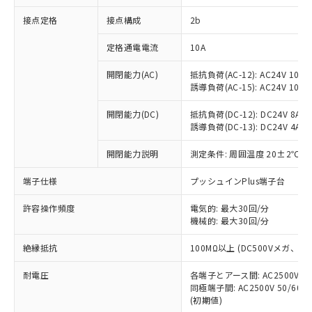
非含有に対応した製品が提供可能な商品で
接点定格
接点構成
2b
す。
対応予定：EU RoHS指令（10物質）の非含
ご利用条件
定格通電電流
10A
有に対応した製品に切り替える予定のある
商品です。
開閉能力(AC)
抵抗負荷(AC-12): AC24V 10A/A
対応予定なし：EU RoHS指令（10物質）の
誘導負荷(AC-15): AC24V 10A/AC
以下の条件をお読みいただき、同意のうえ
非含有に非対応の商品で、対応品を出す予
ご利用ください。
定はありません。
開閉能力(DC)
抵抗負荷(DC-12): DC24V 8A/DC
調査・確認中：EU RoHS指令（10物質）の
誘導負荷(DC-13): DC24V 4A/DC
本サービスは、当社制御機器事業取扱
※1 中国RoHS○×表
非含有の対応状況を調査中または確認中の
商品の当社在庫状況および標準価格
開閉能力説明
測定条件: 周囲温度 20±2℃、
商品です。
(税抜)を提供させていただくもので
「○」：最大均質材料含有率が中国RoHSの
非該当品：ライセンス料など無形物で、有
す。
端子仕様
プッシュインPlus端子台
基準値以下であることを示します。
害物質有無と関係のない商品です。
当社制御機器事業取扱商品の中には、
「×」：最大均質材料含有率が中国RoHSの
仕入先様の事情により、非含有部品として
本サービスの対象外となる商品もある
許容操作頻度
電気的: 最大30回/分
基準値を超えていることを示します。
いたものが、含有品と判明した場合などや
当社は、これら貴社製品のうち、外国
ことをご了承ください。
機械的: 最大30回/分
「－」：未確認です。当社販売部門へお問
むを得ず変更することがあります。
為替および外国貿易法に定める商品
在庫状況および標準価格照会結果は、
い合わせください。
（以下｢規制貨物等」という）を輸出
絶縁抵抗
100MΩ以上 (DC500Vメガ、
記載している更新日時点での社内デー
*EU RoHS指令（10物質）：
または国外への提供する場合は、日本
記
タに基づき作成されるものであり、閲
説明
鉛(Pb) 1000ppm以下、 水銀(Hg) 1000ppm以下、 カド
*中国RoHS10物質の基準値 (GB/T26572)：
国政府の輸出許可(または役務取引許
耐電圧
各端子とアース間: AC2500V 50/
号
覧された時点での実際の在庫および標
ミウム(Cd) 100ppm以下、
Pb(鉛) :1000ppm、 Hg(水銀) : 1000ppm、 Cd(カドミウ
同極端子間: AC2500V 50/60
可)を取得するなどの必要な手続きを
六価クロム(Cr(Ⅵ)) 1000ppm以下、ポリ臭化ビフェニル
ム) : 100ppm、
準価格とは異なる場合があることをご
類(PBB) 1000ppm以下、ポリ臭化ジフェニルエーテル類
(初期値)
Cr(Ⅵ)(六価クロム) : 1000ppm、 PBBs(ポリ臭化ビフェ
とります。
了承ください。
(PBDE) 1000ppm以下、フタル酸ビス(2-エチルヘキシ