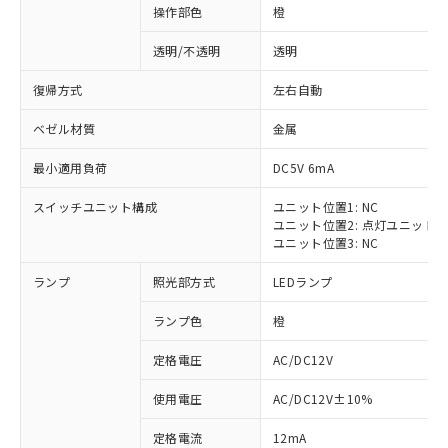
操作部色
橙
透明/不透明
透明
復帰方式
左右自動
ベゼル材質
金属
最小適用負荷
DC5V 6mA
スイッチユニット構成
ユニット位置1: NC
ユニット位置2: 点灯ユニット
ユニット位置3: NC
ランプ
照光部方式
LEDランプ
ランプ色
橙
定格電圧
AC/DC12V
※1 対応状況
使用電圧
AC/DC12V±10%
定格電流
12mA
対応済み：EU RoHS指令（10物質）の