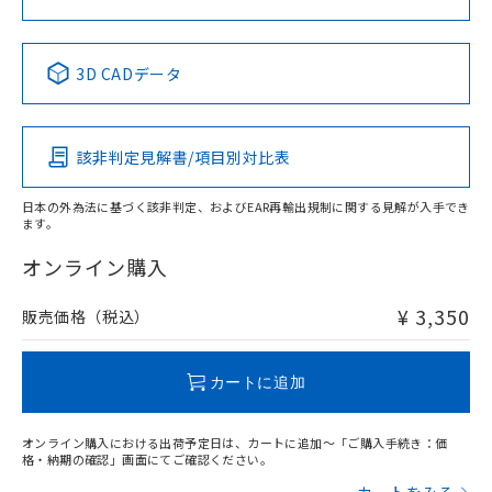
中国 RoHS表
※1 ※2
3D CADデータ
Pb
Hg
Cd
Cr(VI)
該非判定見解書/項目別対比表
X
O
O
O
日本の外為法に基づく該非判定、およびEAR再輸出規制に関する見解が入手でき
ます。
"対応済み"や非含有の記載がされた商品であっても、流通
在庫等で未対応品が混在する可能性があります。
オンライン購入
非含有品が必要な際は、弊社営業部門もしくは販売店へお
問い合わせください。
¥ 3,350
販売価格（税込）
この製品のRoHS/REACH対応状況ページへ
カートに追加
オンライン購入における出荷予定日は、カートに追加～「ご購入手続き：価
格・納期の確認」画面にてご確認ください。