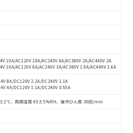
みいただき、同意のうえご利用ください。
材料含有率が中国RoHSの基準値以下であることを示します。
材料含有率が中国RoHSの基準値を超えていることを示します。
、当社制御機器事業取扱商品の当社在庫状況および標準価格(税抜)
ら貴社製品のうち、外国為替および外国貿易法に定める商品（以下｢
質）：
す。当社販売部門へお問い合わせください。
 水銀(Hg) 1000ppm以下、 カドミウム(Cd) 100ppm以下、
たは国外への提供する場合は、日本国政府の輸出許可(または役務取
000ppm以下、ポリ臭化ビフェニル類(PBB) 1000ppm以下、ポリ臭化ジフェニルエーテル類(P
事業取扱商品の中には、本サービスの対象外となる商品もあること
手続きをとります。
キシル) (DEHP)(別名：DOP) 1000ppm以下、フタル酸ブチルベンジル（BBP） 100
(GB/T26572)：
以下、フタル酸ジイソブチル (DIBP) 1000ppm以下
び標準価格照会結果は、記載している更新日時点での社内データに
物を破棄する場合は、完全に破砕するなど、違法に輸出されないよ
(水銀) : 1000ppm、 Cd(カドミウム) : 100ppm、
業用監視および制御機器に対する適用除外項目は除く。
覧された時点での実際の在庫および標準価格とは異なる場合がある
1000ppm、 PBBs(ポリ臭化ビフェニル類) : 1000ppm、 PBDEs(ポリ臭化ジフェニルエーテル類
物質については閾値を超える意図的な使用がないことを確認しています。
上の在庫あり
 1000ppm、 DIBP(フタル酸ジイソブチル) : 1000ppm、 BBP(フタル酸ブチルベンジル) :
品を、核兵器、ミサイル、化学兵器、生物兵器またはその他武器並
チルヘキシル)) : 1000ppm
況および標準価格はお客様のお取引先、またはお客様担当のオムロ
用いたしません。
V 10A/AC120V 10A/AC240V 6A/AC380V 2A/AC440V 2A
ご相談ください。
は満たないが在庫あり
製品を第三者に販売する場合は、上記1、2および3の内容を当該第
 10A/AC120V 6A/AC240V 3A/AC380V 1.9A/AC440V 1.6A
機器販売店や当社販売拠点は「
販売ネットワーク
」をご確認くだ
販売先および販売に係わる関係者が違法に輸出するおそれがある場
用期限
び標準価格結果を当社の事前の承諾なく第三者に漏洩または開示し
え状況などにより、予定月が前後することがあります。
(最新の在庫状況については、お客様のお取引先、またはお客様担当
V 8A/DC120V 2.2A/DC240V 1.1A
（10物質）のすべてが基準値以下であることを示します。
店・当社販売員にご確認ください)
能（部品リスト作成サービス）をご利用いただくには、I-Webメン
V 4A/DC120V 1.1A/DC240V 0.55A
使用状況下において有害物質が外部に漏えいし、環境に深刻な影響を
あります。
機種、また在庫状況の情報を公開していない機種
ェブサイト上で当社にご登録された部品リストについて、当社およ
書ダウンロード
す。当社販売部門へお問い合わせください。
0±2℃、周囲湿度 65±5%RH、操作ひん度 30回/min
品・サービスに関するお客様との取引・商談に必要な範囲で利用す
合意する
キャンセル
書をダウンロードすることができます。
利用者とは、
"個人情報の共同利用に関して"
の「1.共同利用者の
します。
10物質）の非含有証明書
明書（当社基準）