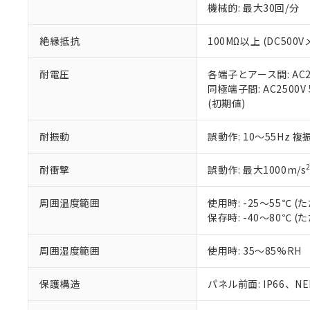
機械的: 最大30回/分
※本証明書は発行
また、RoHS指
混在することから
絶縁抵抗
100MΩ以上 (DC5
既に当社にて対応
り割愛しておりま
耐電圧
各端子とアース間: AC250
同極端子間: AC2500V
(初期値)
耐振動
誤動作: 10～55Hz 複
耐衝撃
誤動作: 最大1000m/s
周囲温度範囲
使用時: -25～55℃
保存時: -40～80℃
周囲湿度範囲
使用時: 35～85%RH
保護構造
パネル前面: IP66、NEM