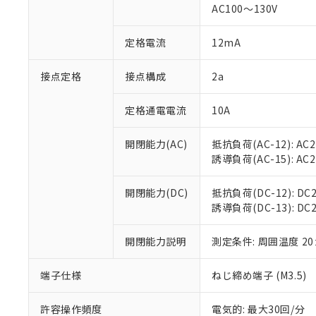
AC100～130V
があります。
以下の条件をお読
「○」：最大均質
「×」：最大均質
本サービスは
当社は、これ
定格電流
12mA
*EU RoHS指令（10物
「－」：未確認で
鉛(Pb) 1000ppm以下、
くものです。
う）を輸出ま
記
説明
六価クロム(Cr(Ⅵ)) 1
当社制御機器
などの必要な
フタル酸ビス(2-エチルヘ
接点定格
接点構成
2a
号
*中国RoHS10物質の基準値 
ル（DBP） 1000ppm
在庫状況およ
当社は規制貨
Pb(鉛) :1000ppm、 Hg
但し、RoHS指令で産
のであり、閲
ます。
Cr(Ⅵ)(六価クロム) : 
フタル酸エステル類の４
定格通電電流
10A
○
一定数以
DBP(フタル酸ジブチル) :
い。
当社は貴社製
DEHP(フタル酸ビス(2-エ
正式な納期状
置等に一切使
開閉能力(AC)
抵抗負荷(AC-12): AC24
当社販売員に
※2 対応予定月
△
一定数に
当社は、貴社
誘導負荷(AC-15): AC24V
オムロン制御
また当社は、
※2 環境保護使
在庫状況およ
部品在庫の切り替
たしません。
－
在庫なし
す。
開閉能力(DC)
抵抗負荷(DC-12): DC24
「ｅ」：有害物質
機器販売
マイパーツ機
誘導負荷(DC-13): DC24
「10」：通常の
ている必要が
味します。
空
受注生産
お客様が当ウ
※3 非含有証明
「－」：未確認で
開閉能力説明
測定条件: 周囲温度 2
白
が、当社の製
さい。
下記の非含有証明
端子仕様
ねじ締め端子 (M3.5)
※当社の共同
いる法人を指
EU RoHS指令（
許容操作頻度
電気的: 最大30回/分
51物質の非含有証