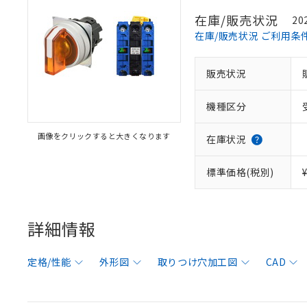
在庫/販売状況
20
在庫/販売状況 ご利用条
販売状況
機種区分
画像をクリックすると大きくなります
在庫状況
標準価格(税別)
詳細情報
定格/性能
外形図
取りつけ穴加工図
CAD