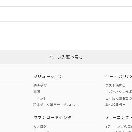
情報更新：
ログイン/会員登録
CCC認証
電波法
みください。
Yes
N/A
非含有証明書
※3
ページ先頭へ戻る
ダウンロードはこちら
型式承認
NK型式承認
ABS型式承認
韓国
（日本
（アメリカ
ソリューション
サービスサポ
舶規格）
船舶規格）
船舶規格）
解決提案
テスト機貸出
事例
ロボティクスサ
No
No
イベント
日本語相談窓口
現場データ活用サービスi-BELT
輸出該非判定
I)
PBBs
PBDEs
DBP
ダウンロードセンタ
eラーニング
この製品の規格認証/適合
その他の認証はこちらのページからご
カタログ
eラーニングのご