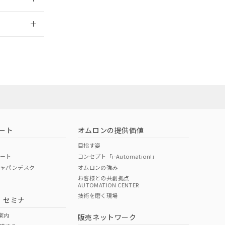
2026/7/29
ート
オムロンの提供価値
目指す姿
ポート
コンセプト「i-Automation!」
ジャパンデスク
オムロンの強み
お客様との共創拠点
AUTOMATION CENTER
DIBP
BBP
DEHP
環境保護
技術を磨く現場
・セミナ
状況ページへ
使用期限
検索ください
案内
販売ネットワーク