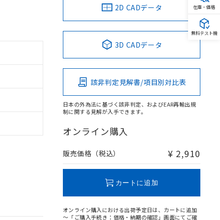
2D CADデータ
在庫・価格
無料テスト機
3D CADデータ
該非判定見解書/項目別対比表
日本の外為法に基づく該非判定、およびEAR再輸出規
制に関する見解が入手できます。
オンライン購入
¥ 2,910
販売価格（税込）
カートに追加
オンライン購入における出荷予定日は、カートに追加
～「ご購入手続き：価格・納期の確認」画面にてご確