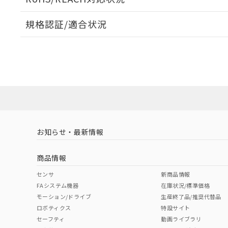
規格認証/適合状況
EU RoHS
注意事項・凡例
UL認証
CSA認証
CEマーキング
ダウンロードデータをご利用いただく前に、以下を必ずお読
Yes
Yes
Yes
対応状況
対応予定月
※1
※2
ソフトウェアの使用条件
対応済み
LR型式承認
DNV型式承認
BV型式承認
KR
（イギリス
（ノルウェー
（フランス
（
お知らせ・最新情報
中国 RoHS
注意事項・凡例
船舶規格）
船舶規格）
船舶規格）
船
商品情報
No
No
No
No
中国 RoHS表
※1 ※2
センサ
新商品情報
FAシステム機器
在庫状況/標準価格
Pb
Hg
Cd
Cr(V
モーション/ドライブ
生産終了品/推奨代替品
ロボティクス
特設サイト
セーフティ
動画ライブラリ