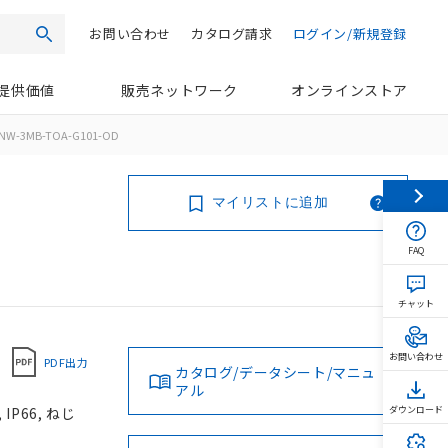
お問い合わせ
カタログ請求
ログイン/新規登録
検索
提供価値
販売ネットワーク
オンラインストア
NW-3MB-TOA-G101-OD
マイリストに追加
FAQ
チャット
お問い合わせ
PDF出力
カタログ/データシート/マニュ
アル
P66, ねじ
ダウンロード