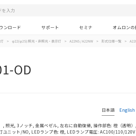
ウンロード
サポート
セミナ
オムロンの
示灯
>
φ22(φ25):照光・非照光・表示灯
>
A22NS / A22NW
>
形式仕様一覧
>
A22
01-OD
日本語
English
 照光, 3ノッチ, 金属ベゼル, 左右に自動復帰, 操作部色: 橙（透明）, I
ユニット/NO, LEDランプ色: 橙, LEDランプ電圧: AC100/110/120V