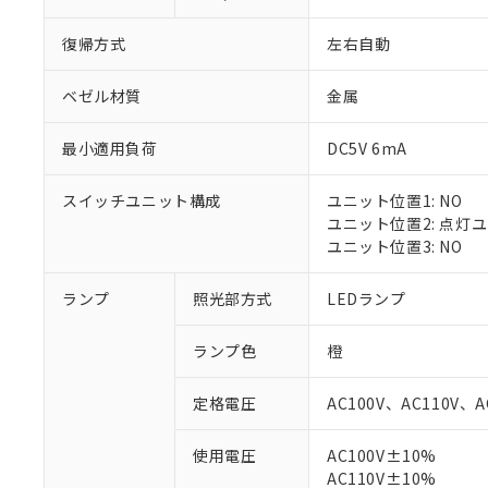
復帰方式
左右自動
ベゼル材質
金属
最小適用負荷
DC5V 6mA
スイッチユニット構成
ユニット位置1: NO
ユニット位置2: 点灯
ユニット位置3: NO
ランプ
照光部方式
LEDランプ
※1 対応状況
ランプ色
橙
対応済み：EU
対応予定：EU R
定格電圧
AC100V、AC110V、A
対応予定なし：EU
調査・確認中：EU
ご利用条件
使用電圧
AC100V±10%
非該当品：ライセ
※1 中国RoHS
AC110V±10%
仕入先様の事情に