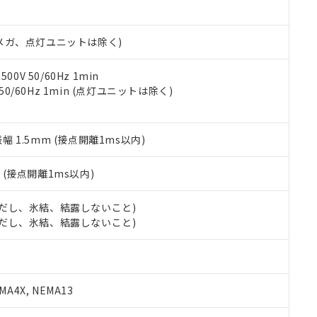
日時点で非含有を証明するもので、過去に遡って非含有を証明するも
令のフタル酸エステル類４物質の対応では、対応完了までの期間は出
備考欄に対応日を記載しておりました。
00Vメガ、点灯ユニットは除く)
品への在庫切替を完了していることから、特段のことがない限り、20
す。
0V 50/60Hz 1min
 50/60Hz 1min (点灯ユニットは除く)
振幅 1.5mm (接点開離1ms以内)
2
(接点開離1ms以内)
 (ただし、氷結、結露しないこと)
 (ただし、氷結、結露しないこと)
A4X, NEMA13