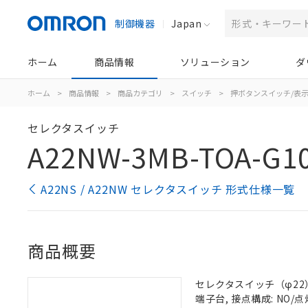
制御機器
Japan
ホーム
商品情報
ソリューション
ダ
ホーム
>
商品情報
>
商品カテゴリ
>
スイッチ
>
押ボタンスイッチ/表
セレクタスイッチ
A22NW-3MB-TOA-G1
A22NS / A22NW セレクタスイッチ 形式仕様一覧
商品概要
セレクタスイッチ（φ22）,
端子台, 接点構成: NO/点灯