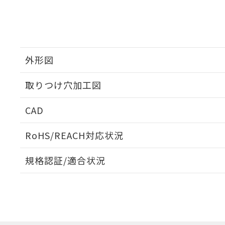
外形図
取りつけ穴加工図
CAD
ログイン/会員登録いただくと、CADデータをダウンロ
RoHS/REACH対応状況
規格認証/適合状況
EU RoHS
注意事項・凡例
A22NW-3MB-TGA-P201-GEについての規格認証/
営業員または販売店にお問い合わせください。
ダウンロードデータをご利用いただく前に、以下を必ずお読
対応状況
対応予定月
※1
※2
ソフトウェアの使用条件