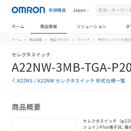
制御機器
Japan
ホーム
商品情報
ソリューション
ダ
ホーム
>
商品情報
>
商品カテゴリ
>
スイッチ
>
押ボタンスイッチ/表
セレクタスイッチ
A22NW-3MB-TGA-P2
A22NS / A22NW セレクタスイッチ 形式仕様一覧
商品概要
セレクタスイッチ（φ22）,
シュインPlus端子台, 接点