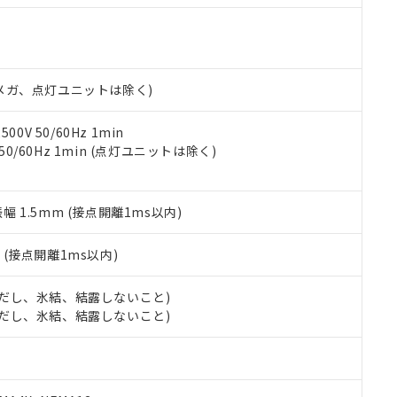
機種、また在庫状況の情報を公開していない機種
ェブサイト上で当社にご登録された部品リストについて、当社およ
書ダウンロード
す。当社販売部門へお問い合わせください。
品・サービスに関するお客様との取引・商談に必要な範囲で利用す
合意する
キャンセル
書をダウンロードすることができます。
利用者とは、
"個人情報の共同利用に関して"
の「1.共同利用者の
00Vメガ、点灯ユニットは除く)
します。
10物質）の非含有証明書
明書（当社基準）
日時点で非含有を証明するもので、過去に遡って非含有を証明するも
0V 50/60Hz 1min
令のフタル酸エステル類４物質の対応では、対応完了までの期間は出
 50/60Hz 1min (点灯ユニットは除く)
備考欄に対応日を記載しておりました。
品への在庫切替を完了していることから、特段のことがない限り、20
す。
振幅 1.5mm (接点開離1ms以内)
2
(接点開離1ms以内)
 (ただし、氷結、結露しないこと)
 (ただし、氷結、結露しないこと)