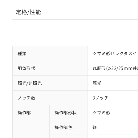
定格/性能
種類
ツマミ形セレクタスイ
胴体形状
丸胴形(φ22/25mm共
照光/非照光
照光
ノッチ数
3ノッチ
操作部
操作部形状
ツマミ形
操作部色
緑