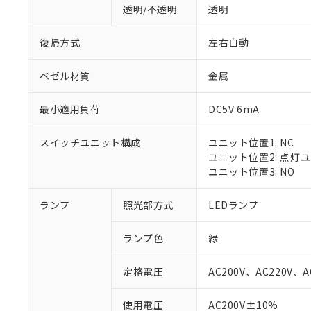
透明/不透明
透明
復帰方式
左右自動
ベゼル材質
金属
最小適用負荷
DC5V 6mA
スイッチユニット構成
ユニット位置1: NC
ユニット位置2: 点灯
ユニット位置3: NO
ランプ
照光部方式
LEDランプ
ランプ色
緑
定格電圧
AC200V、AC220V、A
※1 対応状況
使用電圧
AC200V±10%