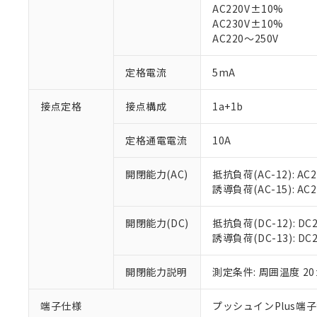
AC220V±10%
対応済み：EU
AC230V±10%
対応予定：EU R
AC220～250V
対応予定なし：EU
調査・確認中：EU
ご利用条件
定格電流
5mA
非該当品：ライセ
※1 中国RoHS
仕入先様の事情に
接点定格
接点構成
1a+1b
があります。
以下の条件をお読
「○」：最大均質
「×」：最大均質
本サービスは
当社は、これ
*EU RoHS指令（10物
定格通電電流
10A
「－」：未確認で
鉛(Pb) 1000ppm以下、
くものです。
う）を輸出ま
記
説明
六価クロム(Cr(Ⅵ)) 1
当社制御機器
などの必要な
フタル酸ビス(2-エチルヘ
開閉能力(AC)
抵抗負荷(AC-12): AC24
号
*中国RoHS10物質の基準値 
ル（DBP） 1000ppm
在庫状況およ
当社は規制貨
Pb(鉛) :1000ppm、 Hg
誘導負荷(AC-15): AC24V
但し、RoHS指令で産
のであり、閲
ます。
Cr(Ⅵ)(六価クロム) : 
フタル酸エステル類の４
○
一定数以
DBP(フタル酸ジブチル) :
い。
当社は貴社製
DEHP(フタル酸ビス(2-エ
開閉能力(DC)
抵抗負荷(DC-12): DC24
正式な納期状
置等に一切使
誘導負荷(DC-13): DC24
当社販売員に
※2 対応予定月
△
一定数に
当社は、貴社
オムロン制御
また当社は、
※2 環境保護使
在庫状況およ
開閉能力説明
測定条件: 周囲温度 2
部品在庫の切り替
たしません。
－
在庫なし
す。
「ｅ」：有害物質
機器販売
マイパーツ機
「10」：通常の
端子仕様
プッシュインPlus端
ている必要が