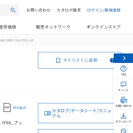
お問い合わせ
カタログ請求
ログイン/新規登録
検索
提供価値
販売ネットワーク
オンラインストア
NW-3MB-TGA-P201-GE
マイリストに追加
FAQ
チャット
お問い合わせ
PDF出力
カタログ/データシート/マニュ
アル
P66, プッ
ダウンロード