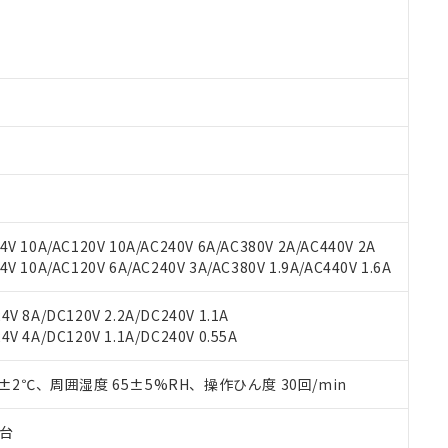
 RoHS指令（10物質）の非含有に対応した製品が提供可能な商品です
oHS指令（10物質）の非含有に対応した製品に切り替える予定のある
 RoHS指令（10物質）の非含有に非対応の商品で、対応品を出す予
 RoHS指令（10物質）の非含有の対応状況を調査中または確認中の
ンス料など無形物で、有害物質有無と関係のない商品です。
○×表
より、非含有部品としていたものが、含有品と判明した場合などやむ
みいただき、同意のうえご利用ください。
材料含有率が中国RoHSの基準値以下であることを示します。
材料含有率が中国RoHSの基準値を超えていることを示します。
、当社制御機器事業取扱商品の当社在庫状況および標準価格(税抜)
ら貴社製品のうち、外国為替および外国貿易法に定める商品（以下｢
質）：
す。当社販売部門へお問い合わせください。
 水銀(Hg) 1000ppm以下、 カドミウム(Cd) 100ppm以下、
たは国外への提供する場合は、日本国政府の輸出許可(または役務取
000ppm以下、ポリ臭化ビフェニル類(PBB) 1000ppm以下、ポリ臭化ジフェニルエーテル類(P
事業取扱商品の中には、本サービスの対象外となる商品もあること
手続きをとります。
キシル) (DEHP)(別名：DOP) 1000ppm以下、フタル酸ブチルベンジル（BBP） 100
V 10A/AC120V 10A/AC240V 6A/AC380V 2A/AC440V 2A
(GB/T26572)：
以下、フタル酸ジイソブチル (DIBP) 1000ppm以下
び標準価格照会結果は、記載している更新日時点での社内データに
物を破棄する場合は、完全に破砕するなど、違法に輸出されないよ
(水銀) : 1000ppm、 Cd(カドミウム) : 100ppm、
 10A/AC120V 6A/AC240V 3A/AC380V 1.9A/AC440V 1.6A
業用監視および制御機器に対する適用除外項目は除く。
覧された時点での実際の在庫および標準価格とは異なる場合がある
1000ppm、 PBBs(ポリ臭化ビフェニル類) : 1000ppm、 PBDEs(ポリ臭化ジフェニルエーテル類
物質については閾値を超える意図的な使用がないことを確認しています。
上の在庫あり
 1000ppm、 DIBP(フタル酸ジイソブチル) : 1000ppm、 BBP(フタル酸ブチルベンジル) :
品を、核兵器、ミサイル、化学兵器、生物兵器またはその他武器並
チルヘキシル)) : 1000ppm
V 8A/DC120V 2.2A/DC240V 1.1A
況および標準価格はお客様のお取引先、またはお客様担当のオムロ
用いたしません。
V 4A/DC120V 1.1A/DC240V 0.55A
ご相談ください。
は満たないが在庫あり
製品を第三者に販売する場合は、上記1、2および3の内容を当該第
機器販売店や当社販売拠点は「
販売ネットワーク
」をご確認くだ
販売先および販売に係わる関係者が違法に輸出するおそれがある場
用期限
び標準価格結果を当社の事前の承諾なく第三者に漏洩または開示し
0±2℃、周囲湿度 65±5%RH、操作ひん度 30回/min
え状況などにより、予定月が前後することがあります。
(最新の在庫状況については、お客様のお取引先、またはお客様担当
（10物質）のすべてが基準値以下であることを示します。
店・当社販売員にご確認ください)
能（部品リスト作成サービス）をご利用いただくには、I-Webメン
使用状況下において有害物質が外部に漏えいし、環境に深刻な影響を
子台
あります。