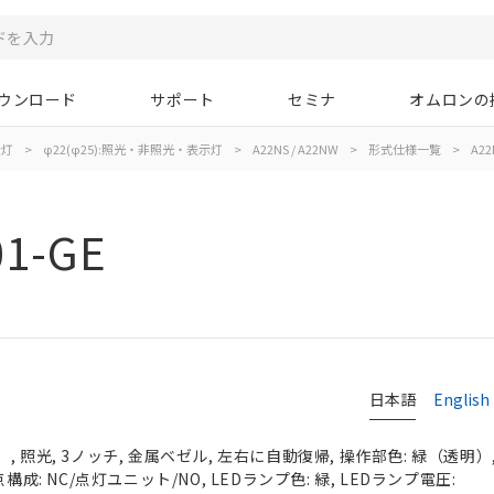
ウンロード
サポート
セミナ
オムロンの
示灯
>
φ22(φ25):照光・非照光・表示灯
>
A22NS / A22NW
>
形式仕様一覧
>
A22
01-GE
日本語
English
 照光, 3ノッチ, 金属ベゼル, 左右に自動復帰, 操作部色: 緑（透明）, I
構成: NC/点灯ユニット/NO, LEDランプ色: 緑, LEDランプ電圧: