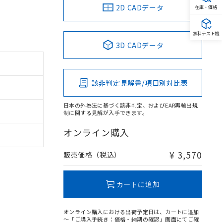
2D CADデータ
在庫・価格
無料テスト機
3D CADデータ
該非判定見解書/項目別対比表
日本の外為法に基づく該非判定、およびEAR再輸出規
制に関する見解が入手できます。
オンライン購入
¥ 3,570
販売価格（税込）
カートに追加
オンライン購入における出荷予定日は、カートに追加
～「ご購入手続き：価格・納期の確認」画面にてご確