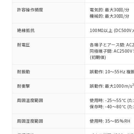
味します。
空
受注生産
お客様が当ウ
※3 非含有証明
「－」：未確認で
許容操作頻度
電気的: 最大30回/分
白
が、当社の製
機械的: 最大30回/分
さい。
下記の非含有証明
※当社の共同
絶縁抵抗
100MΩ以上 (DC5
いる法人を指
EU RoHS指令（
51物質の非含有証
※本証明書は発行
耐電圧
各端子とアース間: AC250
また、RoHS指
同極端子間: AC2500V
混在することから
(初期値)
既に当社にて対応
り割愛しておりま
耐振動
誤動作: 10～55Hz 複
耐衝撃
誤動作: 最大1000m/s
周囲温度範囲
使用時: -25～55℃
保存時: -40～80℃
周囲湿度範囲
使用時: 35～85%RH