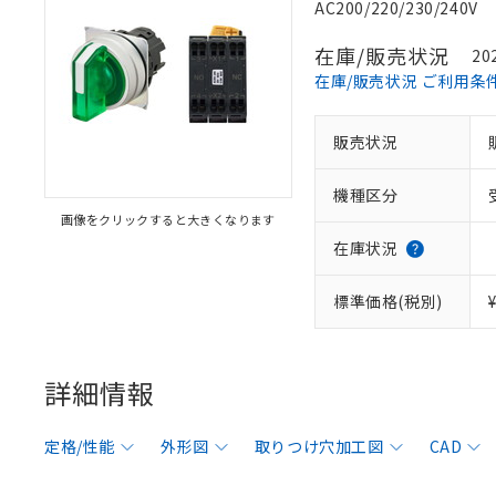
AC200/220/230/240V
在庫/販売状況
20
在庫/販売状況 ご利用条
販売状況
機種区分
画像をクリックすると大きくなります
在庫状況
標準価格(税別)
詳細情報
定格/性能
外形図
取りつけ穴加工図
CAD