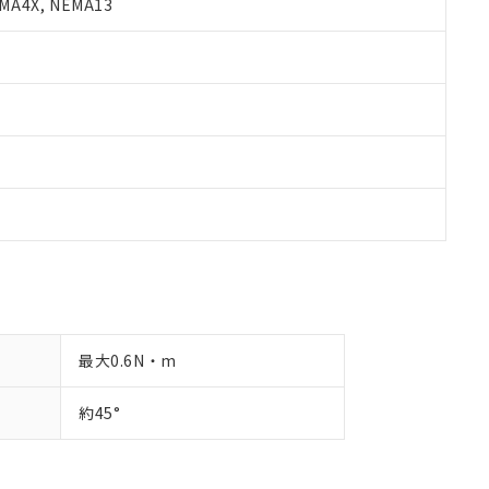
A4X, NEMA13
最大0.6N・m
約45°