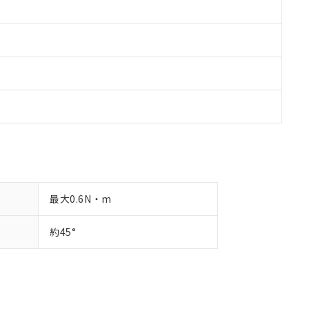
最大0.6N・m
約45°