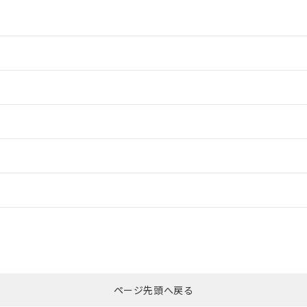
情報更新：2
情報更新：2
ードすることができます。
情報更新：
ログイン/会員登録
適合状況については、「カスタマーサポートセンタ お客様相談室」または貴
みください。
非含有証明書
※3
ページ先頭へ戻る
ダウンロードはこちら