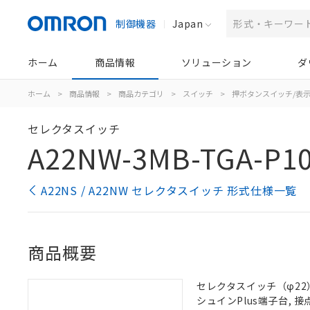
制御機器
Japan
ホーム
商品情報
ソリューション
ダ
ホーム
>
商品情報
>
商品カテゴリ
>
スイッチ
>
押ボタンスイッチ/表
セレクタスイッチ
A22NW-3MB-TGA-P1
A22NS / A22NW セレクタスイッチ 形式仕様一覧
商品概要
セレクタスイッチ（φ22）,
シュインPlus端子台, 接点構