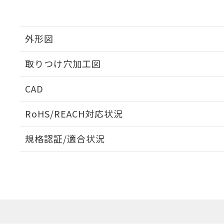
外形図
取りつけ穴加工図
CAD
ログイン/会員登録いただくと、CADデータをダウンロ
RoHS/REACH対応状況
規格認証/適合状況
EU RoHS
注意事項・凡例
A22NW-3MB-TGA-P102-GDについての規格認証/
営業員または販売店にお問い合わせください。
ダウンロードデータをご利用いただく前に、以下を必ずお読
対応状況
対応予定月
※1
※2
ソフトウェアの使用条件
対応済み