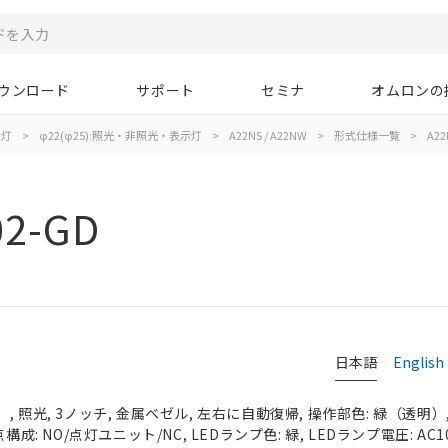
ウンロード
サポート
セミナ
オムロンの
示灯
>
φ22(φ25):照光・非照光・表示灯
>
A22NS / A22NW
>
形式仕様一覧
>
A22
02-GD
日本語
English
 照光, 3ノッチ, 金属ベゼル, 左右に自動復帰, 操作部色: 緑（透明）, I
成: NO/点灯ユニット/NC, LEDランプ色: 緑, LEDランプ電圧: AC100