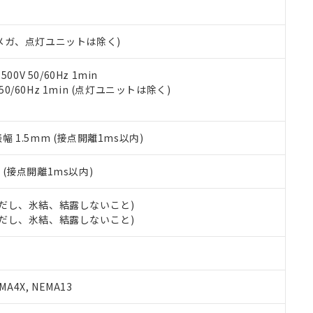
書ダウンロード
す。当社販売部門へお問い合わせください。
品・サービスに関するお客様との取引・商談に必要な範囲で利用す
合意する
キャンセル
書をダウンロードすることができます。
00Vメガ、点灯ユニットは除く)
利用者とは、
"個人情報の共同利用に関して"
の「1.共同利用者の
します。
10物質）の非含有証明書
明書（当社基準）
0V 50/60Hz 1min
日時点で非含有を証明するもので、過去に遡って非含有を証明するも
 50/60Hz 1min (点灯ユニットは除く)
令のフタル酸エステル類４物質の対応では、対応完了までの期間は出
備考欄に対応日を記載しておりました。
品への在庫切替を完了していることから、特段のことがない限り、20
振幅 1.5mm (接点開離1ms以内)
す。
2
(接点開離1ms以内)
 (ただし、氷結、結露しないこと)
 (ただし、氷結、結露しないこと)
A4X, NEMA13