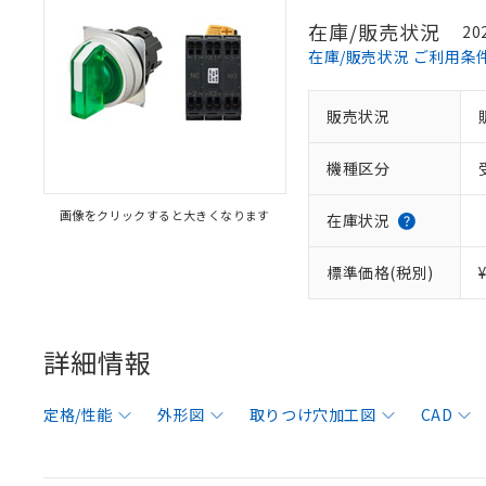
在庫/販売状況
20
在庫/販売状況 ご利用条
販売状況
機種区分
画像をクリックすると大きくなります
在庫状況
標準価格(税別)
詳細情報
定格/性能
外形図
取りつけ穴加工図
CAD