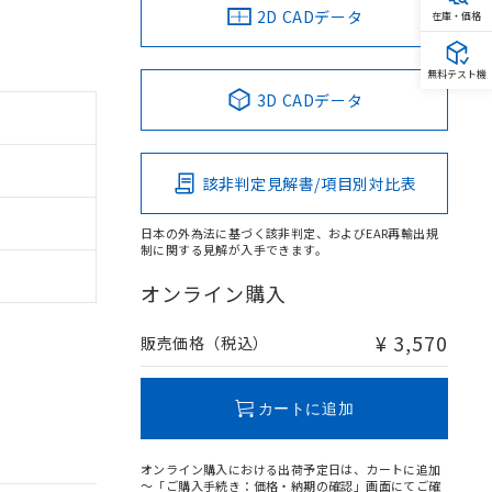
2D CADデータ
在庫・価格
無料テスト機
3D CADデータ
該非判定見解書/項目別対比表
日本の外為法に基づく該非判定、およびEAR再輸出規
制に関する見解が入手できます。
オンライン購入
¥ 3,570
販売価格（税込）
カートに追加
オンライン購入における出荷予定日は、カートに追加
～「ご購入手続き：価格・納期の確認」画面にてご確