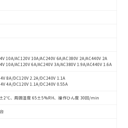
 RoHS指令（10物質）の非含有に対応した製品が提供可能な商品です
oHS指令（10物質）の非含有に対応した製品に切り替える予定のある
 RoHS指令（10物質）の非含有に非対応の商品で、対応品を出す予
 RoHS指令（10物質）の非含有の対応状況を調査中または確認中の
ンス料など無形物で、有害物質有無と関係のない商品です。
○×表
より、非含有部品としていたものが、含有品と判明した場合などやむ
みいただき、同意のうえご利用ください。
材料含有率が中国RoHSの基準値以下であることを示します。
材料含有率が中国RoHSの基準値を超えていることを示します。
、当社制御機器事業取扱商品の当社在庫状況および標準価格(税抜)
ら貴社製品のうち、外国為替および外国貿易法に定める商品（以下｢
質）：
す。当社販売部門へお問い合わせください。
 水銀(Hg) 1000ppm以下、 カドミウム(Cd) 100ppm以下、
たは国外への提供する場合は、日本国政府の輸出許可(または役務取
V 10A/AC120V 10A/AC240V 6A/AC380V 2A/AC440V 2A
000ppm以下、ポリ臭化ビフェニル類(PBB) 1000ppm以下、ポリ臭化ジフェニルエーテル類(P
事業取扱商品の中には、本サービスの対象外となる商品もあること
手続きをとります。
キシル) (DEHP)(別名：DOP) 1000ppm以下、フタル酸ブチルベンジル（BBP） 100
 10A/AC120V 6A/AC240V 3A/AC380V 1.9A/AC440V 1.6A
(GB/T26572)：
以下、フタル酸ジイソブチル (DIBP) 1000ppm以下
び標準価格照会結果は、記載している更新日時点での社内データに
物を破棄する場合は、完全に破砕するなど、違法に輸出されないよ
(水銀) : 1000ppm、 Cd(カドミウム) : 100ppm、
業用監視および制御機器に対する適用除外項目は除く。
覧された時点での実際の在庫および標準価格とは異なる場合がある
1000ppm、 PBBs(ポリ臭化ビフェニル類) : 1000ppm、 PBDEs(ポリ臭化ジフェニルエーテル類
物質については閾値を超える意図的な使用がないことを確認しています。
V 8A/DC120V 2.2A/DC240V 1.1A
上の在庫あり
 1000ppm、 DIBP(フタル酸ジイソブチル) : 1000ppm、 BBP(フタル酸ブチルベンジル) :
品を、核兵器、ミサイル、化学兵器、生物兵器またはその他武器並
チルヘキシル)) : 1000ppm
V 4A/DC120V 1.1A/DC240V 0.55A
況および標準価格はお客様のお取引先、またはお客様担当のオムロ
用いたしません。
ご相談ください。
は満たないが在庫あり
製品を第三者に販売する場合は、上記1、2および3の内容を当該第
機器販売店や当社販売拠点は「
販売ネットワーク
」をご確認くだ
0±2℃、周囲湿度 65±5%RH、操作ひん度 30回/min
販売先および販売に係わる関係者が違法に輸出するおそれがある場
用期限
び標準価格結果を当社の事前の承諾なく第三者に漏洩または開示し
え状況などにより、予定月が前後することがあります。
(最新の在庫状況については、お客様のお取引先、またはお客様担当
（10物質）のすべてが基準値以下であることを示します。
子台
店・当社販売員にご確認ください)
能（部品リスト作成サービス）をご利用いただくには、I-Webメン
使用状況下において有害物質が外部に漏えいし、環境に深刻な影響を
あります。
機種、また在庫状況の情報を公開していない機種
ェブサイト上で当社にご登録された部品リストについて、当社およ