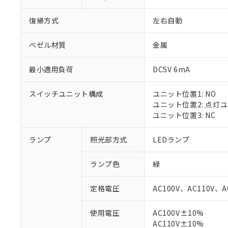
復帰方式
左右自動
ベゼル材質
金属
最小適用負荷
DC5V 6mA
スイッチユニット構成
ユニット位置1: NO
ユニット位置2: 点灯
ユニット位置3: NC
ランプ
照光部方式
LEDランプ
ランプ色
緑
定格電圧
AC100V、AC110V、A
※1 対応状況
使用電圧
AC100V±10%
AC110V±10%