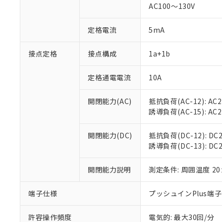
対応済み：EU
AC100～130V
対応予定：EU R
対応予定なし：EU
定格電流
5mA
調査・確認中：EU
ご利用条件
非該当品：ライセ
※1 中国RoHS
接点定格
接点構成
1a+1b
仕入先様の事情に
があります。
以下の条件をお読
「○」：最大均質
定格通電電流
10A
「×」：最大均質
本サービスは
当社は、これ
*EU RoHS指令（10物
「－」：未確認で
鉛(Pb) 1000ppm以下、
くものです。
う）を輸出ま
開閉能力(AC)
抵抗負荷(AC-12): AC24
記
説明
六価クロム(Cr(Ⅵ)) 1
当社制御機器
などの必要な
フタル酸ビス(2-エチルヘ
誘導負荷(AC-15): AC24V
号
*中国RoHS10物質の基準値 
ル（DBP） 1000ppm
在庫状況およ
当社は規制貨
Pb(鉛) :1000ppm、 Hg
但し、RoHS指令で産
のであり、閲
ます。
Cr(Ⅵ)(六価クロム) : 
フタル酸エステル類の４
開閉能力(DC)
抵抗負荷(DC-12): DC24
○
一定数以
DBP(フタル酸ジブチル) :
い。
当社は貴社製
DEHP(フタル酸ビス(2-エ
誘導負荷(DC-13): DC24
正式な納期状
置等に一切使
当社販売員に
※2 対応予定月
△
一定数に
当社は、貴社
オムロン制御
開閉能力説明
測定条件: 周囲温度 2
また当社は、
※2 環境保護使
在庫状況およ
部品在庫の切り替
たしません。
－
在庫なし
す。
「ｅ」：有害物質
端子仕様
プッシュインPlus端
機器販売
マイパーツ機
「10」：通常の
ている必要が
味します。
許容操作頻度
電気的: 最大30回/分
空
受注生産
お客様が当ウ