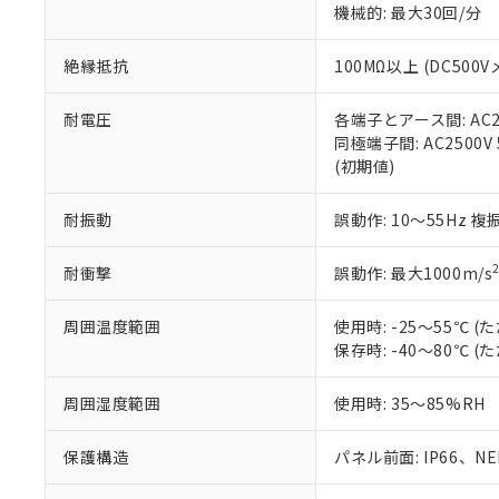
※3 非含有証明
「－」：未確認で
機械的: 最大30回/分
白
が、当社の製
さい。
下記の非含有証明
絶縁抵抗
100MΩ以上 (DC5
※当社の共同
いる法人を指
EU RoHS指令（
51物質の非含有証
耐電圧
各端子とアース間: AC250
※本証明書は発行
同極端子間: AC2500V
また、RoHS指
(初期値)
混在することから
既に当社にて対応
耐振動
誤動作: 10～55Hz 複
り割愛しておりま
耐衝撃
誤動作: 最大1000m/s
周囲温度範囲
使用時: -25～55℃
保存時: -40～80℃
周囲湿度範囲
使用時: 35～85%RH
保護構造
パネル前面: IP66、NEM