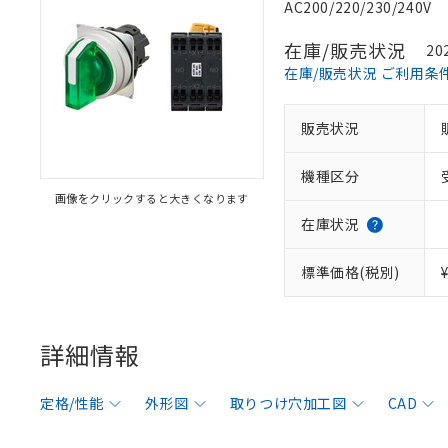
AC200/220/230/240V
在庫/販売状況
20
在庫/販売状況 ご利用条
販売状況
機種区分
画像をクリックすると大きくなります
在庫状況
標準価格(税別)
詳細情報
定格/性能
外形図
取りつけ穴加工図
CAD