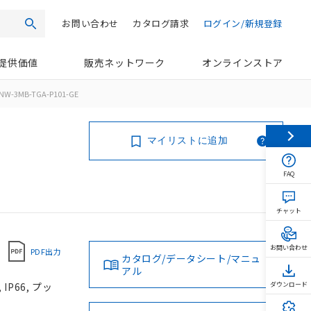
お問い合わせ
カタログ請求
ログイン/新規登録
検索
提供価値
販売ネットワーク
オンラインストア
NW-3MB-TGA-P101-GE
マイリストに追加
FAQ
チャット
お問い合わせ
PDF出力
カタログ/データシート/マニュ
アル
P66, プッ
ダウンロード