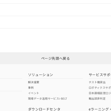
ードすることができます。
情報更新：
ログイン/会員登録
適合状況については、「カスタマーサポートセンタ お客様相談室」または貴社
みください。
非含有証明書
※3
ページ先頭へ戻る
ダウンロードはこちら
ソリューション
サービスサポ
解決提案
テスト機貸出
事例
ロボティクスサ
イベント
日本語相談窓口
現場データ活用サービスi-BELT
輸出該非判定
I)
PBBs
PBDEs
DBP
ダウンロードセンタ
eラーニング