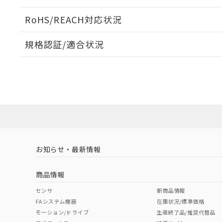
ログイン/会員登録いただくと、CADデータをダウンロ
RoHS/REACH対応状況
規格認証/適合状況
EU RoHS
注意事項・凡例
A22NW-3MB-TGA-P101-GEについての規格認証/
営業員または販売店にお問い合わせください。
ダウンロードデータをご利用いただく前に、以下を必ずお読
対応状況
対応予定月
※1
※2
ソフトウェアの使用条件
対応済み
お知らせ・最新情報
中国 RoHS
注意事項・凡例
商品情報
中国 RoHS表
※1 ※2
センサ
新商品情報
FAシステム機器
在庫状況/標準価格
Pb
Hg
Cd
Cr(V
モーション/ドライブ
生産終了品/推奨代替品