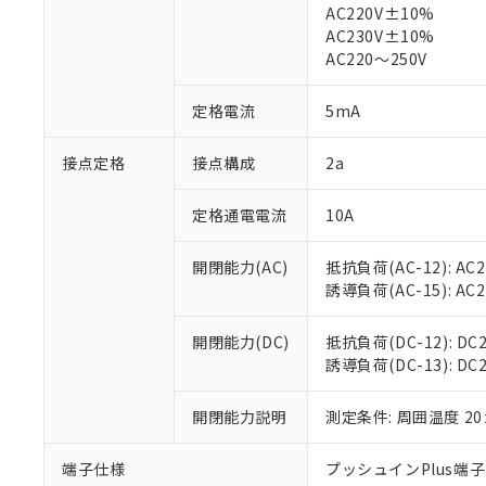
※1 中国RoHS
AC220V±10%
仕入先様の事情に
AC230V±10%
があります。
以下の条件をお読
「○」：最大均質
AC220～250V
「×」：最大均質
本サービスは
当社は、これ
*EU RoHS指令（10物
「－」：未確認で
鉛(Pb) 1000ppm以下、
くものです。
う）を輸出ま
定格電流
5mA
記
説明
六価クロム(Cr(Ⅵ)) 1
当社制御機器
などの必要な
フタル酸ビス(2-エチルヘ
号
*中国RoHS10物質の基準値 
ル（DBP） 1000ppm
在庫状況およ
当社は規制貨
接点定格
接点構成
2a
Pb(鉛) :1000ppm、 Hg
但し、RoHS指令で産
のであり、閲
ます。
Cr(Ⅵ)(六価クロム) : 
フタル酸エステル類の４
○
一定数以
DBP(フタル酸ジブチル) :
い。
当社は貴社製
DEHP(フタル酸ビス(2-エ
定格通電電流
10A
正式な納期状
置等に一切使
当社販売員に
※2 対応予定月
△
一定数に
当社は、貴社
開閉能力(AC)
抵抗負荷(AC-12): AC24
オムロン制御
また当社は、
※2 環境保護使
誘導負荷(AC-15): AC24V
在庫状況およ
部品在庫の切り替
たしません。
－
在庫なし
す。
「ｅ」：有害物質
機器販売
マイパーツ機
開閉能力(DC)
抵抗負荷(DC-12): DC24
「10」：通常の
ている必要が
誘導負荷(DC-13): DC24
味します。
空
受注生産
お客様が当ウ
※3 非含有証明
「－」：未確認で
白
が、当社の製
開閉能力説明
測定条件: 周囲温度 2
さい。
下記の非含有証明
※当社の共同
端子仕様
プッシュインPlus端
いる法人を指
EU RoHS指令（