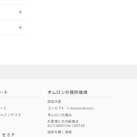
2026/7/29
担当オムロン
お問い合わせ
ート
オムロンの提供価値
目指す姿
ポート
コンセプト「i-Automation!」
ジャパンデスク
オムロンの強み
お客様との共創拠点
AUTOMATION CENTER
DIBP
BBP
DEHP
環境保護
技術を磨く現場
・セミナ