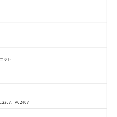
ユニット
 RoHS指令（10物質）の非含有に対応した製品が提供可能な商品です
oHS指令（10物質）の非含有に対応した製品に切り替える予定のある
C230V、AC240V
 RoHS指令（10物質）の非含有に非対応の商品で、対応品を出す予
 RoHS指令（10物質）の非含有の対応状況を調査中または確認中の
ンス料など無形物で、有害物質有無と関係のない商品です。