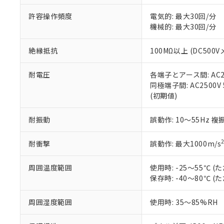
51物質の非含有証
許容操作頻度
電気的: 最大30回/分
※本証明書は発行
機械的: 最大30回/分
また、RoHS指
混在することから
既に当社にて対応
絶縁抵抗
100MΩ以上 (DC5
り割愛しておりま
耐電圧
各端子とアース間: AC250
同極端子間: AC2500V
(初期値)
耐振動
誤動作: 10～55Hz 複
耐衝撃
誤動作: 最大1000m/s
周囲温度範囲
使用時: -25～55℃
保存時: -40～80℃
周囲湿度範囲
使用時: 35～85%RH