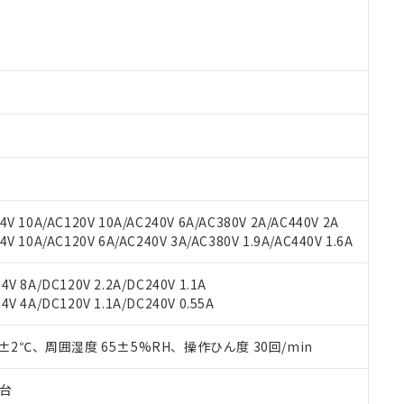
○×表
より、非含有部品としていたものが、含有品と判明した場合などやむ
みいただき、同意のうえご利用ください。
材料含有率が中国RoHSの基準値以下であることを示します。
材料含有率が中国RoHSの基準値を超えていることを示します。
、当社制御機器事業取扱商品の当社在庫状況および標準価格(税抜)
ら貴社製品のうち、外国為替および外国貿易法に定める商品（以下｢
質）：
す。当社販売部門へお問い合わせください。
 水銀(Hg) 1000ppm以下、 カドミウム(Cd) 100ppm以下、
たは国外への提供する場合は、日本国政府の輸出許可(または役務取
000ppm以下、ポリ臭化ビフェニル類(PBB) 1000ppm以下、ポリ臭化ジフェニルエーテル類(P
事業取扱商品の中には、本サービスの対象外となる商品もあること
手続きをとります。
キシル) (DEHP)(別名：DOP) 1000ppm以下、フタル酸ブチルベンジル（BBP） 100
(GB/T26572)：
以下、フタル酸ジイソブチル (DIBP) 1000ppm以下
び標準価格照会結果は、記載している更新日時点での社内データに
物を破棄する場合は、完全に破砕するなど、違法に輸出されないよ
(水銀) : 1000ppm、 Cd(カドミウム) : 100ppm、
業用監視および制御機器に対する適用除外項目は除く。
覧された時点での実際の在庫および標準価格とは異なる場合がある
1000ppm、 PBBs(ポリ臭化ビフェニル類) : 1000ppm、 PBDEs(ポリ臭化ジフェニルエーテル類
物質については閾値を超える意図的な使用がないことを確認しています。
上の在庫あり
 1000ppm、 DIBP(フタル酸ジイソブチル) : 1000ppm、 BBP(フタル酸ブチルベンジル) :
品を、核兵器、ミサイル、化学兵器、生物兵器またはその他武器並
チルヘキシル)) : 1000ppm
況および標準価格はお客様のお取引先、またはお客様担当のオムロ
用いたしません。
ご相談ください。
は満たないが在庫あり
製品を第三者に販売する場合は、上記1、2および3の内容を当該第
V 10A/AC120V 10A/AC240V 6A/AC380V 2A/AC440V 2A
機器販売店や当社販売拠点は「
販売ネットワーク
」をご確認くだ
販売先および販売に係わる関係者が違法に輸出するおそれがある場
用期限
 10A/AC120V 6A/AC240V 3A/AC380V 1.9A/AC440V 1.6A
び標準価格結果を当社の事前の承諾なく第三者に漏洩または開示し
え状況などにより、予定月が前後することがあります。
(最新の在庫状況については、お客様のお取引先、またはお客様担当
（10物質）のすべてが基準値以下であることを示します。
店・当社販売員にご確認ください)
能（部品リスト作成サービス）をご利用いただくには、I-Webメン
V 8A/DC120V 2.2A/DC240V 1.1A
使用状況下において有害物質が外部に漏えいし、環境に深刻な影響を
あります。
V 4A/DC120V 1.1A/DC240V 0.55A
機種、また在庫状況の情報を公開していない機種
ェブサイト上で当社にご登録された部品リストについて、当社およ
書ダウンロード
す。当社販売部門へお問い合わせください。
品・サービスに関するお客様との取引・商談に必要な範囲で利用す
合意する
キャンセル
0±2℃、周囲湿度 65±5%RH、操作ひん度 30回/min
書をダウンロードすることができます。
利用者とは、
"個人情報の共同利用に関して"
の「1.共同利用者の
子台
します。
10物質）の非含有証明書