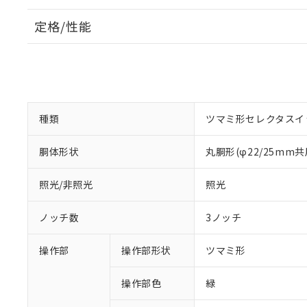
定格/性能
種類
ツマミ形セレクタスイ
胴体形状
丸胴形(φ22/25mm共
照光/非照光
照光
ノッチ数
3ノッチ
操作部
操作部形状
ツマミ形
操作部色
緑