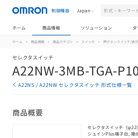
制御機器
Japan
ホーム
商品情報
ソリューション
ダ
ホーム
>
商品情報
>
商品カテゴリ
>
スイッチ
>
押ボタンスイッチ/表
セレクタスイッチ
A22NW-3MB-TGA-P1
A22NS / A22NW セレクタスイッチ 形式仕様一覧
商品概要
セレクタスイッチ（φ22）,
シュインPlus端子台, 接点