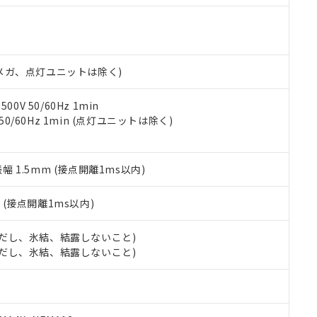
明書（当社基準）
日時点で非含有を証明するもので、過去に遡って非含有を証明するも
令のフタル酸エステル類４物質の対応では、対応完了までの期間は出
備考欄に対応日を記載しておりました。
品への在庫切替を完了していることから、特段のことがない限り、20
00Vメガ、点灯ユニットは除く)
す。
0V 50/60Hz 1min
 50/60Hz 1min (点灯ユニットは除く)
振幅 1.5mm (接点開離1ms以内)
2
(接点開離1ms以内)
 (ただし、氷結、結露しないこと)
 (ただし、氷結、結露しないこと)