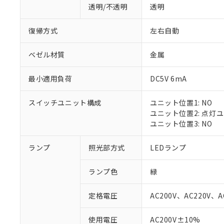
透明/不透明
透明
復帰方式
左右自動
ベゼル材質
金属
最小適用負荷
DC5V 6mA
スイッチユニット構成
ユニット位置1: NO
ユニット位置2: 点灯
ユニット位置3: NO
ランプ
照光部方式
LEDランプ
※1 対応状況
ランプ色
緑
対応済み：EU
対応予定：EU R
定格電圧
AC200V、AC220V、A
対応予定なし：EU
調査・確認中：EU
ご利用条件
使用電圧
AC200V±10%
非該当品：ライセ