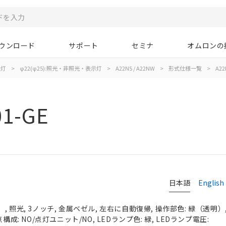
ウンロード
サポート
セミナ
オムロンの
示灯
>
φ22(φ25):照光・非照光・表示灯
>
A22NS / A22NW
>
形式仕様一覧
>
A22
01-GE
日本語
English
 照光, 3ノッチ, 金属ベゼル, 左右に自動復帰, 操作部色: 緑（透明）, I
構成: NO/点灯ユニット/NO, LEDランプ色: 緑, LEDランプ電圧: