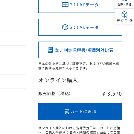
2D CADデータ
在庫・価格
無料テスト機
3D CADデータ
該非判定見解書/項目別対比表
日本の外為法に基づく該非判定、およびEAR再輸出規
制に関する見解が入手できます。
オンライン購入
¥ 3,570
販売価格（税込）
カートに追加
オンライン購入における出荷予定日は、カートに追加
～「ご購入手続き：価格・納期の確認」画面にてご確