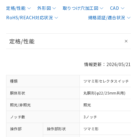
定格/性能
外形図
取りつけ穴加工図
CAD
RoHS/REACH対応状況
規格認証/適合状況
定格/性能
情報更新：2026/05/21
種類
ツマミ形セレクタスイッチ
胴体形状
丸胴形(φ22/25mm共用)
照光/非照光
照光
ノッチ数
3ノッチ
操作部
操作部形状
ツマミ形