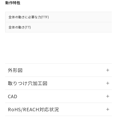
登録された部品リストについて、当社
動作特性
および当社の共同利用者が、当社の製
下記の非含有証明書をダウンロードするこ
品・サービスに関するお客様との取
とができます。
合意する
キャンセル
引・商談に必要な範囲で利用すること
全体の動きに必要な力(TTF)
をご了承ください。
EU RoHS指令（10物質）の非含有証明書
全体の動き(TT)
※当社の共同利用者とは、
"個人情報
51物質の非含有証明書（当社基準）
の共同利用に関して"
の「1.共同利
※本証明書は発行日時点で非含有を証明す
用者の範囲」に記載されている法人を
るもので、過去に遡って非含有を証明する
指します。
ものではありません。
また、RoHS指令のフタル酸エステル類４
物質の対応では、対応完了までの期間は出
荷製品に未対応品が混在することから備考
外形図
欄に対応日を記載しておりました。
既に当社にて対応品への在庫切替を完了
情報更新：2026/05/21
していることから、特段のことがない限
取りつけ穴加工図
り、2022年1月12日より割愛しておりま
す。
情報更新：2026/05/21
CAD
ログイン/会員登録いただくと、CADデータをダウンロー
RoHS/REACH対応状況
ドすることができます。