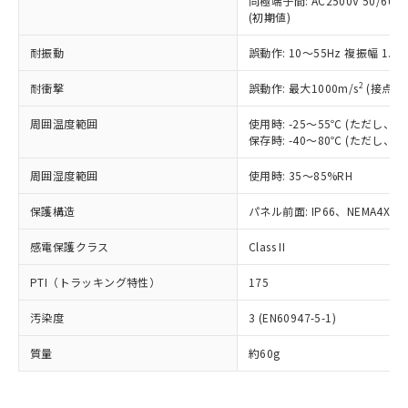
同極端子間: AC2500V 50/60
為替および外国貿易法に定める商品
在庫状況および標準価格照会結果は、
い合わせください。
(初期値)
（以下｢規制貨物等」という）を輸出
記載している更新日時点での社内デー
*EU RoHS指令（10物質）：
または国外への提供する場合は、日本
記
タに基づき作成されるものであり、閲
説明
鉛(Pb) 1000ppm以下、 水銀(Hg) 1000ppm以下、 カド
耐振動
誤動作: 10～55Hz 複振幅 1.
*中国RoHS10物質の基準値 (GB/T26572)：
国政府の輸出許可(または役務取引許
号
覧された時点での実際の在庫および標
ミウム(Cd) 100ppm以下、
Pb(鉛) :1000ppm、 Hg(水銀) : 1000ppm、 Cd(カドミウ
可)を取得するなどの必要な手続きを
六価クロム(Cr(Ⅵ)) 1000ppm以下、ポリ臭化ビフェニル
ム) : 100ppm、
準価格とは異なる場合があることをご
2
耐衝撃
誤動作: 最大1000m/s
(接点開
類(PBB) 1000ppm以下、ポリ臭化ジフェニルエーテル類
Cr(Ⅵ)(六価クロム) : 1000ppm、 PBBs(ポリ臭化ビフェ
とります。
了承ください。
(PBDE) 1000ppm以下、フタル酸ビス(2-エチルヘキシ
○
一定数以上の在庫あり
ニル類) : 1000ppm、 PBDEs(ポリ臭化ジフェニルエーテ
当社は規制貨物を破棄する場合は、完
ル) (DEHP)(別名：DOP) 1000ppm以下、フタル酸ブチ
正式な納期状況および標準価格はお客
ル類) : 1000ppm、
周囲温度範囲
使用時: -25～55℃ (ただし
ルベンジル（BBP） 1000ppm以下、フタル酸ジブチル
全に破砕するなど、違法に輸出されな
DBP(フタル酸ジブチル) : 1000ppm、 DIBP(フタル酸ジ
保存時: -40～80℃ (ただし
様のお取引先、またはお客様担当のオ
（DBP） 1000ppm以下、フタル酸ジイソブチル
イソブチル) : 1000ppm、 BBP(フタル酸ブチルベンジ
△
一定数には満たないが在庫あり
いよう必要な手段を講じます。
ムロン制御機器販売店・当社販売員に
(DIBP) 1000ppm以下
ル) : 1000ppm、
当社は貴社製品を、核兵器、ミサイ
但し、RoHS指令で産業用監視および制御機器に対する
周囲湿度範囲
使用時: 35～85%RH
DEHP(フタル酸ビス(2-エチルヘキシル)) : 1000ppm
ご相談ください。
適用除外項目は除く。
ル、化学兵器、生物兵器またはその他
－
在庫なし(最新の在庫状況につ
オムロン制御機器販売店や当社販売拠
フタル酸エステル類の４物質については閾値を超える意
保護構造
パネル前面: IP66、NEMA4X, N
武器並びにこれらの製造装置等に一切
いては、お客様のお取引先、ま
図的な使用がないことを確認しています。
点は「
販売ネットワーク
」をご確認
※2 環境保護使用期限
使用いたしません。
たはお客様担当のオムロン制御
ください。
感電保護クラス
Class II
当社は、貴社製品を第三者に販売する
機器販売店・当社販売員にご確
在庫状況および標準価格結果を当社の
※2 対応予定月
「ｅ」：有害物質（10物質）のすべてが基
場合は、上記1、2および3の内容を当
認ください)
事前の承諾なく第三者に漏洩または開
PTI（トラッキング特性）
175
準値以下であることを示します。
該第三者に通知します。また当社は、
示しないようお願いします。
部品在庫の切り替え状況などにより、予定
「10」：通常の使用状況下において有害物
販売先および販売に係わる関係者が違
マイパーツ機能（部品リスト作成サー
空
受注生産機種、また在庫状況の
汚染度
3 (EN60947-5-1)
月が前後することがあります。
質が外部に漏えいし、環境に深刻な影響を
法に輸出するおそれがある場合は、取
ビス）をご利用いただくには、I-Web
白
情報を公開していない機種
及ぼさない年数を意味します。
り引きをいたしません。
メンバーズにご登録されている必要が
質量
約60g
「－」：未確認です。当社販売部門へお問
あります。
い合わせください。
お客様が当ウェブサイト上で当社にご
※3 非含有証明書ダウンロード