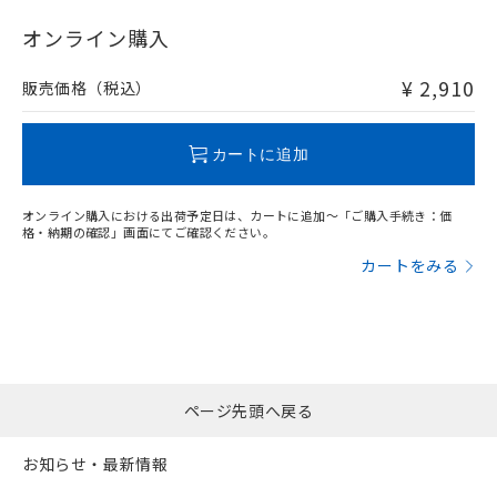
"対応済み"や非含有の記載がされた商品であっても、流通
在庫等で未対応品が混在する可能性があります。
オンライン購入
非含有品が必要な際は、弊社営業部門もしくは販売店へお
問い合わせください。
¥ 2,910
販売価格（税込）
この製品のRoHS/REACH対応状況ページへ
カートに追加
オンライン購入における出荷予定日は、カートに追加～「ご購入手続き：価
格・納期の確認」画面にてご確認ください。
カートをみる
ページ先頭へ戻る
お知らせ・最新情報