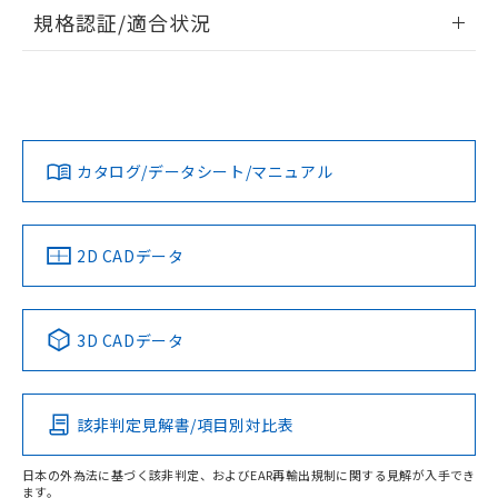
情報更新：2026/7/29
規格認証/適合状況
ログイン/会員登録
EU RoHS
注意事項・凡例
UL認証
CSA認証
CEマーキング
Yes
Yes
Yes
対応状況
対応予定月
※1
※2
ダウンロードデータをご利用いただく前に、以下を必ずお読
みください。
カタログ/データシート/マニュアル
対応済み
ソフトウェアの使用条件
LR型式承認
DNV型式承認
BV型式承認
KR型式承
（イギリス
（ノルウェー
（フランス
（韓国
船舶規格）
船舶規格）
船舶規格）
船舶規格
中国 RoHS
注意事項・凡例
2D CADデータ
No
No
No
No
中国 RoHS表
※1 ※2
3D CADデータ
この製品の規格認証/適合状況ページへ
Pb
Hg
Cd
Cr(VI)
その他の認証はこちらのページからご検索ください
該非判定見解書/項目別対比表
O
O
O
O
日本の外為法に基づく該非判定、およびEAR再輸出規制に関する見解が入手でき
ます。