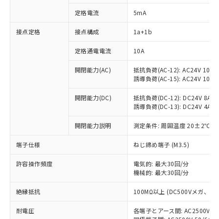
定格電流
5mA
接点定格
接点構成
1a+1b
※1 対応状況
定格通電電流
10A
対応済み：EU RoHS指令（10物質）の
非含有に対応した製品が提供可能な商品で
開閉能力(AC)
抵抗負荷(AC-12): AC24V 10A/A
す。
誘導負荷(AC-15): AC24V 10A/AC
対応予定：EU RoHS指令（10物質）の非含
ご利用条件
有に対応した製品に切り替える予定のある
開閉能力(DC)
抵抗負荷(DC-12): DC24V 8A/DC
商品です。
誘導負荷(DC-13): DC24V 4A/DC
対応予定なし：EU RoHS指令（10物質）の
以下の条件をお読みいただき、同意のうえ
開閉能力説明
測定条件: 周囲温度 20±2℃、
非含有に非対応の商品で、対応品を出す予
ご利用ください。
定はありません。
端子仕様
ねじ締め端子 (M3.5)
調査・確認中：EU RoHS指令（10物質）の
本サービスは、当社制御機器事業取扱
※1 中国RoHS○×表
非含有の対応状況を調査中または確認中の
商品の当社在庫状況および標準価格
許容操作頻度
電気的: 最大30回/分
商品です。
(税抜)を提供させていただくもので
機械的: 最大30回/分
「○」：最大均質材料含有率が中国RoHSの
非該当品：ライセンス料など無形物で、有
す。
基準値以下であることを示します。
害物質有無と関係のない商品です。
絶縁抵抗
100MΩ以上 (DC500Vメガ、
当社制御機器事業取扱商品の中には、
「×」：最大均質材料含有率が中国RoHSの
仕入先様の事情により、非含有部品として
本サービスの対象外となる商品もある
基準値を超えていることを示します。
いたものが、含有品と判明した場合などや
当社は、これら貴社製品のうち、外国
耐電圧
各端子とアース間: AC2500V 50/
ことをご了承ください。
「－」：未確認です。当社販売部門へお問
むを得ず変更することがあります。