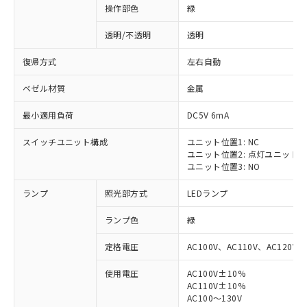
操作部色
緑
透明/不透明
透明
復帰方式
左右自動
ベゼル材質
金属
最小適用負荷
DC5V 6mA
スイッチユニット構成
ユニット位置1: NC
ユニット位置2: 点灯ユニット
ユニット位置3: NO
ランプ
照光部方式
LEDランプ
ランプ色
緑
定格電圧
AC100V、AC110V、AC120V
使用電圧
AC100V±10%
AC110V±10%
AC100～130V