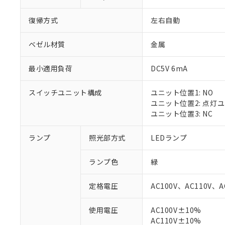
復帰方式
左右自動
ベゼル材質
金属
最小適用負荷
DC5V 6mA
スイッチユニット構成
ユニット位置1: NO
ユニット位置2: 点灯
ユニット位置3: NC
ランプ
照光部方式
LEDランプ
ランプ色
緑
定格電圧
AC100V、AC110V、A
※1 対応状況
使用電圧
AC100V±10%
AC110V±10%