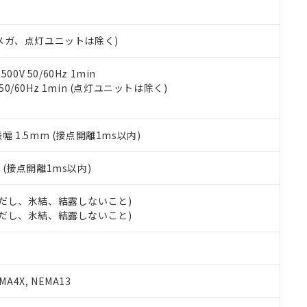
書ダウンロード
す。当社販売部門へお問い合わせください。
品・サービスに関するお客様との取引・商談に必要な範囲で利用す
合意する
キャンセル
書をダウンロードすることができます。
00Vメガ、点灯ユニットは除く)
利用者とは、
"個人情報の共同利用に関して"
の「1.共同利用者の
します。
10物質）の非含有証明書
明書（当社基準）
0V 50/60Hz 1min
日時点で非含有を証明するもので、過去に遡って非含有を証明するも
 50/60Hz 1min (点灯ユニットは除く)
令のフタル酸エステル類４物質の対応では、対応完了までの期間は出
備考欄に対応日を記載しておりました。
品への在庫切替を完了していることから、特段のことがない限り、20
振幅 1.5mm (接点開離1ms以内)
す。
2
(接点開離1ms以内)
 (ただし、氷結、結露しないこと)
 (ただし、氷結、結露しないこと)
A4X, NEMA13