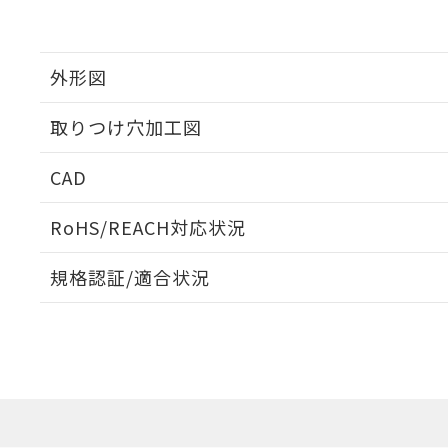
外形図
取りつけ穴加工図
CAD
ログイン/会員登録いただくと、CADデータをダウンロ
RoHS/REACH対応状況
規格認証/適合状況
EU RoHS
注意事項・凡例
UL認証
CSA認証
CEマーキング
ダウンロードデータをご利用いただく前に、以下を必ずお読
Yes
Yes
Yes
対応状況
対応予定月
※1
※2
ソフトウェアの使用条件
対応済み