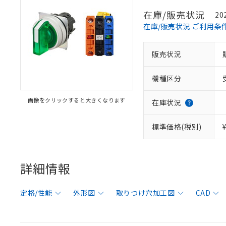
在庫/販売状況
20
在庫/販売状況 ご利用条
販売状況
機種区分
画像をクリックすると大きくなります
在庫状況
標準価格(税別)
詳細情報
定格/性能
外形図
取りつけ穴加工図
CAD