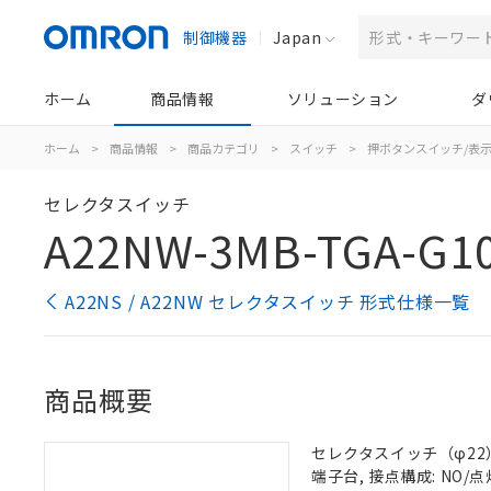
制御機器
Japan
ホーム
商品情報
ソリューション
ダ
ホーム
>
商品情報
>
商品カテゴリ
>
スイッチ
>
押ボタンスイッチ/表
セレクタスイッチ
A22NW-3MB-TGA-G1
A22NS / A22NW セレクタスイッチ 形式仕様一覧
商品概要
セレクタスイッチ（φ22）,
端子台, 接点構成: NO/点灯