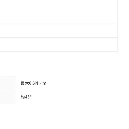
最大0.6N・m
約45°