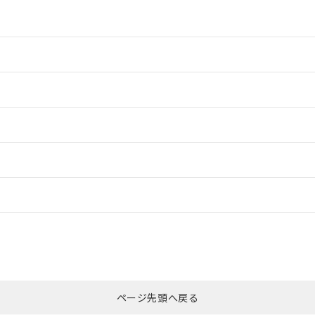
情報更新：2
情報更新：2
ードすることができます。
情報更新：
ログイン/会員登録
CCC認証
電波法
みください。
Yes
N/A
非含有証明書
※3
ページ先頭へ戻る
ダウンロードはこちら