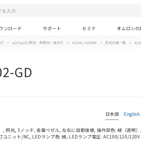
ウンロード
サポート
セミナ
オムロンの
示灯
>
φ22(φ25):照光・非照光・表示灯
>
A22NS / A22NW
>
形式仕様一覧
>
A22
02-GD
日本語
English
 照光, 3ノッチ, 金属ベゼル, 左右に自動復帰, 操作部色: 緑（透明）, I
ユニット/NC, LEDランプ色: 緑, LEDランプ電圧: AC100/110/120V