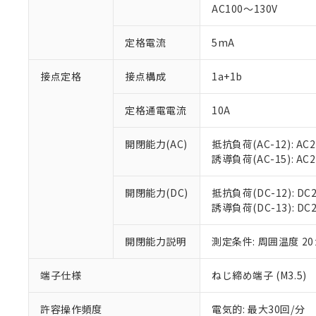
対応済み：EU
AC100～130V
対応予定：EU R
対応予定なし：EU
定格電流
5mA
調査・確認中：EU
ご利用条件
非該当品：ライセ
※1 中国RoHS
接点定格
接点構成
1a+1b
仕入先様の事情に
があります。
以下の条件をお読
「○」：最大均質
定格通電電流
10A
「×」：最大均質
本サービスは
当社は、これ
*EU RoHS指令（10物
「－」：未確認で
鉛(Pb) 1000ppm以下、
くものです。
う）を輸出ま
開閉能力(AC)
抵抗負荷(AC-12): AC24
記
説明
六価クロム(Cr(Ⅵ)) 1
当社制御機器
などの必要な
フタル酸ビス(2-エチルヘ
誘導負荷(AC-15): AC24V
号
*中国RoHS10物質の基準値 
ル（DBP） 1000ppm
在庫状況およ
当社は規制貨
Pb(鉛) :1000ppm、 Hg
但し、RoHS指令で産
のであり、閲
ます。
Cr(Ⅵ)(六価クロム) : 
フタル酸エステル類の４
開閉能力(DC)
抵抗負荷(DC-12): DC24
○
一定数以
DBP(フタル酸ジブチル) :
い。
当社は貴社製
DEHP(フタル酸ビス(2-エ
誘導負荷(DC-13): DC24
正式な納期状
置等に一切使
当社販売員に
※2 対応予定月
△
一定数に
当社は、貴社
オムロン制御
開閉能力説明
測定条件: 周囲温度 2
また当社は、
※2 環境保護使
在庫状況およ
部品在庫の切り替
たしません。
－
在庫なし
す。
「ｅ」：有害物質
端子仕様
ねじ締め端子 (M3.5)
機器販売
マイパーツ機
「10」：通常の
ている必要が
味します。
許容操作頻度
電気的: 最大30回/分
空
受注生産
お客様が当ウ