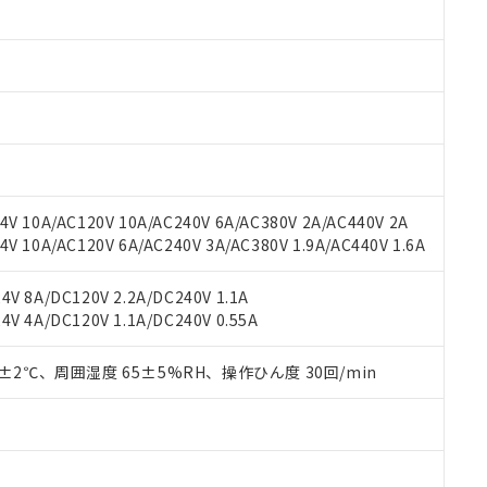
 RoHS指令（10物質）の非含有に対応した製品が提供可能な商品です
oHS指令（10物質）の非含有に対応した製品に切り替える予定のある
 RoHS指令（10物質）の非含有に非対応の商品で、対応品を出す予
 RoHS指令（10物質）の非含有の対応状況を調査中または確認中の
ンス料など無形物で、有害物質有無と関係のない商品です。
○×表
より、非含有部品としていたものが、含有品と判明した場合などやむ
みいただき、同意のうえご利用ください。
材料含有率が中国RoHSの基準値以下であることを示します。
材料含有率が中国RoHSの基準値を超えていることを示します。
、当社制御機器事業取扱商品の当社在庫状況および標準価格(税抜)
ら貴社製品のうち、外国為替および外国貿易法に定める商品（以下｢
質）：
す。当社販売部門へお問い合わせください。
 水銀(Hg) 1000ppm以下、 カドミウム(Cd) 100ppm以下、
たは国外への提供する場合は、日本国政府の輸出許可(または役務取
V 10A/AC120V 10A/AC240V 6A/AC380V 2A/AC440V 2A
000ppm以下、ポリ臭化ビフェニル類(PBB) 1000ppm以下、ポリ臭化ジフェニルエーテル類(P
事業取扱商品の中には、本サービスの対象外となる商品もあること
手続きをとります。
キシル) (DEHP)(別名：DOP) 1000ppm以下、フタル酸ブチルベンジル（BBP） 100
 10A/AC120V 6A/AC240V 3A/AC380V 1.9A/AC440V 1.6A
(GB/T26572)：
以下、フタル酸ジイソブチル (DIBP) 1000ppm以下
び標準価格照会結果は、記載している更新日時点での社内データに
物を破棄する場合は、完全に破砕するなど、違法に輸出されないよ
(水銀) : 1000ppm、 Cd(カドミウム) : 100ppm、
業用監視および制御機器に対する適用除外項目は除く。
覧された時点での実際の在庫および標準価格とは異なる場合がある
1000ppm、 PBBs(ポリ臭化ビフェニル類) : 1000ppm、 PBDEs(ポリ臭化ジフェニルエーテル類
物質については閾値を超える意図的な使用がないことを確認しています。
V 8A/DC120V 2.2A/DC240V 1.1A
上の在庫あり
 1000ppm、 DIBP(フタル酸ジイソブチル) : 1000ppm、 BBP(フタル酸ブチルベンジル) :
品を、核兵器、ミサイル、化学兵器、生物兵器またはその他武器並
チルヘキシル)) : 1000ppm
V 4A/DC120V 1.1A/DC240V 0.55A
況および標準価格はお客様のお取引先、またはお客様担当のオムロ
用いたしません。
ご相談ください。
は満たないが在庫あり
製品を第三者に販売する場合は、上記1、2および3の内容を当該第
機器販売店や当社販売拠点は「
販売ネットワーク
」をご確認くだ
0±2℃、周囲湿度 65±5%RH、操作ひん度 30回/min
販売先および販売に係わる関係者が違法に輸出するおそれがある場
用期限
び標準価格結果を当社の事前の承諾なく第三者に漏洩または開示し
え状況などにより、予定月が前後することがあります。
(最新の在庫状況については、お客様のお取引先、またはお客様担当
（10物質）のすべてが基準値以下であることを示します。
店・当社販売員にご確認ください)
能（部品リスト作成サービス）をご利用いただくには、I-Webメン
使用状況下において有害物質が外部に漏えいし、環境に深刻な影響を
あります。
機種、また在庫状況の情報を公開していない機種
ェブサイト上で当社にご登録された部品リストについて、当社およ