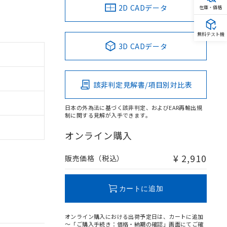
2D CADデータ
在庫・価格
無料テスト機
3D CADデータ
該非判定見解書/項目別対比表
日本の外為法に基づく該非判定、およびEAR再輸出規
制に関する見解が入手できます。
オンライン購入
¥ 2,910
販売価格（税込）
カートに追加
オンライン購入における出荷予定日は、カートに追加
～「ご購入手続き：価格・納期の確認」画面にてご確