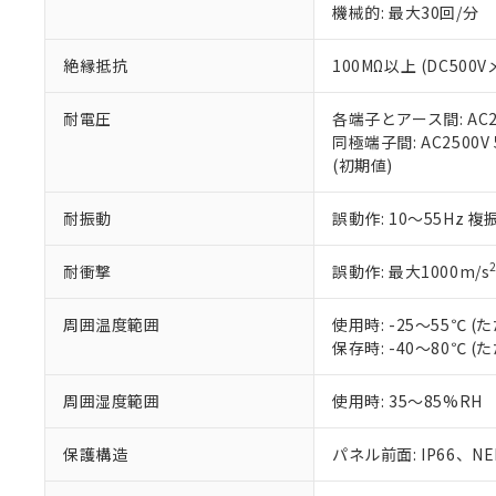
※3 非含有証明
「－」：未確認で
機械的: 最大30回/分
白
が、当社の製
さい。
下記の非含有証明
絶縁抵抗
100MΩ以上 (DC5
※当社の共同
いる法人を指
EU RoHS指令（
51物質の非含有証
耐電圧
各端子とアース間: AC250
※本証明書は発行
同極端子間: AC2500V
また、RoHS指
(初期値)
混在することから
既に当社にて対応
耐振動
誤動作: 10～55Hz 複
り割愛しておりま
耐衝撃
誤動作: 最大1000m/s
周囲温度範囲
使用時: -25～55℃
保存時: -40～80℃
周囲湿度範囲
使用時: 35～85%RH
保護構造
パネル前面: IP66、NEM