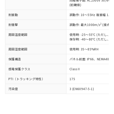
類(PBB) 1000ppm以下、ポリ臭化ジフェニルエーテル類
同極端子間: AC2500V 50/60
Cr(Ⅵ)(六価クロム) : 1000ppm、 PBBs(ポリ臭化ビフェ
とります。
了承ください。
(PBDE) 1000ppm以下、フタル酸ビス(2-エチルヘキシ
○
一定数以上の在庫あり
ニル類) : 1000ppm、 PBDEs(ポリ臭化ジフェニルエーテ
(初期値)
当社は規制貨物を破棄する場合は、完
ル) (DEHP)(別名：DOP) 1000ppm以下、フタル酸ブチ
正式な納期状況および標準価格はお客
ル類) : 1000ppm、
ルベンジル（BBP） 1000ppm以下、フタル酸ジブチル
全に破砕するなど、違法に輸出されな
DBP(フタル酸ジブチル) : 1000ppm、 DIBP(フタル酸ジ
様のお取引先、またはお客様担当のオ
耐振動
誤動作: 10～55Hz 複振幅 1.
（DBP） 1000ppm以下、フタル酸ジイソブチル
イソブチル) : 1000ppm、 BBP(フタル酸ブチルベンジ
△
一定数には満たないが在庫あり
いよう必要な手段を講じます。
ムロン制御機器販売店・当社販売員に
(DIBP) 1000ppm以下
ル) : 1000ppm、
当社は貴社製品を、核兵器、ミサイ
但し、RoHS指令で産業用監視および制御機器に対する
DEHP(フタル酸ビス(2-エチルヘキシル)) : 1000ppm
ご相談ください。
2
耐衝撃
誤動作: 最大1000m/s
(接点開
適用除外項目は除く。
ル、化学兵器、生物兵器またはその他
－
在庫なし(最新の在庫状況につ
オムロン制御機器販売店や当社販売拠
フタル酸エステル類の４物質については閾値を超える意
武器並びにこれらの製造装置等に一切
いては、お客様のお取引先、ま
周囲温度範囲
図的な使用がないことを確認しています。
使用時: -25～55℃ (ただし
点は「
販売ネットワーク
」をご確認
※2 環境保護使用期限
使用いたしません。
保存時: -40～80℃ (ただし
たはお客様担当のオムロン制御
ください。
当社は、貴社製品を第三者に販売する
機器販売店・当社販売員にご確
在庫状況および標準価格結果を当社の
※2 対応予定月
「ｅ」：有害物質（10物質）のすべてが基
周囲湿度範囲
使用時: 35～85%RH
場合は、上記1、2および3の内容を当
認ください)
事前の承諾なく第三者に漏洩または開
準値以下であることを示します。
該第三者に通知します。また当社は、
示しないようお願いします。
保護構造
パネル前面: IP66、NEMA4X, N
部品在庫の切り替え状況などにより、予定
「10」：通常の使用状況下において有害物
販売先および販売に係わる関係者が違
マイパーツ機能（部品リスト作成サー
空
受注生産機種、また在庫状況の
月が前後することがあります。
質が外部に漏えいし、環境に深刻な影響を
法に輸出するおそれがある場合は、取
ビス）をご利用いただくには、I-Web
白
情報を公開していない機種
感電保護クラス
Class II
及ぼさない年数を意味します。
り引きをいたしません。
メンバーズにご登録されている必要が
「－」：未確認です。当社販売部門へお問
あります。
PTI（トラッキング特性）
175
い合わせください。
お客様が当ウェブサイト上で当社にご
※3 非含有証明書ダウンロード
登録された部品リストについて、当社
汚染度
3 (EN60947-5-1)
および当社の共同利用者が、当社の製
下記の非含有証明書をダウンロードするこ
品・サービスに関するお客様との取
とができます。
合意する
キャンセル
引・商談に必要な範囲で利用すること
をご了承ください。
EU RoHS指令（10物質）の非含有証明書