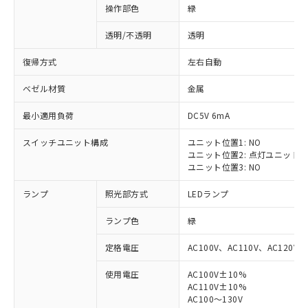
操作部色
緑
透明/不透明
透明
復帰方式
左右自動
ベゼル材質
金属
最小適用負荷
DC5V 6mA
スイッチユニット構成
ユニット位置1: NO
ユニット位置2: 点灯ユニット
ユニット位置3: NO
ランプ
照光部方式
LEDランプ
ランプ色
緑
定格電圧
AC100V、AC110V、AC120V
使用電圧
AC100V±10%
※1 対応状況
AC110V±10%
AC100～130V