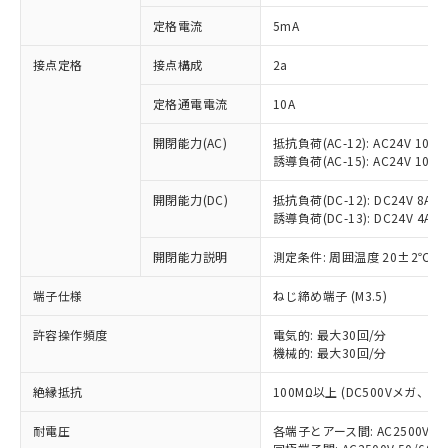
対応済み：EU RoHS指令（10物質）の
定格電流
5mA
非含有に対応した製品が提供可能な商品で
す。
接点定格
接点構成
2a
対応予定：EU RoHS指令（10物質）の非含
ご利用条件
有に対応した製品に切り替える予定のある
定格通電電流
10A
商品です。
対応予定なし：EU RoHS指令（10物質）の
開閉能力(AC)
抵抗負荷(AC-12): AC24V 10A/A
以下の条件をお読みいただき、同意のうえ
非含有に非対応の商品で、対応品を出す予
誘導負荷(AC-15): AC24V 10A/AC
ご利用ください。
定はありません。
調査・確認中：EU RoHS指令（10物質）の
開閉能力(DC)
抵抗負荷(DC-12): DC24V 8A/DC
本サービスは、当社制御機器事業取扱
※1 中国RoHS○×表
誘導負荷(DC-13): DC24V 4A/DC
非含有の対応状況を調査中または確認中の
商品の当社在庫状況および標準価格
商品です。
(税抜)を提供させていただくもので
開閉能力説明
測定条件: 周囲温度 20±2℃、
「○」：最大均質材料含有率が中国RoHSの
非該当品：ライセンス料など無形物で、有
す。
基準値以下であることを示します。
害物質有無と関係のない商品です。
当社制御機器事業取扱商品の中には、
端子仕様
ねじ締め端子 (M3.5)
「×」：最大均質材料含有率が中国RoHSの
仕入先様の事情により、非含有部品として
本サービスの対象外となる商品もある
基準値を超えていることを示します。
いたものが、含有品と判明した場合などや
当社は、これら貴社製品のうち、外国
ことをご了承ください。
許容操作頻度
電気的: 最大30回/分
「－」：未確認です。当社販売部門へお問
むを得ず変更することがあります。
為替および外国貿易法に定める商品
機械的: 最大30回/分
在庫状況および標準価格照会結果は、
い合わせください。
（以下｢規制貨物等」という）を輸出
記載している更新日時点での社内デー
*EU RoHS指令（10物質）：
または国外への提供する場合は、日本
絶縁抵抗
100MΩ以上 (DC500Vメガ、
記
タに基づき作成されるものであり、閲
説明
鉛(Pb) 1000ppm以下、 水銀(Hg) 1000ppm以下、 カド
*中国RoHS10物質の基準値 (GB/T26572)：
国政府の輸出許可(または役務取引許
号
覧された時点での実際の在庫および標
ミウム(Cd) 100ppm以下、
Pb(鉛) :1000ppm、 Hg(水銀) : 1000ppm、 Cd(カドミウ
耐電圧
各端子とアース間: AC2500V 50/
可)を取得するなどの必要な手続きを
六価クロム(Cr(Ⅵ)) 1000ppm以下、ポリ臭化ビフェニル
ム) : 100ppm、
準価格とは異なる場合があることをご