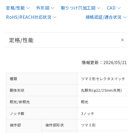
定格/性能
外形図
取りつけ穴加工図
CAD
RoHS/REACH対応状況
規格認証/適合状況
定格/性能
情報更新：2026/05/21
種類
ツマミ形セレクタスイッチ
胴体形状
丸胴形(φ22/25mm共用)
照光/非照光
照光
ノッチ数
3ノッチ
操作部
操作部形状
ツマミ形