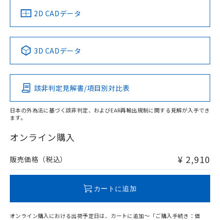
船舶規格）
船舶規格）
船舶規格）
船舶規格
中国 RoHS
注意事項・凡例
2D CADデータ
No
No
No
No
中国 RoHS表
※1 ※2
3D CADデータ
この製品の規格認証/適合状況ページへ
Pb
Hg
Cd
Cr(VI)
その他の認証はこちらのページからご検索ください
該非判定見解書/項目別対比表
O
O
O
O
日本の外為法に基づく該非判定、およびEAR再輸出規制に関する見解が入手でき
ます。
"対応済み"や非含有の記載がされた商品であっても、流通
在庫等で未対応品が混在する可能性があります。
オンライン購入
非含有品が必要な際は、弊社営業部門もしくは販売店へお
問い合わせください。
¥ 2,910
販売価格（税込）
この製品のRoHS/REACH対応状況ページへ
カートに追加
オンライン購入における出荷予定日は、カートに追加～「ご購入手続き：価