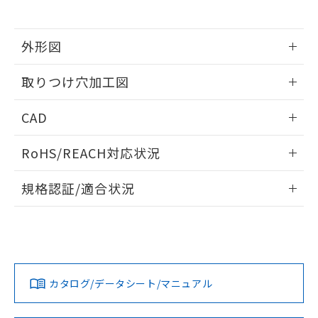
※当社の共同利用者とは、
"個人情報
51物質の非含有証明書（当社基準）
の共同利用に関して"
の「1.共同利
※本証明書は発行日時点で非含有を証明す
用者の範囲」に記載されている法人を
るもので、過去に遡って非含有を証明する
外形図
指します。
ものではありません。
情報更新：2026/05/21
また、RoHS指令のフタル酸エステル類４
取りつけ穴加工図
物質の対応では、対応完了までの期間は出
荷製品に未対応品が混在することから備考
情報更新：2026/05/21
CAD
欄に対応日を記載しておりました。
既に当社にて対応品への在庫切替を完了
ログイン/会員登録いただくと、CADデータをダウンロー
していることから、特段のことがない限
RoHS/REACH対応状況
ドすることができます。
り、2022年1月12日より割愛しておりま
す。
情報更新：2026/7/29
規格認証/適合状況
ログイン/会員登録
EU RoHS
注意事項・凡例
UL認証
CSA認証
CEマーキング
Yes
Yes
Yes
対応状況
対応予定月
※1
※2
ダウンロードデータをご利用いただく前に、以下を必ずお読
みください。
カタログ/データシート/マニュアル
対応済み
ソフトウェアの使用条件
LR型式承認
DNV型式承認
BV型式承認
KR型式承
（イギリス
（ノルウェー
（フランス
（韓国