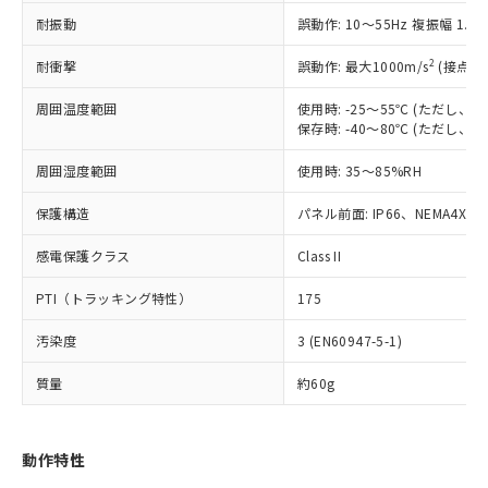
（以下｢規制貨物等」という）を輸出
記載している更新日時点での社内デー
耐振動
誤動作: 10～55Hz 複振幅 1.
*EU RoHS指令（10物質）：
または国外への提供する場合は、日本
記
タに基づき作成されるものであり、閲
説明
鉛(Pb) 1000ppm以下、 水銀(Hg) 1000ppm以下、 カド
*中国RoHS10物質の基準値 (GB/T26572)：
国政府の輸出許可(または役務取引許
号
覧された時点での実際の在庫および標
ミウム(Cd) 100ppm以下、
Pb(鉛) :1000ppm、 Hg(水銀) : 1000ppm、 Cd(カドミウ
2
耐衝撃
誤動作: 最大1000m/s
(接点開
可)を取得するなどの必要な手続きを
六価クロム(Cr(Ⅵ)) 1000ppm以下、ポリ臭化ビフェニル
ム) : 100ppm、
準価格とは異なる場合があることをご
類(PBB) 1000ppm以下、ポリ臭化ジフェニルエーテル類
Cr(Ⅵ)(六価クロム) : 1000ppm、 PBBs(ポリ臭化ビフェ
とります。
了承ください。
(PBDE) 1000ppm以下、フタル酸ビス(2-エチルヘキシ
周囲温度範囲
使用時: -25～55℃ (ただし
○
一定数以上の在庫あり
ニル類) : 1000ppm、 PBDEs(ポリ臭化ジフェニルエーテ
当社は規制貨物を破棄する場合は、完
ル) (DEHP)(別名：DOP) 1000ppm以下、フタル酸ブチ
正式な納期状況および標準価格はお客
ル類) : 1000ppm、
保存時: -40～80℃ (ただし
ルベンジル（BBP） 1000ppm以下、フタル酸ジブチル
全に破砕するなど、違法に輸出されな
DBP(フタル酸ジブチル) : 1000ppm、 DIBP(フタル酸ジ
様のお取引先、またはお客様担当のオ
（DBP） 1000ppm以下、フタル酸ジイソブチル
イソブチル) : 1000ppm、 BBP(フタル酸ブチルベンジ
△
一定数には満たないが在庫あり
いよう必要な手段を講じます。
周囲湿度範囲
使用時: 35～85%RH
ムロン制御機器販売店・当社販売員に
(DIBP) 1000ppm以下
ル) : 1000ppm、
当社は貴社製品を、核兵器、ミサイ
但し、RoHS指令で産業用監視および制御機器に対する
DEHP(フタル酸ビス(2-エチルヘキシル)) : 1000ppm
ご相談ください。
適用除外項目は除く。
ル、化学兵器、生物兵器またはその他
保護構造
パネル前面: IP66、NEMA4X, N
－
在庫なし(最新の在庫状況につ
オムロン制御機器販売店や当社販売拠
フタル酸エステル類の４物質については閾値を超える意
武器並びにこれらの製造装置等に一切
いては、お客様のお取引先、ま
図的な使用がないことを確認しています。
点は「
販売ネットワーク
」をご確認
※2 環境保護使用期限
感電保護クラス
Class II
使用いたしません。
たはお客様担当のオムロン制御
ください。
当社は、貴社製品を第三者に販売する
機器販売店・当社販売員にご確
在庫状況および標準価格結果を当社の
PTI（トラッキング特性）
175
※2 対応予定月
「ｅ」：有害物質（10物質）のすべてが基
場合は、上記1、2および3の内容を当
認ください)
事前の承諾なく第三者に漏洩または開
準値以下であることを示します。
該第三者に通知します。また当社は、
示しないようお願いします。
汚染度
3 (EN60947-5-1)
部品在庫の切り替え状況などにより、予定
「10」：通常の使用状況下において有害物
販売先および販売に係わる関係者が違
マイパーツ機能（部品リスト作成サー
空
受注生産機種、また在庫状況の
月が前後することがあります。
質が外部に漏えいし、環境に深刻な影響を
法に輸出するおそれがある場合は、取
ビス）をご利用いただくには、I-Web
白
情報を公開していない機種
質量
約60g
及ぼさない年数を意味します。
り引きをいたしません。
メンバーズにご登録されている必要が
「－」：未確認です。当社販売部門へお問
あります。
い合わせください。
お客様が当ウェブサイト上で当社にご
動作特性
※3 非含有証明書ダウンロード
登録された部品リストについて、当社