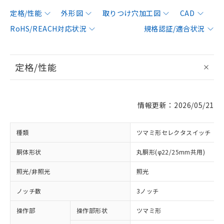
定格/性能
外形図
取りつけ穴加工図
CAD
RoHS/REACH対応状況
規格認証/適合状況
定格/性能
情報更新：2026/05/21
種類
ツマミ形セレクタスイッチ
胴体形状
丸胴形(φ22/25mm共用)
照光/非照光
照光
ノッチ数
3ノッチ
操作部
操作部形状
ツマミ形