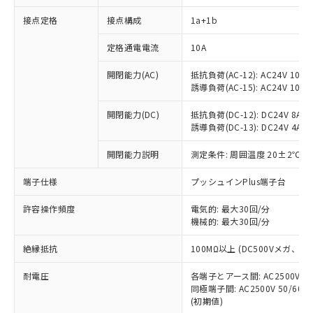
接点定格
接点構成
1a+1b
※1 対応状況
定格通電電流
10A
対応済み：EU RoHS指令（10物質）の
開閉能力(AC)
抵抗負荷(AC-12): AC24V 10A/A
非含有に対応した製品が提供可能な商品で
誘導負荷(AC-15): AC24V 10A/AC
す。
対応予定：EU RoHS指令（10物質）の非含
開閉能力(DC)
抵抗負荷(DC-12): DC24V 8A/DC
ご利用条件
有に対応した製品に切り替える予定のある
誘導負荷(DC-13): DC24V 4A/DC
商品です。
対応予定なし：EU RoHS指令（10物質）の
開閉能力説明
測定条件: 周囲温度 20±2℃、
以下の条件をお読みいただき、同意のうえ
非含有に非対応の商品で、対応品を出す予
ご利用ください。
端子仕様
プッシュインPlus端子台
定はありません。
調査・確認中：EU RoHS指令（10物質）の
本サービスは、当社制御機器事業取扱
※1 中国RoHS○×表
許容操作頻度
電気的: 最大30回/分
非含有の対応状況を調査中または確認中の
商品の当社在庫状況および標準価格
機械的: 最大30回/分
商品です。
(税抜)を提供させていただくもので
「○」：最大均質材料含有率が中国RoHSの
非該当品：ライセンス料など無形物で、有
す。
絶縁抵抗
100MΩ以上 (DC500Vメガ、
基準値以下であることを示します。
害物質有無と関係のない商品です。
当社制御機器事業取扱商品の中には、
「×」：最大均質材料含有率が中国RoHSの
仕入先様の事情により、非含有部品として
耐電圧
各端子とアース間: AC2500V 50/
本サービスの対象外となる商品もある
基準値を超えていることを示します。
いたものが、含有品と判明した場合などや
当社は、これら貴社製品のうち、外国
同極端子間: AC2500V 50/60
ことをご了承ください。
「－」：未確認です。当社販売部門へお問
むを得ず変更することがあります。
(初期値)
為替および外国貿易法に定める商品
在庫状況および標準価格照会結果は、
い合わせください。