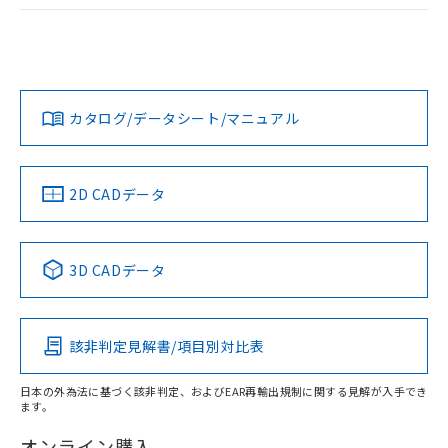
ログイン/会員登録
EU RoHS
注意事項・凡例
A22NW-3MB-TAA-P201-ACについての規格認証/適合状況に
ついては、「カスタマーサポートセンタ お客様相談室」また
は貴社担当オムロン営業員または販売店にお問い合わせくだ
対応状況
対応予定月
※1
※2
さい。
ダウンロードデータをご利用いただく前に、以下を必ずお読
みください。
カタログ/データシート/マニュアル
対応済み
ソフトウェアの使用条件
お問い合わせ
中国 RoHS
注意事項・凡例
2D CADデータ
中国 RoHS表
※1 ※2
3D CADデータ
Pb
Hg
Cd
Cr(VI)
該非判定見解書/項目別対比表
X
O
O
O
日本の外為法に基づく該非判定、およびEAR再輸出規制に関する見解が入手でき
ます。
"対応済み"や非含有の記載がされた商品であっても、流通
在庫等で未対応品が混在する可能性があります。
オンライン購入