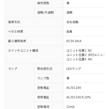
操作部色
青
透明/不透明
透明
復帰方式
左右自動
ベゼル材質
金属
最小適用負荷
DC5V 6mA
スイッチユニット構成
ユニット位置1: NC
ユニット位置2: 点灯ユニット
ユニット位置3: NO
ランプ
照光部方式
LEDランプ
ランプ色
青
定格電圧
AC/DC24V
使用電圧
AC/DC24V±10%
定格電流
12mA