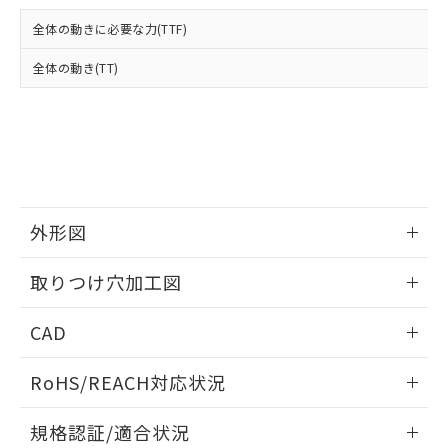
および当社の共同利用者が、当社の製
下記の非含有証明書をダウンロードするこ
品・サービスに関するお客様との取
全体の動きに必要な力(TTF)
とができます。
合意する
キャンセル
引・商談に必要な範囲で利用すること
をご了承ください。
全体の動き(TT)
EU RoHS指令（10物質）の非含有証明書
※当社の共同利用者とは、
"個人情報
51物質の非含有証明書（当社基準）
の共同利用に関して"
の「1.共同利
※本証明書は発行日時点で非含有を証明す
用者の範囲」に記載されている法人を
るもので、過去に遡って非含有を証明する
指します。
ものではありません。
また、RoHS指令のフタル酸エステル類４
物質の対応では、対応完了までの期間は出
荷製品に未対応品が混在することから備考
外形図
欄に対応日を記載しておりました。
情報更新：2026/05/21
既に当社にて対応品への在庫切替を完了
取りつけ穴加工図
していることから、特段のことがない限
り、2022年1月12日より割愛しておりま
情報更新：2026/05/21
CAD
す。
ログイン/会員登録いただくと、CADデータをダウンロー
RoHS/REACH対応状況
ドすることができます。
情報更新：2026/7/29
規格認証/適合状況