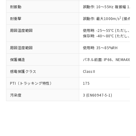
○
一定数以上の在庫あり
ニル類) : 1000ppm、 PBDEs(ポリ臭化ジフェニルエーテ
当社は規制貨物を破棄する場合は、完
ル) (DEHP)(別名：DOP) 1000ppm以下、フタル酸ブチ
正式な納期状況および標準価格はお客
ル類) : 1000ppm、
耐振動
誤動作: 10～55Hz 複振幅 1.
ルベンジル（BBP） 1000ppm以下、フタル酸ジブチル
全に破砕するなど、違法に輸出されな
DBP(フタル酸ジブチル) : 1000ppm、 DIBP(フタル酸ジ
様のお取引先、またはお客様担当のオ
（DBP） 1000ppm以下、フタル酸ジイソブチル
イソブチル) : 1000ppm、 BBP(フタル酸ブチルベンジ
△
一定数には満たないが在庫あり
いよう必要な手段を講じます。
ムロン制御機器販売店・当社販売員に
(DIBP) 1000ppm以下
2
耐衝撃
ル) : 1000ppm、
誤動作: 最大1000m/s
(接点開
当社は貴社製品を、核兵器、ミサイ
但し、RoHS指令で産業用監視および制御機器に対する
DEHP(フタル酸ビス(2-エチルヘキシル)) : 1000ppm
ご相談ください。
適用除外項目は除く。
ル、化学兵器、生物兵器またはその他
－
在庫なし(最新の在庫状況につ
オムロン制御機器販売店や当社販売拠
周囲温度範囲
使用時: -25～55℃ (ただし
フタル酸エステル類の４物質については閾値を超える意
武器並びにこれらの製造装置等に一切
いては、お客様のお取引先、ま
図的な使用がないことを確認しています。
保存時: -40～80℃ (ただし
点は「
販売ネットワーク
」をご確認
※2 環境保護使用期限
使用いたしません。
たはお客様担当のオムロン制御
ください。
当社は、貴社製品を第三者に販売する
周囲湿度範囲
使用時: 35～85%RH
機器販売店・当社販売員にご確
在庫状況および標準価格結果を当社の
※2 対応予定月
「ｅ」：有害物質（10物質）のすべてが基
場合は、上記1、2および3の内容を当
認ください)
事前の承諾なく第三者に漏洩または開
準値以下であることを示します。
保護構造
パネル前面: IP66、NEMA4X, N
該第三者に通知します。また当社は、
示しないようお願いします。
部品在庫の切り替え状況などにより、予定
「10」：通常の使用状況下において有害物
販売先および販売に係わる関係者が違
マイパーツ機能（部品リスト作成サー
空
受注生産機種、また在庫状況の
感電保護クラス
Class II
月が前後することがあります。
質が外部に漏えいし、環境に深刻な影響を
法に輸出するおそれがある場合は、取
ビス）をご利用いただくには、I-Web
白
情報を公開していない機種
及ぼさない年数を意味します。
り引きをいたしません。
メンバーズにご登録されている必要が
PTI（トラッキング特性）
175
「－」：未確認です。当社販売部門へお問
あります。
い合わせください。
お客様が当ウェブサイト上で当社にご
汚染度
3 (EN60947-5-1)
※3 非含有証明書ダウンロード
登録された部品リストについて、当社
および当社の共同利用者が、当社の製
下記の非含有証明書をダウンロードするこ
品・サービスに関するお客様との取
とができます。
合意する
キャンセル
引・商談に必要な範囲で利用すること
をご了承ください。
EU RoHS指令（10物質）の非含有証明書
※当社の共同利用者とは、
"個人情報