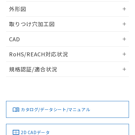
51物質の非含有証明書（当社基準）
の共同利用に関して"
の「1.共同利
※本証明書は発行日時点で非含有を証明す
外形図
用者の範囲」に記載されている法人を
るもので、過去に遡って非含有を証明する
指します。
ものではありません。
情報更新：2026/05/21
取りつけ穴加工図
また、RoHS指令のフタル酸エステル類４
物質の対応では、対応完了までの期間は出
情報更新：2026/05/21
CAD
荷製品に未対応品が混在することから備考
欄に対応日を記載しておりました。
ログイン/会員登録いただくと、CADデータをダウンロー
既に当社にて対応品への在庫切替を完了
RoHS/REACH対応状況
ドすることができます。
していることから、特段のことがない限
り、2022年1月12日より割愛しておりま
情報更新：2026/7/29
規格認証/適合状況
す。
ログイン/会員登録
EU RoHS
注意事項・凡例
UL認証
CSA認証
CEマーキング
Yes
Yes
Yes
対応状況
対応予定月
※1
※2
ダウンロードデータをご利用いただく前に、以下を必ずお読
みください。
カタログ/データシート/マニュアル
対応済み
ソフトウェアの使用条件
LR型式承認
DNV型式承認
BV型式承認
KR型式承
（イギリス
（ノルウェー
（フランス
（韓国
船舶規格）
船舶規格）
船舶規格）
船舶規格
中国 RoHS
注意事項・凡例
2D CADデータ