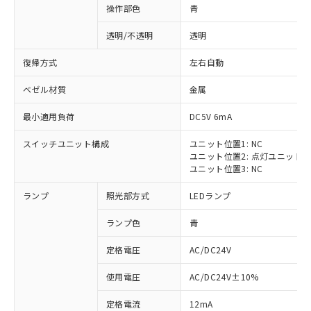
操作部色
青
透明/不透明
透明
復帰方式
左右自動
ベゼル材質
金属
最小適用負荷
DC5V 6mA
スイッチユニット構成
ユニット位置1: NC
ユニット位置2: 点灯ユニット
ユニット位置3: NC
ランプ
照光部方式
LEDランプ
ランプ色
青
定格電圧
AC/DC24V
※1 対応状況
使用電圧
AC/DC24V±10%
定格電流
12mA
対応済み：EU RoHS指令（10物質）の