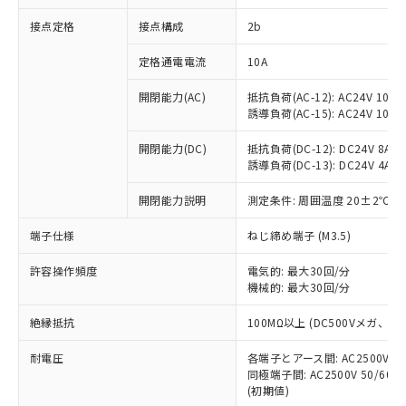
非含有に対応した製品が提供可能な商品で
接点定格
接点構成
2b
す。
対応予定：EU RoHS指令（10物質）の非含
ご利用条件
定格通電電流
10A
有に対応した製品に切り替える予定のある
商品です。
開閉能力(AC)
抵抗負荷(AC-12): AC24V 10A/A
対応予定なし：EU RoHS指令（10物質）の
誘導負荷(AC-15): AC24V 10A/AC
以下の条件をお読みいただき、同意のうえ
非含有に非対応の商品で、対応品を出す予
ご利用ください。
定はありません。
開閉能力(DC)
抵抗負荷(DC-12): DC24V 8A/DC
調査・確認中：EU RoHS指令（10物質）の
誘導負荷(DC-13): DC24V 4A/DC
本サービスは、当社制御機器事業取扱
※1 中国RoHS○×表
非含有の対応状況を調査中または確認中の
商品の当社在庫状況および標準価格
開閉能力説明
測定条件: 周囲温度 20±2℃、
商品です。
(税抜)を提供させていただくもので
「○」：最大均質材料含有率が中国RoHSの
非該当品：ライセンス料など無形物で、有
す。
端子仕様
ねじ締め端子 (M3.5)
基準値以下であることを示します。
害物質有無と関係のない商品です。
当社制御機器事業取扱商品の中には、
「×」：最大均質材料含有率が中国RoHSの
仕入先様の事情により、非含有部品として
本サービスの対象外となる商品もある
許容操作頻度
電気的: 最大30回/分
基準値を超えていることを示します。
いたものが、含有品と判明した場合などや
当社は、これら貴社製品のうち、外国
ことをご了承ください。
機械的: 最大30回/分
「－」：未確認です。当社販売部門へお問
むを得ず変更することがあります。
為替および外国貿易法に定める商品
在庫状況および標準価格照会結果は、
い合わせください。
（以下｢規制貨物等」という）を輸出
絶縁抵抗
100MΩ以上 (DC500Vメガ、
記載している更新日時点での社内デー
*EU RoHS指令（10物質）：
または国外への提供する場合は、日本
記
タに基づき作成されるものであり、閲
説明
鉛(Pb) 1000ppm以下、 水銀(Hg) 1000ppm以下、 カド
*中国RoHS10物質の基準値 (GB/T26572)：
国政府の輸出許可(または役務取引許
耐電圧
各端子とアース間: AC2500V 50/
号
覧された時点での実際の在庫および標
ミウム(Cd) 100ppm以下、
Pb(鉛) :1000ppm、 Hg(水銀) : 1000ppm、 Cd(カドミウ
同極端子間: AC2500V 50/60
可)を取得するなどの必要な手続きを
六価クロム(Cr(Ⅵ)) 1000ppm以下、ポリ臭化ビフェニル
ム) : 100ppm、
準価格とは異なる場合があることをご
類(PBB) 1000ppm以下、ポリ臭化ジフェニルエーテル類
(初期値)
Cr(Ⅵ)(六価クロム) : 1000ppm、 PBBs(ポリ臭化ビフェ
とります。
了承ください。
(PBDE) 1000ppm以下、フタル酸ビス(2-エチルヘキシ