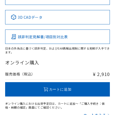
No
No
No
No
中国 RoHS表
※1 ※2
3D CADデータ
この製品の規格認証/適合状況ページへ
Pb
Hg
Cd
Cr(VI)
その他の認証はこちらのページからご検索ください
該非判定見解書/項目別対比表
X
O
O
O
日本の外為法に基づく該非判定、およびEAR再輸出規制に関する見解が入手でき
ます。
"対応済み"や非含有の記載がされた商品であっても、流通
在庫等で未対応品が混在する可能性があります。
オンライン購入
非含有品が必要な際は、弊社営業部門もしくは販売店へお
問い合わせください。
¥ 2,910
販売価格（税込）
この製品のRoHS/REACH対応状況ページへ
カートに追加
オンライン購入における出荷予定日は、カートに追加～「ご購入手続き：価
格・納期の確認」画面にてご確認ください。