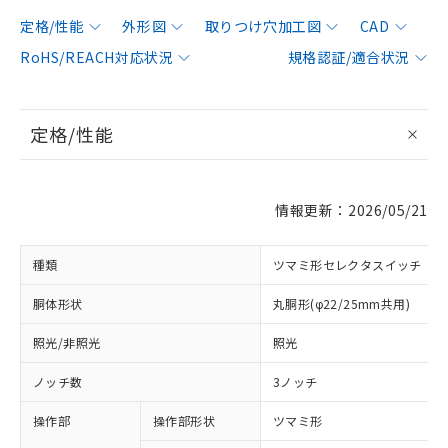
定格/性能
外形図
取りつけ穴加工図
CAD
RoHS/REACH対応状況
規格認証/適合状況
定格/性能
情報更新：2026/05/21
種類
ツマミ形セレクタスイッチ
胴体形状
丸胴形(φ22/25mm共用)
照光/非照光
照光
ノッチ数
3ノッチ
操作部
操作部形状
ツマミ形