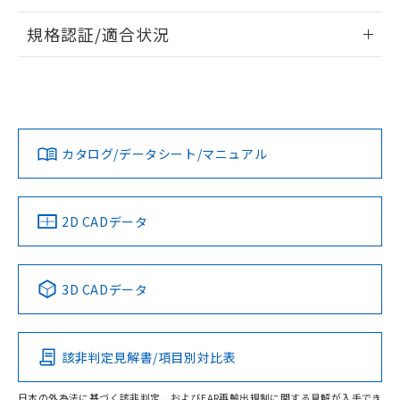
情報更新：2026/7/29
規格認証/適合状況
ログイン/会員登録
EU RoHS
注意事項・凡例
UL認証
CSA認証
CEマーキング
Yes
Yes
Yes
対応状況
対応予定月
※1
※2
ダウンロードデータをご利用いただく前に、以下を必ずお読
みください。
カタログ/データシート/マニュアル
対応済み
ソフトウェアの使用条件
LR型式承認
DNV型式承認
BV型式承認
KR型式承
（イギリス
（ノルウェー
（フランス
（韓国
船舶規格）
船舶規格）
船舶規格）
船舶規格
中国 RoHS
注意事項・凡例
2D CADデータ
No
No
No
No
中国 RoHS表
※1 ※2
3D CADデータ
この製品の規格認証/適合状況ページへ
Pb
Hg
Cd
Cr(VI)
その他の認証はこちらのページからご検索ください
該非判定見解書/項目別対比表
O
O
O
O
日本の外為法に基づく該非判定、およびEAR再輸出規制に関する見解が入手でき