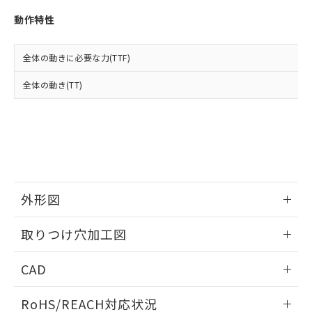
※3 非含有証明書ダウンロード
登録された部品リストについて、当社
動作特性
および当社の共同利用者が、当社の製
下記の非含有証明書をダウンロードするこ
品・サービスに関するお客様との取
とができます。
合意する
キャンセル
引・商談に必要な範囲で利用すること
全体の動きに必要な力(TTF)
をご了承ください。
EU RoHS指令（10物質）の非含有証明書
※当社の共同利用者とは、
"個人情報
全体の動き(TT)
51物質の非含有証明書（当社基準）
の共同利用に関して"
の「1.共同利
※本証明書は発行日時点で非含有を証明す
用者の範囲」に記載されている法人を
るもので、過去に遡って非含有を証明する
指します。
ものではありません。
また、RoHS指令のフタル酸エステル類４
物質の対応では、対応完了までの期間は出
荷製品に未対応品が混在することから備考
欄に対応日を記載しておりました。
外形図
既に当社にて対応品への在庫切替を完了
していることから、特段のことがない限
情報更新：2026/05/21
取りつけ穴加工図
り、2022年1月12日より割愛しておりま
す。
情報更新：2026/05/21
CAD
ログイン/会員登録いただくと、CADデータをダウンロー
RoHS/REACH対応状況
ドすることができます。