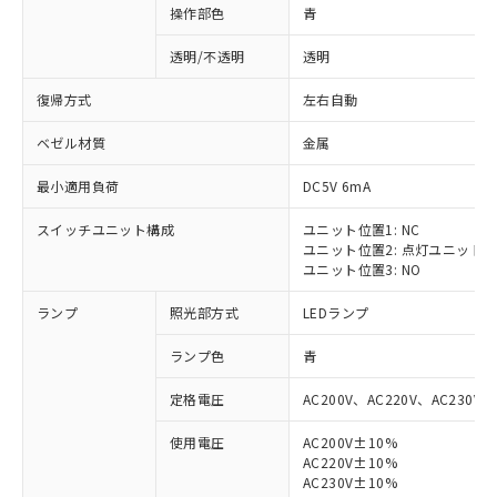
操作部色
青
透明/不透明
透明
復帰方式
左右自動
ベゼル材質
金属
最小適用負荷
DC5V 6mA
スイッチユニット構成
ユニット位置1: NC
ユニット位置2: 点灯ユニット
ユニット位置3: NO
ランプ
照光部方式
LEDランプ
ランプ色
青
定格電圧
AC200V、AC220V、AC230V、
使用電圧
AC200V±10%
AC220V±10%
AC230V±10%