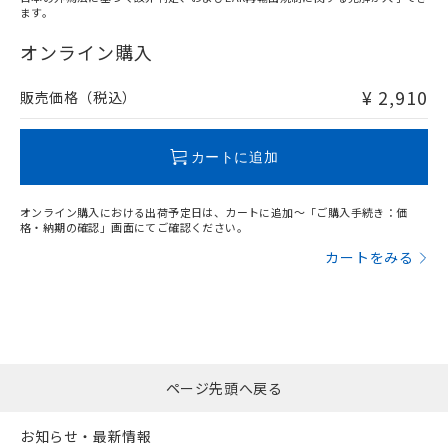
ます。
"対応済み"や非含有の記載がされた商品であっても、流通
在庫等で未対応品が混在する可能性があります。
オンライン購入
非含有品が必要な際は、弊社営業部門もしくは販売店へお
問い合わせください。
¥ 2,910
販売価格（税込）
この製品のRoHS/REACH対応状況ページへ
カートに追加
オンライン購入における出荷予定日は、カートに追加～「ご購入手続き：価
格・納期の確認」画面にてご確認ください。
カートをみる
ページ先頭へ戻る
お知らせ・最新情報