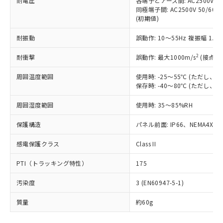
耐電圧
各端子とアース間: AC2500V 50/
「－」：未確認です。当社販売部門へお問
むを得ず変更することがあります。
為替および外国貿易法に定める商品
在庫状況および標準価格照会結果は、
同極端子間: AC2500V 50/60
い合わせください。
（以下｢規制貨物等」という）を輸出
(初期値)
記載している更新日時点での社内デー
*EU RoHS指令（10物質）：
または国外への提供する場合は、日本
記
タに基づき作成されるものであり、閲
説明
鉛(Pb) 1000ppm以下、 水銀(Hg) 1000ppm以下、 カド
*中国RoHS10物質の基準値 (GB/T26572)：
国政府の輸出許可(または役務取引許
耐振動
誤動作: 10～55Hz 複振幅 1.
号
覧された時点での実際の在庫および標
ミウム(Cd) 100ppm以下、
Pb(鉛) :1000ppm、 Hg(水銀) : 1000ppm、 Cd(カドミウ
可)を取得するなどの必要な手続きを
六価クロム(Cr(Ⅵ)) 1000ppm以下、ポリ臭化ビフェニル
ム) : 100ppm、
準価格とは異なる場合があることをご
類(PBB) 1000ppm以下、ポリ臭化ジフェニルエーテル類
2
Cr(Ⅵ)(六価クロム) : 1000ppm、 PBBs(ポリ臭化ビフェ
耐衝撃
誤動作: 最大1000m/s
(接点開
とります。
了承ください。
(PBDE) 1000ppm以下、フタル酸ビス(2-エチルヘキシ
○
一定数以上の在庫あり
ニル類) : 1000ppm、 PBDEs(ポリ臭化ジフェニルエーテ
当社は規制貨物を破棄する場合は、完
ル) (DEHP)(別名：DOP) 1000ppm以下、フタル酸ブチ
正式な納期状況および標準価格はお客
ル類) : 1000ppm、
周囲温度範囲
使用時: -25～55℃ (ただし
ルベンジル（BBP） 1000ppm以下、フタル酸ジブチル
全に破砕するなど、違法に輸出されな
DBP(フタル酸ジブチル) : 1000ppm、 DIBP(フタル酸ジ
様のお取引先、またはお客様担当のオ
（DBP） 1000ppm以下、フタル酸ジイソブチル
保存時: -40～80℃ (ただし
イソブチル) : 1000ppm、 BBP(フタル酸ブチルベンジ
△
一定数には満たないが在庫あり
いよう必要な手段を講じます。
ムロン制御機器販売店・当社販売員に
(DIBP) 1000ppm以下
ル) : 1000ppm、
当社は貴社製品を、核兵器、ミサイ
但し、RoHS指令で産業用監視および制御機器に対する
DEHP(フタル酸ビス(2-エチルヘキシル)) : 1000ppm
ご相談ください。
周囲湿度範囲
使用時: 35～85%RH
適用除外項目は除く。
ル、化学兵器、生物兵器またはその他
－
在庫なし(最新の在庫状況につ
オムロン制御機器販売店や当社販売拠
フタル酸エステル類の４物質については閾値を超える意
武器並びにこれらの製造装置等に一切
いては、お客様のお取引先、ま
図的な使用がないことを確認しています。
点は「
販売ネットワーク
」をご確認
保護構造
パネル前面: IP66、NEMA4X, N
※2 環境保護使用期限
使用いたしません。
たはお客様担当のオムロン制御
ください。
当社は、貴社製品を第三者に販売する
機器販売店・当社販売員にご確
感電保護クラス
Class II
在庫状況および標準価格結果を当社の
※2 対応予定月
「ｅ」：有害物質（10物質）のすべてが基
場合は、上記1、2および3の内容を当
認ください)
事前の承諾なく第三者に漏洩または開
準値以下であることを示します。
該第三者に通知します。また当社は、
PTI（トラッキング特性）
175
示しないようお願いします。
部品在庫の切り替え状況などにより、予定
「10」：通常の使用状況下において有害物
販売先および販売に係わる関係者が違
マイパーツ機能（部品リスト作成サー
空
受注生産機種、また在庫状況の
月が前後することがあります。
質が外部に漏えいし、環境に深刻な影響を
汚染度
3 (EN60947-5-1)
法に輸出するおそれがある場合は、取
ビス）をご利用いただくには、I-Web
白
情報を公開していない機種
及ぼさない年数を意味します。
り引きをいたしません。
メンバーズにご登録されている必要が
質量
約60g
「－」：未確認です。当社販売部門へお問
あります。
い合わせください。
お客様が当ウェブサイト上で当社にご