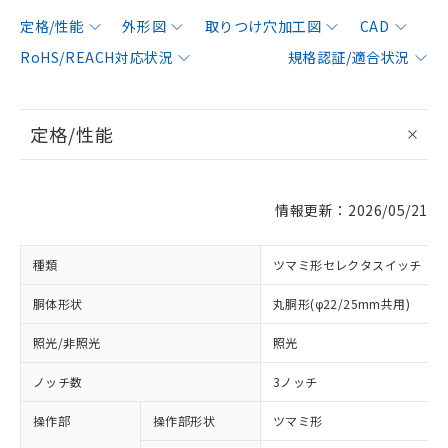
定格/性能
外形図
取りつけ穴加工図
CAD
RoHS/REACH対応状況
規格認証/適合状況
定格/性能
情報更新：2026/05/21
種類
ツマミ形セレクタスイッチ
胴体形状
丸胴形(φ22/25mm共用)
照光/非照光
照光
ノッチ数
3ノッチ
操作部
操作部形状
ツマミ形