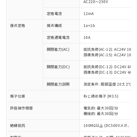
AC220～250V
定格電流
12mA
※1 対応状況
接点定格
接点構成
1a+1b
対応済み：EU RoHS指令（10物質）の
定格通電電流
10A
非含有に対応した製品が提供可能な商品で
開閉能力(AC)
抵抗負荷(AC-12): AC24V 10A/A
す。
誘導負荷(AC-15): AC24V 10A/AC
対応予定：EU RoHS指令（10物質）の非含
ご利用条件
有に対応した製品に切り替える予定のある
開閉能力(DC)
抵抗負荷(DC-12): DC24V 8A/DC
商品です。
誘導負荷(DC-13): DC24V 4A/DC
対応予定なし：EU RoHS指令（10物質）の
以下の条件をお読みいただき、同意のうえ
非含有に非対応の商品で、対応品を出す予
開閉能力説明
測定条件: 周囲温度 20±2℃、
ご利用ください。
定はありません。
調査・確認中：EU RoHS指令（10物質）の
端子仕様
ねじ締め端子 (M3.5)
本サービスは、当社制御機器事業取扱
※1 中国RoHS○×表
非含有の対応状況を調査中または確認中の
商品の当社在庫状況および標準価格
商品です。
許容操作頻度
電気的: 最大30回/分
(税抜)を提供させていただくもので
「○」：最大均質材料含有率が中国RoHSの
機械的: 最大30回/分
非該当品：ライセンス料など無形物で、有
す。
基準値以下であることを示します。
害物質有無と関係のない商品です。
当社制御機器事業取扱商品の中には、
絶縁抵抗
100MΩ以上 (DC500Vメガ、
「×」：最大均質材料含有率が中国RoHSの
仕入先様の事情により、非含有部品として
本サービスの対象外となる商品もある
基準値を超えていることを示します。
いたものが、含有品と判明した場合などや
当社は、これら貴社製品のうち、外国
ことをご了承ください。