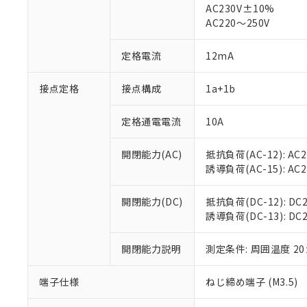
AC230V±10%
対応済み：EU
AC220～250V
対応予定：EU R
対応予定なし：EU
調査・確認中：EU
定格電流
12mA
ご利用条件
非該当品：ライセ
※1 中国RoHS
仕入先様の事情に
接点定格
接点構成
1a+1b
があります。
以下の条件をお読
「○」：最大均質
「×」：最大均質
定格通電電流
10A
本サービスは
当社は、これ
*EU RoHS指令（10物
「－」：未確認で
鉛(Pb) 1000ppm以下、
くものです。
う）を輸出ま
記
説明
六価クロム(Cr(Ⅵ)) 1
開閉能力(AC)
抵抗負荷(AC-12): AC24
当社制御機器
などの必要な
フタル酸ビス(2-エチルヘ
号
*中国RoHS10物質の基準値 
ル（DBP） 1000ppm
誘導負荷(AC-15): AC24V
在庫状況およ
当社は規制貨
Pb(鉛) :1000ppm、 Hg
但し、RoHS指令で産
のであり、閲
ます。
Cr(Ⅵ)(六価クロム) : 
フタル酸エステル類の４
○
一定数以
DBP(フタル酸ジブチル) :
い。
当社は貴社製
開閉能力(DC)
抵抗負荷(DC-12): DC24
DEHP(フタル酸ビス(2-エ
正式な納期状
置等に一切使
誘導負荷(DC-13): DC24
当社販売員に
※2 対応予定月
△
一定数に
当社は、貴社
オムロン制御
また当社は、
※2 環境保護使
開閉能力説明
測定条件: 周囲温度 2
在庫状況およ
部品在庫の切り替
たしません。
－
在庫なし
す。
「ｅ」：有害物質
機器販売
端子仕様
ねじ締め端子 (M3.5)
マイパーツ機
「10」：通常の
ている必要が
味します。