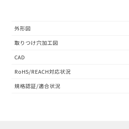
外形図
取りつけ穴加工図
CAD
ログイン/会員登録いただくと、CADデータをダウンロ
RoHS/REACH対応状況
規格認証/適合状況
EU RoHS
注意事項・凡例
UL認証
CSA認証
CEマーキング
ダウンロードデータをご利用いただく前に、以下を必ずお読
Yes
Yes
Yes
対応状況
対応予定月
※1
※2
ソフトウェアの使用条件
対応済み