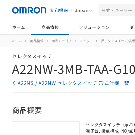
制御機器
Japan
ホーム
商品情報
ソリューション
ダ
ホーム
>
商品情報
>
商品カテゴリ
>
スイッチ
>
押ボタンスイッチ/表
セレクタスイッチ
A22NW-3MB-TAA-G10
A22NS / A22NW セレクタスイッチ 形式仕様一覧
商品概要
セレクタスイッチ（φ22）,
端子台, 接点構成: NO/点灯