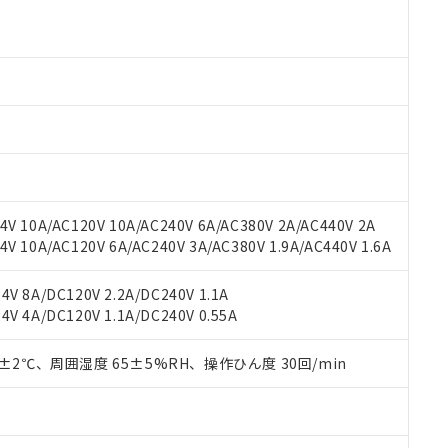
 RoHS指令（10物質）の非含有に対応した製品が提供可能な商品です
oHS指令（10物質）の非含有に対応した製品に切り替える予定のある
 RoHS指令（10物質）の非含有に非対応の商品で、対応品を出す予
 RoHS指令（10物質）の非含有の対応状況を調査中または確認中の
ンス料など無形物で、有害物質有無と関係のない商品です。
○×表
より、非含有部品としていたものが、含有品と判明した場合などやむ
みいただき、同意のうえご利用ください。
材料含有率が中国RoHSの基準値以下であることを示します。
材料含有率が中国RoHSの基準値を超えていることを示します。
、当社制御機器事業取扱商品の当社在庫状況および標準価格(税抜)
ら貴社製品のうち、外国為替および外国貿易法に定める商品（以下｢
質）：
す。当社販売部門へお問い合わせください。
 水銀(Hg) 1000ppm以下、 カドミウム(Cd) 100ppm以下、
たは国外への提供する場合は、日本国政府の輸出許可(または役務取
000ppm以下、ポリ臭化ビフェニル類(PBB) 1000ppm以下、ポリ臭化ジフェニルエーテル類(P
V 10A/AC120V 10A/AC240V 6A/AC380V 2A/AC440V 2A
事業取扱商品の中には、本サービスの対象外となる商品もあること
手続きをとります。
キシル) (DEHP)(別名：DOP) 1000ppm以下、フタル酸ブチルベンジル（BBP） 100
(GB/T26572)：
以下、フタル酸ジイソブチル (DIBP) 1000ppm以下
 10A/AC120V 6A/AC240V 3A/AC380V 1.9A/AC440V 1.6A
び標準価格照会結果は、記載している更新日時点での社内データに
物を破棄する場合は、完全に破砕するなど、違法に輸出されないよ
(水銀) : 1000ppm、 Cd(カドミウム) : 100ppm、
業用監視および制御機器に対する適用除外項目は除く。
覧された時点での実際の在庫および標準価格とは異なる場合がある
1000ppm、 PBBs(ポリ臭化ビフェニル類) : 1000ppm、 PBDEs(ポリ臭化ジフェニルエーテル類
物質については閾値を超える意図的な使用がないことを確認しています。
上の在庫あり
 1000ppm、 DIBP(フタル酸ジイソブチル) : 1000ppm、 BBP(フタル酸ブチルベンジル) :
品を、核兵器、ミサイル、化学兵器、生物兵器またはその他武器並
V 8A/DC120V 2.2A/DC240V 1.1A
チルヘキシル)) : 1000ppm
況および標準価格はお客様のお取引先、またはお客様担当のオムロ
用いたしません。
V 4A/DC120V 1.1A/DC240V 0.55A
ご相談ください。
は満たないが在庫あり
製品を第三者に販売する場合は、上記1、2および3の内容を当該第
機器販売店や当社販売拠点は「
販売ネットワーク
」をご確認くだ
販売先および販売に係わる関係者が違法に輸出するおそれがある場
用期限
0±2℃、周囲湿度 65±5%RH、操作ひん度 30回/min
び標準価格結果を当社の事前の承諾なく第三者に漏洩または開示し
え状況などにより、予定月が前後することがあります。
(最新の在庫状況については、お客様のお取引先、またはお客様担当
（10物質）のすべてが基準値以下であることを示します。
店・当社販売員にご確認ください)
能（部品リスト作成サービス）をご利用いただくには、I-Webメン
使用状況下において有害物質が外部に漏えいし、環境に深刻な影響を
あります。