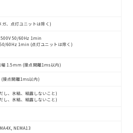
機種、また在庫状況の情報を公開していない機種
ェブサイト上で当社にご登録された部品リストについて、当社およ
書ダウンロード
す。当社販売部門へお問い合わせください。
品・サービスに関するお客様との取引・商談に必要な範囲で利用す
合意する
キャンセル
書をダウンロードすることができます。
利用者とは、
"個人情報の共同利用に関して"
の「1.共同利用者の
00Vメガ、点灯ユニットは除く)
します。
10物質）の非含有証明書
明書（当社基準）
0V 50/60Hz 1min
日時点で非含有を証明するもので、過去に遡って非含有を証明するも
 50/60Hz 1min (点灯ユニットは除く)
令のフタル酸エステル類４物質の対応では、対応完了までの期間は出
備考欄に対応日を記載しておりました。
品への在庫切替を完了していることから、特段のことがない限り、20
振幅 1.5mm (接点開離1ms以内)
す。
2
(接点開離1ms以内)
 (ただし、氷結、結露しないこと)
 (ただし、氷結、結露しないこと)
A4X, NEMA13