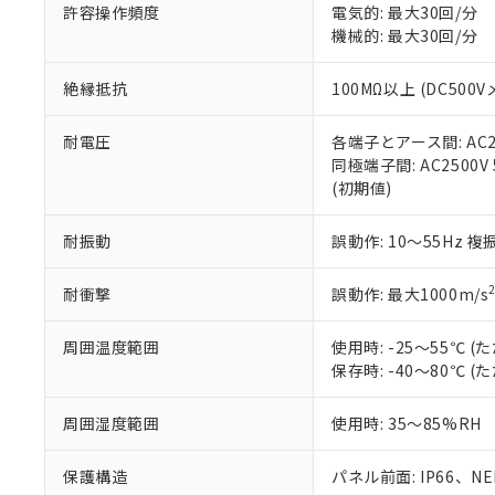
空
受注生産
お客様が当ウ
※3 非含有証明
許容操作頻度
電気的: 最大30回/分
「－」：未確認で
白
が、当社の製
機械的: 最大30回/分
さい。
下記の非含有証明
※当社の共同
絶縁抵抗
100MΩ以上 (DC5
いる法人を指
EU RoHS指令（
51物質の非含有証
耐電圧
各端子とアース間: AC250
※本証明書は発行
同極端子間: AC2500V
また、RoHS指
(初期値)
混在することから
既に当社にて対応
耐振動
誤動作: 10～55Hz 複
り割愛しておりま
耐衝撃
誤動作: 最大1000m/s
周囲温度範囲
使用時: -25～55℃
保存時: -40～80℃
周囲湿度範囲
使用時: 35～85%RH
保護構造
パネル前面: IP66、NEM