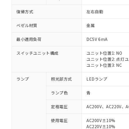
復帰方式
左右自動
ベゼル材質
金属
最小適用負荷
DC5V 6mA
スイッチユニット構成
ユニット位置1: NO
ユニット位置2: 点灯
ユニット位置3: NC
ランプ
照光部方式
LEDランプ
ランプ色
青
定格電圧
AC200V、AC220V、A
使用電圧
AC200V±10%
※1 対応状況
AC220V±10%