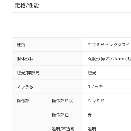
定格/性能
種類
ツマミ形セレクタスイ
胴体形状
丸胴形(φ22/25mm共
照光/非照光
照光
ノッチ数
3ノッチ
操作部
操作部形状
ツマミ形
操作部色
青
透明/不透明
透明