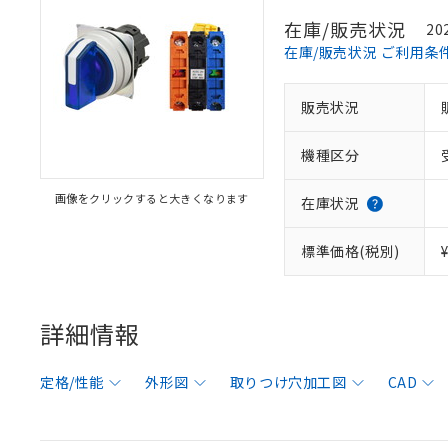
在庫/販売状況
20
在庫/販売状況 ご利用条
販売状況
機種区分
画像をクリックすると大きくなります
在庫状況
標準価格(税別)
詳細情報
定格/性能
外形図
取りつけ穴加工図
CAD