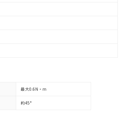
最大0.6N・m
約45°