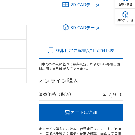
2D CADデータ
在庫・価格
無料テスト機
3D CADデータ
該非判定見解書/項目別対比表
日本の外為法に基づく該非判定、およびEAR再輸出規
制に関する見解が入手できます。
オンライン購入
¥ 2,910
販売価格（税込）
カートに追加
オンライン購入における出荷予定日は、カートに追加
～「ご購入手続き：価格・納期の確認」画面にてご確