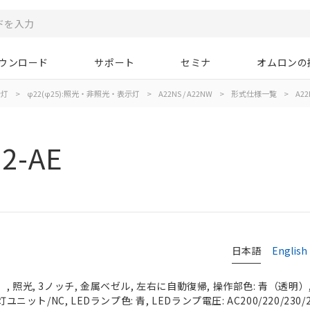
ウンロード
サポート
セミナ
オムロンの
示灯
>
φ22(φ25):照光・非照光・表示灯
>
A22NS / A22NW
>
形式仕様一覧
>
A22
2-AE
日本語
English
 照光, 3ノッチ, 金属ベゼル, 左右に自動復帰, 操作部色: 青（透明）, I
ユニット/NC, LEDランプ色: 青, LEDランプ電圧: AC200/220/230/2