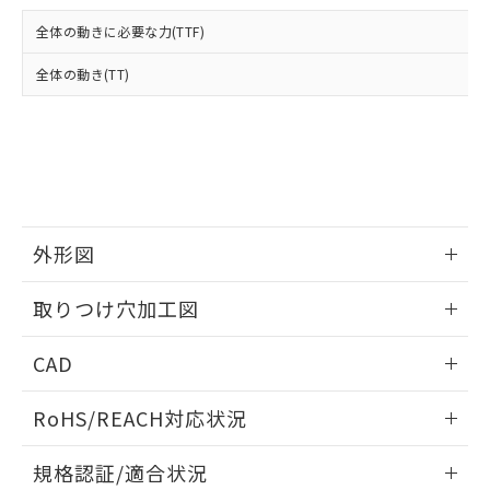
および当社の共同利用者が、当社の製
下記の非含有証明書をダウンロードするこ
品・サービスに関するお客様との取
全体の動きに必要な力(TTF)
とができます。
合意する
キャンセル
引・商談に必要な範囲で利用すること
をご了承ください。
全体の動き(TT)
EU RoHS指令（10物質）の非含有証明書
※当社の共同利用者とは、
"個人情報
51物質の非含有証明書（当社基準）
の共同利用に関して"
の「1.共同利
※本証明書は発行日時点で非含有を証明す
用者の範囲」に記載されている法人を
るもので、過去に遡って非含有を証明する
指します。
ものではありません。
また、RoHS指令のフタル酸エステル類４
物質の対応では、対応完了までの期間は出
荷製品に未対応品が混在することから備考
外形図
欄に対応日を記載しておりました。
情報更新：2026/05/21
既に当社にて対応品への在庫切替を完了
取りつけ穴加工図
していることから、特段のことがない限
り、2022年1月12日より割愛しておりま
情報更新：2026/05/21
CAD
す。
ログイン/会員登録いただくと、CADデータをダウンロー
RoHS/REACH対応状況
ドすることができます。
情報更新：2026/7/29
規格認証/適合状況