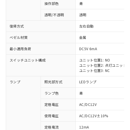
操作部色
青
透明/不透明
透明
復帰方式
左右自動
ベゼル材質
金属
最小適用負荷
DC5V 6mA
スイッチユニット構成
ユニット位置1: NO
ユニット位置2: 点灯ユニット
ユニット位置3: NC
ランプ
照光部方式
LEDランプ
ランプ色
青
定格電圧
AC/DC12V
使用電圧
AC/DC12V±10%
定格電流
12mA