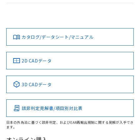
ログイン/会員登録
EU RoHS
注意事項・凡例
UL認証
CSA認証
CEマーキング
Yes
Yes
Yes
対応状況
対応予定月
※1
※2
ダウンロードデータをご利用いただく前に、以下を必ずお読
みください。
カタログ/データシート/マニュアル
対応済み
ソフトウェアの使用条件
LR型式承認
DNV型式承認
BV型式承認
KR型式承
（イギリス
（ノルウェー
（フランス
（韓国
船舶規格）
船舶規格）
船舶規格）
船舶規格
中国 RoHS
注意事項・凡例
2D CADデータ
No
No
No
No
中国 RoHS表
※1 ※2
3D CADデータ
この製品の規格認証/適合状況ページへ
Pb
Hg
Cd
Cr(VI)
その他の認証はこちらのページからご検索ください
該非判定見解書/項目別対比表
X
O
O
O
日本の外為法に基づく該非判定、およびEAR再輸出規制に関する見解が入手でき
ます。
"対応済み"や非含有の記載がされた商品であっても、流通
在庫等で未対応品が混在する可能性があります。
オンライン購入