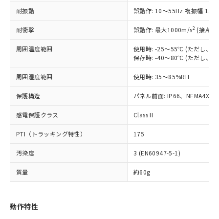
（以下｢規制貨物等」という）を輸出
記載している更新日時点での社内デー
耐振動
誤動作: 10～55Hz 複振幅 1.
*EU RoHS指令（10物質）：
または国外への提供する場合は、日本
記
タに基づき作成されるものであり、閲
説明
鉛(Pb) 1000ppm以下、 水銀(Hg) 1000ppm以下、 カド
*中国RoHS10物質の基準値 (GB/T26572)：
国政府の輸出許可(または役務取引許
号
覧された時点での実際の在庫および標
ミウム(Cd) 100ppm以下、
Pb(鉛) :1000ppm、 Hg(水銀) : 1000ppm、 Cd(カドミウ
2
耐衝撃
誤動作: 最大1000m/s
(接点開
可)を取得するなどの必要な手続きを
六価クロム(Cr(Ⅵ)) 1000ppm以下、ポリ臭化ビフェニル
ム) : 100ppm、
準価格とは異なる場合があることをご
類(PBB) 1000ppm以下、ポリ臭化ジフェニルエーテル類
Cr(Ⅵ)(六価クロム) : 1000ppm、 PBBs(ポリ臭化ビフェ
とります。
了承ください。
(PBDE) 1000ppm以下、フタル酸ビス(2-エチルヘキシ
周囲温度範囲
使用時: -25～55℃ (ただし
○
一定数以上の在庫あり
ニル類) : 1000ppm、 PBDEs(ポリ臭化ジフェニルエーテ
当社は規制貨物を破棄する場合は、完
ル) (DEHP)(別名：DOP) 1000ppm以下、フタル酸ブチ
正式な納期状況および標準価格はお客
ル類) : 1000ppm、
保存時: -40～80℃ (ただし
ルベンジル（BBP） 1000ppm以下、フタル酸ジブチル
全に破砕するなど、違法に輸出されな
DBP(フタル酸ジブチル) : 1000ppm、 DIBP(フタル酸ジ
様のお取引先、またはお客様担当のオ
（DBP） 1000ppm以下、フタル酸ジイソブチル
イソブチル) : 1000ppm、 BBP(フタル酸ブチルベンジ
△
一定数には満たないが在庫あり
いよう必要な手段を講じます。
周囲湿度範囲
使用時: 35～85%RH
ムロン制御機器販売店・当社販売員に
(DIBP) 1000ppm以下
ル) : 1000ppm、
当社は貴社製品を、核兵器、ミサイ
但し、RoHS指令で産業用監視および制御機器に対する
DEHP(フタル酸ビス(2-エチルヘキシル)) : 1000ppm
ご相談ください。
適用除外項目は除く。
ル、化学兵器、生物兵器またはその他
保護構造
パネル前面: IP66、NEMA4X, N
－
在庫なし(最新の在庫状況につ
オムロン制御機器販売店や当社販売拠
フタル酸エステル類の４物質については閾値を超える意
武器並びにこれらの製造装置等に一切
いては、お客様のお取引先、ま
図的な使用がないことを確認しています。
点は「
販売ネットワーク
」をご確認
※2 環境保護使用期限
感電保護クラス
Class II
使用いたしません。
たはお客様担当のオムロン制御
ください。
当社は、貴社製品を第三者に販売する
機器販売店・当社販売員にご確
在庫状況および標準価格結果を当社の
PTI（トラッキング特性）
175
※2 対応予定月
「ｅ」：有害物質（10物質）のすべてが基
場合は、上記1、2および3の内容を当
認ください)
事前の承諾なく第三者に漏洩または開
準値以下であることを示します。
該第三者に通知します。また当社は、
示しないようお願いします。
汚染度
3 (EN60947-5-1)
部品在庫の切り替え状況などにより、予定
「10」：通常の使用状況下において有害物
販売先および販売に係わる関係者が違
マイパーツ機能（部品リスト作成サー
空
受注生産機種、また在庫状況の
月が前後することがあります。
質が外部に漏えいし、環境に深刻な影響を
法に輸出するおそれがある場合は、取
ビス）をご利用いただくには、I-Web
白
情報を公開していない機種
質量
約60g
及ぼさない年数を意味します。
り引きをいたしません。
メンバーズにご登録されている必要が
「－」：未確認です。当社販売部門へお問
あります。
い合わせください。
お客様が当ウェブサイト上で当社にご
動作特性
※3 非含有証明書ダウンロード
登録された部品リストについて、当社