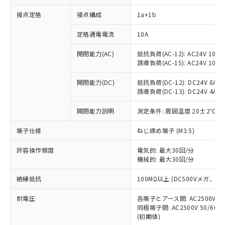
接点定格
接点構成
1a+1b
※1 対応状況
定格通電電流
10A
対応済み：EU RoHS指令（10物質）の
開閉能力(AC)
抵抗負荷(AC-12): AC24V 10A/A
非含有に対応した製品が提供可能な商品で
誘導負荷(AC-15): AC24V 10A/AC
す。
対応予定：EU RoHS指令（10物質）の非含
開閉能力(DC)
抵抗負荷(DC-12): DC24V 8A/DC
ご利用条件
有に対応した製品に切り替える予定のある
誘導負荷(DC-13): DC24V 4A/DC
商品です。
対応予定なし：EU RoHS指令（10物質）の
開閉能力説明
測定条件: 周囲温度 20±2℃、
以下の条件をお読みいただき、同意のうえ
非含有に非対応の商品で、対応品を出す予
ご利用ください。
端子仕様
ねじ締め端子 (M3.5)
定はありません。
調査・確認中：EU RoHS指令（10物質）の
本サービスは、当社制御機器事業取扱
※1 中国RoHS○×表
許容操作頻度
電気的: 最大30回/分
非含有の対応状況を調査中または確認中の
商品の当社在庫状況および標準価格
機械的: 最大30回/分
商品です。
(税抜)を提供させていただくもので
「○」：最大均質材料含有率が中国RoHSの
非該当品：ライセンス料など無形物で、有
す。
絶縁抵抗
100MΩ以上 (DC500Vメガ、
基準値以下であることを示します。
害物質有無と関係のない商品です。
当社制御機器事業取扱商品の中には、
「×」：最大均質材料含有率が中国RoHSの
仕入先様の事情により、非含有部品として
耐電圧
各端子とアース間: AC2500V 50/
本サービスの対象外となる商品もある
基準値を超えていることを示します。
いたものが、含有品と判明した場合などや
当社は、これら貴社製品のうち、外国
同極端子間: AC2500V 50/60
ことをご了承ください。
「－」：未確認です。当社販売部門へお問
むを得ず変更することがあります。
(初期値)
為替および外国貿易法に定める商品
在庫状況および標準価格照会結果は、
い合わせください。