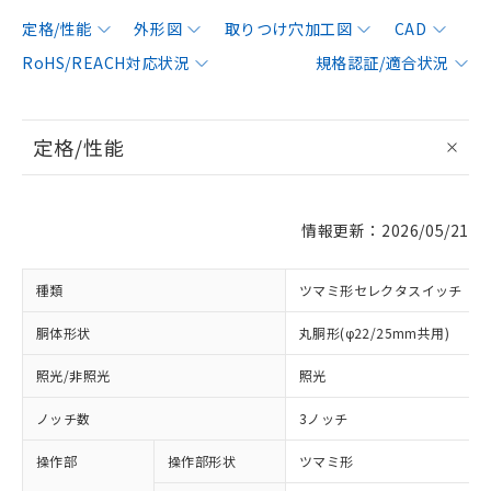
定格/性能
外形図
取りつけ穴加工図
CAD
RoHS/REACH対応状況
規格認証/適合状況
定格/性能
情報更新：2026/05/21
種類
ツマミ形セレクタスイッチ
胴体形状
丸胴形(φ22/25mm共用)
照光/非照光
照光
ノッチ数
3ノッチ
操作部
操作部形状
ツマミ形