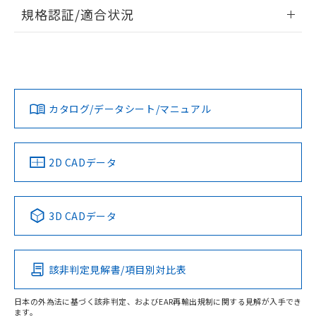
情報更新：2026/7/29
規格認証/適合状況
ログイン/会員登録
EU RoHS
注意事項・凡例
A22NW-3BR-TYA-P102-YDについての規格認証/適合状況に
ついては、「カスタマーサポートセンタ お客様相談室」また
は貴社担当オムロン営業員または販売店にお問い合わせくだ
対応状況
対応予定月
※1
※2
さい。
ダウンロードデータをご利用いただく前に、以下を必ずお読
みください。
カタログ/データシート/マニュアル
対応済み
ソフトウェアの使用条件
お問い合わせ
中国 RoHS
注意事項・凡例
2D CADデータ
中国 RoHS表
※1 ※2
3D CADデータ
Pb
Hg
Cd
Cr(VI)
該非判定見解書/項目別対比表
O
O
O
O
日本の外為法に基づく該非判定、およびEAR再輸出規制に関する見解が入手でき
ます。