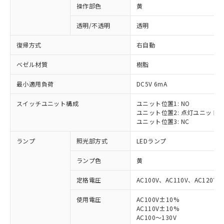
操作部色
黄
透明/不透明
透明
復帰方式
右自動
ベゼル材質
樹脂
最小適用負荷
DC5V 6mA
スイッチユニット構成
ユニット位置1: NO
ユニット位置2: 点灯ユニット
ユニット位置3: NC
ランプ
照光部方式
LEDランプ
ランプ色
黄
定格電圧
AC100V、AC110V、AC120V
使用電圧
AC100V±10%
AC110V±10%
AC100～130V