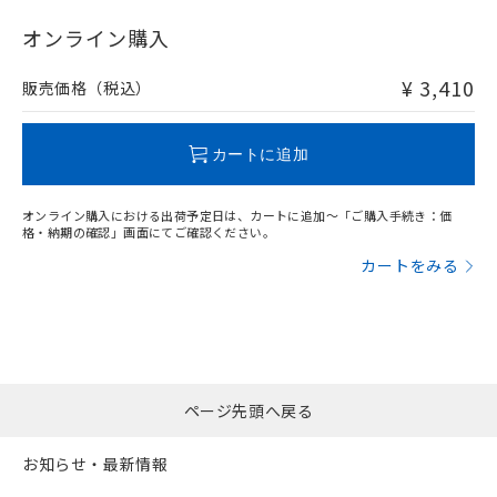
"対応済み"や非含有の記載がされた商品であっても、流通
在庫等で未対応品が混在する可能性があります。
オンライン購入
非含有品が必要な際は、弊社営業部門もしくは販売店へお
問い合わせください。
¥ 3,410
販売価格（税込）
この製品のRoHS/REACH対応状況ページへ
カートに追加
オンライン購入における出荷予定日は、カートに追加～「ご購入手続き：価
格・納期の確認」画面にてご確認ください。
カートをみる
ページ先頭へ戻る
お知らせ・最新情報