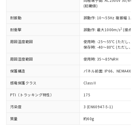
同極端子間: AC2500V 50/60
為替および外国貿易法に定める商品
在庫状況および標準価格照会結果は、
い合わせください。
(初期値)
（以下｢規制貨物等」という）を輸出
記載している更新日時点での社内デー
*EU RoHS指令（10物質）：
または国外への提供する場合は、日本
記
タに基づき作成されるものであり、閲
説明
鉛(Pb) 1000ppm以下、 水銀(Hg) 1000ppm以下、 カド
耐振動
誤動作: 10～55Hz 複振幅 1.
*中国RoHS10物質の基準値 (GB/T26572)：
国政府の輸出許可(または役務取引許
号
覧された時点での実際の在庫および標
ミウム(Cd) 100ppm以下、
Pb(鉛) :1000ppm、 Hg(水銀) : 1000ppm、 Cd(カドミウ
可)を取得するなどの必要な手続きを
六価クロム(Cr(Ⅵ)) 1000ppm以下、ポリ臭化ビフェニル
ム) : 100ppm、
準価格とは異なる場合があることをご
2
耐衝撃
誤動作: 最大1000m/s
(接点開
類(PBB) 1000ppm以下、ポリ臭化ジフェニルエーテル類
Cr(Ⅵ)(六価クロム) : 1000ppm、 PBBs(ポリ臭化ビフェ
とります。
了承ください。
(PBDE) 1000ppm以下、フタル酸ビス(2-エチルヘキシ
○
一定数以上の在庫あり
ニル類) : 1000ppm、 PBDEs(ポリ臭化ジフェニルエーテ
当社は規制貨物を破棄する場合は、完
ル) (DEHP)(別名：DOP) 1000ppm以下、フタル酸ブチ
正式な納期状況および標準価格はお客
ル類) : 1000ppm、
周囲温度範囲
使用時: -25～55℃ (ただし
ルベンジル（BBP） 1000ppm以下、フタル酸ジブチル
全に破砕するなど、違法に輸出されな
DBP(フタル酸ジブチル) : 1000ppm、 DIBP(フタル酸ジ
保存時: -40～80℃ (ただし
様のお取引先、またはお客様担当のオ
（DBP） 1000ppm以下、フタル酸ジイソブチル
イソブチル) : 1000ppm、 BBP(フタル酸ブチルベンジ
△
一定数には満たないが在庫あり
いよう必要な手段を講じます。
ムロン制御機器販売店・当社販売員に
(DIBP) 1000ppm以下
ル) : 1000ppm、
当社は貴社製品を、核兵器、ミサイ
但し、RoHS指令で産業用監視および制御機器に対する
周囲湿度範囲
使用時: 35～85%RH
DEHP(フタル酸ビス(2-エチルヘキシル)) : 1000ppm
ご相談ください。
適用除外項目は除く。
ル、化学兵器、生物兵器またはその他
－
在庫なし(最新の在庫状況につ
オムロン制御機器販売店や当社販売拠
フタル酸エステル類の４物質については閾値を超える意
保護構造
パネル前面: IP66、NEMA4X, N
武器並びにこれらの製造装置等に一切
いては、お客様のお取引先、ま
図的な使用がないことを確認しています。
点は「
販売ネットワーク
」をご確認
※2 環境保護使用期限
使用いたしません。
たはお客様担当のオムロン制御
ください。
感電保護クラス
Class II
当社は、貴社製品を第三者に販売する
機器販売店・当社販売員にご確
在庫状況および標準価格結果を当社の
※2 対応予定月
「ｅ」：有害物質（10物質）のすべてが基
場合は、上記1、2および3の内容を当
認ください)
事前の承諾なく第三者に漏洩または開
PTI（トラッキング特性）
175
準値以下であることを示します。
該第三者に通知します。また当社は、
示しないようお願いします。
部品在庫の切り替え状況などにより、予定
「10」：通常の使用状況下において有害物
販売先および販売に係わる関係者が違
マイパーツ機能（部品リスト作成サー
空
受注生産機種、また在庫状況の
汚染度
3 (EN60947-5-1)
月が前後することがあります。
質が外部に漏えいし、環境に深刻な影響を
法に輸出するおそれがある場合は、取
ビス）をご利用いただくには、I-Web
白
情報を公開していない機種
及ぼさない年数を意味します。
り引きをいたしません。
メンバーズにご登録されている必要が
質量
約60g
「－」：未確認です。当社販売部門へお問
あります。
い合わせください。
お客様が当ウェブサイト上で当社にご
※3 非含有証明書ダウンロード