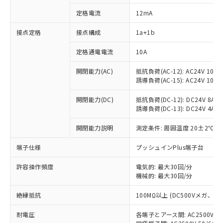
定格電流
12mA
接点定格
接点構成
1a+1b
※1 対応状況
定格通電電流
10A
対応済み：EU RoHS指令（10物質）の
非含有に対応した製品が提供可能な商品で
開閉能力(AC)
抵抗負荷(AC-12): AC24V 10A/A
す。
誘導負荷(AC-15): AC24V 10A/AC
対応予定：EU RoHS指令（10物質）の非含
ご利用条件
有に対応した製品に切り替える予定のある
開閉能力(DC)
抵抗負荷(DC-12): DC24V 8A/DC
商品です。
誘導負荷(DC-13): DC24V 4A/DC
対応予定なし：EU RoHS指令（10物質）の
以下の条件をお読みいただき、同意のうえ
開閉能力説明
測定条件: 周囲温度 20±2℃、
非含有に非対応の商品で、対応品を出す予
ご利用ください。
定はありません。
端子仕様
プッシュインPlus端子台
調査・確認中：EU RoHS指令（10物質）の
本サービスは、当社制御機器事業取扱
※1 中国RoHS○×表
非含有の対応状況を調査中または確認中の
商品の当社在庫状況および標準価格
許容操作頻度
電気的: 最大30回/分
商品です。
(税抜)を提供させていただくもので
機械的: 最大30回/分
「○」：最大均質材料含有率が中国RoHSの
非該当品：ライセンス料など無形物で、有
す。
基準値以下であることを示します。
害物質有無と関係のない商品です。
絶縁抵抗
100MΩ以上 (DC500Vメガ、
当社制御機器事業取扱商品の中には、
「×」：最大均質材料含有率が中国RoHSの
仕入先様の事情により、非含有部品として
本サービスの対象外となる商品もある
基準値を超えていることを示します。
いたものが、含有品と判明した場合などや
当社は、これら貴社製品のうち、外国
耐電圧
各端子とアース間: AC2500V 50/
ことをご了承ください。
「－」：未確認です。当社販売部門へお問
むを得ず変更することがあります。