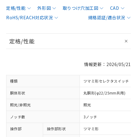
定格/性能
外形図
取りつけ穴加工図
CAD
RoHS/REACH対応状況
規格認証/適合状況
定格/性能
情報更新：2026/05/21
種類
ツマミ形セレクタスイッチ
胴体形状
丸胴形(φ22/25mm共用)
照光/非照光
照光
ノッチ数
3ノッチ
操作部
操作部形状
ツマミ形