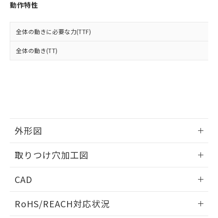
登録された部品リストについて、当社
動作特性
および当社の共同利用者が、当社の製
下記の非含有証明書をダウンロードするこ
品・サービスに関するお客様との取
とができます。
合意する
キャンセル
引・商談に必要な範囲で利用すること
全体の動きに必要な力(TTF)
をご了承ください。
EU RoHS指令（10物質）の非含有証明書
全体の動き(TT)
※当社の共同利用者とは、
"個人情報
51物質の非含有証明書（当社基準）
の共同利用に関して"
の「1.共同利
※本証明書は発行日時点で非含有を証明す
用者の範囲」に記載されている法人を
るもので、過去に遡って非含有を証明する
指します。
ものではありません。
また、RoHS指令のフタル酸エステル類４
物質の対応では、対応完了までの期間は出
荷製品に未対応品が混在することから備考
外形図
欄に対応日を記載しておりました。
既に当社にて対応品への在庫切替を完了
情報更新：2026/05/21
していることから、特段のことがない限
取りつけ穴加工図
り、2022年1月12日より割愛しておりま
す。
情報更新：2026/05/21
CAD
ログイン/会員登録いただくと、CADデータをダウンロー
RoHS/REACH対応状況
ドすることができます。