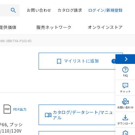
お問い合わせ
カタログ請求
ログイン/新規登録
検索
提供価値
販売ネットワーク
オンラインストア
NW-3BR-TYA-P101-YD
マイリストに追加
FAQ
チャット
お問い合わせ
PDF出力
カタログ/データシート/マニュ
アル
66, プッシ
ダウンロード
110/120V