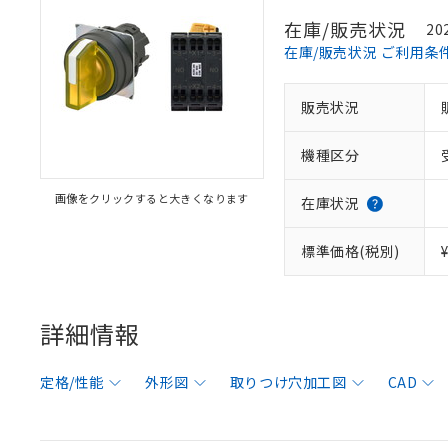
在庫/販売状況
20
在庫/販売状況 ご利用条
販売状況
機種区分
画像をクリックすると大きくなります
在庫状況
標準価格(税別)
詳細情報
定格/性能
外形図
取りつけ穴加工図
CAD