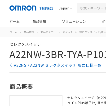
制御機器
Japan
ホーム
商品情報
ソリューション
ダ
ホーム
>
商品情報
>
商品カテゴリ
>
スイッチ
>
押ボタンスイッチ/表
セレクタスイッチ
A22NW-3BR-TYA-P10
A22NS / A22NW セレクタスイッチ 形式仕様一覧
商品概要
セレクタスイッチ（φ22）,
ュインPlus端子台, 接点構成