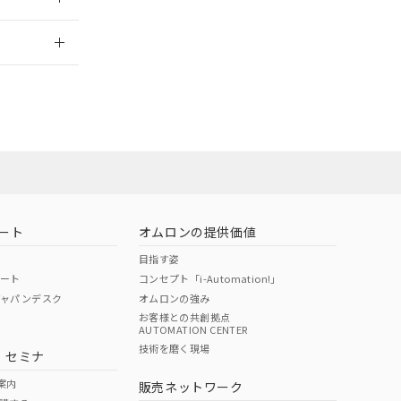
2026/7/29
担当オムロン営
お問い合わせ
ート
オムロンの提供価値
目指す姿
ポート
コンセプト「i-Automation!」
ジャパンデスク
オムロンの強み
お客様との共創拠点
AUTOMATION CENTER
DIBP
BBP
DEHP
環境保護
技術を磨く現場
・セミナ
使用期限
案内
販売ネットワーク