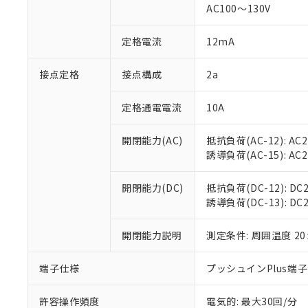
AC100～130V
があります。
以下の条件をお読
「○」：最大均質
「×」：最大均質
本サービスは
当社は、これ
定格電流
12mA
*EU RoHS指令（10物
「－」：未確認で
鉛(Pb) 1000ppm以下、
くものです。
う）を輸出ま
記
説明
六価クロム(Cr(Ⅵ)) 1
当社制御機器
などの必要な
フタル酸ビス(2-エチルヘ
接点定格
接点構成
2a
号
*中国RoHS10物質の基準値 
ル（DBP） 1000ppm
在庫状況およ
当社は規制貨
Pb(鉛) :1000ppm、 Hg
但し、RoHS指令で産
のであり、閲
ます。
Cr(Ⅵ)(六価クロム) : 
フタル酸エステル類の４
定格通電電流
10A
○
一定数以
DBP(フタル酸ジブチル) :
い。
当社は貴社製
DEHP(フタル酸ビス(2-エ
正式な納期状
置等に一切使
開閉能力(AC)
抵抗負荷(AC-12): AC24
当社販売員に
※2 対応予定月
△
一定数に
当社は、貴社
誘導負荷(AC-15): AC24V
オムロン制御
また当社は、
※2 環境保護使
在庫状況およ
部品在庫の切り替
たしません。
－
在庫なし
す。
開閉能力(DC)
抵抗負荷(DC-12): DC24
「ｅ」：有害物質
機器販売
マイパーツ機
誘導負荷(DC-13): DC24
「10」：通常の
ている必要が
味します。
空
受注生産
お客様が当ウ
※3 非含有証明
「－」：未確認で
開閉能力説明
測定条件: 周囲温度 2
白
が、当社の製
さい。
下記の非含有証明
端子仕様
プッシュインPlus端
※当社の共同
いる法人を指
EU RoHS指令（
許容操作頻度
電気的: 最大30回/分
51物質の非含有証