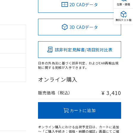
2D CADデータ
在庫・価格
無料テスト機
3D CADデータ
該非判定見解書/項目別対比表
日本の外為法に基づく該非判定、およびEAR再輸出規
制に関する見解が入手できます。
オンライン購入
¥ 3,410
販売価格（税込）
カートに追加
オンライン購入における出荷予定日は、カートに追加
～「ご購入手続き：価格・納期の確認」画面にてご確