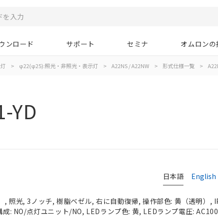
ウンロード
サポート
セミナ
オムロンの
示灯
>
φ22(φ25):照光・非照光・表示灯
>
A22NS / A22NW
>
形式仕様一覧
>
A22
1-YD
日本語
English
 照光, 3ノッチ, 樹脂ベゼル, 右に自動復帰, 操作部色: 黄（透明）, IP
: NO/点灯ユニット/NO, LEDランプ色: 黄, LEDランプ電圧: AC100/