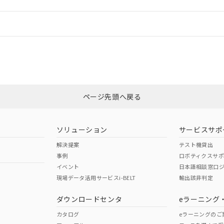
情報更新：
ログイン/会員登録
合状況については、「カスタマーサポートセンタ お客様相談室」または貴社
みください。
非含有証明書
※3
ページ先頭へ戻る
ダウンロードはこちら
ソリューション
サービスサポ
解決提案
テスト機貸出
事例
ロボティクスサ
イベント
日本語相談窓口
現場データ活用サービスi-BELT
輸出該非判定
I)
PBBs
PBDEs
DBP
ダウンロードセンタ
eラーニング
カタログ
eラーニングのご