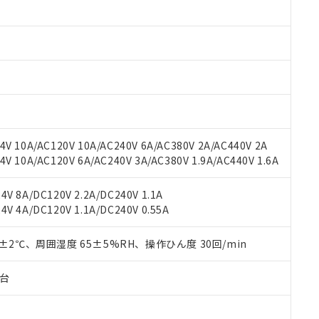
みいただき、同意のうえご利用ください。
材料含有率が中国RoHSの基準値以下であることを示します。
材料含有率が中国RoHSの基準値を超えていることを示します。
、当社制御機器事業取扱商品の当社在庫状況および標準価格(税抜)
ら貴社製品のうち、外国為替および外国貿易法に定める商品（以下｢
質）：
す。当社販売部門へお問い合わせください。
 水銀(Hg) 1000ppm以下、 カドミウム(Cd) 100ppm以下、
たは国外への提供する場合は、日本国政府の輸出許可(または役務取
000ppm以下、ポリ臭化ビフェニル類(PBB) 1000ppm以下、ポリ臭化ジフェニルエーテル類(P
事業取扱商品の中には、本サービスの対象外となる商品もあること
手続きをとります。
キシル) (DEHP)(別名：DOP) 1000ppm以下、フタル酸ブチルベンジル（BBP） 100
(GB/T26572)：
以下、フタル酸ジイソブチル (DIBP) 1000ppm以下
び標準価格照会結果は、記載している更新日時点での社内データに
物を破棄する場合は、完全に破砕するなど、違法に輸出されないよ
(水銀) : 1000ppm、 Cd(カドミウム) : 100ppm、
業用監視および制御機器に対する適用除外項目は除く。
覧された時点での実際の在庫および標準価格とは異なる場合がある
1000ppm、 PBBs(ポリ臭化ビフェニル類) : 1000ppm、 PBDEs(ポリ臭化ジフェニルエーテル類
物質については閾値を超える意図的な使用がないことを確認しています。
上の在庫あり
 1000ppm、 DIBP(フタル酸ジイソブチル) : 1000ppm、 BBP(フタル酸ブチルベンジル) :
品を、核兵器、ミサイル、化学兵器、生物兵器またはその他武器並
チルヘキシル)) : 1000ppm
況および標準価格はお客様のお取引先、またはお客様担当のオムロ
用いたしません。
V 10A/AC120V 10A/AC240V 6A/AC380V 2A/AC440V 2A
ご相談ください。
は満たないが在庫あり
製品を第三者に販売する場合は、上記1、2および3の内容を当該第
 10A/AC120V 6A/AC240V 3A/AC380V 1.9A/AC440V 1.6A
機器販売店や当社販売拠点は「
販売ネットワーク
」をご確認くだ
販売先および販売に係わる関係者が違法に輸出するおそれがある場
用期限
び標準価格結果を当社の事前の承諾なく第三者に漏洩または開示し
え状況などにより、予定月が前後することがあります。
(最新の在庫状況については、お客様のお取引先、またはお客様担当
V 8A/DC120V 2.2A/DC240V 1.1A
（10物質）のすべてが基準値以下であることを示します。
店・当社販売員にご確認ください)
能（部品リスト作成サービス）をご利用いただくには、I-Webメン
V 4A/DC120V 1.1A/DC240V 0.55A
使用状況下において有害物質が外部に漏えいし、環境に深刻な影響を
あります。
機種、また在庫状況の情報を公開していない機種
ェブサイト上で当社にご登録された部品リストについて、当社およ
書ダウンロード
す。当社販売部門へお問い合わせください。
0±2℃、周囲湿度 65±5%RH、操作ひん度 30回/min
品・サービスに関するお客様との取引・商談に必要な範囲で利用す
合意する
キャンセル
書をダウンロードすることができます。
子台
利用者とは、
"個人情報の共同利用に関して"
の「1.共同利用者の
します。
10物質）の非含有証明書
明書（当社基準）