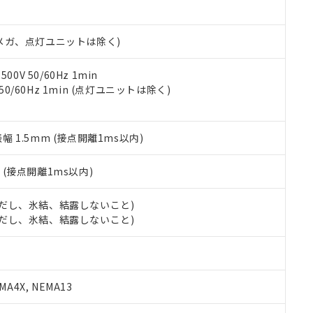
日時点で非含有を証明するもので、過去に遡って非含有を証明するも
令のフタル酸エステル類４物質の対応では、対応完了までの期間は出
備考欄に対応日を記載しておりました。
00Vメガ、点灯ユニットは除く)
品への在庫切替を完了していることから、特段のことがない限り、20
す。
0V 50/60Hz 1min
 50/60Hz 1min (点灯ユニットは除く)
振幅 1.5mm (接点開離1ms以内)
2
(接点開離1ms以内)
 (ただし、氷結、結露しないこと)
 (ただし、氷結、結露しないこと)
A4X, NEMA13