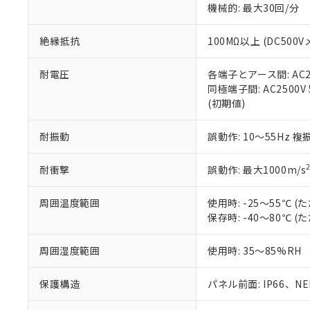
機械的: 最大30回/分
※本証明書は発行
また、RoHS指
混在することから
絶縁抵抗
100MΩ以上 (DC5
既に当社にて対応
り割愛しておりま
耐電圧
各端子とアース間: AC250
同極端子間: AC2500V
(初期値)
耐振動
誤動作: 10～55Hz 複
耐衝撃
誤動作: 最大1000m/s
周囲温度範囲
使用時: -25～55℃
保存時: -40～80℃
周囲湿度範囲
使用時: 35～85%RH
保護構造
パネル前面: IP66、NEM