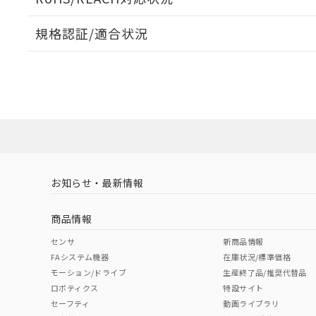
規格認証/適合状況
EU RoHS
注意事項・凡例
A22NW-3BR-TYA-P101-YDについての規格認証/適
業員または販売店にお問い合わせください。
ダウンロードデータをご利用いただく前に、以下を必ずお読
対応状況
対応予定月
※1
※2
ソフトウェアの使用条件
対応済み
お知らせ・最新情報
中国 RoHS
注意事項・凡例
商品情報
中国 RoHS表
※1 ※2
センサ
新商品情報
FAシステム機器
在庫状況/標準価格
Pb
Hg
Cd
Cr(V
モーション/ドライブ
生産終了品/推奨代替品
ロボティクス
特設サイト
セーフティ
動画ライブラリ