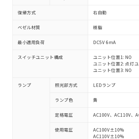
復帰方式
右自動
ベゼル材質
樹脂
最小適用負荷
DC5V 6mA
スイッチユニット構成
ユニット位置1: NO
ユニット位置2: 点灯
ユニット位置3: NO
ランプ
照光部方式
LEDランプ
※1 対応状況
ランプ色
黄
対応済み：EU
対応予定：EU R
定格電圧
AC100V、AC110V、A
対応予定なし：EU
調査・確認中：EU
ご利用条件
使用電圧
AC100V±10%
非該当品：ライセ
※1 中国RoHS
AC110V±10%
仕入先様の事情に