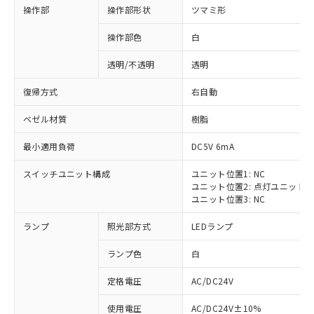
操作部
操作部形状
ツマミ形
操作部色
白
透明/不透明
透明
復帰方式
右自動
ベゼル材質
樹脂
最小適用負荷
DC5V 6mA
スイッチユニット構成
ユニット位置1: NC
ユニット位置2: 点灯ユニット
ユニット位置3: NC
ランプ
照光部方式
LEDランプ
ランプ色
白
定格電圧
AC/DC24V
※1 対応状況
使用電圧
AC/DC24V±10%