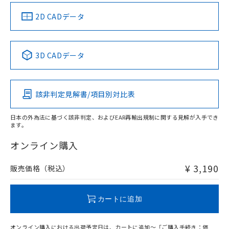
中国 RoHS
注意事項・凡例
2D CADデータ
中国 RoHS表
※1 ※2
3D CADデータ
Pb
Hg
Cd
Cr(VI)
該非判定見解書/項目別対比表
X
O
O
O
日本の外為法に基づく該非判定、およびEAR再輸出規制に関する見解が入手でき
ます。
"対応済み"や非含有の記載がされた商品であっても、流通
在庫等で未対応品が混在する可能性があります。
オンライン購入
非含有品が必要な際は、弊社営業部門もしくは販売店へお
問い合わせください。
¥ 3,190
販売価格（税込）
この製品のRoHS/REACH対応状況ページへ
カートに追加
オンライン購入における出荷予定日は、カートに追加～「ご購入手続き：価