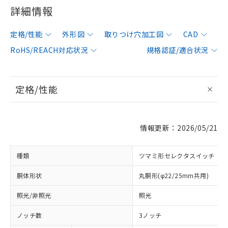
詳細情報
定格/性能
外形図
取りつけ穴加工図
CAD
RoHS/REACH対応状況
規格認証/適合状況
定格/性能
情報更新：2026/05/21
種類
ツマミ形セレクタスイッチ
胴体形状
丸胴形(φ22/25mm共用)
照光/非照光
照光
ノッチ数
3ノッチ