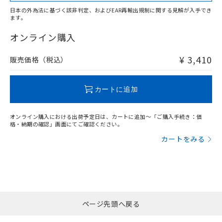
日本の外為法に基づく該非判定、およびEAR再輸出規制に関する見解が入手でき
ます。
"対応済み"や非含有の記載がされた商品であっても、流通
在庫等で未対応品が混在する可能性があります。
オンライン購入
非含有品が必要な際は、弊社営業部門もしくは販売店へお
問い合わせください。
¥ 3,410
販売価格（税込）
この製品のRoHS/REACH対応状況ページへ
カートに追加
オンライン購入における出荷予定日は、カートに追加～「ご購入手続き：価
格・納期の確認」画面にてご確認ください。
カートをみる
ページ先頭へ戻る