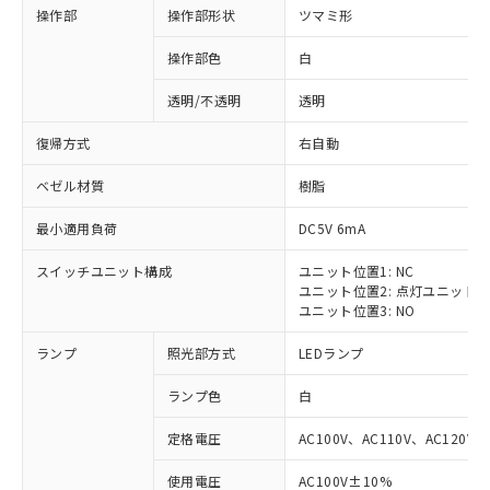
操作部
操作部形状
ツマミ形
操作部色
白
透明/不透明
透明
復帰方式
右自動
ベゼル材質
樹脂
最小適用負荷
DC5V 6mA
スイッチユニット構成
ユニット位置1: NC
ユニット位置2: 点灯ユニット
ユニット位置3: NO
ランプ
照光部方式
LEDランプ
ランプ色
白
定格電圧
AC100V、AC110V、AC120V
使用電圧
AC100V±10%