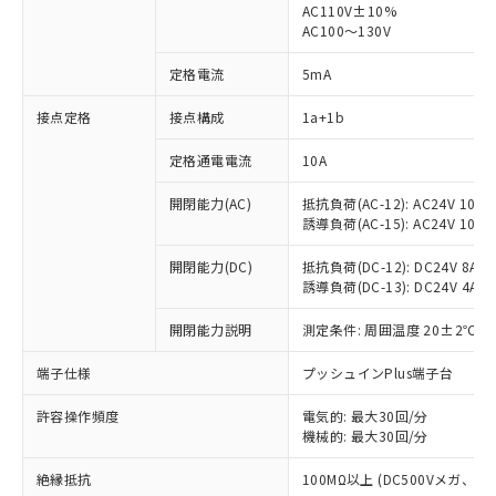
AC110V±10%
AC100～130V
定格電流
5mA
※1 対応状況
接点定格
接点構成
1a+1b
対応済み：EU RoHS指令（10物質）の
定格通電電流
10A
非含有に対応した製品が提供可能な商品で
す。
開閉能力(AC)
抵抗負荷(AC-12): AC24V 10A/A
対応予定：EU RoHS指令（10物質）の非含
誘導負荷(AC-15): AC24V 10A/AC
ご利用条件
有に対応した製品に切り替える予定のある
商品です。
開閉能力(DC)
抵抗負荷(DC-12): DC24V 8A/DC
対応予定なし：EU RoHS指令（10物質）の
誘導負荷(DC-13): DC24V 4A/DC
以下の条件をお読みいただき、同意のうえ
非含有に非対応の商品で、対応品を出す予
ご利用ください。
開閉能力説明
測定条件: 周囲温度 20±2℃、
定はありません。
調査・確認中：EU RoHS指令（10物質）の
本サービスは、当社制御機器事業取扱
端子仕様
※1 中国RoHS○×表
プッシュインPlus端子台
非含有の対応状況を調査中または確認中の
商品の当社在庫状況および標準価格
商品です。
(税抜)を提供させていただくもので
許容操作頻度
電気的: 最大30回/分
「○」：最大均質材料含有率が中国RoHSの
非該当品：ライセンス料など無形物で、有
す。
機械的: 最大30回/分
基準値以下であることを示します。
害物質有無と関係のない商品です。
当社制御機器事業取扱商品の中には、
「×」：最大均質材料含有率が中国RoHSの
仕入先様の事情により、非含有部品として
絶縁抵抗
100MΩ以上 (DC500Vメガ、
本サービスの対象外となる商品もある
基準値を超えていることを示します。
いたものが、含有品と判明した場合などや