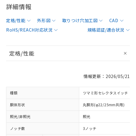
詳細情報
定格/性能
外形図
取りつけ穴加工図
CAD
RoHS/REACH対応状況
規格認証/適合状況
定格/性能
情報更新：2026/05/21
種類
ツマミ形セレクタスイッチ
胴体形状
丸胴形(φ22/25mm共用)
照光/非照光
照光
ノッチ数
3ノッチ