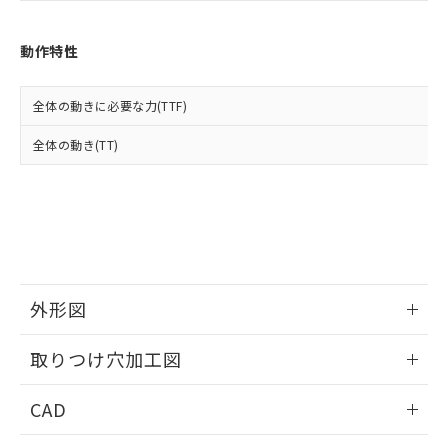
お客様が当ウェブサイト上で当社にご
※3 非含有証明書ダウンロード
登録された部品リストについて、当社
および当社の共同利用者が、当社の製
動作特性
下記の非含有証明書をダウンロードするこ
品・サービスに関するお客様との取
とができます。
合意する
キャンセル
引・商談に必要な範囲で利用すること
全体の動きに必要な力(TTF)
をご了承ください。
EU RoHS指令（10物質）の非含有証明書
※当社の共同利用者とは、
"個人情報
51物質の非含有証明書（当社基準）
全体の動き(TT)
の共同利用に関して"
の「1.共同利
※本証明書は発行日時点で非含有を証明す
用者の範囲」に記載されている法人を
るもので、過去に遡って非含有を証明する
指します。
ものではありません。
また、RoHS指令のフタル酸エステル類４
物質の対応では、対応完了までの期間は出
荷製品に未対応品が混在することから備考
欄に対応日を記載しておりました。
外形図
既に当社にて対応品への在庫切替を完了
していることから、特段のことがない限
情報更新：2026/05/21
り、2022年1月12日より割愛しておりま
取りつけ穴加工図
す。
情報更新：2026/05/21
CAD
ログイン/会員登録いただくと、CADデータをダウンロー