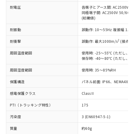
当社は、これら貴社製品のうち、外国
ことをご了承ください。
「－」：未確認です。当社販売部門へお問
むを得ず変更することがあります。
為替および外国貿易法に定める商品
耐電圧
各端子とアース間: AC2500V 50/
在庫状況および標準価格照会結果は、
い合わせください。
同極端子間: AC2500V 50/60
（以下｢規制貨物等」という）を輸出
記載している更新日時点での社内デー
(初期値)
*EU RoHS指令（10物質）：
または国外への提供する場合は、日本
記
タに基づき作成されるものであり、閲
説明
鉛(Pb) 1000ppm以下、 水銀(Hg) 1000ppm以下、 カド
*中国RoHS10物質の基準値 (GB/T26572)：
国政府の輸出許可(または役務取引許
号
覧された時点での実際の在庫および標
ミウム(Cd) 100ppm以下、
Pb(鉛) :1000ppm、 Hg(水銀) : 1000ppm、 Cd(カドミウ
耐振動
誤動作: 10～55Hz 複振幅 1.
可)を取得するなどの必要な手続きを
六価クロム(Cr(Ⅵ)) 1000ppm以下、ポリ臭化ビフェニル
ム) : 100ppm、
準価格とは異なる場合があることをご
類(PBB) 1000ppm以下、ポリ臭化ジフェニルエーテル類
Cr(Ⅵ)(六価クロム) : 1000ppm、 PBBs(ポリ臭化ビフェ
とります。
了承ください。
2
耐衝撃
(PBDE) 1000ppm以下、フタル酸ビス(2-エチルヘキシ
誤動作: 最大1000m/s
(接点開
○
一定数以上の在庫あり
ニル類) : 1000ppm、 PBDEs(ポリ臭化ジフェニルエーテ
当社は規制貨物を破棄する場合は、完
ル) (DEHP)(別名：DOP) 1000ppm以下、フタル酸ブチ
正式な納期状況および標準価格はお客
ル類) : 1000ppm、
ルベンジル（BBP） 1000ppm以下、フタル酸ジブチル
全に破砕するなど、違法に輸出されな
DBP(フタル酸ジブチル) : 1000ppm、 DIBP(フタル酸ジ
様のお取引先、またはお客様担当のオ
周囲温度範囲
使用時: -25～55℃ (ただし
（DBP） 1000ppm以下、フタル酸ジイソブチル
イソブチル) : 1000ppm、 BBP(フタル酸ブチルベンジ
△
一定数には満たないが在庫あり
いよう必要な手段を講じます。
保存時: -40～80℃ (ただし
ムロン制御機器販売店・当社販売員に
(DIBP) 1000ppm以下
ル) : 1000ppm、
当社は貴社製品を、核兵器、ミサイ
但し、RoHS指令で産業用監視および制御機器に対する
DEHP(フタル酸ビス(2-エチルヘキシル)) : 1000ppm
ご相談ください。
適用除外項目は除く。
ル、化学兵器、生物兵器またはその他
周囲湿度範囲
使用時: 35～85%RH
－
在庫なし(最新の在庫状況につ
オムロン制御機器販売店や当社販売拠
フタル酸エステル類の４物質については閾値を超える意
武器並びにこれらの製造装置等に一切
いては、お客様のお取引先、ま
図的な使用がないことを確認しています。
点は「
販売ネットワーク
」をご確認
※2 環境保護使用期限
保護構造
パネル前面: IP66、NEMA4X, N
使用いたしません。
たはお客様担当のオムロン制御
ください。
当社は、貴社製品を第三者に販売する
機器販売店・当社販売員にご確
在庫状況および標準価格結果を当社の
感電保護クラス
Class II
※2 対応予定月
「ｅ」：有害物質（10物質）のすべてが基
場合は、上記1、2および3の内容を当
認ください)
事前の承諾なく第三者に漏洩または開
準値以下であることを示します。
該第三者に通知します。また当社は、
示しないようお願いします。
PTI（トラッキング特性）
175
部品在庫の切り替え状況などにより、予定
「10」：通常の使用状況下において有害物
販売先および販売に係わる関係者が違
マイパーツ機能（部品リスト作成サー
空
受注生産機種、また在庫状況の
月が前後することがあります。
質が外部に漏えいし、環境に深刻な影響を
法に輸出するおそれがある場合は、取
ビス）をご利用いただくには、I-Web
白
情報を公開していない機種
汚染度
3 (EN60947-5-1)
及ぼさない年数を意味します。
り引きをいたしません。
メンバーズにご登録されている必要が
「－」：未確認です。当社販売部門へお問
あります。
質量
約60g
い合わせください。