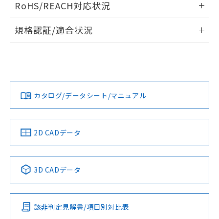
RoHS/REACH対応状況
ドすることができます。
情報更新：2026/7/29
規格認証/適合状況
ログイン/会員登録
EU RoHS
注意事項・凡例
A22NW-3BR-TWA-P201-WDについての規格認証/適合状況に
ついては、「カスタマーサポートセンタ お客様相談室」また
は貴社担当オムロン営業員または販売店にお問い合わせくだ
対応状況
対応予定月
※1
※2
さい。
ダウンロードデータをご利用いただく前に、以下を必ずお読
みください。
カタログ/データシート/マニュアル
対応済み
ソフトウェアの使用条件
お問い合わせ
中国 RoHS
注意事項・凡例
2D CADデータ
中国 RoHS表
※1 ※2
3D CADデータ
Pb
Hg
Cd
Cr(VI)
該非判定見解書/項目別対比表
O
O
O
O