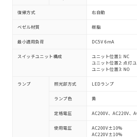
復帰方式
右自動
ベゼル材質
樹脂
最小適用負荷
DC5V 6mA
スイッチユニット構成
ユニット位置1: NC
ユニット位置2: 点灯
ユニット位置3: NO
ランプ
照光部方式
LEDランプ
ランプ色
黄
定格電圧
AC200V、AC220V、A
使用電圧
AC200V±10%
※1 対応状況
AC220V±10%