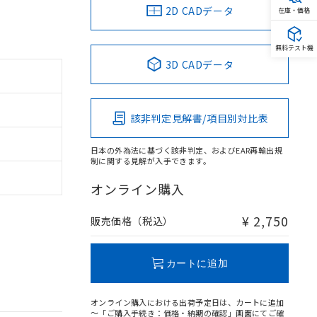
2D CADデータ
在庫・価格
無料テスト機
3D CADデータ
該非判定見解書/項目別対比表
日本の外為法に基づく該非判定、およびEAR再輸出規
制に関する見解が入手できます。
オンライン購入
¥ 2,750
販売価格（税込）
カートに追加
オンライン購入における出荷予定日は、カートに追加
～「ご購入手続き：価格・納期の確認」画面にてご確