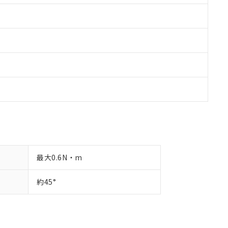
最大0.6N・m
約45°