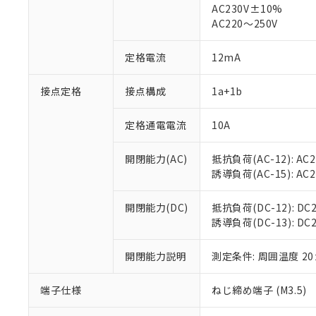
AC230V±10%
対応済み：EU
AC220～250V
対応予定：EU R
対応予定なし：EU
調査・確認中：EU
定格電流
12mA
ご利用条件
非該当品：ライセ
※1 中国RoHS
仕入先様の事情に
接点定格
接点構成
1a+1b
があります。
以下の条件をお読
「○」：最大均質
「×」：最大均質
定格通電電流
10A
本サービスは
当社は、これ
*EU RoHS指令（10物
「－」：未確認で
鉛(Pb) 1000ppm以下、
くものです。
う）を輸出ま
記
説明
六価クロム(Cr(Ⅵ)) 1
開閉能力(AC)
抵抗負荷(AC-12): AC24
当社制御機器
などの必要な
フタル酸ビス(2-エチルヘ
号
*中国RoHS10物質の基準値 
ル（DBP） 1000ppm
誘導負荷(AC-15): AC24V
在庫状況およ
当社は規制貨
Pb(鉛) :1000ppm、 Hg
但し、RoHS指令で産
のであり、閲
ます。
Cr(Ⅵ)(六価クロム) : 
フタル酸エステル類の４
○
一定数以
DBP(フタル酸ジブチル) :
い。
当社は貴社製
開閉能力(DC)
抵抗負荷(DC-12): DC24
DEHP(フタル酸ビス(2-エ
正式な納期状
置等に一切使
誘導負荷(DC-13): DC24
当社販売員に
※2 対応予定月
△
一定数に
当社は、貴社
オムロン制御
また当社は、
※2 環境保護使
開閉能力説明
測定条件: 周囲温度 2
在庫状況およ
部品在庫の切り替
たしません。
－
在庫なし
す。
「ｅ」：有害物質
機器販売
端子仕様
ねじ締め端子 (M3.5)
マイパーツ機
「10」：通常の
ている必要が
味します。