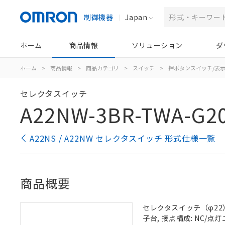
制御機器
Japan
ホーム
商品情報
ソリューション
ダ
ホーム
>
商品情報
>
商品カテゴリ
>
スイッチ
>
押ボタンスイッチ/表
セレクタスイッチ
A22NW-3BR-TWA-G20
A22NS / A22NW セレクタスイッチ 形式仕様一覧
商品概要
セレクタスイッチ（φ22）,
子台, 接点構成: NC/点灯ユ