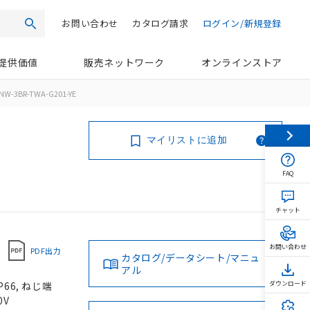
お問い合わせ
カタログ請求
ログイン/新規登録
検索
提供価値
販売ネットワーク
オンラインストア
NW-3BR-TWA-G201-YE
マイリストに追加
FAQ
チャット
お問い合わせ
PDF出力
カタログ/データシート/マニュ
アル
66, ねじ端
ダウンロード
0V