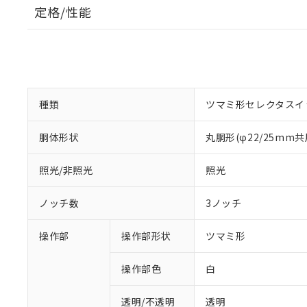
定格/性能
種類
ツマミ形セレクタスイ
胴体形状
丸胴形(φ22/25mm共
照光/非照光
照光
ノッチ数
3ノッチ
操作部
操作部形状
ツマミ形
操作部色
白
透明/不透明
透明