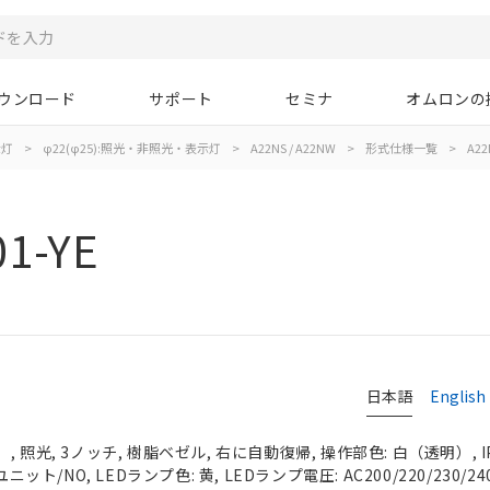
ウンロード
サポート
セミナ
オムロンの
示灯
>
φ22(φ25):照光・非照光・表示灯
>
A22NS / A22NW
>
形式仕様一覧
>
A22
1-YE
日本語
English
 照光, 3ノッチ, 樹脂ベゼル, 右に自動復帰, 操作部色: 白（透明）, IP
ニット/NO, LEDランプ色: 黄, LEDランプ電圧: AC200/220/230/24