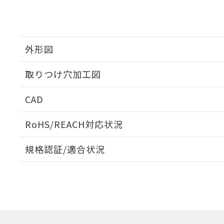
外形図
取りつけ穴加工図
CAD
ログイン/会員登録いただくと、CADデータをダウンロ
RoHS/REACH対応状況
規格認証/適合状況
EU RoHS
注意事項・凡例
UL認証
CSA認証
CEマーキング
ダウンロードデータをご利用いただく前に、以下を必ずお読
Yes
Yes
Yes
対応状況
対応予定月
※1
※2
ソフトウェアの使用条件
対応済み