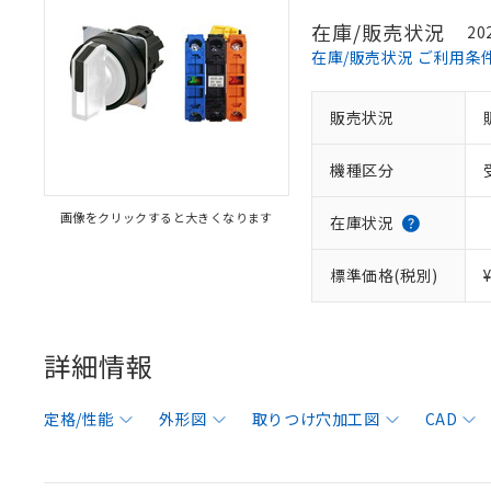
在庫/販売状況
20
在庫/販売状況 ご利用条
販売状況
機種区分
画像をクリックすると大きくなります
在庫状況
標準価格(税別)
詳細情報
定格/性能
外形図
取りつけ穴加工図
CAD