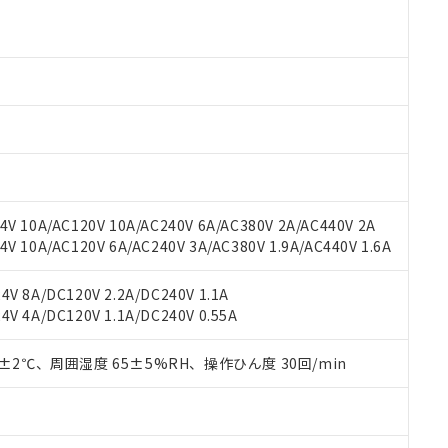
 RoHS指令（10物質）の非含有に対応した製品が提供可能な商品です
oHS指令（10物質）の非含有に対応した製品に切り替える予定のある
 RoHS指令（10物質）の非含有に非対応の商品で、対応品を出す予
 RoHS指令（10物質）の非含有の対応状況を調査中または確認中の
ンス料など無形物で、有害物質有無と関係のない商品です。
○×表
より、非含有部品としていたものが、含有品と判明した場合などやむ
みいただき、同意のうえご利用ください。
材料含有率が中国RoHSの基準値以下であることを示します。
材料含有率が中国RoHSの基準値を超えていることを示します。
、当社制御機器事業取扱商品の当社在庫状況および標準価格(税抜)
ら貴社製品のうち、外国為替および外国貿易法に定める商品（以下｢
質）：
す。当社販売部門へお問い合わせください。
 水銀(Hg) 1000ppm以下、 カドミウム(Cd) 100ppm以下、
たは国外への提供する場合は、日本国政府の輸出許可(または役務取
000ppm以下、ポリ臭化ビフェニル類(PBB) 1000ppm以下、ポリ臭化ジフェニルエーテル類(P
V 10A/AC120V 10A/AC240V 6A/AC380V 2A/AC440V 2A
事業取扱商品の中には、本サービスの対象外となる商品もあること
手続きをとります。
キシル) (DEHP)(別名：DOP) 1000ppm以下、フタル酸ブチルベンジル（BBP） 100
(GB/T26572)：
以下、フタル酸ジイソブチル (DIBP) 1000ppm以下
 10A/AC120V 6A/AC240V 3A/AC380V 1.9A/AC440V 1.6A
び標準価格照会結果は、記載している更新日時点での社内データに
物を破棄する場合は、完全に破砕するなど、違法に輸出されないよ
(水銀) : 1000ppm、 Cd(カドミウム) : 100ppm、
業用監視および制御機器に対する適用除外項目は除く。
覧された時点での実際の在庫および標準価格とは異なる場合がある
1000ppm、 PBBs(ポリ臭化ビフェニル類) : 1000ppm、 PBDEs(ポリ臭化ジフェニルエーテル類
物質については閾値を超える意図的な使用がないことを確認しています。
上の在庫あり
 1000ppm、 DIBP(フタル酸ジイソブチル) : 1000ppm、 BBP(フタル酸ブチルベンジル) :
品を、核兵器、ミサイル、化学兵器、生物兵器またはその他武器並
V 8A/DC120V 2.2A/DC240V 1.1A
チルヘキシル)) : 1000ppm
況および標準価格はお客様のお取引先、またはお客様担当のオムロ
用いたしません。
V 4A/DC120V 1.1A/DC240V 0.55A
ご相談ください。
は満たないが在庫あり
製品を第三者に販売する場合は、上記1、2および3の内容を当該第
機器販売店や当社販売拠点は「
販売ネットワーク
」をご確認くだ
販売先および販売に係わる関係者が違法に輸出するおそれがある場
用期限
0±2℃、周囲湿度 65±5%RH、操作ひん度 30回/min
び標準価格結果を当社の事前の承諾なく第三者に漏洩または開示し
え状況などにより、予定月が前後することがあります。
(最新の在庫状況については、お客様のお取引先、またはお客様担当
（10物質）のすべてが基準値以下であることを示します。
店・当社販売員にご確認ください)
能（部品リスト作成サービス）をご利用いただくには、I-Webメン
使用状況下において有害物質が外部に漏えいし、環境に深刻な影響を
あります。