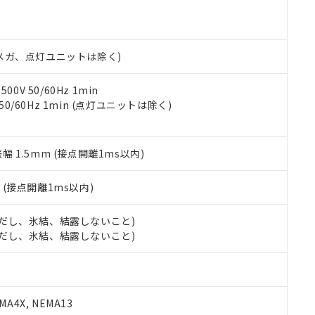
機種、また在庫状況の情報を公開していない機種
ェブサイト上で当社にご登録された部品リストについて、当社およ
書ダウンロード
す。当社販売部門へお問い合わせください。
品・サービスに関するお客様との取引・商談に必要な範囲で利用す
合意する
キャンセル
書をダウンロードすることができます。
利用者とは、
"個人情報の共同利用に関して"
の「1.共同利用者の
00Vメガ、点灯ユニットは除く)
します。
10物質）の非含有証明書
明書（当社基準）
0V 50/60Hz 1min
日時点で非含有を証明するもので、過去に遡って非含有を証明するも
 50/60Hz 1min (点灯ユニットは除く)
令のフタル酸エステル類４物質の対応では、対応完了までの期間は出
備考欄に対応日を記載しておりました。
品への在庫切替を完了していることから、特段のことがない限り、20
振幅 1.5mm (接点開離1ms以内)
す。
2
(接点開離1ms以内)
 (ただし、氷結、結露しないこと)
 (ただし、氷結、結露しないこと)
A4X, NEMA13