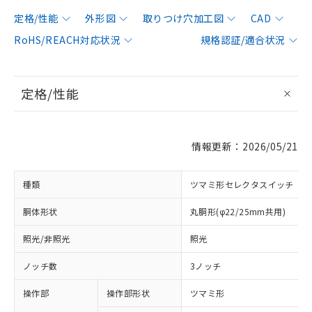
定格/性能
外形図
取りつけ穴加工図
CAD
RoHS/REACH対応状況
規格認証/適合状況
定格/性能
情報更新：2026/05/21
種類
ツマミ形セレクタスイッチ
胴体形状
丸胴形(φ22/25mm共用)
照光/非照光
照光
ノッチ数
3ノッチ
操作部
操作部形状
ツマミ形