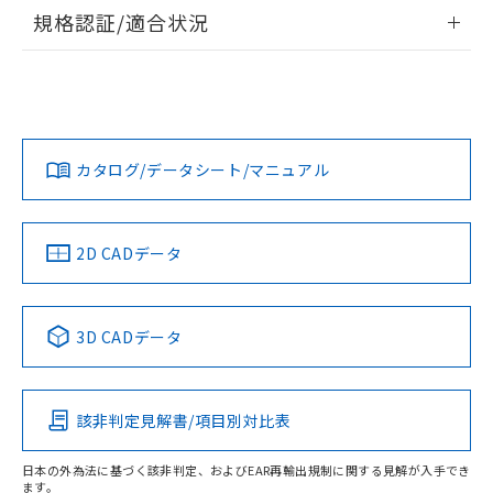
情報更新：2026/7/29
規格認証/適合状況
ログイン/会員登録
EU RoHS
注意事項・凡例
UL認証
CSA認証
CEマーキング
Yes
Yes
Yes
対応状況
対応予定月
※1
※2
ダウンロードデータをご利用いただく前に、以下を必ずお読
みください。
カタログ/データシート/マニュアル
対応済み
ソフトウェアの使用条件
LR型式承認
DNV型式承認
BV型式承認
KR型式承
（イギリス
（ノルウェー
（フランス
（韓国
船舶規格）
船舶規格）
船舶規格）
船舶規格
中国 RoHS
注意事項・凡例
2D CADデータ
No
No
No
No
中国 RoHS表
※1 ※2
3D CADデータ
この製品の規格認証/適合状況ページへ
Pb
Hg
Cd
Cr(VI)
その他の認証はこちらのページからご検索ください
該非判定見解書/項目別対比表
O
O
O
O
日本の外為法に基づく該非判定、およびEAR再輸出規制に関する見解が入手でき
ます。