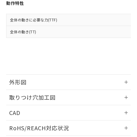
登録された部品リストについて、当社
動作特性
および当社の共同利用者が、当社の製
下記の非含有証明書をダウンロードするこ
品・サービスに関するお客様との取
とができます。
合意する
キャンセル
引・商談に必要な範囲で利用すること
全体の動きに必要な力(TTF)
をご了承ください。
EU RoHS指令（10物質）の非含有証明書
全体の動き(TT)
※当社の共同利用者とは、
"個人情報
51物質の非含有証明書（当社基準）
の共同利用に関して"
の「1.共同利
※本証明書は発行日時点で非含有を証明す
用者の範囲」に記載されている法人を
るもので、過去に遡って非含有を証明する
指します。
ものではありません。
また、RoHS指令のフタル酸エステル類４
物質の対応では、対応完了までの期間は出
荷製品に未対応品が混在することから備考
外形図
欄に対応日を記載しておりました。
既に当社にて対応品への在庫切替を完了
情報更新：2026/05/21
していることから、特段のことがない限
取りつけ穴加工図
り、2022年1月12日より割愛しておりま
す。
情報更新：2026/05/21
CAD
ログイン/会員登録いただくと、CADデータをダウンロー
RoHS/REACH対応状況
ドすることができます。