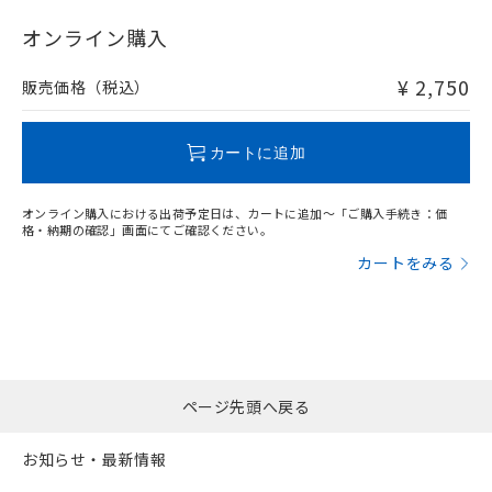
"対応済み"や非含有の記載がされた商品であっても、流通
在庫等で未対応品が混在する可能性があります。
オンライン購入
非含有品が必要な際は、弊社営業部門もしくは販売店へお
問い合わせください。
¥ 2,750
販売価格（税込）
この製品のRoHS/REACH対応状況ページへ
カートに追加
オンライン購入における出荷予定日は、カートに追加～「ご購入手続き：価
格・納期の確認」画面にてご確認ください。
カートをみる
ページ先頭へ戻る
お知らせ・最新情報