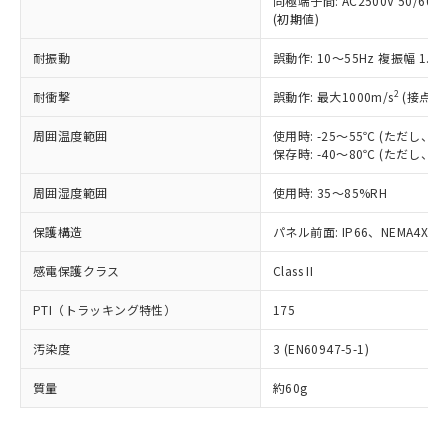
同極端子間: AC2500V 50/60
為替および外国貿易法に定める商品
在庫状況および標準価格照会結果は、
い合わせください。
(初期値)
（以下｢規制貨物等」という）を輸出
記載している更新日時点での社内デー
*EU RoHS指令（10物質）：
または国外への提供する場合は、日本
記
タに基づき作成されるものであり、閲
説明
鉛(Pb) 1000ppm以下、 水銀(Hg) 1000ppm以下、 カド
耐振動
誤動作: 10～55Hz 複振幅 1.
*中国RoHS10物質の基準値 (GB/T26572)：
国政府の輸出許可(または役務取引許
号
覧された時点での実際の在庫および標
ミウム(Cd) 100ppm以下、
Pb(鉛) :1000ppm、 Hg(水銀) : 1000ppm、 Cd(カドミウ
可)を取得するなどの必要な手続きを
六価クロム(Cr(Ⅵ)) 1000ppm以下、ポリ臭化ビフェニル
ム) : 100ppm、
準価格とは異なる場合があることをご
2
耐衝撃
誤動作: 最大1000m/s
(接点開
類(PBB) 1000ppm以下、ポリ臭化ジフェニルエーテル類
Cr(Ⅵ)(六価クロム) : 1000ppm、 PBBs(ポリ臭化ビフェ
とります。
了承ください。
(PBDE) 1000ppm以下、フタル酸ビス(2-エチルヘキシ
○
一定数以上の在庫あり
ニル類) : 1000ppm、 PBDEs(ポリ臭化ジフェニルエーテ
当社は規制貨物を破棄する場合は、完
ル) (DEHP)(別名：DOP) 1000ppm以下、フタル酸ブチ
正式な納期状況および標準価格はお客
ル類) : 1000ppm、
周囲温度範囲
使用時: -25～55℃ (ただし
ルベンジル（BBP） 1000ppm以下、フタル酸ジブチル
全に破砕するなど、違法に輸出されな
DBP(フタル酸ジブチル) : 1000ppm、 DIBP(フタル酸ジ
保存時: -40～80℃ (ただし
様のお取引先、またはお客様担当のオ
（DBP） 1000ppm以下、フタル酸ジイソブチル
イソブチル) : 1000ppm、 BBP(フタル酸ブチルベンジ
△
一定数には満たないが在庫あり
いよう必要な手段を講じます。
ムロン制御機器販売店・当社販売員に
(DIBP) 1000ppm以下
ル) : 1000ppm、
当社は貴社製品を、核兵器、ミサイ
但し、RoHS指令で産業用監視および制御機器に対する
周囲湿度範囲
使用時: 35～85%RH
DEHP(フタル酸ビス(2-エチルヘキシル)) : 1000ppm
ご相談ください。
適用除外項目は除く。
ル、化学兵器、生物兵器またはその他
－
在庫なし(最新の在庫状況につ
オムロン制御機器販売店や当社販売拠
フタル酸エステル類の４物質については閾値を超える意
保護構造
パネル前面: IP66、NEMA4X, N
武器並びにこれらの製造装置等に一切
いては、お客様のお取引先、ま
図的な使用がないことを確認しています。
点は「
販売ネットワーク
」をご確認
※2 環境保護使用期限
使用いたしません。
たはお客様担当のオムロン制御
ください。
感電保護クラス
Class II
当社は、貴社製品を第三者に販売する
機器販売店・当社販売員にご確
在庫状況および標準価格結果を当社の
※2 対応予定月
「ｅ」：有害物質（10物質）のすべてが基
場合は、上記1、2および3の内容を当
認ください)
事前の承諾なく第三者に漏洩または開
PTI（トラッキング特性）
175
準値以下であることを示します。
該第三者に通知します。また当社は、
示しないようお願いします。
部品在庫の切り替え状況などにより、予定
「10」：通常の使用状況下において有害物
販売先および販売に係わる関係者が違
マイパーツ機能（部品リスト作成サー
空
受注生産機種、また在庫状況の
汚染度
3 (EN60947-5-1)
月が前後することがあります。
質が外部に漏えいし、環境に深刻な影響を
法に輸出するおそれがある場合は、取
ビス）をご利用いただくには、I-Web
白
情報を公開していない機種
及ぼさない年数を意味します。
り引きをいたしません。
メンバーズにご登録されている必要が
質量
約60g
「－」：未確認です。当社販売部門へお問
あります。
い合わせください。
お客様が当ウェブサイト上で当社にご
※3 非含有証明書ダウンロード