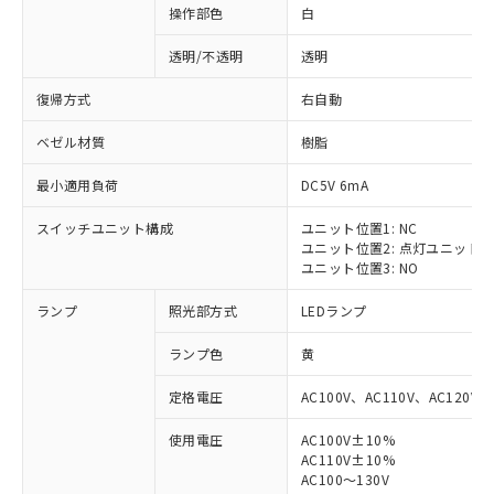
操作部色
白
透明/不透明
透明
復帰方式
右自動
ベゼル材質
樹脂
最小適用負荷
DC5V 6mA
スイッチユニット構成
ユニット位置1: NC
ユニット位置2: 点灯ユニット
ユニット位置3: NO
ランプ
照光部方式
LEDランプ
ランプ色
黄
定格電圧
AC100V、AC110V、AC120V
使用電圧
AC100V±10%
AC110V±10%
AC100～130V