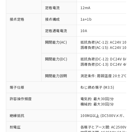
定格電流
12mA
接点定格
接点構成
1a+1b
※1 対応状況
定格通電電流
10A
対応済み：EU RoHS指令（10物質）の
非含有に対応した製品が提供可能な商品で
開閉能力(AC)
抵抗負荷(AC-12): AC24V 10A/A
す。
誘導負荷(AC-15): AC24V 10A/AC
対応予定：EU RoHS指令（10物質）の非含
ご利用条件
有に対応した製品に切り替える予定のある
開閉能力(DC)
抵抗負荷(DC-12): DC24V 8A/DC
商品です。
誘導負荷(DC-13): DC24V 4A/DC
対応予定なし：EU RoHS指令（10物質）の
以下の条件をお読みいただき、同意のうえ
開閉能力説明
測定条件: 周囲温度 20±2℃、
非含有に非対応の商品で、対応品を出す予
ご利用ください。
定はありません。
端子仕様
ねじ締め端子 (M3.5)
調査・確認中：EU RoHS指令（10物質）の
本サービスは、当社制御機器事業取扱
※1 中国RoHS○×表
非含有の対応状況を調査中または確認中の
商品の当社在庫状況および標準価格
許容操作頻度
電気的: 最大30回/分
商品です。
(税抜)を提供させていただくもので
機械的: 最大30回/分
「○」：最大均質材料含有率が中国RoHSの
非該当品：ライセンス料など無形物で、有
す。
基準値以下であることを示します。
害物質有無と関係のない商品です。
絶縁抵抗
100MΩ以上 (DC500Vメガ、
当社制御機器事業取扱商品の中には、
「×」：最大均質材料含有率が中国RoHSの
仕入先様の事情により、非含有部品として
本サービスの対象外となる商品もある
基準値を超えていることを示します。
いたものが、含有品と判明した場合などや
当社は、これら貴社製品のうち、外国
耐電圧
各端子とアース間: AC2500V 50/
ことをご了承ください。
「－」：未確認です。当社販売部門へお問
むを得ず変更することがあります。